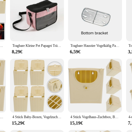
 accessories. The backpacks are not only practical but also stylish, making them 
idence, knowing that your baby is safe, secure, and comfortable.
lnest-Zuchtbox, Reise-Babyboxen für Vögel, Kunststoff-Nisthaus
Tragbare Kleine Pet Papagei Träger Vogel Reisen Käfig Guinea Pig Tasche Hamster Ratte Eichhörnchen Zucker Segelflugzeug Bunny Für Tier Leichte
Tragbare Haustier Vogelkäfig Papagei atmungsaktive und abnehmbare Hamster fliegende Känguru Reisetasche Haustier Zubehör Meers chweinchen Haustier Tasche
8,29€
6,59€
3
Baby-Boxen, Vogelzucht, Bruthaus, Vögel, zum Aufhängen, Nesting-Etui, Kunststoff-Hütte für Reisen
4 Stück Baby-Boxen, Vogelzucht, zum Aufhängen, Haus, Nesting, Heimtierbedarf, Tier-Inkubationskoffer, Schlüpfen, Reisen
4 Stück Vogelhaus-Zuchtbox, Babydosen, Brutkasten, Inkubator, Kunststoffzubehör, Reisen
15,29€
15,19€
7