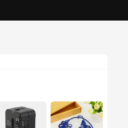
 is meticulously designed to meet the highest safety
including anti-slip rails and secure fastenings, providing