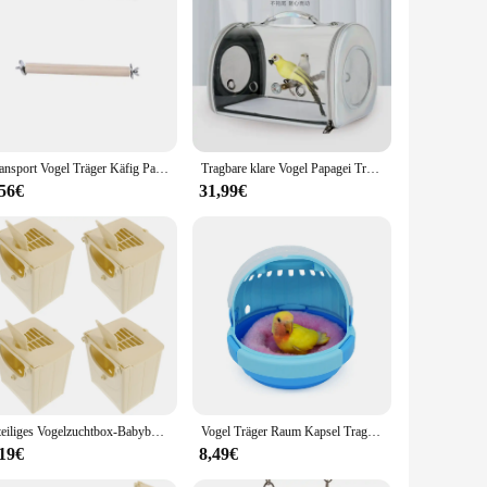
a great addition to any family's travel gear. With the reise
Transport Vogel Träger Käfig Papagei Rucksack Tasche für Vögel Outdoor Reisen Kleine Tiere Ratten Meerschweinchen Sittich Haustier Zubehör
Tragbare klare Vogel Papagei Transport käfig atmungsaktive Vogel träger Reisetasche kleines Haustier Kaninchen Meers chweinchen Chinchilla Outdoor-Tasche
,56€
31,99€
4-teiliges Vogelzuchtbox-Babyboxen aus Kunststoff, Hüttenzubehör, Wellensittich-Hängehäuse zum Nesten auf Reisen
Vogel Träger Raum Kapsel Tragbare Warme Papagei Ausflug Käfig Tiger Haut Baby Vogel Grübeln Vogel Warme Nest Kleine Vogel Nest neue
,19€
8,49€