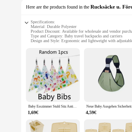
Rucksäcke u. För
Here are the products found in the
Specifications:
Material: Durable Polyester
Product Discount: Available for wholesale and vendor purch
Type and Category: Baby travel backpacks and carriers
Design and Style: Ergonomic and lightweight with adjustable
Usage and Purpose: Ideal for traveling with infants and todd
Typical Adaptive Scenario: Airports, train stations, and out
Shape or Size or Weight or Quantity: Compact and easy to c
Features:
|Vendors|
**Versatile and User-Friendly Design**
The reise baby Rucksäcke u. Fördermaschinen are designed to
journeys, while the adjustable straps allow for a customized 
traveling with a baby.
**Convenience and Comfort for Your Little One**
Baby Esszimmer Stuhl Sitz Anti-drop Sicherheit Gürtel Strap Tragbare Baby Wachstum Stuhl Reise Waschbar Fütterung Abdeckung Sitz Sicherheit gürtel
Neue Baby Ausgehen Sic
These baby travel backpacks are not just about convenience;
baby and keeping them secure in the carrier. The material is 
1,69€
4,59€
you're navigating through airports or enjoying outdoor adven
**Built for the Modern Family**
The reise baby Rucksäcke u. Fördermaschinen are not just a 