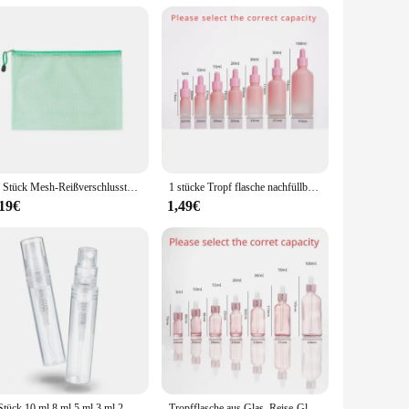
ity extends to various terrains, from smooth sidewalks to
and suppliers means that you can find it easily, whether
10 Stück Mesh-Reißverschlusstasche, wasserdichte Kunststoff-Dokumententasche, vielseitig einsetzbar, für Reisen, Aufbewahrung, Bürogeräte, Zuhause, Organisieren von Taschen
1 stücke Tropf flasche nachfüllbare Glas leere ätherische Öl Aroma therapie Flaschen tragbare Reise flüssige Pipetten Flaschen Behälter
,19€
1,49€
5 Stück 10 ml 8 ml 5 ml 3 ml 2 ml durchsichtige Kunststoff-Sprühflasche leer süßer Parfümzerstäuber für Reinigung, Reisen, ätherische Öle, Parfüm
Tropfflasche aus Glas, Reise-Glasfläschchen, kosmetischer Probenbehälter für ätherische Öle, Parfüm mit Glas-Tropfpipetten, Flaschen