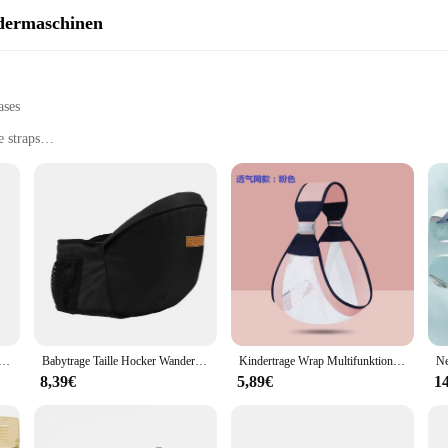
dermaschinen
ases
 straps
lers
door adventures
arry with a comfortable load capacity
 cater to the needs of parents on the go. The lightweight and ergonomic desig
fit for both parents and caregivers. The backpacks are not only practical but al
herheit Träger Einfache Leopard Muster Tragbare Vorne Umarmung Typ Zurück Baby Aus Dem Baby Artefakt Taille Hocker
Babytrage Taille Hocker Wanderer Baby Sling Halten Taille Gürtel Rucksack Hipseat Gürtel Kinder Einstellbare Infant Hüfte Sitz
Kindertrage Wrap Multifunktionale Babytrage Ring Sling für Baby Kleinkind Träger Zubehör Einfaches Tragen Artefakt Ergonomisch
 they are also about comfort. The backpacks are designed to accommodate a bab
durable, ensuring that the backpacks can withstand the rigors of travel, while t
8,39€
5,89€
1
tures, these backpacks are your reliable travel companion.
product; they are a solution for the modern family. They are available for who