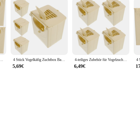
hbox, Nistkoffer, Babykartons, Vögel, Kunststoff, Haus, Hütte, Inkubation für Reisen
4 Stück Vogelkäfig Zuchtbox Babydosen Inkubationskoffer Terrarium Kunststoff Reise
4-teiliges Zubehör für Vogelzuchtboxen zum Aufhängen, Nesting-Babyboxen, Eichhörnchenhütte für Haustierkoffer, Kunststoff, Reisen
5,69€
6,49€
1