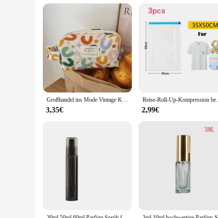
limited space. Whether you're traveling by car or public trans
bumpy trails, ensuring that your baby enjoys a comfortable r
you're looking to purchase it for yourself or as a gift for a l
Großhandel ins Mode Vintage Kosmetik Lagerung Handtasche tragbare süße Frauen Reise veranstalter Make-up Einkaufstaschen
Reise-Roll-Up-Kompression beutel, wieder verwendba
3,35€
2,99€
30ml 50ml 60ml Parfüm Sprüh flasche dunkler Kaffee transparent nachfüllbar tragbare Split Flasche Reise Kosmetik behälter mit Verschluss