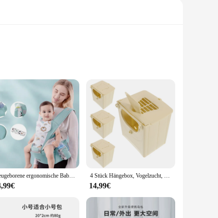
n ensures that your baby is comfortable during long
so stylish, making them an essential accessory for any family
Neugeborene ergonomische Baby trage Rucksack Baby Baby Hüftsitz Träger vorne mit Blick auf ergonomische Känguru Baby Wrap Schlinge Reise
4 Stück Hängebox, Vogelzucht, Reise-Babyboxen, Finknest, Kunststoff, Huhn, Nistpolster, Bruthaus
y carrier, making it easy to switch between carrying your
he compact size makes it easy to store and carry. Whether
4,99€
14,99€
lesale and vendor purchases, making them an excellent