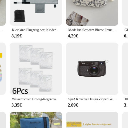
lution or a vendor seeking reliable products to offer your customers, the reise b
dler beds, these sets grow with your child, ensuring a comfortable and safe sl
, making it an excellent choice for both personal use and retail.
anne für Kleinkinder. Hochwertige Baby-PVC-Badewanne. Faltbare Badewanne, Spielbecken
Kleinkind Flugzeug bett, Kinder Flugzeug Sitz Extender Reise bett, Kinder Flugzeug Reise Essentials, Baby tragbare Flugzeug Bett Fuß stütze
Mode Ins Schwarz Blume Frauen Quilten Taschen Handtasche Reise Veranstalter Kosmetik Make-Up Lagerung Beutel Tragbare Zipper Tote Tasche
8,19€
4,29€
6
d durability; they're also about creating a comfortable and inviting space for yo
houghtful design includes convenient features such as under-bed storage and adj
 to expand your product offerings or a parent seeking a high-quality, adaptable
rer Vakuum-Aufbewahrung beutel, spart 80% Stauraum, Roll-Up-Kompression, keine Luftpumpe erforderlich
Wasserdichter Einweg-Regenmantel für Outdoor-Wandern, Bergreisen, Notfall, transparent, tragbar, für Erwachsene, Poncho-Regen
Spaß Kreative Design Zipper Geldbörse Männer Kamera Musik Band Print Retro Kunst Lagerung Tasche Lippenstift Key Kosmetik Damen Schönheit tasche
3,35€
2,89€
3