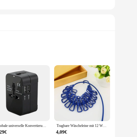
ou can easily carry it from your car to the park or any
le one. Whether you're navigating through crowded streets or
esigned with your baby's comfort in mind, featuring a plush
secure during every ride. The included accessories, such as a
Globale universelle Konvertierung Reisest ecker USB-Buchsen eu us Wechselstrom adapter Konverter mit Kinderschutz Sicherheits abdeckung Verriegelung
Tragbare Wäscheleine mit 12 Wäsche klammern, Reise Wäscheleine dehnbare versenkbare elastische Wäsche kleidung Trocknungs linie für den Außenbereich
,29€
4,09€
breeze to fold and store, making it ideal for families with