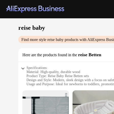
reise baby
Find more style
reise baby
products with AliExpress Busi
reise Betten
Here are the products found in the
Specifications:
Material: High-quality, durable wood
Product Type: Reise Baby Reise Betten sets
Design and Style: Modern, sleek design with a focus on safe
Usage and Purpose: Ideal for newborns to toddlers, promotin
Typical Adaptive Scenario: Suitable for various living space
Shape or Size or Weight or Quantity: Available in multiple s
Features:
**Unmatched Quality and Safety**
The reise baby reise Betten sets are crafted from premium wo
standards, with smooth edges and a non-toxic finish that's gen