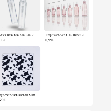
5 Stück 10 ml 8 ml 5 ml 3 ml 2 ml durchsichtige Kunststoff-Sprühflasche leer süßer Parfümzerstäuber für Reinigung, Reisen, ätherische Öle, Parfüm
Tropfflasche aus Glas, Reise-Glasfläschchen, kosmetischer Probenbehälter für ätherische Öle, Parfüm mit Glas-Tropfpipetten, Flaschen
,05€
0,99€
Magischer selbstklebender Stoff, offene flache Make-up-Tasche, tragbare Kosmetiktasche, Reise-Make-up-Tasche, multifunktionales selbstklebendes Tuch
,79€