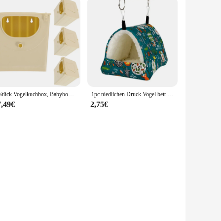
4 Stück Vogelkuchbox, Babyboxen, hängende Haushütte für Vogelnest, Nistkoffer, Kunststoff, für Reisen, Schlüpfen
1pc niedlichen Druck Vogel bett Mini Käfig Kaninchen Eichhörnchen Matte Meers chweinchen Nest Hamster Haus Kleintier Schlaf bett Haustier hängen Käfig
7,49€
2,75€