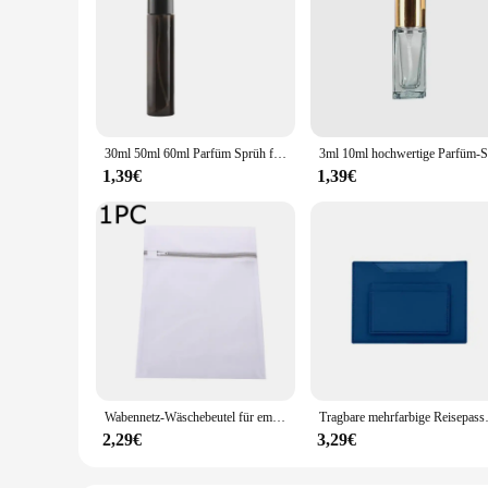
30ml 50ml 60ml Parfüm Sprüh flasche dunkler Kaffee transparent nachfüllbar tragbare Split Flasche Reise Kosmetik behälter mit Verschluss
1,39€
1,39€
Wabennetz-Wäschebeutel für empfindliche Zwecke, Netzstoff, langlebig und wiederverwendbar, zarter Kulturbeutel, Reise-Organisationstasche für Dessous
Tragbare mehrfarbige Reisepasshül
2,29€
3,29€