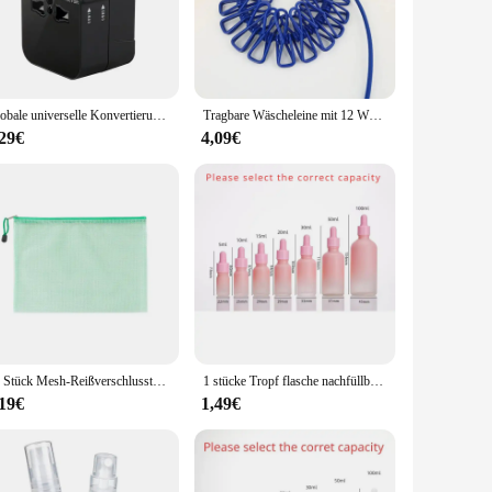
aby reise Betten sets are designed to adapt to your needs.
eep environment from infancy through toddlerhood. The
Globale universelle Konvertierung Reisest ecker USB-Buchsen eu us Wechselstrom adapter Konverter mit Kinderschutz Sicherheits abdeckung Verriegelung
Tragbare Wäscheleine mit 12 Wäsche klammern, Reise Wäscheleine dehnbare versenkbare elastische Wäsche kleidung Trocknungs linie für den Außenbereich
,29€
4,09€
ur child to rest. The smooth, rounded edges and gentle curves
ustable heights, making it easy to keep your child's room
 sleep solution, the reise baby reise Betten sets are an
10 Stück Mesh-Reißverschlusstasche, wasserdichte Kunststoff-Dokumententasche, vielseitig einsetzbar, für Reisen, Aufbewahrung, Bürogeräte, Zuhause, Organisieren von Taschen
1 stücke Tropf flasche nachfüllbare Glas leere ätherische Öl Aroma therapie Flaschen tragbare Reise flüssige Pipetten Flaschen Behälter
,19€
1,49€