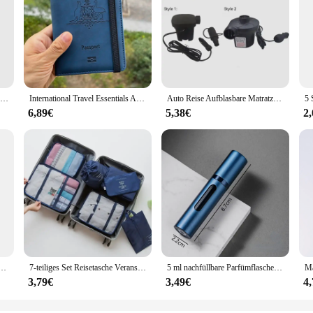
3ml 10ml hochwertige Parfüm-Sprüh flasche leeres Glas Parfum Zerstäuber Reise Kosmetik flasche Probe Fläschchen nachfüllbar Mini
International Travel Essentials Australian Passport Covers Rfid Personalisierte Reisepass-Geldbörse mit RFID
Auto Reise Aufblasbare Matratze Luft Bett Rücksitz Zubehör Hinten Clearance Pad Lücke Polsterung Fern Auto Camping Artefakt
6,89€
5,38€
2
le mit mehreren Steckplätzen, wasserdichter Kartenhalter, große Kapazität, PU-Reisepass-Tasche, Unisex
7-teiliges Set Reisetasche Veranstalter Kleidung Gepäck Reise veranstalter Decke Schuhe Veranstalter Tasche Koffer Tasche Pack würfel
5 ml nachfüllbare Parfümflasche aus Glas mit Sprühduftpumpe, tragbare Reise, leere Kosmetikbehälter, Mini-Spray-Zerstäuberflasche
3,79€
3,49€
4