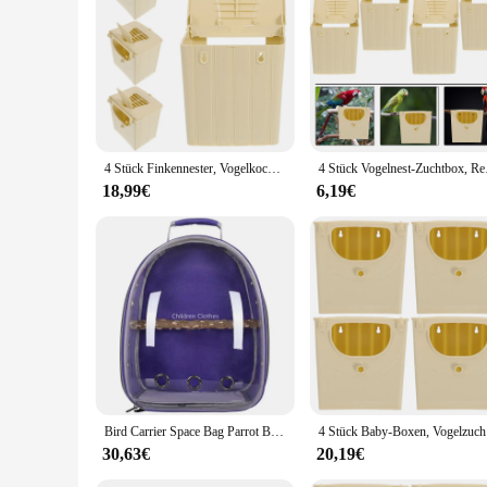
choice for retailers looking to offer high-quality baby travel
baby Rucksäcke u. Fördermaschinen, you can travel with conf
4 Stück Finkennester, Vogelkochbox, Käfige zum Aufhängen von Hütten, Terrarium, Kunststoff, Heimtierbedarf, Reise-Babyboxen
4 Stück Voge
18,99€
6,19€
Bird Carrier Space Bag Parrot Backpack with Prech and Feeder Cups for Parakeet Cockatiel Bunny Travel Acrylic Portable Pet Cage
4 Stück 
30,63€
20,19€