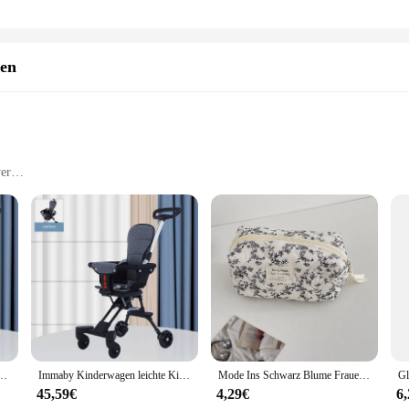
gen
er
d Outings
ence for busy parents. Its lightweight yet robust aluminum frame ensures that y
n design not only looks stylish but also offers a comfortable ride for your litt
of maneuverability will make your journey a breeze.
, and the reise baby leichte Kinderwagen does not disappoint. The stroller is d
urdy construction and high-quality materials ensure that your child is safe and 
by's essentials within reach while on the go.
en Klapp wagen für Babys reisen Kinderwagen leichter Kinderwagen Allrad wagen
Immaby Kinderwagen leichte Kinderwagen tragbare Wagen Zwei-Wege-Sitze Reise Kinderwagen klappbare Kinderwagen
Mode Ins Schwarz Blume Frauen Quilten Taschen Handtasche Reise Veranstalter Kosmetik Make-Up Lagerung Beutel Tragbare Zipper Tote Tasche
45,59€
4,29€
6
s a versatile travel companion for your family. Its lightweight design makes it a 