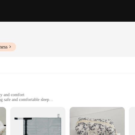
ness
ty and comfort
g safe and comfortable sleep
s, from nurseries to guest rooms
izes and configurations to meet diverse needs
od, ensuring a robust and durable foundation for your child's sleep. Each piece
tle on your baby's delicate skin. The sets come with a range of safety features, 