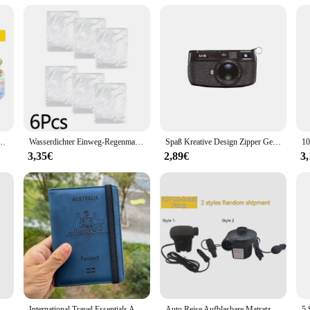
portation, this stroller can be easily folded and carried with you. Its adaptabil
ide no matter where you go. The stroller's compatibility with multiple vendors 
oved one.
rer Vakuum-Aufbewahrung beutel, spart 80% Stauraum, Roll-Up-Kompression, keine Luftpumpe erforderlich
Wasserdichter Einweg-Regenmantel für Outdoor-Wandern, Bergreisen, Notfall, transparent, tragbar, für Erwachsene, Poncho-Regen
Spaß Kreative Design Zipper Geldbörse Männer Kamera Musik Band Print Retro Kunst Lagerung Tasche Lippenstift Key Kosmetik Damen Schönheit tasche
3,35€
2,89€
3
3ml 10ml hochwertige Parfüm-Sprüh flasche leeres Glas Parfum Zerstäuber Reise Kosmetik flasche Probe Fläschchen nachfüllbar Mini
International Travel Essentials Australian Passport Covers Rfid Personalisierte Reisepass-Geldbörse mit RFID
Auto Reise Aufblasbare Matratze Luft Bett Rücksitz Zubehör Hinten Clearance Pad Lücke Polsterung Fern Auto Camping Artefakt