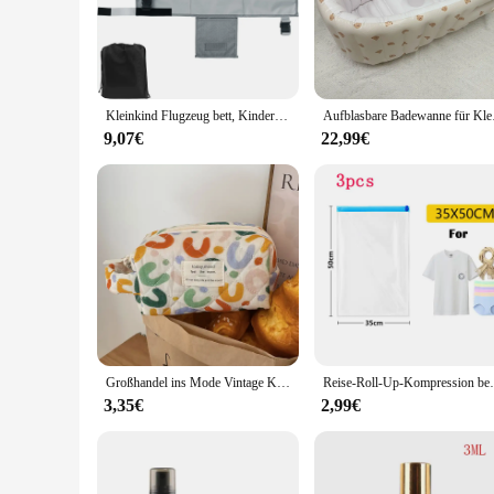
peace of mind for parents and caregivers.
**Versatile and Adaptable Sleep Solutions**
Whether you're a busy parent looking for a versatile sleep so
Available in multiple sizes, from cozy cribs to spacious tod
modern design seamlessly integrates with various room themes
Kleinkind Flugzeug bett, Kinder Flugzeug Sitz Extender Reise bett, Baby tragbare Flugzeug Bett Fuß stütze für Flüge
Aufblasbare Badew
**Designed for Comfort and Convenience**
9,07€
22,99€
The reise baby reise Betten sets are not just about safety an
of the furniture provide a soothing environment, while the t
tidy and organized. Whether you're a wholesale vendor looking
excellent choice.
Großhandel ins Mode Vintage Kosmetik Lagerung Handtasche tragbare süße Frauen Reise veranstalter Make-up Einkaufstaschen
Reise-Roll-Up-Kompression beutel, wieder verwendba
3,35€
2,99€