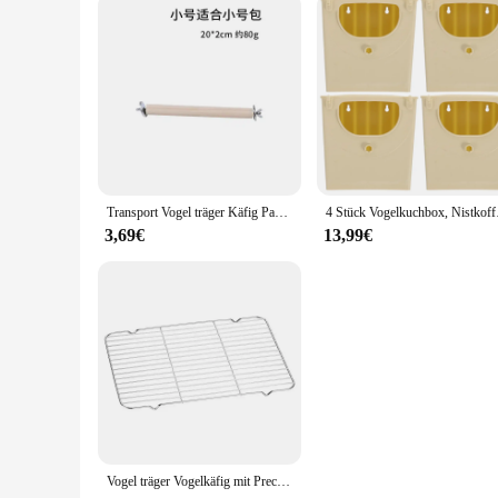
Transport Vogel träger Käfig Papagei Rucksack Tasche für Vögel Outdoor-Reisen Kleintiere Ratten Meers chweinchen Sittich Haustier Zubehör
4 Stück Vogelkuc
3,69€
13,99€
Vogel träger Vogelkäfig mit Prech Feeder & Tablett für Sittich Cockatiel Papageien hase Reise Acryl tragbare Haustier Rucksack Tasche