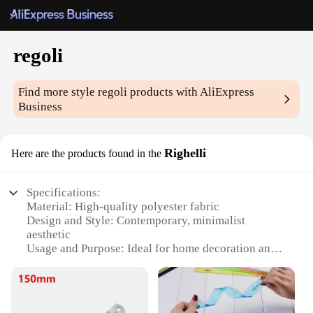
regoli
Find more style
regoli
products with AliExpress
Business
Righelli
Here are the products found in the
Specifications:
Material: High-quality polyester fabric
Design and Style: Contemporary, minimalist
aesthetic
Usage and Purpose: Ideal for home decoration and
styling
Performance and Property: Durable and easy to
clean
Shape or Size or Weight or Quantity: Available in