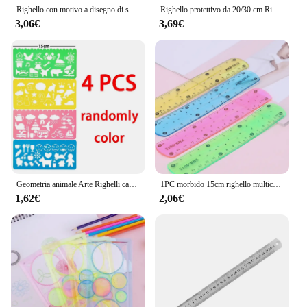
elegant touch.
Righello con motivo a disegno di scena naturale divertente 1 set di 4 pezzi di diverse regole di animali
Righello protettivo da 20/30 cm Righello metrico Righello da taglio dritto in lega di alluminio Calibro da taglio antiscivolo per misurazione del taglio
3,06€
3,69€
Geometria animale Arte Righelli cavi multifunzionali Strumenti di disegno Forniture per pittura scolastica Ufficio Kid Arte Disegno Cancelleria Regola
1PC morbido 15cm righello multicolore flessibile cancelleria creativa regola materiale scolastico
1,62€
2,06€