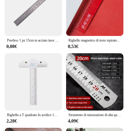
Peerless 1 pz 15cm in acciaio inox regola metrica precisione a doppia faccia righello in metallo strumento di misurazione cancelleria per studenti
Righello magnetico di testo ispiratore da 15cm righelli di cancelleria righello di Design morbido per studenti Set di regole di disegno materiale scolastico
0,08€
0,53€
Righello a T quadrato In acrilico 1PC per utensile manuale In misura sia pollici che metrica regola della scala di misurazione graduata trasparente
Strumento di misurazione di alta qualità in scala da pollici in acciaio inossidabile 15cm/20cm/30cm/50cm regola metrica forniture per ufficio scolastico 500mm
2,28€
4,09€