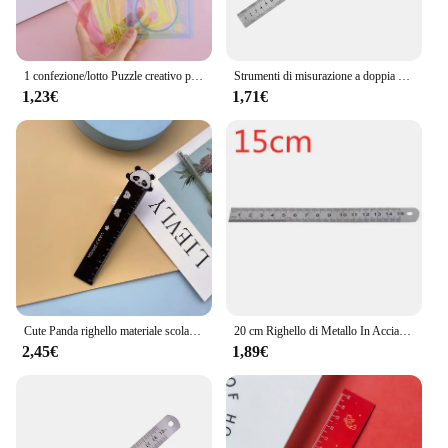
1 confezione/lotto Puzzle creativo per bambini Set di righelli da disegno colorati Impara il disegno della regola Strumenti fai da te per studenti
Strumenti di misurazione a doppia faccia di precisione con righello metrico in acciaio inossidabile
1,23€
1,71€
Cute Panda righello materiale scolastico Regla 15cm strumento di disegno accessori per la scuola Fournitures Scolaires Kawaii Stationery Rules
20 cm Righello di Metallo In Acciaio Inox Regola Metrica di Precisione Doppia Faccia Strumenti di Misura di Scuola Forniture Per Ufficio Accessori
2,45€
1,89€