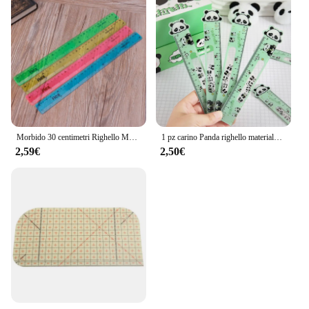
Morbido 30 centimetri Righello Multicolore Flessibile Cancelleria Creativa Regola di Alimentazione Scolastica
1 pz carino Panda righello materiale scolastico Regla 15cm strumento di disegno accessori per la scuola Fournitures Scolaires Kawaii regole di cancelleria
2,59€
2,50€