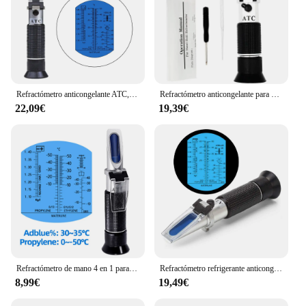
Refractómetro anticongelante ATC, probador de refrigerante de punto de congelación, concentración Adblue, refractómetro de batería de coche de etilenglicol
Refractómetro anticongelante para vehículo, cristal de glicol, batería de agua, punto de congelación de fluido, ATC, Detector de probador de concentración de Urea para coche
22,09€
19,39€
Refractómetro de mano 4 en 1 para coche, 30-35% Adblue, líquido, glicol, batería de medidor de Urea, anticongelante con ATC
Refractómetro refrigerante anticongelante para automóvil, sistema anticongelante, líquido de escape diésel, ácido de batería y líquido de lavado de parabrisas
8,99€
19,49€