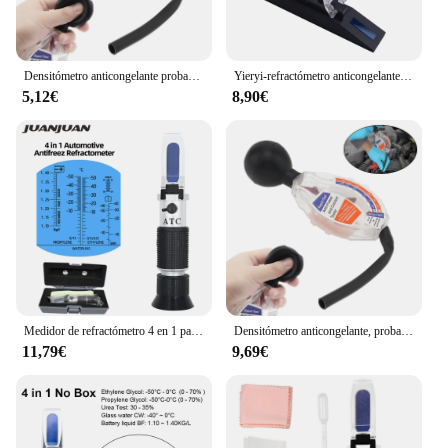
Densitómetro anticongelante probador de refrigerante, herramienta de rendimiento de prueba rápida tipo Dial preciso para anticongelante con escala y puntero
Yieryi-refractómetro anticongelante 4 en 1, líquido de motor, punto anticongelante, batería de coche, ATC, probador de mano, nuevo
5,12€
8,90€
Medidor de refractómetro 4 en 1 para coche, probador de líquido de refrigeración de batería automotriz, refractómetro de refrigerante de agua de vidrio Adblue
Densitómetro anticongelante, probador de refrigerante, pantallas °C °F, Medidor de densidad de Dial preciso, herramienta de probador de refrigerante de radiador de coche
11,79€
9,69€