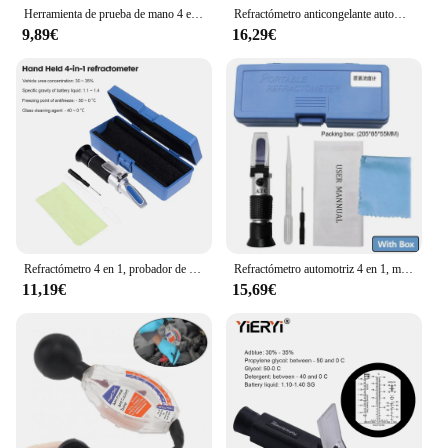
Herramienta de prueba de mano 4 en 1, refractómetro W ATC, estuche para batería con aceite de motor, glicol, anticongelante, punto de congelación, Coche
Refractómetro anticongelante automotriz 4 en 1, probador de fluido de Urea de coche, Detector ATC de congelación de batería, hidrómetro de electrolito de mano
9,89€
16,29€
Refractómetro 4 en 1, probador de refrigerante anticongelante ATC Adblue, líquido del motor, Detector de propilenglicol, prueba de batería de limpieza de coche
Refractómetro automotriz 4 en 1, medidor de líquido de Urea anticongelante para coche, batería anticongelante, medición de electrolitos
11,19€
15,69€