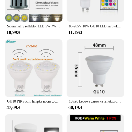
Ściemnialny reflektor LED 5W 7W 10W oświetlenie dolne 15stopniowy kąt wiązki chłodny/ciepły/neutralny biały 110V/220V Żarówka dzienna GU10
85-265V 10W GU10 LED żarówka 16 kolorów RGB + CW + lampa WW reflektor IR zdalnie sterowana ampułka Bombillas pokój imprezowy festiwalowy wystrój domu
18,99zł
11,19zł
GU10 PIR ruch i lampka nocna z czujnikiem żarówki LED 5W,50W ekwiwalent 500lm dzień biały na schody garaż korytarz korytarz korytarz 2 opakowanie
10 szt. Ledowa żarówka reflektorowa ściemniania GU10 MR16 7W 120 stopni kąt świecenia AC 110V 220V E27 lampa energooszczędna GU5.3 do wystroju wnętrz
47,09zł
60,19zł