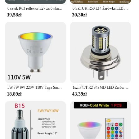
6 sztuk R63 reflektor E27 żarówka LED AC220-240V zimny biały/ciepły biały 9W odpowiednik 60W żarówki reflektorowe LED 900 lm 120 ° Kąt wiązki
6 SZTUK R50 E14 Żarówka LED AC220V 5W 3000K Ciepła biel 6500K Chłodna biel 500lm 120 ° Żarówki punktowe LED pod kątem wiązki
**Durable and Long-Lasting**
39,58zł
30,30zł
Crafted from high-quality materials, this
reflektrmetr is designed to withstand the test of
time. Its robust construction ensures that it can
withstand the rigors of daily use, making it a
reliable choice for both residential and commercial
environments. Moreover, the reflektrmetr's energy-
efficient design not only enhances your lighting
setup but also contributes to energy savings,
making it an eco-friendly choice for lighting
enthusiasts.
5W 7W 9W 220V 110V Tuya Smart WiFi GU10 Żarówka LED Reflektor Alexa Lampa RGBCW Smart Life Kontrola aplikacji Współpracuje z Google Home Echo
1szt P45T R2 84SMD LED Żarówka przedniego reflektora motocyklowego DC 9V -50V Światło drogowe Białe 6000K Reflektor motocyklowy motorower skuter
18,89zł
43,39zł