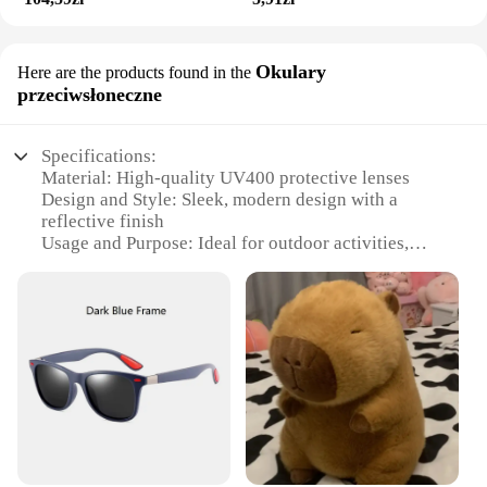
Okulary
Here are the products found in the
przeciwsłoneczne
Specifications:
Material: High-quality UV400 protective lenses
Design and Style: Sleek, modern design with a
reflective finish
Usage and Purpose: Ideal for outdoor activities,
such as hiking, cycling, and beach outings
Performance and Property: Provides excellent sun
protection and glare reduction
Shape or Size or Weight or Quantity: Lightweight
and comfortable to wear, with a variety of sizes
available
Parts and Accessories: Includes a protective case
for easy storage and transportation
Features:
**Optimal Protection for Your Eyes**