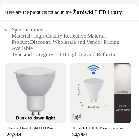
Żarówki LED i rury
Here are the products found in the
Specifications:
Material: High-Quality Reflective Material
Product Discount: Wholesale and Vendor Pricing
Available
Type and Category: LED Lighting and Reflector
Accessories
Design and Style: Sleek and Modern Reflective
Design
Usage and Purpose: Enhances Lighting Efficiency
and Distribution
Typical Adaptive Scenario: Ideal for Various
Lighting Setups
Shape or Size or Weight or Quantity: Compact and
Lightweight for Easy Installation
Performance and Property: Optimized for Energy
Efficiency and Long-Lasting Use
Dusk to Dawn Light LED Porch Light GU10 4W Patio Night Light Courtyard Light Bulb LED Automatic Lighting Wall Washer Light
10 sztuk GU10 PIR ruch i lampka nocna z czujnikiem żarówki LED 3W 6W 9W 12W 189-265V do schodów korytarz korytarz korytarz
20,39zł
54,79zł
Features: