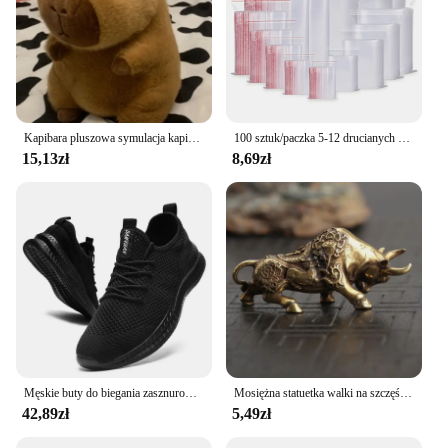
Kapibara pluszowa symulacja kapibara Anime puszysta zabawka Kawaii Plushie urocza lalka pluszaki miękka lalka pluszowy prezent zabawki dla dzieci
100 sztuk/paczka 5-12 drucianych samozamykających się przezroczysty z tworzywa sztucznego torebek z zamknięcia strunowe z możliwością ponownego zamknięcia foliowego przechowywanie żywności świeżego opakowania z możliwością ponownego zamykania wiele rozmiarów
15,13zł
8,69zł
Męskie buty do biegania zasznurowane męskie buty sportowe lekkie wygodne oddychające trampki do chodzenia Tenis Masculino Zapatillas Hombre
Mosiężna statuetka walki na szczęście ozdoby do dekoracji domu miedziane zwierzę miniaturowa figurka przynieś bogactwo wystrój biurka rzemiosło
42,89zł
5,49zł