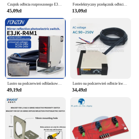
Czujnik odbicia rozproszonego E3JK-DS30M1 Odległość wykrywania 30 cm Przełącznik fotoelektryczny Dc12-24V/Ac90-250V/24/12-240V Czujnik podczerwieni
Fotoelektryczny przełącznik odbicia lustrzanego E3F-R2 seria czujnik odbicia regresji lustra na podczerwień z reflektorem NPN PNP NO NC
45,09zł
13,09zł
Lustro na podczerwień odblaskowy czujnik fotoelektryczny E3JK-R4M1 4M odległość wykrywania przełącznik zbliżeniowy DC12-24V/AC90-250V/ACDC ogólne
Lustro na podczerwień odbicie kwadratowe czujnik fotoelektryczny E3JK-R4M2 12V 24V 220V
49,19zł
34,49zł