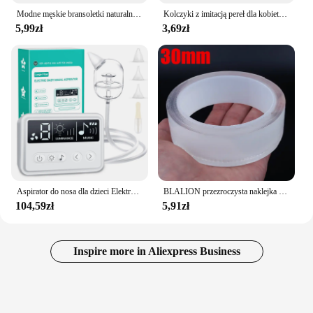
Modne męskie bransoletki naturalne tygrysie oczy cesarz mały kamień 4mm koraliki Braclet Homme akcesoria Bohemia biżuteria plażowa Pulsera
Kolczyki z imitacją pereł dla kobiet Serce Okrągłe kolczyki sztyfty Eleganckie kolczyki z uszami miłosnymi Biżuteria ślubna Prezenty walki
5,99zł
3,69zł
Aspirator do nosa dla dzieci Elektryczny środek do czyszczenia nosa z wbudowaną muzyką i lampką nocną Akumulatorowy nos Booger Sucker dla niemowląt i niemowląt
BLALION przezroczysta naklejka ochraniacz drzwi samochodu taśma odporne na zadrapania bagażnik samochodowy progowa folia ochronna krawędź drzwi ochronna
104,59zł
5,91zł
Inspire more in Aliexpress Business