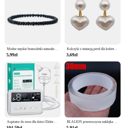
artists, ensuring that your sound is always at its
best.
Modne męskie bransoletki naturalne tygrysie oczy cesarz mały kamień 4mm koraliki Braclet Homme akcesoria Bohemia biżuteria plażowa Pulsera
Kolczyki z imitacją pereł dla kobiet Serce Okrągłe kolczyki sztyfty Eleganckie kolczyki z uszami miłosnymi Biżuteria ślubna Prezenty walki
5,99zł
3,69zł
Aspirator do nosa dla dzieci Elektryczny środek do czyszczenia nosa z wbudowaną muzyką i lampką nocną Akumulatorowy nos Booger Sucker dla niemowląt i niemowląt
BLALION przezroczysta naklejka ochraniacz drzwi samochodu taśma odporne na zadrapania bagażnik samochodowy progowa folia ochronna krawędź drzwi ochronna
104,59zł
5,91zł