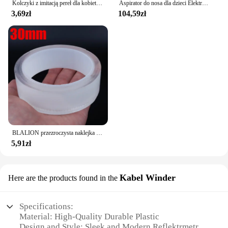
Kolczyki z imitacją pereł dla kobiet Serce Okrągłe kolczyki sztyfty Eleganckie kolczyki z uszami miłosnymi Biżuteria ślubna Prezenty walki
Aspirator do nosa dla dzieci Elektryczny środek do czyszczenia nosa z wbudowaną muzyką i lampką nocną Akumulatorowy nos Booger Sucker dla niemowląt i niemowląt
3,69zł
104,59zł
BLALION przezroczysta naklejka ochraniacz drzwi samochodu taśma odporne na zadrapania bagażnik samochodowy progowa folia ochronna krawędź drzwi ochronna
5,91zł
Kabel Winder
Here are the products found in the
Specifications:
Material: High-Quality Durable Plastic
Design and Style: Sleek and Modern Reflektrmetr