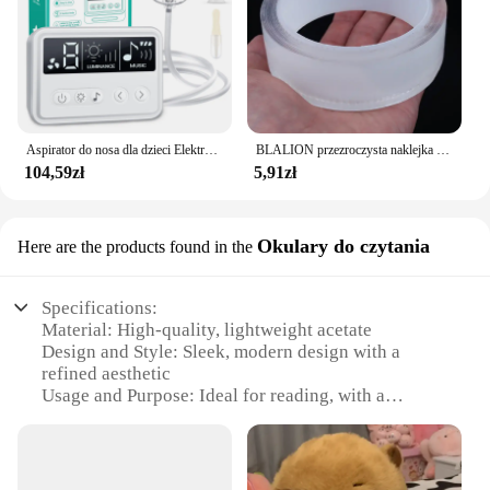
Aspirator do nosa dla dzieci Elektryczny środek do czyszczenia nosa z wbudowaną muzyką i lampką nocną Akumulatorowy nos Booger Sucker dla niemowląt i niemowląt
BLALION przezroczysta naklejka ochraniacz drzwi samochodu taśma odporne na zadrapania bagażnik samochodowy progowa folia ochronna krawędź drzwi ochronna
104,59zł
5,91zł
Okulary do czytania
Here are the products found in the
Specifications:
Material: High-quality, lightweight acetate
Design and Style: Sleek, modern design with a
refined aesthetic
Usage and Purpose: Ideal for reading, with a
magnification power of 2.5x
Performance and Property: Durable and scratch-
resistant lenses
Shape or Size or Weight or Quantity: Comfortable,