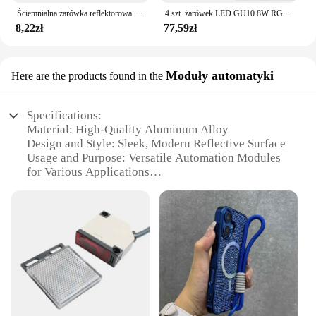
Ściemnialna żarówka reflektorowa LED GU10 MR16 GU5.3 E27 E14 E12 110V 220V COB Lampa 24 kąt wiązki do dekoracji sypialni typu Downlight
4 szt. żarówek LED GU10 8W RGB z możliwością ściemniania 16 kolorów Zmienne światło punktowe z funkcją pamięci zdalnego sterowania na podczerwień do salonu
8,22zł
77,59zł
Moduły automatyki
Here are the products found in the
Specifications:
Material: High-Quality Aluminum Alloy
Design and Style: Sleek, Modern Reflective Surface
Usage and Purpose: Versatile Automation Modules
for Various Applications
Typical Adaptive Scenario: Industrial, Commercial,
and Residential Settings
Performance and Property: Precision-Engineered
for Reliability and Durability
Parts and Accessories: Comprehensive Sets for Easy
Installation and Customization
Features:
**Unmatched Precision and Reliability**
The reflektrmetr Moduły automatyki are a testament