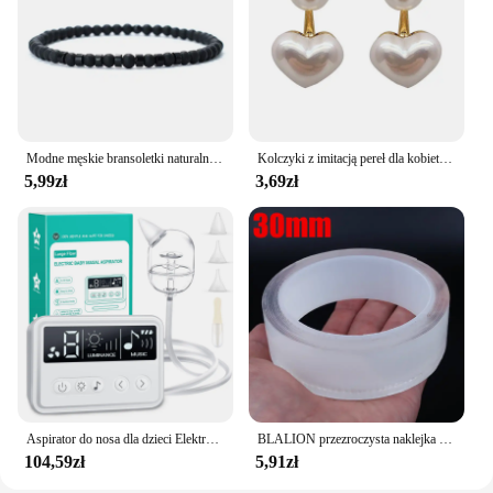
entertainment setup. The winder's compact size and
lightweight design make it easy to move and adjust
as needed, ensuring that your cables are always
within reach and organized. Whether you're a
professional looking to streamline your work area
or a home user seeking a practical solution for cable
management, the reflektrmetr Kabel Winder is the
ideal choice.
Modne męskie bransoletki naturalne tygrysie oczy cesarz mały kamień 4mm koraliki Braclet Homme akcesoria Bohemia biżuteria plażowa Pulsera
Kolczyki z imitacją pereł dla kobiet Serce Okrągłe kolczyki sztyfty Eleganckie kolczyki z uszami miłosnymi Biżuteria ślubna Prezenty walki
5,99zł
3,69zł
Aspirator do nosa dla dzieci Elektryczny środek do czyszczenia nosa z wbudowaną muzyką i lampką nocną Akumulatorowy nos Booger Sucker dla niemowląt i niemowląt
BLALION przezroczysta naklejka ochraniacz drzwi samochodu taśma odporne na zadrapania bagażnik samochodowy progowa folia ochronna krawędź drzwi ochronna
104,59zł
5,91zł