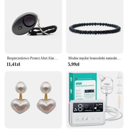
Bezpieczeństwo Protect Alert Alarm samoobrony Anti-wolf dziewczyna kobiety bezpieczeństwo awaryjne samoobrona brelok dostarcza gadżety narzędzia
Modne męskie bransoletki naturalne tygrysie oczy cesarz mały kamień 4mm koraliki Braclet Homme akcesoria Bohemia biżuteria plażowa Pulsera
11,41zł
5,99zł