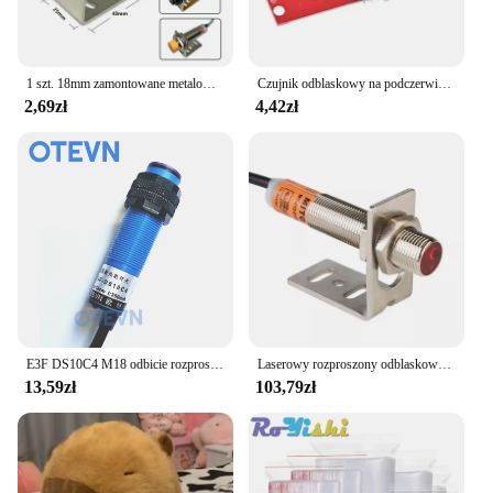
1 szt. 18mm zamontowane metalowe wsporniki do LJ18A3-8 serii czujnik indukcyjny przełącznik zbliżeniowy E3F-DS10/30 odbicie rozproszone przełącznik
Czujnik odblaskowy na podczerwień TCRT5000 3-kierunkowe śledzenie/moduł śledzenia linia patrolowa unikania przeszkód moduł czujnika robota samochodowego
2,69zł
4,42zł
E3F DS10C4 M18 odbicie rozproszone czujnik fotoelektryczny trójprzewodowy 6V-36V NPN PNP NO NC automatyka PLC
Laserowy rozproszony odblaskowy przełącznik fotoelektryczny J12-D15NK J18-D15NK wykrywający czujnik światła widzialnego NPN PNP NO NC gwint M12 M18
13,59zł
103,79zł