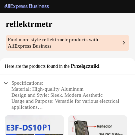
reflektrmetr
Find more style
reflektrmetr
products with
AliExpress Business
Przełączniki
Here are the products found in the
Specifications:
Material: High-quality Aluminum
Design and Style: Sleek, Modern Aesthetic
Usage and Purpose: Versatile for various electrical
applications
Performance and Property: Durable, Long-lasting
Parts and Accessories: Comes with a set of
connectors
Applicable People: Ideal for electricians,