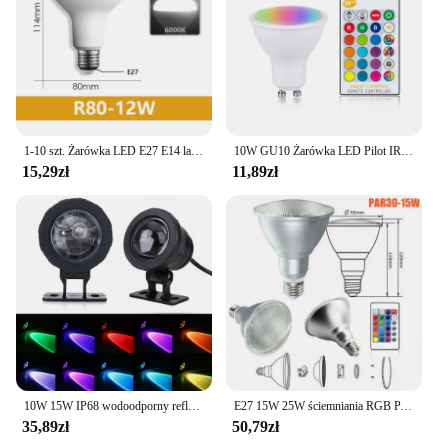
1-10 szt. Żarówka LED E27 E14 lampa do kąpieli żarówka z grzybami R50 R63 R80 220V 6W 10W 12W niestroboskopowe ciepłe białe światło zgodnie z ERP2.0
10W GU10 Żarówka LED Pilot IR GU10 Reflektor 85-265V 16 kolorów RGBW RGBWW Lampa Bombillas Ampułka Pokój Wystrój domu
15,29zł
11,89zł
10W 15W IP68 wodoodporny reflektor LED RGB podwodny 12V 110V 220V pilot reflektor LED do fontanny wystrój stawu
E27 15W 25W ściemniania RGB PAR30 PAR38 lampa Par wodoodporna ledowa żarówka reflektorowa lampa zdalnie sterowana przeciwpowodziowa kolorowa dekoracja domu
35,89zł
50,79zł