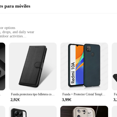
es para móviles
lor options
, drops, and daily wear
tdoor activities
its perfectly in your pocket or bag
for easy access to all buttons and ports
a protective cover; they're a statement of style. Crafted from high-grade polyca
comes in a variety of colors, ensuring that your Redmi 10A stands out while re
designed to keep your device safe and secure.
suring a perfect snug fit. The precise cutouts allow for easy access to all butto
weight and slim profile of the cases make them easy to carry, whether in your p
 9 9T 10X 10A 10C 10 11A 12C 12 13C 5G TPU
Funda protectora tipo billetera con tapa para Xiaomi Redmi 13C 12 10 10A 10C 9 9A 9C 9T 8 8A 7 7A 6A 5 5A POCO M3 X3 X5 Pro NFC Funda de cuero PU
Funda + Protector Cristal Templado Meloenvias Compatible Con XIAOMI REDMI 10A Carcasa Forro Protector Trasera, Gel TPU Silicona Suave Flexible Mate, Color Negro, Ajuste Perfecto, Acceso Conectores Carga y Auriculares
2,92€
3,99€
3
that cater to the needs of Redmi 10A users. Whether you're a wholesaler, vendor, 
ience, providing a secure and stylish way to protect your device. With the combi
in pristine condition.