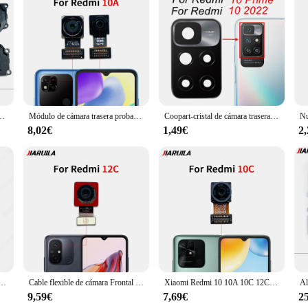
e a reliable and durable charging solution for their Redmi 10a smartphones.
mi Redmi 10A 10C 10 9T 9A 9C Note 7 8 8T 9 Pro
Módulo de cámara trasera probada, Cable flexible + piezas de repuesto de cámara frontal para Xiaomi Redmi 10, 10A, 10C, 12C, 13C, nuevo
Coopart-cristal de cámara trasera para Xiaomi Redmi 10A 10C Redmi 10 Prime 5G 2022, cubierta de cristal de lente de cámara principal con adhesivo, nuevo
8,02€
1,49€
2
aomi Redmi 9A 9C 9 9T 10 Prime 2022 10A 10C 5G módulo de cámara Frontal piezas de teléfono móvil
Cable flexible de cámara Frontal trasera para Xiaomi Redmi 10A, 10C, 12C, módulo de cámara Frontal para Selfie, reemplazos de Cable flexible
Xiaomi Redmi 10 10A 10C 12C 13C cámara frontal pequeña + módulo de cámara principal grande trasera, Cable flexible, nuevo, probado
9,59€
7,69€
2