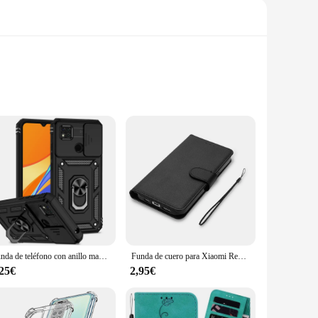
rbonate, these cases offer robust protection against
maining protected. Whether you're heading to work,
ns, ports, and camera lenses, maintaining the device's
ocket or bag. The enhanced grip feature prevents slips and
Funda de teléfono con anillo magnético para Xiaomi Redmi 10A, carcasa protectora para cámara trasera
Funda de cuero para Xiaomi Redmi Note 13, 12, 12S, 11, 11S, 10 S, 9, 9S, 8, 7 Pro Max, 8T, Redmi 10, 10A, 10C, 9A, 9C, 9T
,25€
2,95€
or an individual looking for sets for sale, these cases are an
nation of durability, style, and functionality, these cases