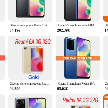
formance. With its MediaTek Helio G25 processor, this device ensures smooth a
etween apps, the Redmi 10A delivers a seamless user experience. The sleek, m
e bulk.
 13MP AI dual rear camera setup and a 5MP front camera, allowing you to capt
riginal, 6GB y 128GB, pantalla HD de 6,53 pulgadas, Helio G25, ocho núcleos, cámara de 13MP, reconocimiento de huella dactilar, batería de 5000mAh
Xiaomi-Smartphone Redmi 10A, pantalla HD de 13MP, Helio 6,53 'G25 Octa Core, huella dactilar, 5000mAh, firma Global, usado
Xiaomi-Smartphone Redmi 10A versión Global, teléfono inteligente Original de 2GB + 32GB/4GB + 128GB, MTK Helio G25, 6,53 pulgadas, 5000mAh, cámara de 13MP, carga rápida de 10W
able. Whether you're documenting your travels or capturing a selfie, the Redm
74,19€
202,39€
1
With its 5000mAh battery, you can enjoy all-day usage without worrying about 
 for those on the go. Additionally, the Redmi 10A's 4GB RAM and 64GB ROM prov
rtips.
n Firmware Global, 64GB/128GB, Helio G25, ocho núcleos, pantalla HD de 6,53 pulgadas, cámara de 13MP, reconocimiento de huella dactilar, batería de 5000mAh
Xiaomi-teléfono inteligente Redmi 10A, Rom Global, 4 + 64GB, pantalla HD de 6,53 pulgadas, Helio G25, ocho núcleos, cámara de 13MP, reconocimiento de huella dactilar, batería de 5000mAh
Xiaomi-Smartphone Redmi 10A versión Global, 2GB + 32GB/4GB + 128GB, MTK Helio G25, 6,53 pulgadas, 5000mAh, cámara de 13MP, carga rápida de 10W, Original
94,39€
95,02€
9