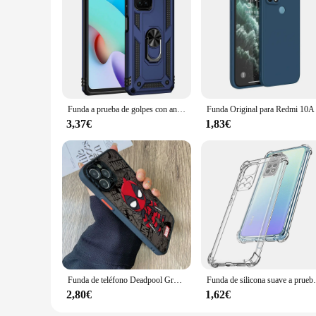
Funda a prueba de golpes con anillo de Metal para Xiaomi, carcasa con soporte para Redmi 10 2022, Redmi 10C, 10A, 10 Prime, 2022, Note 11 Pro, 11S, 10S
3,37€
1,83€
Funda de teléfono Deadpool Groot Venom para Xiaomi Redmi Note 13, 12, 11, 10, 10A, 10X, 9 Prime, 9S, 8 Pro Plus, 4G, 5G, cubierta dura transparente mate
Funda de silicona suave a prueba de golpes para Xiaomi
2,80€
1,62€