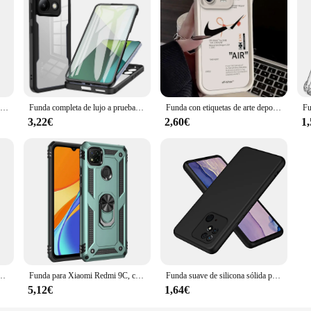
Funda Original para Redmi 10A 10C 9C Nfc Coque protección de lente a prueba de golpes cuadrado Redmi 10A 9C Nfc Fundas de silicona mate Funda
Funda completa de lujo a prueba de golpes para Xiaomi Redmi 13C, 12C, 12 Turbo, 3, A1, A2 Plus, 10C, 10, 10A, 9C, 9A
Funda con etiquetas de arte deportivo para Xiaomi Redmi Note 13, 12 Pro Plus, 4G, 5G, 13C, 12C, Turbo 11, 11S, 10, 10S, 9, 10A, 10C, 9C, A2, A1
3,22€
2,60€
1
 Redmi Note 11, 11S, 11T, 10, 10S, 10T, 9, 8 Pro, 10A, 10C, 9A, 9C, 9T, funda trasera transparente ultrafina
Funda para Xiaomi Redmi 9C, carcasa de TPU a prueba de golpes con soporte de anillo, NFC, Poco C31, Redmi 9C, 10A
Funda suave de silicona sólida para Xiaomi Redmi 10C, 10A, 9A, 9C, 12c, Redmi Note 10, 10S, 11, 11s, 12s, 12 Pro Plus, 5G, A1, A2
5,12€
1,64€