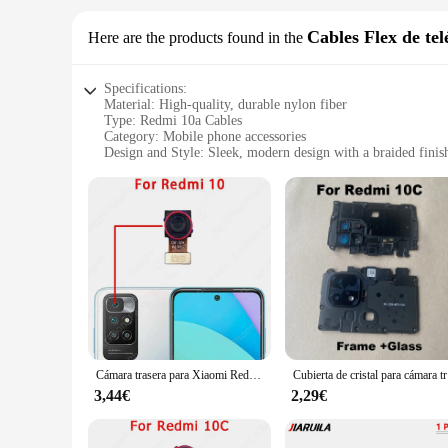
Cables Flex de tel
Here are the products found in the
Specifications:
Material: High-quality, durable nylon fiber
Type: Redmi 10a Cables
Category: Mobile phone accessories
Design and Style: Sleek, modern design with a braided finis
Usage and Purpose: Charging and data transfer
Performance and Property: Fast charging and data sync capab
Parts and Accessories: Includes a USB-A to USB-C cable a
Features:
**Optimized Connectivity for Your Redmi 10a**
The Redmi 10a Cables are the quintessential accessory for y
data transfer experience. The high-quality nylon fiber materi
the office, or on the go, these cables are the perfect compa
**Versatile and Reliable for Everyday Use**
With the Redmi 10a Cables, you can enjoy the convenience of 
tech arsenal. The sleek design and robust construction ensure
Cámara trasera para Xiaomi Redmi 10 10A 10C Prime 2022, módulo de cámara trasera
Cubierta de
files, or connecting to a computer for data synchronization.
3,44€
2,29€
**Perfect for Wholesale and Supply Needs**
These cables are not just for personal use; they are also an 
and suppliers. The cables are designed to withstand the rigo