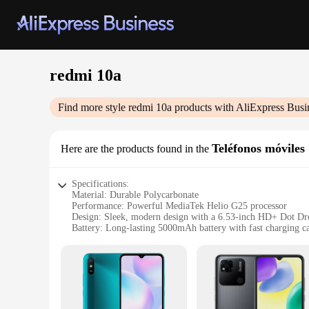
redmi 10a
Find more style
redmi 10a
products with AliExpress Busi
Teléfonos móviles
Here are the products found in the
Specifications:
Material: Durable Polycarbonate
Performance: Powerful MediaTek Helio G25 processor
Design: Sleek, modern design with a 6.53-inch HD+ Dot Dr
Battery: Long-lasting 5000mAh battery with fast charging ca
Storage: Ample 4GB RAM and 64GB ROM
Camera: 13MP AI dual rear camera setup with a 5MP front
Features:
|Wholesale|Vendors|
**Unmatched Performance and Design**