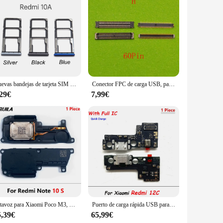
Nuevas bandejas de tarjeta SIM para Redmi 10A V2183A, soporte de ranura SIM, adaptador de enchufe, piezas de repuesto, negro, azul, plateado
Conector FPC de carga USB, pantalla LCD para Xiaomi Redmi 10A, 10X, 9A, Note 13, 12, 11, 10, 9, 8, 7 Pro, S T, E, Poco M5, M4, C40, C3, X2, X3, 10 unidades
,29€
7,99€
Altavoz para Xiaomi Poco M3, M4, X4 Pro, 4G, 5G, Redmi 10A, 10C, Note 10, 11 Pro, 10s, 11s, 20 unidades
Puerto de carga rápida USB para Xiaomi Redmi 6A, 7, 8A, 9, 9A, 9C, 9T10A, 10 Prime, 10c, 12c, 13c, 10 unidades
5,39€
65,99€