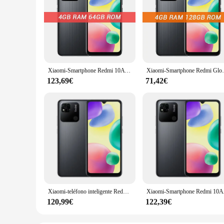
Xiaomi-Smartphone Redmi 10A con Firmware Global, 64GB/128GB, Helio G25, ocho núcleos, pantalla HD de 6,53 pulgadas, cámara de 13MP, reconocimiento de huella dactilar, batería de 5000mAh
Xiaomi-Smartphone Redmi Global Original, 6GB, 1
123,69€
71,42€
Xiaomi-teléfono inteligente Redmi 10A, Rom Global, pantalla HD de 6,53 pulgadas, Helio G25, Octa Core, cámara de 13MP, reconocimiento de huella dactilar, batería de 5000mAh, 4G
Xiaomi-Smartphone Redmi 10A Or
120,99€
122,39€