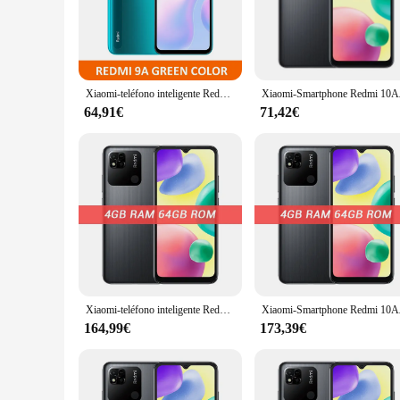
The Redmi 10A is not just a phone; it's a powerhouse of per
you're browsing the web, playing games, or multitasking b
display, providing an immersive visual experience without th
**Capture Every Moment**
The Redmi 10A doesn't just look good; it's equipped with a
Xiaomi-teléfono inteligente Redmi 9A/10A Original, Smartphone con Firmware Global, 4GB + 64GB/128GB, desbloqueado, carcasa gratis, película de vidrio
Xiaomi-Smartphone Redmi 10A O
enhances your shots, making every moment you capture memor
64,91€
71,42€
**All-Day Power and Convenience**
The Redmi 10A understands the demands of a busy lifestyle. 
that you can quickly recharge your device, making it ideal
ensuring that you can keep everything you need at your finge
Xiaomi-teléfono inteligente Redmi 10A, Rom Global, 4 + 64GB, pantalla HD de 6,53 pulgadas, Helio G25, ocho núcleos, cámara de 13MP, reconocimiento de huella dactilar, batería de 5000mAh
Xiaomi-Smartphone Redmi 10A co
164,99€
173,39€