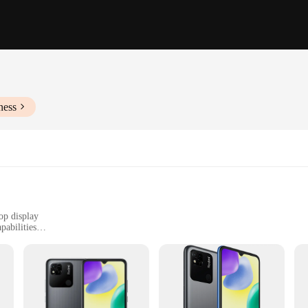
ness
op display
pabilities
 camera