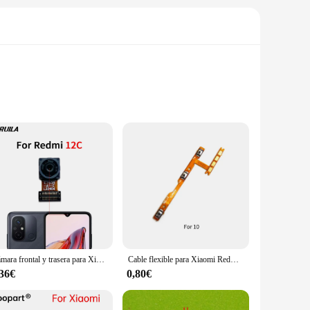
 designed to provide a seamless and efficient charging and
egance to your device's aesthetics. Whether you're at home, in
ety of devices, making them a versatile addition to your
veryday use, whether you're charging your phone, transferring
Cámara frontal y trasera para Xiaomi Redmi 10A 10C 12C, módulo de cámara frontal, Cable flexible, piezas de repuesto
Cable flexible para Xiaomi Redmi 10 10A 10C, botón de Control de encendido y apagado, piezas de reparación
,36€
0,80€
, making them an affordable and reliable option for vendors
ality mobile phone accessories to their customers. With the