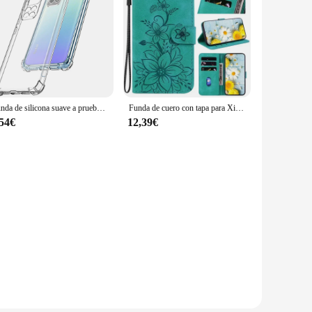
Funda de silicona suave a prueba de golpes para Xiaomi Redmi Note 11, 11S, 11T, 10, 10S, 10T, 9, 8 Pro, 10A, 10C, 9A, 9C, 9T, funda trasera transparente ultrafina
Funda de cuero con tapa para Xiaomi Redmi, carcasa protectora para modelos 13C, 13R, 12C, 12, 13, 4G, 5G, 11a, 10C, 10X, 10A, 9C, 9A, 8A, 9 Prime, 7, 8, 6A
,54€
12,39€