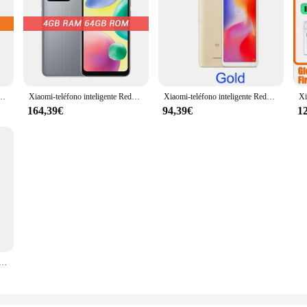
28GB, 10A, pantalla HD de 6,53 pulgadas, Helio G25, ocho núcleos, 13MP, huella dactilar, 5000mAh
Xiaomi-teléfono inteligente Redmi 10A, Rom Global, 4 + 64GB, pantalla HD de 6,53 pulgadas, Helio G25, ocho núcleos, cámara de 13MP, reconocimiento de huella dactilar, batería de 5000mAh
Xiaomi-teléfono inteligente Redmi 10A, Rom Global, 4 + 64GB, pantalla HD de 6,53 pulgadas, Helio G25, ocho núcleos, cámara de 13MP, reconocimiento de huella dactilar, batería de 5000mAh
164,39€
94,39€
1
iginal, teléfono inteligente Global con pantalla HD de 6,53 pulgadas, Helio G25, ocho núcleos, cámara de 13MP, huella dactilar, batería de 5000mAh, 4G