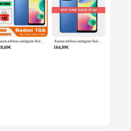
Xiaomi-teléfono inteligente Redmi 10A, rom Global, 4GB, 64GB, Edición Internacional, Android, usado
Xiaomi-teléfono inteligente Redmi 10A, Rom Global, 4 + 64GB, pantalla HD de 6,53 pulgadas, Helio G25, ocho núcleos, cámara de 13MP, reconocimiento de huella dactilar, batería de 5000mAh
28,69€
164,99€