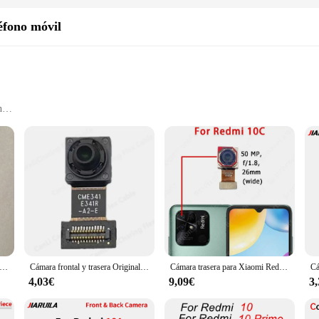
éfono móvil
h
ilities
nd a USB-C to USB-C cable
our Redmi 10a smartphone. These cables are not just about connecting; they are
al ensures durability and longevity, while the braided finish adds a touch of el
nions for your Redmi 10a.
fast charging and data sync capabilities. The cables are compatible with a vari
 that these cables are not just functional but also stylish. They are ideal for e
 cristal para cámara trasera de Xiaomi Redmi 10A 10C 12C, cubierta de lente trasera con pegatina adhesiva de repuesto, 1 unidad
Cámara frontal y trasera Original para Xiaomi Redmi 9A / Redmi 10A, módulo de cámara frontal, Cable flexible, piezas de repuesto
Cámara trasera para Xiaomi Redmi 10 10A 10C Prime 2022 piezas de repuesto del módulo de cámara trasera
4,03€
9,09€
3
excellent choice for wholesale and supply needs. The sets are available for sale
rs of daily use, making them a practical choice for those who need to provide qu