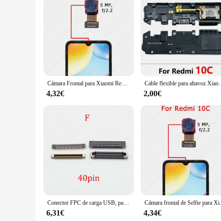
Redmi 10a Cables, you can ensure that your customers receiv
Cámara Frontal para Xiaomi Redmi 9, 9A, 9C, 9T, 10 Prime, 2022, 10A, 10C, 5G, módulo de cámara de Selfie Frontal
Cable flexible para altavoz Xiao
4,32€
2,00€
Conector FPC de carga USB, pantalla LCD para Xiaomi Redmi 10A, 10X, 9A, Note 13, 12, 11, 10, 9, 8, 7 Pro, S T, E, Poco M5, M4, C40, C3, X2, X3, 10 unidades
Cámara frontal de Selfie para Xi
6,31€
4,34€