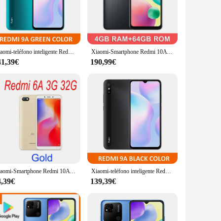
nd responsive handling for all your daily tasks. Whether
odern design is complemented by a 6.53-inch HD+ Dot Drop
ure high-quality photos and videos. The AI technology
Xiaomi-teléfono inteligente Redmi 9A/10A Original, Smartphone con Firmware Global, 4GB + 64GB/128GB, desbloqueado, carcasa gratuita, película de vidrio
Xiaomi-Smartphone Redmi 10A Original, Rom Global, 64GB/128GB, Helio G25, ocho núcleos, pantalla grande de 6,53 pulgadas, batería de 5000mAh, 4G de 13MP
i 10A's camera capabilities will not disappoint.
41,39€
190,99€
running out of power. Fast charging capabilities ensure
ide ample storage for all your apps, photos, and files,
Xiaomi-Smartphone Redmi 10A Original, Rom Global, 4G + 64GB, pantalla HD de 6,53 pulgadas, Helio G25, ocho núcleos, 13MP, huella dactilar, 5000mAh
Xiaomi-teléfono inteligente Redmi 9A/10A Original, Smartphone con Firmware Global, 4GB + 64GB/128GB, desbloqueado, carcasa gratuita, película de vidrio
4,39€
139,39€