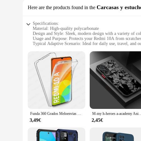
Carcasas y estuch
Here are the products found in the
Specifications:
Material: High-quality polycarbonate
Design and Style: Sleek, modern design with a variety of co
Usage and Purpose: Protects your Redmi 10A from scratches
Typical Adaptive Scenario: Ideal for daily use, travel, and ou
Shape or Size or Weight or Quantity: Lightweight and slim, f
Performance and Property: Enhanced grip and precise cutouts 
Features:
**Durable and Stylish Protection**
The Redmi 10A Carcasas y estuches para móviles are not just 
scratches, drops, and daily wear. The sleek, modern design 
traveling, or engaging in outdoor activities, these cases are 
**Precision-Engineered for Redmi 10A**
These cases are specifically tailored to fit the Redmi 10A, en
functionality without compromising on protection. The light
falls, giving you peace of mind when using your device.
Funda 360 Grados Meloenvias Compatible Con Xiaomi Redmi 12C 10 10A 10C 9 9A 9AT 9C 9T Proteccion Completa Delantera + Trasera Doble Cara 2 Piezas
M-my h-heroes a-academy Anime Art translúcido esmerilado para Redmi 8 8A 9A 9C 9AT
**Versatile and Convenient Accessories**
3,49€
2,45€
Beyond just protection, these cases are versatile accessories 
excellent choice. They are designed to enhance the user exper
are a must-have for anyone looking to keep their Redmi 10A 