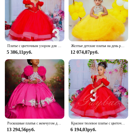
Платье с цветочным узором для девочек, плиссированное платье с прозрачным вырезом и оборками, многоуровневое бальное платье из тюля с блестками для свадьбы, детское платье для первого причастия на день рождения
Желтые детские платья на день рождения, индивидуальные платья с высоким воротом и бисером для девочек-цветочниц на свадьбу, платья для выпускного вечера для маленьких девочек
5 386,11руб.
12 074,87руб.
Роскошные платья с жемчугом для девочек-цветочниц цвета фуксии с длинными рукавами и кристаллами, детское платье по индивидуальному заказу для свадьбы, платья для первого дня рождения
Красное тюлевое платье с цветочным узором для девочек на свадьбу, расшитое бисером оборками, пышная аппликация, детское платье принцессы для дня рождения, первого причастия
13 294,56руб.
6 194,03руб.