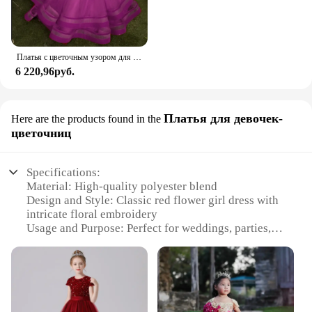
Платья с цветочным узором для девочек, красное бархатное платье с большим бантом, платье маленькой принцессы, детская одежда, платье для дня рождения, детское платье для первого причастия
6 220,96руб.
Платья для девочек-
Here are the products found in the
цветочниц
Specifications:
Material: High-quality polyester blend
Design and Style: Classic red flower girl dress with
intricate floral embroidery
Usage and Purpose: Perfect for weddings, parties,
and other special occasions
Shape or Size or Weight or Quantity: Available in
multiple sizes to fit girls from 2 to 14 years old
Performance and Property: Lightweight and
comfortable for extended wear
Parts and Accessories: Comes with a matching