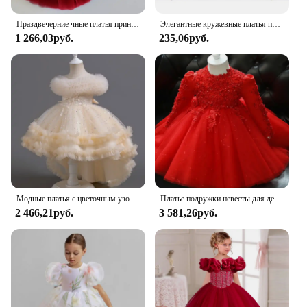
Праздвечерние чные платья принцессы для маленьких девочек, красное рождественское платье с цветочным кружевом для детей, милое свадебное вечернее платье на день рождения, новогодний костюм
Элегантные кружевные платья принцессы, детские платья с цветочной вышивкой для девочек, винтажные Детские платья для свадьбы, длинное бальное платье
1 266,03руб.
235,06руб.
Модные платья с цветочным узором для девочек на свадьбу, кружевные детские платья без рукавов для девочек, летние детские праздничные платья для девочек 3-12 лет
Платье подружки невесты для девочек-цветочниц, детское платье, красные платья, одинаковые детские свадебные костюмы принцессы, роскошный костюм хозяйки
2 466,21руб.
3 581,26руб.