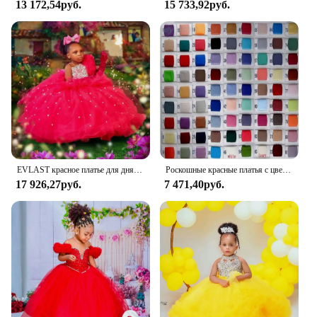
13 172,54руб.
15 733,92руб.
EVLAST красное платье для дня рождения для девочек по индивидуальному заказу, пышное платье принцессы с цветочным узором для девочек на свадьбу, для маленьких детей, для фотосессии FD16
Роскошные красные платья с цветочным узором для девочек, вечерние платья принцессы с бисером, очень пышные платья с цветочным узором для девочек, бальные платья для маленьких детей для фото
17 926,27руб.
7 471,40руб.