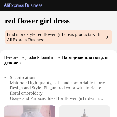
red flower girl dress
Find more style
red flower girl dress
products with
AliExpress Business
Нарядные платья для
Here are the products found in the
девочек
Specifications:
Material: High-quality, soft, and comfortable fabric
Design and Style: Elegant red color with intricate
floral embroidery
Usage and Purpose: Ideal for flower girl roles in
weddings and other formal events
Shape and Size: Available in a range of sizes to fit
little girls perfectly