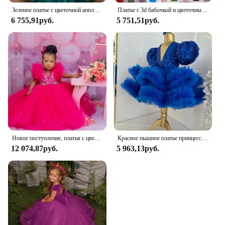
Зеленое платье с цветочной аппликацией для девочек на свадьбу, роскошные пышные платья без рукавов с бантом, детские бальные платья для первого причастия на день рождения
Платье с 3d бабочкой и цветочным узором для девочек на свадьбу, розовое винно-красное кружево, пышное тюлевое детское бальное платье на день рождения, первое причастие
6 755,91руб.
5 751,51руб.
Новое поступление, платья с цветочным узором для девочек, фуксия, с короткими рукавами, тюлевое многоярусное платье по индивидуальному заказу для свадьбы, платья для первого дня рождения
Красное пышное платье принцессы с цветочным узором для маленьких девочек на день рождения по индивидуальному заказу для свадебной вечеринки, тюлевое платье для выпускного вечера со шлейфом
12 074,87руб.
5 963,13руб.