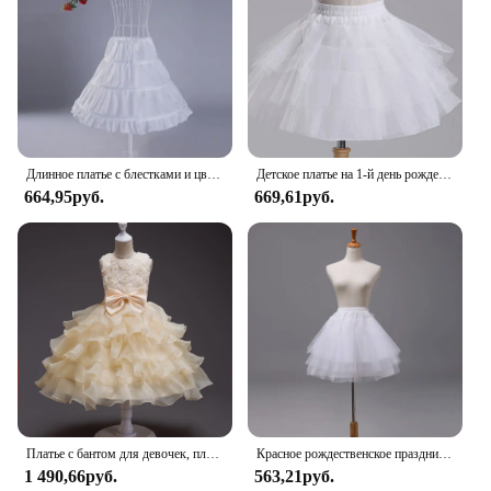
Длинное платье с блестками и цветами для детской свадьбы
Детское платье на 1-й день рождения, новинка 2024, Тюлевое платье-пачка, милое платье без рукавов с цветочным рисунком для девочек, свадебное платье принцессы с бантом для девочек
664,95руб.
669,61руб.
Платье с бантом для девочек, платье с подтяжками и розовым цветком, свадебное платье для девочек
Красное рождественское праздничное платье для девочек с блестками, элегантное платье-пачка принцессы на день рождения, Новый год, выпускное платье, детские вечерние свадебные платья
1 490,66руб.
563,21руб.