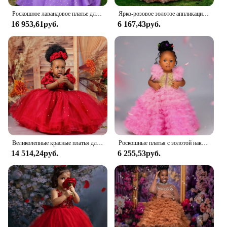
Роскошное лавандовое платье для девочек на день рождения, платья с бантом и бисером для девочек, бальные платья королевы для свадебной вечеринки
Ярко-розовое золотое аппликация, элегантное детское свадебное платье для девочек 2024, элегантное вечернее платье на заказ для дня рождения, выпускного вечера
16 953,61руб.
6 167,43руб.
Великолепные красные платья для девочек с цветами, кружевное детское платье принцессы с бисером для первого причастия, крестины для малышей
Роскошные платья с золотой наклейкой для девочек-цветочниц, кружевное платье принцессы с бантом на спине для маленьких девочек, праздничное представление на первый день рождения по индивидуальному заказу
14 514,24руб.
6 255,53руб.