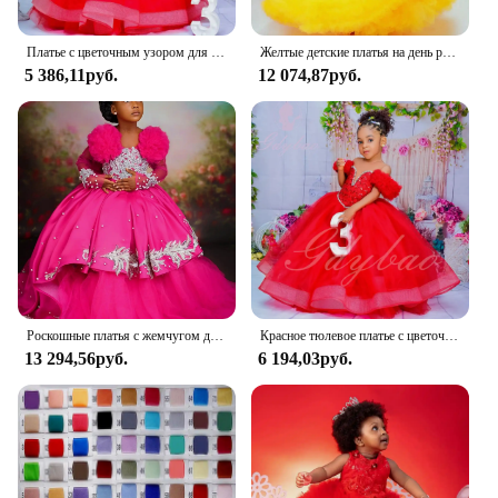
Платье с цветочным узором для девочек, плиссированное платье с прозрачным вырезом и оборками, многоуровневое бальное платье из тюля с блестками для свадьбы, детское платье для первого причастия на день рождения
Желтые детские платья на день рождения, индивидуальные платья с высоким воротом и бисером для девочек-цветочниц на свадьбу, платья для выпускного вечера для маленьких девочек
5 386,11руб.
12 074,87руб.
Роскошные платья с жемчугом для девочек-цветочниц цвета фуксии с длинными рукавами и кристаллами, детское платье по индивидуальному заказу для свадьбы, платья для первого дня рождения
Красное тюлевое платье с цветочным узором для девочек на свадьбу, расшитое бисером оборками, пышная аппликация, детское платье принцессы для дня рождения, первого причастия
13 294,56руб.
6 194,03руб.