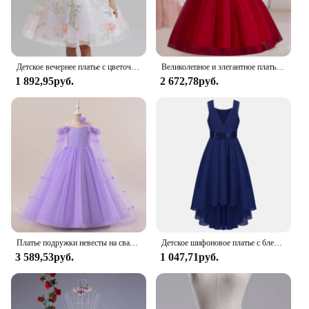
Детское вечернее платье с цветочным узором, платье принцессы для девочек, кружевное фатиновое платье для свадебной вечеринки, торжественное платье-пачка подружки невесты, пышное платье для выпускного вечера
Великолепное и элегантное платье для рождественской вечеринки для девочек 4-12 лет платье на одно плечо с цветами для девочек свадебное платье Тюлевое платье для Хэллоуина
1 892,95руб.
2 672,78руб.
Платье подружки невесты на свадьбу для девочек-подростков, пышное праздничное платье для детей, длинные платья на день рождения с цветочным узором для девочек, модные детские костюмы
Детское шифоновое платье с блестками, без рукавов
3 589,53руб.
1 047,71руб.