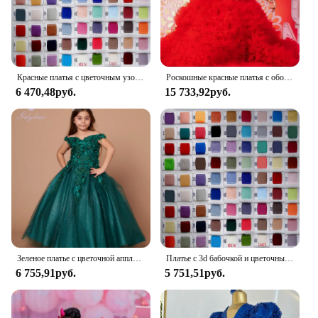
Красные платья с цветочным узором для девочек по индивидуальному заказу на свадьбу, кружевное тюлевое платье с золотыми аппликациями, детское праздничное платье для дня рождения, первого причастия
Роскошные красные платья с оборками и цветами для девочек, платье принцессы с блестками для первого дня рождения, яркое платье для свадьбы
6 470,48руб.
15 733,92руб.
Зеленое платье с цветочной аппликацией для девочек на свадьбу, роскошные пышные платья без рукавов с бантом, детские бальные платья для первого причастия на день рождения
Платье с 3d бабочкой и цветочным узором для девочек на свадьбу, розовое винно-красное кружево, пышное тюлевое детское бальное платье на день рождения, первое причастие
6 755,91руб.
5 751,51руб.