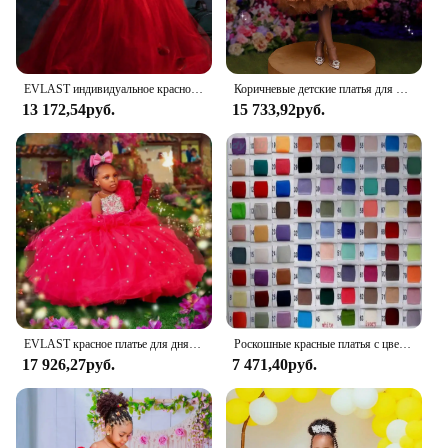
EVLAST индивидуальное красное кружевное платье с цветочным узором для девочек на свадьбу, бальное платье из бисера, пышное платье на день рождения для маленьких детей TFD031
Коричневые детские платья для дня рождения с высоким воротом, индивидуальные платья с рюшами и бантом для девочек-цветочниц на свадьбу, для маленьких девочек, выпускного вечера для фотосессии
13 172,54руб.
15 733,92руб.
EVLAST красное платье для дня рождения для девочек по индивидуальному заказу, пышное платье принцессы с цветочным узором для девочек на свадьбу, для маленьких детей, для фотосессии FD16
Роскошные красные платья с цветочным узором для девочек, вечерние платья принцессы с бисером, очень пышные платья с цветочным узором для девочек, бальные платья для маленьких детей для фото
17 926,27руб.
7 471,40руб.