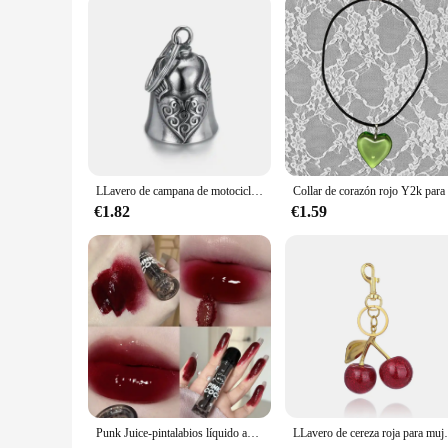
LLavero de campana de motocicleta con alas de Ángel guardián de Cruz Roja para hombres, amuleto de exorcista de motorista, accesorio de joyería de la suerte, moda
€1.82
€1.59
Punk Juice-pintalabios líquido antiadherente, brillo de labios rojo, cristal de espejo negro, luz de agua, esmalte de labios transparente, resistente al agua, maquillaje de tinte de labios Nude
LLavero de cereza roja para mujer y h