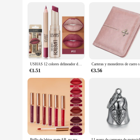
a variety of car models. The ease of installation means that 
available, these Etiquetas de coche are not only a stylish upg
USHAS 12 colores delineador de labios + juego de lápiz labial fácil de colorear lápiz labial mate lápiz labial rojo nude de larga duración
Carteras
€1.51
€3.56
Brillo de labios mate AB, no manchado con taza, boca, rojo, dos juegos