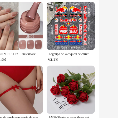
rofessional assistance. With wholesale and vendor options
BORN PRETTY 10ml esmalte de uñas de gelatina roja sangre esmalte de uñas de Halloween esmalte de uñas de gel transparente translúcido para manicura de invierno
Logotipo de la etiqueta de carreras de la etiqueta Red Bull
1.63
€2.78
Liga de muslo con patrón de mariposa para mujeres adultas, lencería elegante, accesorio de medias, juego de rol, decoración de piernas, lazo rojo
3/5/10/20 piezas rosas flores artificiales rama de flores rosas rojas artificiales rosas falsas realistas para decoración del hogar de la boda