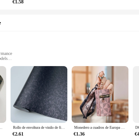
€1.58
e
ormance
odels
 Complete Vehicle Customization
a Premium Finish
 of red carbon fiber. These Etiquetas de coche are not just stickers; they are a 
accessory for car enthusiasts. The lightweight yet durable nature of the materia
 offer performance benefits. The lightweight material reduces vehicle weight, 
a complete customization solution for your vehicle, allowing you to personalize 
he are the perfect choice.
carbono, arcoíris rojo, sin burbujas, liberación de aire, envoltura de coche, calcomanías automotrices, bricolaje
Rollo de envoltura de vinilo de fibra de carbono forjado PET, calcomanía adhesiva, película de papel de aluminio para coche, plata, Negro, Rojo, alta calidad
Monedero a cuadros de Europa y Estados Unidos, bolso compacto con colgante para auriculares, minillavero rojo, 2024
€2.61
€1.36
€
rsatile addition to any vehicle. Whether you're looking to upgrade your daily dri