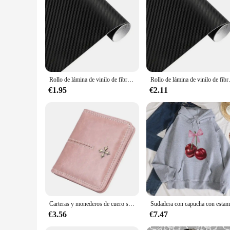
**Unmatched Quality and Style**
The red carbon fiber Pegatina de Ajuste Personalizado para Co
and modern look that is sure to turn heads. The customizable n
looking to enhance the aesthetics of your sports car or add a
**Versatile and Functional**
This red carbon fiber Pegatina de Ajuste Personalizado para 
not add unnecessary weight to your car, ensuring that it does
vehicle to your exact specifications, making it a versatile add
Rollo de lámina de vinilo de fibra de carbono 3D para coche, 30cm x 127cm, pegatinas para coche, calcomanía para motocicleta, accesorios de estilo para automóviles
Rollo de lámina de vinilo de fibra de ca
**For Car Enthusiasts and Vendors Alike**
€1.95
€2.11
Whether you're a car enthusiast looking to personalize your v
Personalizado para Coche is an excellent choice. With its whol
install, ensuring that both professionals and DIY enthusiasts
touch to their vehicle.
Carteras y monederos de cuero sintético para mujer, monedero pequeño con broche, monedero azul y rojo
€3.56
€7.47