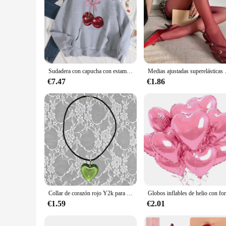
Sudadera con capucha con estampado de cerezas rojas para mujer, Sudadera con capucha de lana cálida, moda informal con capucha, ropa holgada de cuello redondo para mujer, otoño
Medias ajustadas superelásticas
€7.47
€1.86
Collar de corazón rojo Y2k para mujer, collares con colgantes de corazones grandes Vintage a la moda, cadena de cuerda, regalo para niñas, accesorios de joyería gótica
€1.59
€2.01