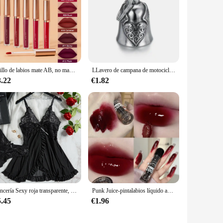
Brillo de labios mate AB, no manchado con taza, boca, rojo, dos juegos
LLavero de campana de motocicleta con alas de Ángel guardián de Cruz Roja para hombres, amuleto de exorcista de motorista, accesorio de joyería de la suerte, moda
3.22
€1.82
Lencería Sexy roja transparente, ropa interior para mujer, ropa de dormir transparente, camisón de encaje y bragas, conjuntos de Pijamas, camisón Sexy para mujer
Punk Juice-pintalabios líquido antiadherente, brillo de labios rojo, cristal de espejo negro, luz de agua, esmalte de labios transparente, resistente al agua, maquillaje de tinte de labios Nude
5.45
€1.96