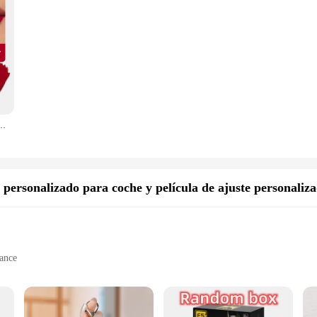
o, mate, tinte de contorno, lápiz labial duradero, taza antiadherente, lápiz labial, maquillaje de labios cosmético
 personalizado para coche y película de ajuste personaliz
mance
lm sets
stomization