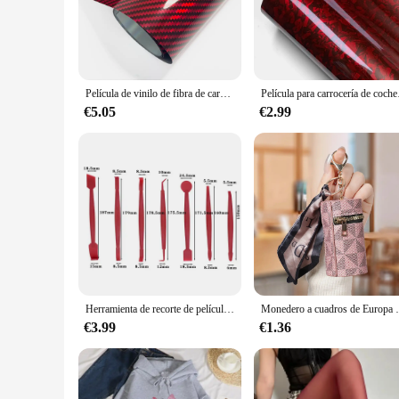
The red carbon fiber chassis film is not just about looks; it
properties. It's designed to protect your vehicle's chassis f
making your car stand out in any crowd.
**Tailored Fit for Your Vehicle**
Understanding the importance of a perfect fit, this red carbo
Película de vinilo de fibra de carbono roja láser de alto brillo, pegatinas para carrocería de motocicleta, cubiertas de película de coche arcoíris, accesorios, envoltura, pegatina de aluminio
Película para carrocería de c
family sedan, or a truck, you can find a custom-made solution
contours.
€5.05
€2.99
**Adaptable for Every Scenario**
The versatility of this red carbon fiber chassis film makes it
protection, this film is an excellent choice. It's not just for
chassis remains protected, maintaining its pristine condition
Herramienta de recorte de película de coche, 7 piezas, raspadores de vinilo de envoltura automática, película de calcomanía de fibra de carbono 3D, microescurridor, Kit de fieltro, herramientas de envoltura de vinilo rojo
Monedero a cuadros de Europa y Estados
€3.99
€1.36