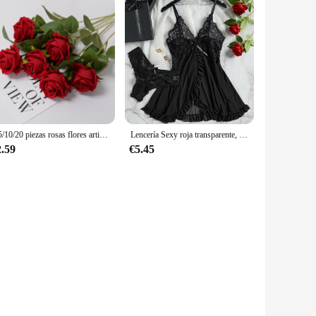
3/5/10/20 piezas rosas flores artificiales rama de flores rosas rojas artificiales rosas falsas realistas para decoración del hogar de la boda
Lencería Sexy roja transparente, ropa interior para mujer, ropa de dormir transparente, camisón de encaje y bragas, conjuntos de Pijamas, camisón Sexy para mujer
2.59
€5.45