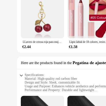
LLavero de cereza roja para mujer y hombre, colgante de frutas y cerezas de verano, accesorios de joyería, regalo
Lápiz labial de 18 colores, resistente al agua, Sexy, roj
€2.44
€1.58
Pegatina de ajuste
Here are the products found in the
Specifications:
Material: High-quality red carbon fiber
Design and Style: Sleek, customizable fit
Usage and Purpose: Enhances vehicle aesthetics and perfor
Performance and Property: Durable and lightweight
Parts and Accessories: Includes customizable pegatina and fi
Applicable Scenario: Ideal for car enthusiasts and vehicle cu
Features: