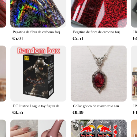
's a blend of style and substance. This product is crafted from premium-grade red
rom scratches, dents, and other damages while maintaining its pristine appearance
n fiber chassis film is available in a variety of sizes and shapes to accommodat
oche, película brillante de fibra de carbono forjado, envoltura de vinilo, pegatinas autoadhesivas rojas de liberación de aire, accesorios para coche
Pegatina de fibra de carbono forjado para coche, vinilo adhesivo para capó, 50cm x 300cm, alto brillo, negro, dorado, plateado, Rojo
Pegatina de fibra de carbono forjado para coche, vinilo adhesivo para capó, 50cm x 300cm, alto brillo, negro, dorado, plateado, Rojo
 to suit your vehicle's specific needs. The film's flexibility allows for easy ap
€5.01
€5.51
€
 suitable for a wide range of scenarios. Whether you're a car enthusiast looking 
 show; it's designed to withstand the rigors of everyday use and the challenges of 
 through all your adventures.
 Unidos, bolso compacto con colgante para auriculares, minillavero rojo, 2024
DC Justice League toy figura de acción de empalme, Batman, Arkham, caballero, Deathstroke, capucha roja, 11cm
Collar gótico de cuarzo rojo sangre para mujer, colgante de mariposa, accesorios de joyería de bruja en relieve de vampiro, gargantillas Vintage
€4.55
€0.49
€