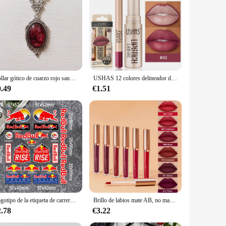
om the finest red carbon fiber, this product offers a sleek
 giving it a personalized touch that stands out. Whether you're
le's performance. The lightweight yet durable material does
 included in the package allow you to tailor the look of your
Collar gótico de cuarzo rojo sangre para mujer, colgante de mariposa, accesorios de joyería de bruja en relieve de vampiro, gargantillas Vintage
USHAS 12 colores delineador de labios + juego de lápiz labial fácil de colorear lápiz labial mate lápiz labial rojo nude de larga duración
0.49
€1.51
lients, this red carbon fiber Pegatina de Ajuste
 to their customers. The sets are designed to be easy to
ke it a go-to choice for anyone looking to add a personal
Logotipo de la etiqueta de carreras de la etiqueta Red Bull
Brillo de labios mate AB, no manchado con taza, boca, rojo, dos juegos
2.78
€3.22