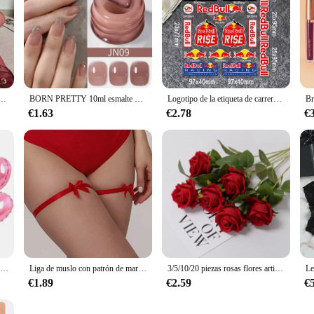
 para mujer, mallas sexys de talla grande, color rojo, Primavera, otoño e invierno, Y2k, 2024
BORN PRETTY 10ml esmalte de uñas de gelatina roja sangre esmalte de uñas de Halloween esmalte de uñas de gel transparente translúcido para manicura de invierno
Logotipo de la etiqueta de carreras de la etiqueta Red Bull
€1.63
€2.78
€
Globos inflables de helio con forma de corazón rojo, adornos de fiesta de cumpleaños DIY para regalos de fiesta de boda, Día de San Valentín, 60-5 uds.
Liga de muslo con patrón de mariposa para mujeres adultas, lencería elegante, accesorio de medias, juego de rol, decoración de piernas, lazo rojo
3/5/10/20 piezas rosas flores artificiales rama de flores rosas rojas artificiales rosas falsas realistas para decoración del hogar de la boda
€1.89
€2.59
€