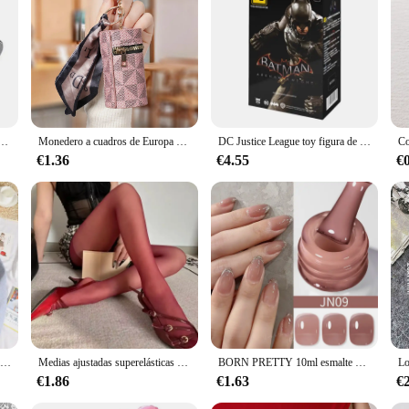
che is not just an accessory; it's a statement of style and performance. Made fr
ature of the pegatina ensures that it fits perfectly with your vehicle's design,
 touch of elegance to your daily commuter, this product is the perfect choice.
Coche is more than just a decorative piece; it's designed to enhance your vehic
n't affect your vehicle's handling or fuel efficiency. The customizable film sets
ition to any car enthusiast's collection.
rbono 3D para coche, 30cm x 127cm, pegatinas para coche, calcomanía para motocicleta, accesorios de estilo para automóviles
Monedero a cuadros de Europa y Estados Unidos, bolso compacto con colgante para auriculares, minillavero rojo, 2024
DC Justice League toy figura de acción de empalme, Batman, Arkham, caballero, Deathstroke, capucha roja, 11cm
€1.36
€4.55
€
ehicle or a vendor looking to offer high-quality customization options to your c
esale availability, it's perfect for those looking to offer customization services
 can achieve a flawless fit. The product's durability and customizable nature ma
Sudadera con capucha con estampado de cerezas rojas para mujer, Sudadera con capucha de lana cálida, moda informal con capucha, ropa holgada de cuello redondo para mujer, otoño
Medias ajustadas superelásticas para mujer, mallas sexys de talla grande, color rojo, Primavera, otoño e invierno, Y2k, 2024
BORN PRETTY 10ml esmalte de uñas de gelatina roja sangre esmalte de uñas de Halloween esmalte de uñas de gel transparente translúcido para manicura de invierno
€1.86
€1.63
€