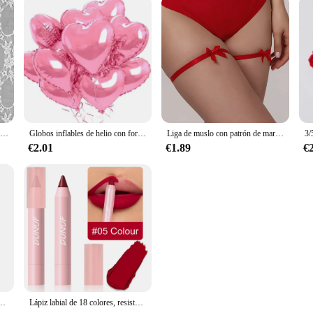
Collar de corazón rojo Y2k para mujer, collares con colgantes de corazones grandes Vintage a la moda, cadena de cuerda, regalo para niñas, accesorios de joyería gótica
Globos inflables de helio con forma de corazón rojo, adornos de fiesta de cumpleaños DIY para regalos de fiesta de boda, Día de San Valentín, 60-5 uds.
Liga de muslo con patrón de mariposa para mujeres adultas, lencería elegante, accesorio de medias, juego de rol, decoración de piernas, lazo rojo
€2.01
€1.89
€
ombre, colgante de frutas y cerezas de verano, accesorios de joyería, regalo
Lápiz labial de 18 colores, resistente al agua, Sexy, rojo, mate, tinte de contorno, lápiz labial duradero, taza antiadherente, lápiz labial, maquillaje de labios cosmético