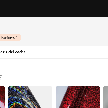
s Business
hasis del coche
ty
rs
rious car models
superior protection