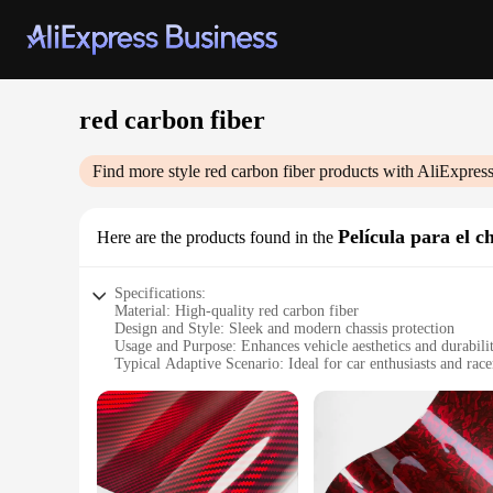
red carbon fiber
Find more style
red carbon fiber
products with AliExpres
Película para el c
Here are the products found in the
Specifications:
Material: High-quality red carbon fiber
Design and Style: Sleek and modern chassis protection
Usage and Purpose: Enhances vehicle aesthetics and durabili
Typical Adaptive Scenario: Ideal for car enthusiasts and race
Shape or Size or Weight or Quantity: Customizable to fit va
Performance and Property: Lightweight yet robust, offering 
Features:
|Wholesale|Vendors|
**Enhanced Aesthetics and Durability**