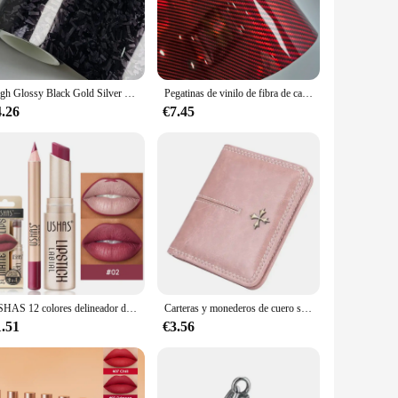
 carbon fiber, renowned for its lightweight yet robust
. The film's sleek and modern design is sure to turn heads,
e different car models. Whether you own a sports car, a
High Glossy Black Gold Silver Red Forged Carbon Fiber Car Wrap Vinyl for Motorcycle Stickers for the Car Body Films Adhesive
Pegatinas de vinilo de fibra de carbono de arco iris láser de alto brillo para motocicleta, pegatinas para carrocería, cubiertas de película para coche, accesorios de envoltura, papel de aluminio Stic
plication, ensuring a seamless fit that complements your car's
4.26
€7.45
to personalize your vehicle or a racer seeking additional
the racetrack. The film's durability ensures that your car's
USHAS 12 colores delineador de labios + juego de lápiz labial fácil de colorear lápiz labial mate lápiz labial rojo nude de larga duración
Carteras y monederos de cuero sintético para mujer, monedero pequeño con broche, monedero azul y rojo
1.51
€3.56