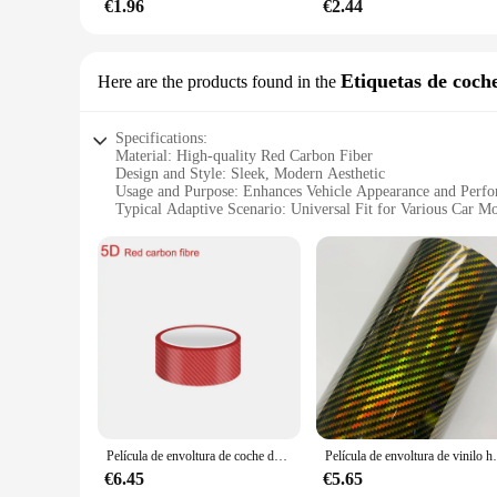
€1.96
€2.44
Etiquetas de coch
Here are the products found in the
Specifications:
Material: High-quality Red Carbon Fiber
Design and Style: Sleek, Modern Aesthetic
Usage and Purpose: Enhances Vehicle Appearance and Perf
Typical Adaptive Scenario: Universal Fit for Various Car M
Shape or Size or Weight or Quantity: Available in Sets for
Performance and Property: Lightweight and Durable, with 
Features:
**Elevate Your Vehicle's Aesthetics**
Transform your car's interior with the stunning visual appeal
design complements any car's interior, making it a must-have 
also withstand the rigors of daily use.
**Enhanced Performance and Customization**
Beyond aesthetics, these red carbon fiber Etiquetas de coche
acceleration. Additionally, the sets are designed to provide 
add a subtle touch or a bold statement, these Etiquetas de coc
Película de envoltura de coche de fibra de carbono roja 5D, película de envoltura automotriz de vinilo, película de protección de alféizar de coche, protectores de borde de puerta, Protector de alféizar
Película de envoltura de vinilo holográfica de fibra de 
**Versatile and Convenient**
€6.45
€5.65
The universal fit of these Etiquetas de coche makes them a ve