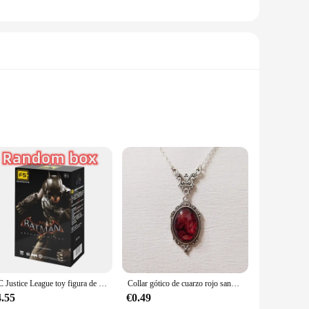
statement of style and sophistication. The sleek, modern
l ensures that the Etiquetas de coche not only look great but
which can lead to improved fuel efficiency and quicker
every aspect of your car's interior. Whether you're looking to
DC Justice League toy figura de acción de empalme, Batman, Arkham, caballero, Deathstroke, capucha roja, 11cm
Collar gótico de cuarzo rojo sangre para mujer, colgante de mariposa, accesorios de joyería de bruja en relieve de vampiro, gargantillas Vintage
4.55
€0.49
ver or enhance your sports car, these sets are tailored to fit