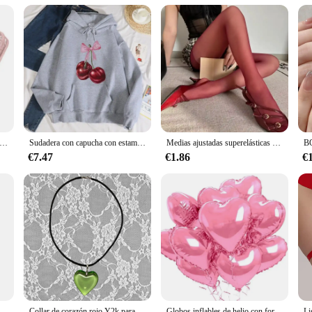
you can enjoy the benefits of a red carbon fiber upgrade without the need for p
rade but also an affordable one.
 y monederos de cuero sintético para mujer, monedero pequeño con broche, monedero azul y rojo
Sudadera con capucha con estampado de cerezas rojas para mujer, Sudadera con capucha de lana cálida, moda informal con capucha, ropa holgada de cuello redondo para mujer, otoño
Medias ajustadas superelásticas para mujer, mallas sexys de talla grande, color rojo, Primavera, otoño e invierno, Y2k, 2024
€7.47
€1.86
€
LLavero de campana de motocicleta con alas de Ángel guardián de Cruz Roja para hombres, amuleto de exorcista de motorista, accesorio de joyería de la suerte, moda
Collar de corazón rojo Y2k para mujer, collares con colgantes de corazones grandes Vintage a la moda, cadena de cuerda, regalo para niñas, accesorios de joyería gótica
Globos inflables de helio con forma de corazón rojo, adornos de fiesta de cumpleaños DIY para regalos de fiesta de boda, Día de San Valentín, 60-5 uds.