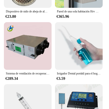
slag remover.
Dispositivo de nido de abeja de almacenamiento de calor de cerámica, 114x60mm, apertura de 5mm, espesor de pared de 0,7mm, intercambiador de cerámica para recuperador de pared
Pared de una sola habitación Hrv Ductless Erv Sistema de ventilación de recuperación de calor Recuperador de calor de aire para el hogar
€23.80
€365.96
Sistema de ventilación de recuperación de calor con unidad central erv, recuperador de aire fresco
Irrigador Dental portátil para el hogar, limpiador de alta presión con agua, hilo Dental Manual para mantener los dientes hermosos libres de suciedad
€289.34
€3.59