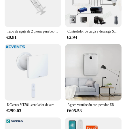
Tubo de aguja de 2 piezas para bebé, aspirador Nasal, jeringa, limpiador de nariz para niños, arandela Nasal, irrigador Nasal reutilizable, lavado
Controlador de carga y descarga Solar 10/20/30/40A pantalla LCD regulador de cargador de Panel de células solares automático USB Dual
€0.81
€2.94
KCvents VT501-ventilador de aire fresco con filtro Hepa de cerámica, dispositivo de recuperación de calor para habitación, con WiFi
Agcen ventilación recuperador ERV montado en la pared con filtro hepa purificador de aire pared de ventilación de recuperación de calor
€299.03
€605.53