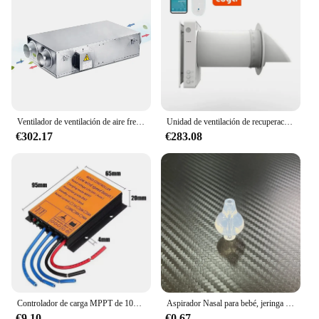
Ventilador de ventilación de aire fresco residencial, colector de polvo, filtro de aire, eliminador ERV
Unidad de ventilación de recuperación de calor Erv Energy, miniventilador recuperador decentralizado montado en la pared para almacén, habitación y dormitorio
€302.17
€283.08
Controlador de carga MPPT de 1000-5000W, 12V/24V, AUTO, 48V, 10A-40A, generador de turbina eólica, regulador rectificador a prueba de agua, precio de fábrica
Aspirador Nasal para bebé, jeringa limpiadora de nariz para bebé, irrigador para lavado de nariz, rinitis, 10ML/20ML
€9.10
€0.67