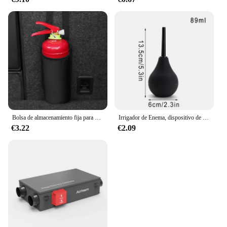
Bolsa de almacenamiento fija para extintor de incendios de coche, bolsa colgante para asiento trasero de coche, maletero con bolsa de almacenamiento, organizador para el hogar
Irrigador de Enema, dispositivo de limpieza de higiene femenina, accesorios de bidé, 89/160/224ml, jeringa vaginal, Colon, Bombilla de ducha Anal
€3.22
€2.09