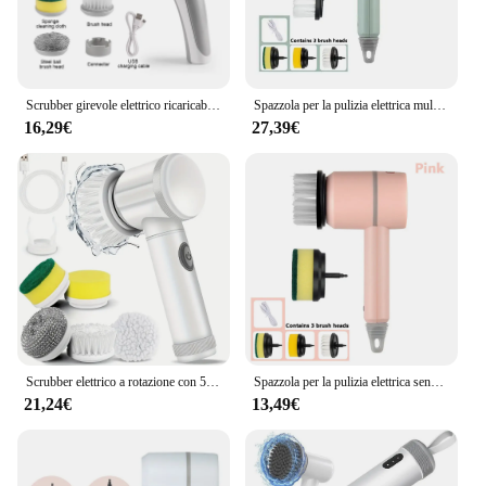
Scrubber girevole elettrico ricaricabile USB multifunzionale, spazzola per la pulizia 3 in 1, strumenti per la pulizia degli elettrodomestici
Spazzola per la pulizia elettrica multifunzione per la casa USB ricaricabile elettrica rotante Scrubber elettrodomestici Gadget per la pulizia
16,29€
27,39€
Scrubber elettrico a rotazione con 5 spazzole sostituibili spazzola elettrica per la pulizia elettrica Scrubber per doccia ricaricabile portatile
Spazzola per la pulizia elettrica senza fili spazzola per lavastoviglie da cucina automatica ricaricabile USB spazzola per la pulizia professionale delle piastrelle della vasca da bagno
21,24€
13,49€