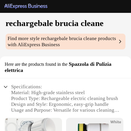
rechargebale brucia cleane
Find more style
rechargebale brucia cleane
products
with AliExpress Business
Spazzola di Pulizia
Here are the products found in the
elettrica
Specifications:
Material: High-grade stainless steel
Product Type: Rechargeable electric cleaning brush
Design and Style: Ergonomic, easy-grip handle
Usage and Purpose: Versatile for various cleaning
tasks
Performance and Property: Powerful motor with
adjustable speed settings