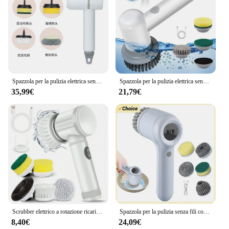
Spazzola per la pulizia elettrica senza fili spazzola per piatti automatica portatile spazzole per piastrelle per vasca da bagno da cucina professionale ricaricabili USB
Spazzola per la pulizia elettrica senza fili spazzola per la pulizia ricaricabile portatile multifunzionale per lavello da cucina bagno
35,99€
21,79€
Scrubber elettrico a rotazione ricaricabile con 5 testine per spazzole spazzola rotante elettrica per la casa spazzola per la pulizia professionale delle piastrelle della vasca da bagno
Spazzola per la pulizia senza fili con 5 testine sostituibili scarpe per piatti bagno doccia vasca da bagno spazzola per il lavaggio USB ricaricabile
8,40€
24,09€