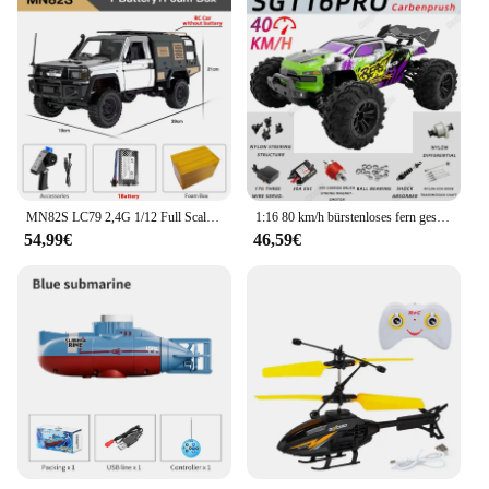
MN82S LC79 2,4G 1/12 Full Scale RC Pickup Short Truck 4WD Fernbedienung Klettern Off-road Auto Spielzeug für Jungen mädchen Weihnachten Geschenk
1:16 80 km/h bürstenloses fern gesteuertes Auto sg116pro/max Allradantrieb profession elles Rennen Offroad Drift Auto Fernbedienung Spielzeug
54,99€
46,59€