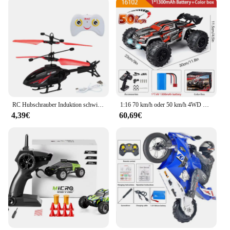
RC Hubschrauber Induktion schwimmende Fahrzeug Flugzeug mit Lichtern Geste Fernbedienung Flugzeug Kinderspiel zeug für Kinder Weihnachts geschenke
1:16 70 km/h oder 50 km/h 4WD RC Auto mit LED-Fernbedienung Autos Hochgeschwindigkeits-Drift Monster 4x4 LKW für Kinder vs Wltoys 144001 Spielzeug
4,39€
60,69€