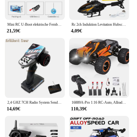
gift, these rc hubschrauber air wolf helicopters are
sure to delight.
Mini RC U-Boot elektrische Fernbedienung Boot wasserdicht Tauch spielzeug Simulations modell für Kinder Jungen Mädchen Kindertag Geschenk
Rc 2ch Induktion Levitation Hubschrauber Sensor Geste Fernbedienung schwimmende Flugzeuge mit Lichtern Kinderspiel zeug Jungen Outdoor-Spiel
21,59€
4,09€
2,4 GHZ 7CH Radio System Sender Empfänger mit Fernbedienung Led Licht Winde Kanäle Upgrade Teile Für RC Auto Boot tank
16889A-Pro 1:16 RC-Auto, Allradantrieb, RC-Auto, 45 km/h, hohe Geschwindigkeit, 2840 bürstenloses Kraftfahrzeug, Geländewagen mit LED-Licht, 2 Batterien
14,69€
110,39€