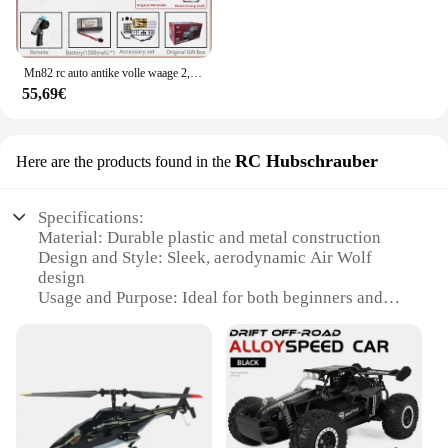
Mn82 rc auto antike volle waage 2,4g 4wd motor fernbedienung offroad pickup modell auto für jungen erwachsene geschenke
55,69€
RC Hubschrauber
Here are the products found in the
Specifications:
Material: Durable plastic and metal construction
Design and Style: Sleek, aerodynamic Air Wolf
design
Usage and Purpose: Ideal for both beginners and
experienced hobbyists
Performance and Property: Powerful motor for
dynamic flight
Parts and Accessories: Comes with a complete set of
spare parts
Applicable People: Suitable for ages 14 and up