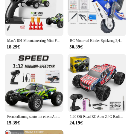
Max’s 801 Mountaineering Mini-Fernbedienungsfahrzeug, Geländewagen, Driftfahrzeug, 1:32, Spielzeugauto für Jungen für Kinder
RC Motorrad Kinder Spielzeug 2,4g Fernbedienung Motorrad Hoch geschwindigkeit rennen Drift Stunt Auto Spielzeug für Jungen Kinder Spielzeug Kinder Geschenke
18,29€
50,39€
Fernbedienung sauto mit einem Anteil von 1:32, fern gesteuertes Auto mit maximal 20 km/h, 2,4 GHz Hochgeschwindigkeits-Elektro spielzeug auto für den Außenbereich
1:20 Off Road RC Auto 2,4G Radio Fernbedienung Autos RTR High Speed Klettern Drift Fernbedienung Monster Truck Spielzeug für Kinder
15,39€
24,19€