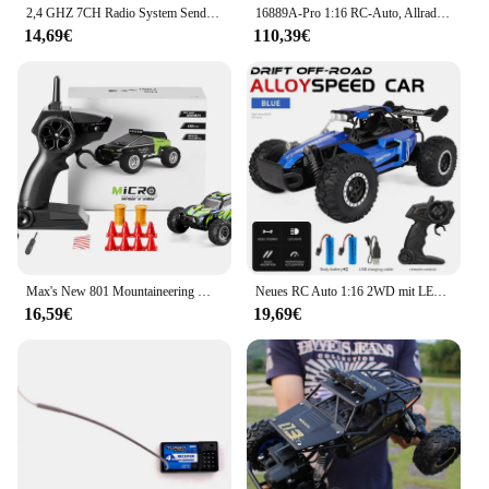
2,4 GHZ 7CH Radio System Sender Empfänger mit Fernbedienung Led Licht Winde Kanäle Upgrade Teile Für RC Auto Boot tank
16889A-Pro 1:16 RC-Auto, Allradantrieb, RC-Auto, 45 km/h, hohe Geschwindigkeit, 2840 bürstenloses Kraftfahrzeug, Geländewagen mit LED-Licht, 2 Batterien
14,69€
110,39€
Max's New 801 Mountaineering Mini-Fernbedienungsfahrzeug, Geländewagen, Driftfahrzeug, 1:32, Spielzeugauto für Jungen für Kinder
Neues RC Auto 1:16 2WD mit LED-Licht 2,4g 20 km/h Hochgeschwindigkeits-Offroad-Klettern Fernbedienung Auto Spielzeug Geschenke für Jungen Mädchen Kinder
16,59€
19,69€