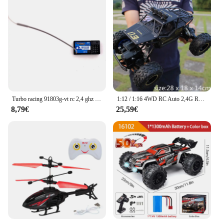
Turbo racing 91803g-vt rc 2,4 ghz 4ch funksender fernbedienung mit 4ch empfänger für rc auto boot pk FS-GT3B
1:12 / 1:16 4WD RC Auto 2,4G Radio Control Auto Buggy Off-Road Fernbedienung Autos Lkw Jungen spielzeug für Kinder
8,79€
25,59€