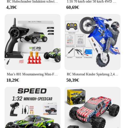
RC Hubschrauber Induktion schwimmende Fahrzeug Flugzeug mit Lichtern Geste Fernbedienung Flugzeug Kinderspiel zeug für Kinder Weihnachts geschenke
1:16 70 km/h oder 50 km/h 4WD RC Auto mit LED-Fernbedienung Autos Hochgeschwindigkeits-Drift Monster 4x4 LKW für Kinder vs Wltoys 144001 Spielzeug
4,39€
60,69€
Max’s 801 Mountaineering Mini-Fernbedienungsfahrzeug, Geländewagen, Driftfahrzeug, 1:32, Spielzeugauto für Jungen für Kinder
RC Motorrad Kinder Spielzeug 2,4g Fernbedienung Motorrad Hoch geschwindigkeit rennen Drift Stunt Auto Spielzeug für Jungen Kinder Spielzeug Kinder Geschenke
18,29€
50,39€