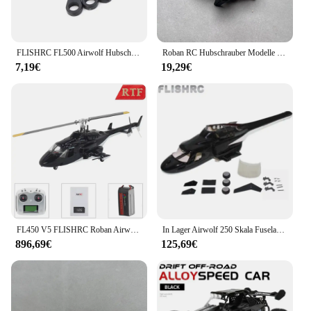
FLISHRC FL500 Airwolf Hubschrauber Zubehör Simulation RC Hubschrauber Teile
Roban RC Hubschrauber Modelle Teile RTF 470 Größe Airwolf Zubehör Frontscheibe/Baldachin
7,19€
19,29€
FL450 V5 FLISHRC Roban Airwolf 450-Größe Hubschrauber Maßstab 6CH RC Hubschrauber GPS mit Flugsteuerung RTF FLISHRC Hubschrauber
In Lager Airwolf 250 Skala Fuselages Simulation Hubschrauber für T-REX 250 OMPHOBBY M2
896,69€
125,69€