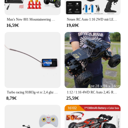
Max's New 801 Mountaineering Mini-Fernbedienungsfahrzeug, Geländewagen, Driftfahrzeug, 1:32, Spielzeugauto für Jungen für Kinder
Neues RC Auto 1:16 2WD mit LED-Licht 2,4g 20 km/h Hochgeschwindigkeits-Offroad-Klettern Fernbedienung Auto Spielzeug Geschenke für Jungen Mädchen Kinder
16,59€
19,69€
Turbo racing 91803g-vt rc 2,4 ghz 4ch funksender fernbedienung mit 4ch empfänger für rc auto boot pk FS-GT3B
1:12 / 1:16 4WD RC Auto 2,4G Radio Control Auto Buggy Off-Road Fernbedienung Autos Lkw Jungen spielzeug für Kinder
8,79€
25,59€