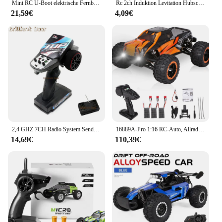
Mini RC U-Boot elektrische Fernbedienung Boot wasserdicht Tauch spielzeug Simulations modell für Kinder Jungen Mädchen Kindertag Geschenk
Rc 2ch Induktion Levitation Hubschrauber Sensor Geste Fernbedienung schwimmende Flugzeuge mit Lichtern Kinderspiel zeug Jungen Outdoor-Spiel
21,59€
4,09€
2,4 GHZ 7CH Radio System Sender Empfänger mit Fernbedienung Led Licht Winde Kanäle Upgrade Teile Für RC Auto Boot tank
16889A-Pro 1:16 RC-Auto, Allradantrieb, RC-Auto, 45 km/h, hohe Geschwindigkeit, 2840 bürstenloses Kraftfahrzeug, Geländewagen mit LED-Licht, 2 Batterien
14,69€
110,39€