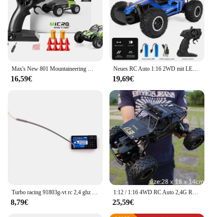
Max's New 801 Mountaineering Mini-Fernbedienungsfahrzeug, Geländewagen, Driftfahrzeug, 1:32, Spielzeugauto für Jungen für Kinder
Neues RC Auto 1:16 2WD mit LED-Licht 2,4g 20 km/h Hochgeschwindigkeits-Offroad-Klettern Fernbedienung Auto Spielzeug Geschenke für Jungen Mädchen Kinder
16,59€
19,69€
Turbo racing 91803g-vt rc 2,4 ghz 4ch funksender fernbedienung mit 4ch empfänger für rc auto boot pk FS-GT3B
1:12 / 1:16 4WD RC Auto 2,4G Radio Control Auto Buggy Off-Road Fernbedienung Autos Lkw Jungen spielzeug für Kinder
8,79€
25,59€