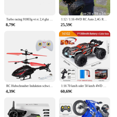
Turbo racing 91803g-vt rc 2,4 ghz 4ch funksender fernbedienung mit 4ch empfänger für rc auto boot pk FS-GT3B
1:12 / 1:16 4WD RC Auto 2,4G Radio Control Auto Buggy Off-Road Fernbedienung Autos Lkw Jungen spielzeug für Kinder
8,79€
25,59€
RC Hubschrauber Induktion schwimmende Fahrzeug Flugzeug mit Lichtern Geste Fernbedienung Flugzeug Kinderspiel zeug für Kinder Weihnachts geschenke
1:16 70 km/h oder 50 km/h 4WD RC Auto mit LED-Fernbedienung Autos Hochgeschwindigkeits-Drift Monster 4x4 LKW für Kinder vs Wltoys 144001 Spielzeug
4,39€
60,69€