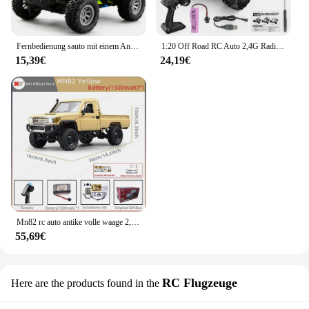
Fernbedienung sauto mit einem Anteil von 1:32, fern gesteuertes Auto mit maximal 20 km/h, 2,4 GHz Hochgeschwindigkeits-Elektro spielzeug auto für den Außenbereich
1:20 Off Road RC Auto 2,4G Radio Fernbedienung Autos RTR High Speed Klettern Drift Fernbedienung Monster Truck Spielzeug für Kinder
15,39€
24,19€
Mn82 rc auto antike volle waage 2,4g 4wd motor fernbedienung offroad pickup modell auto für jungen erwachsene geschenke
55,69€
RC Flugzeuge
Here are the products found in the