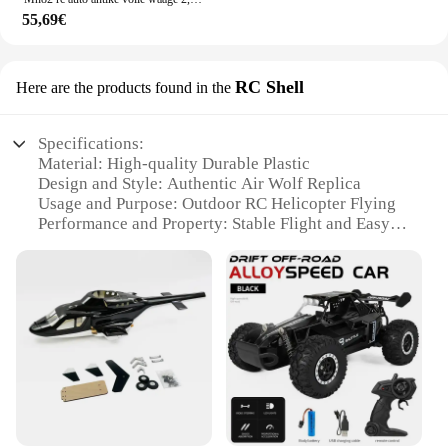
55,69€
RC Shell
Here are the products found in the
Specifications:
Material: High-quality Durable Plastic
Design and Style: Authentic Air Wolf Replica
Usage and Purpose: Outdoor RC Helicopter Flying
Performance and Property: Stable Flight and Easy
Control
Parts and Accessories: Includes Full Set of RC
Hubschrauber Air Wolf Components
Applicable People: Suitable for Ages 14 and Up
Features:
**Authentic Design and Stability**
The rc hubschrauber air wolf is not just a toy; it's a
replica of the iconic Air Wolf helicopter from the
1980s television series. The design captures the
essence of the original, making it a must-have for