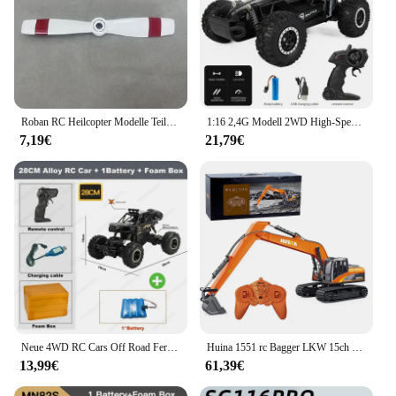
Roban RC Heilcopter Modelle Teile RTF 470 Größe Airwolf Zubehör Frontscheibe/Baldachin
1:16 2,4G Modell 2WD High-Speed Off-road RC Auto Mit LED Licht Fernbedienung Klettern Fahrzeug Outdoor Lkw auto Geschenke Kinder Spielzeug
7,19€
21,79€
Neue 4WD RC Cars Off Road Ferngesteuerte Autos Radio Buggy Truck Racing Drift mit LED-Leuchten RTR Fahrzeug für Kinderspielzeuggeschenke
Huina 1551 rc Bagger LKW 15ch 1/14 Legierung profession elle Fernbedienung Engineering Bau fahrzeug Kinderspiel zeug Jungen Geschenk
13,99€
61,39€