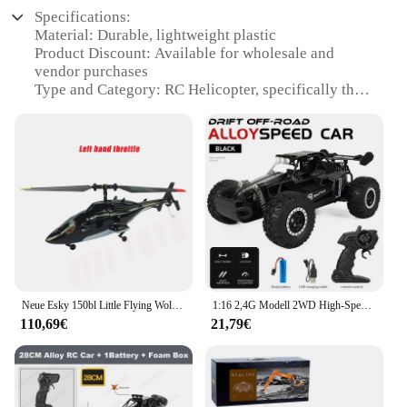
Specifications:
Material: Durable, lightweight plastic
Product Discount: Available for wholesale and
vendor purchases
Type and Category: RC Helicopter, specifically the
Air Wolf model
Design and Style: Sleek, aerodynamic design with a
realistic Air Wolf livery
Usage and Purpose: Suitable for both indoor and
outdoor flying, ideal for enthusiasts and beginners
Performance and Property: Equipped with advanced
gyroscopic stabilization for smooth flight control
Parts and Accessories: Comes with a complete set of
parts and accessories for immediate use
Features:
Neue Esky 150bl Little Flying Wolf V3 Mini Fernbedienung Simulation Maschine Hubschrauber Kampf Unbemannte Luftfahrzeug Spielzeug Geschenk
1:16 2,4G Modell 2WD High-Speed Off-road RC Auto Mit LED Licht Fernbedienung Klettern Fahrzeug Outdoor Lkw auto Geschenke Kinder Spielzeug
|Vendors|
110,69€
21,79€
**Exhilarating Flight Experience**
The rc hubschrauber air wolf is a high-performance
RC helicopter that captures the essence of the iconic
Air Wolf from the hit TV series. Designed for both