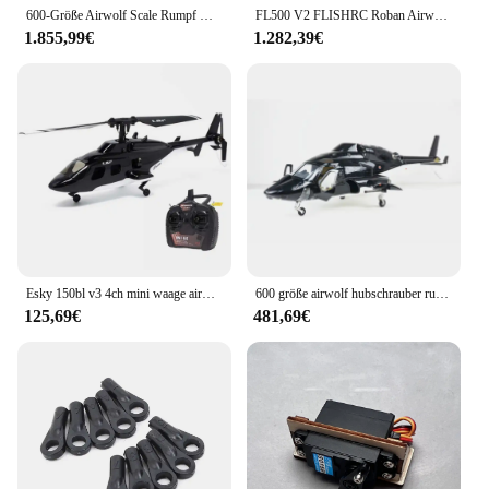
600-Größe Airwolf Scale Rumpf Glasfaser RC Hubschraubergehäuse mit Mechaniker
FL500 V2 FLISHRC Roban Airwolf 500-Größe Hubschrauber Maßstab 6CH RC Hubschrauber GPS mit Flugsteuerung RTF BNF Hobby, Outdoor-Spaß
1.855,99€
1.282,39€
Esky 150bl v3 4ch mini waage airwolf höhe halten 6 dof fxz flug controller flyb arless rc hubschrauber rtf
600 größe airwolf hubschrauber rumpf glasfaser körper copter abdeckung
125,69€
481,69€