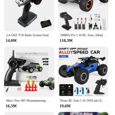
2,4 GHZ 7CH Radio System Sender Empfänger mit Fernbedienung Led Licht Winde Kanäle Upgrade Teile Für RC Auto Boot tank
16889A-Pro 1:16 RC-Auto, Allradantrieb, RC-Auto, 45 km/h, hohe Geschwindigkeit, 2840 bürstenloses Kraftfahrzeug, Geländewagen mit LED-Licht, 2 Batterien
14,69€
110,39€
Max's New 801 Mountaineering Mini-Fernbedienungsfahrzeug, Geländewagen, Driftfahrzeug, 1:32, Spielzeugauto für Jungen für Kinder
Neues RC Auto 1:16 2WD mit LED-Licht 2,4g 20 km/h Hochgeschwindigkeits-Offroad-Klettern Fernbedienung Auto Spielzeug Geschenke für Jungen Mädchen Kinder
16,59€
19,69€