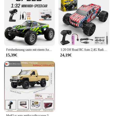
Fernbedienung sauto mit einem Anteil von 1:32, fern gesteuertes Auto mit maximal 20 km/h, 2,4 GHz Hochgeschwindigkeits-Elektro spielzeug auto für den Außenbereich
1:20 Off Road RC Auto 2,4G Radio Fernbedienung Autos RTR High Speed Klettern Drift Fernbedienung Monster Truck Spielzeug für Kinder
15,39€
24,19€
Mn82 rc auto antike volle waage 2,4g 4wd motor fernbedienung offroad pickup modell auto für jungen erwachsene geschenke