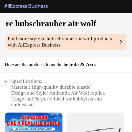
rc hubschrauber air wolf
Find more style
rc hubschrauber air wolf
products
with AliExpress Business
teile & Accs
Here are the products found in the
Specifications:
Material: High-quality durable plastic
Design and Style: Authentic Air Wolf replica
Usage and Purpose: Ideal for hobbyists and
enthusiasts
Performance and Property: Equipped with advanced
aerodynamics
Parts and Accessories: Comprehensive set of
replacement parts