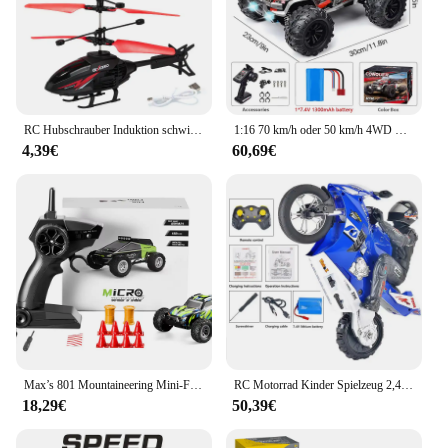
RC Hubschrauber Induktion schwimmende Fahrzeug Flugzeug mit Lichtern Geste Fernbedienung Flugzeug Kinderspiel zeug für Kinder Weihnachts geschenke
1:16 70 km/h oder 50 km/h 4WD RC Auto mit LED-Fernbedienung Autos Hochgeschwindigkeits-Drift Monster 4x4 LKW für Kinder vs Wltoys 144001 Spielzeug
4,39€
60,69€
Max’s 801 Mountaineering Mini-Fernbedienungsfahrzeug, Geländewagen, Driftfahrzeug, 1:32, Spielzeugauto für Jungen für Kinder
RC Motorrad Kinder Spielzeug 2,4g Fernbedienung Motorrad Hoch geschwindigkeit rennen Drift Stunt Auto Spielzeug für Jungen Kinder Spielzeug Kinder Geschenke
18,29€
50,39€