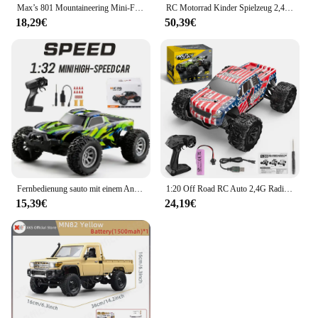
Max’s 801 Mountaineering Mini-Fernbedienungsfahrzeug, Geländewagen, Driftfahrzeug, 1:32, Spielzeugauto für Jungen für Kinder
RC Motorrad Kinder Spielzeug 2,4g Fernbedienung Motorrad Hoch geschwindigkeit rennen Drift Stunt Auto Spielzeug für Jungen Kinder Spielzeug Kinder Geschenke
18,29€
50,39€
Fernbedienung sauto mit einem Anteil von 1:32, fern gesteuertes Auto mit maximal 20 km/h, 2,4 GHz Hochgeschwindigkeits-Elektro spielzeug auto für den Außenbereich
1:20 Off Road RC Auto 2,4G Radio Fernbedienung Autos RTR High Speed Klettern Drift Fernbedienung Monster Truck Spielzeug für Kinder
15,39€
24,19€