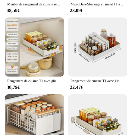
Meuble de rangement de cuisine réglable à 2 niveaux, outil de rangement sous évier T1, bocal à épices coulissant T1
MicroData-Stockage en métal T1 à 2 niveaux sous évier, avec MELD market
48,59€
23,09€
Rangement de cuisine T1 avec glissière R64.rib-out, type MELType, boîte à épices, armoires, 1 pièce
Rangement de cuisine T1 avec glissière R64.rid-out, MELType Escalier de rangement Boîte à épices, Armoires T1
30,79€
22,47€