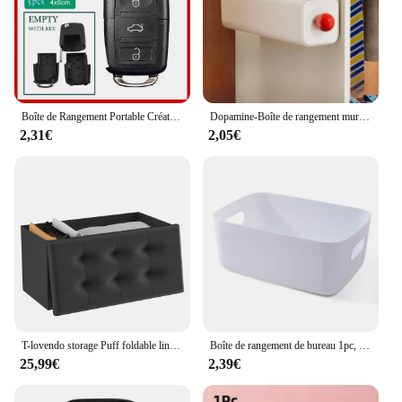
Boîte de Rangement Portable Créative, Fausse Clé de Voiture, Cachée, Secrète, Conteneur à Compartiment de Sécurité, Camping de Voyage en Plein Air, Rangement Mezzanine
Dopamine-Boîte de rangement murale pour sous-vêtements, armoire pour caleçons, chaussettes, dortoir, sans trace
2,31€
2,05€
T-lovendo storage Puff foldable linen appearance 38x76x38cm
Boîte de rangement de bureau 1pc, organisateur de cosmétiques, articles divers, panier de rangement en plastique, conteneur de bonbons, fournitures de rangement de cuisine à domicile
25,99€
2,39€