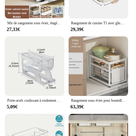
Mir de rangement sous évier, étagère de support T1, poignée de bol, assiette
Rangement de cuisine T1 avec glissière R64.rid-out Cuisine MELType Escalier de rangement Boîte à épices, Armoires T1
27,33€
29,39€
Porte-œufs coulissant à roulement automatique pour réfrigérateur, porte-œufs, boîte fraîche, rangement de porte latérale, 1PC
Rangement sous évier pour bouteilles d'épices, étagère marketT1, armoires de nettoyage, organisation de la cuisine à domicile
5,09€
63,39€