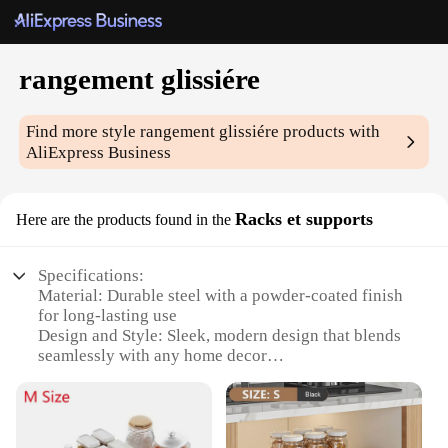
rangement glissiére
Find more style
rangement glissiére
products with
AliExpress Business
Racks et supports
Here are the products found in the
Specifications:
Material: Durable steel with a powder-coated finish
for long-lasting use
Design and Style: Sleek, modern design that blends
seamlessly with any home decor
Usage and Purpose: Ideal for organizing and
decluttering small spaces
Typical Adaptive Scenario: Perfect for bedrooms,
offices, or any room where storage is needed