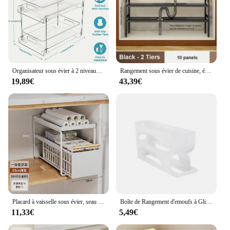
Organisateur sous évier à 2 niveaux, panier coulissant pour armoire, tiroir, support de rangement sous évier, organisateur de cuisine en acrylique pour salle de bain
Rangement sous évier de cuisine, étagère rétractable, organisateur polyvalent, armoire T1, nouveau
19,89€
43,39€
Placard à vaisselle sous évier, seau de cuisine à 2 couches, rangement de grande capacité, solution de stockage pour la cuisine, style MELStyle T1
Boîte de Rangement d'emoufs à Glissière pour Cuisine, Quatre Couches, existent, MELStyle T1, Porte Latérale du Réfrigérateur T1
11,33€
5,49€