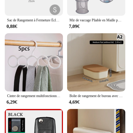
Sac de Rangement à Fermeture Éclair en Maille, Boîte de Rangement Transparente pour Jouets, décennie s de Construction, Puzzle, Sous-Paquet pour Enfants
Mir de vaccage Pliable en Maille pour Salle de Bain, Économiseur d'Espace pour Garde-Robe de Maison
0,88€
7,09€
Cintre de rangement multifonctionnel à cinq anneaux pour la maison et le dortoir, vêtements, écharpes, gain de place, évalué dans le Cisco, 1 pièce, 3 pièces, 5 pièces
Boîte de rangement de bureau avec couvercle, panier de rangement en plastique MELPlastic, conteneur pour cosmétiques et petites choses, armoire à vêtements
6,29€
4,69€