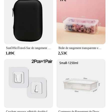
SunOfficiTravel-Sac de rangement pour écouteurs, étui de chargement pour écouteurs GT, sac à fermeture éclair, câble de voyage portable, évaluation électronique, stockage
Boîte de rangement transparente empilable pour accessoires de cheveux, couvercle à pression, anti-poussière, étanche, évaluation en plastique pour bijoux, 1PC
1,89€
2,53€
Crochets muraux adhésifs double face, mousqueton invisible sans lueur, support de rangement mural, kit de crochets pour cuisine et chambre, 40 pièces, 2 pièces
Conteneur de Rangement de Documents en Plastique Transparent, Boîte de Fichiers de Grande Capacité, Anti-Poussière, Accessoires Scolaires et de Bureau, A4/A5, 1 Pièce