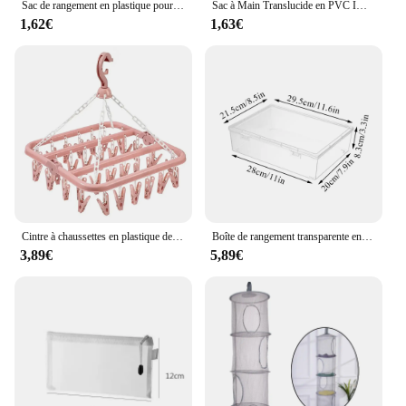
Sac de rangement en plastique pour aliments secs, sac d'emballage scellé, étanche à l'humidité, distributeur de riz, sac scellé pour céréales, sac de rangement de cuisine
Sac à Main Translucide en PVC Imperméable, Trousse de Toilette, Toilette, Toilette, Toilette de Voyage
1,62€
1,63€
Cintre à chaussettes en plastique de grande capacité, rangement domestique, sous-vêtements durables, séchage des vêtements T1, vêtements T1, 32 clips
Boîte de rangement transparente en acrylique pour papier de bureau, étui porte-cartes, fichier A4, document, examen, évaluation, ménage, poussière, vert
3,89€
5,89€