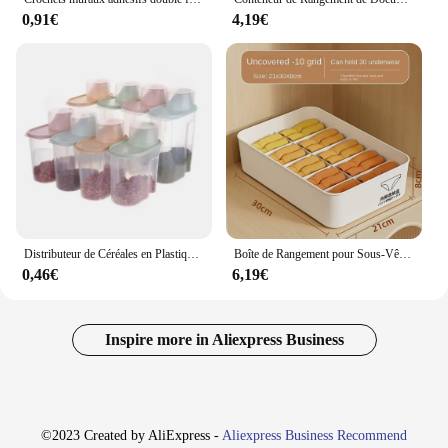
0,91€
4,19€
Distributeur de Céréales en Plastique, Boîte de Rangement des citrouille de Cuisine, Récipient de Riz Mars, Fruits Secs, Snacks, Farine, S/L
Boîte de Rangement pour Sous-Vêtements à 10/15 Grilles, Classification avec Juste, Culottes, Chaussettes, Anti-Poussière, Empilage Stable
0,46€
6,19€
Inspire more in Aliexpress Business
©2023 Created by AliExpress -
Aliexpress Business Recommend