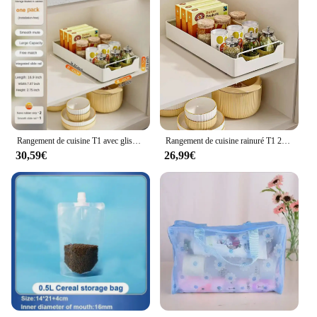
Rangement de cuisine T1 avec glissière R64.rid-out Cuisine MELType Escalier de rangement Boîte à épices, Armoires T1
Rangement de cuisine rainuré T1 20/25/30/35cm, armoire de cuisine de type MELType, boîte à épices
30,59€
26,99€