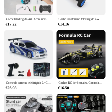
Coche teledirigido 4WD con luces Led de música, coche de acrobacias teledirigido con Control remoto por gestos, 2,4G, rotación de 360 °, juguete de coche de escalada, regalo
Coche todoterreno teledirigido 4WD 1/32G para niños, vehículo de juguete pequeño con control remoto, multijugador, 4 canales, funciona con carga USB, edición de fórmula, 2,4
€17.22
€14.16
Coche de carreras teledirigido 2,4G 4WD, coche de Control remoto de alta velocidad, tracción en las cuatro ruedas, controlado por Radio, Mini coche de carreras, modelo de juguete para niños, regalo para niños
Coches RC de 4 canales, Control remoto, recargable, carreras en movimiento, coche deportivo a la deriva de alta velocidad, simulación, Mini modelo de vehículo, juguetes para niños
€26.98
€16.50