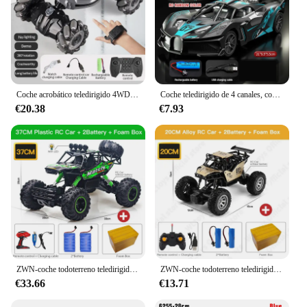
Coche acrobático teledirigido 4WD 1:16 con luz LED, inducción de gestos, deformación, giro, escalada, controlado por Radio, juguete electrónico
Coche teledirigido de 4 canales, coche de carreras de deriva con Control remoto de alta velocidad, coche deportivo eléctrico, modelo de vehículo de juguete, juguetes para niños, regalo de cumpleaños
€20.38
€7.93
ZWN-coche todoterreno teledirigido con luces Led para niños, vehículo de radiocontrol de 2,4G, Buggy, camiones monstruo, regalo de juguetes, 1:12, 4WD
ZWN-coche todoterreno teledirigido con luces Led para niños, vehículo de radiocontrol de 2,4G, 1:12/1:16, 4WD
€33.66
€13.71