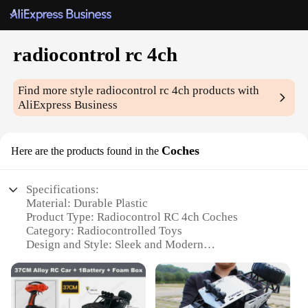
radiocontrol rc 4ch
Find more style
radiocontrol rc 4ch
products with
AliExpress Business
Coches
Here are the products found in the
Specifications:
Material: Durable Plastic
Product Type: Radiocontrol RC 4ch Coches
Category: Radiocontrolled Toys
Design and Style: Sleek and Modern
Usage and Purpose: Enthusiast-Grade Racing and
Stunts
Performance and Property: High-Speed and Agile
Parts and Accessories: Comprehensive Set with