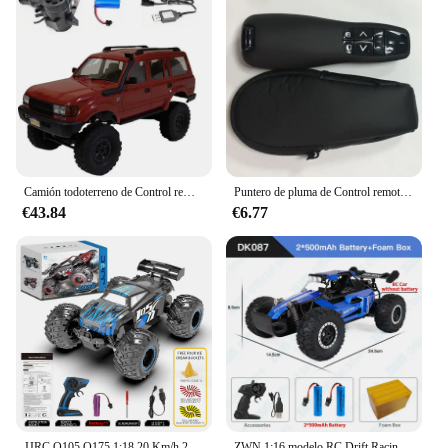
Camión todoterreno de Control remoto, camioneta, 4x4, c54-1, 4x4, 1/16, LC80
Puntero de pluma de Control remoto inalámbrico PPT presentador 2,4 GHz USB R400 para Powerpoint Z2, controlador con bolsa portátil
€43.84
€6.77
JJRC Q105 Q175 1:18 20 Km/h 2,4 GHz motores dobles con luz LED todoterreno coches de Control remoto Drift Monster Truck Juguetes
ZWN 1:16 modelo RC Drift Racing Car con luces LED 2WD Control remoto Vehículo de escalada todoterreno, coches al aire libre, juguetes para niños, regalos