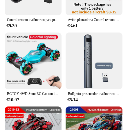
Control remoto inalámbrico para presentaciones PPT, 2,4G de aire de puntero láser de ratón, presentador giroscópico de 6 GB
Avión planeador a Control remoto para niños, juguete de modelo volador ensamblado, SU-35, Wingspan, Radio Control, RTF, UAV, regalo de Navidad
€9.39
€3.61
BGTOY 4WD Stunt RC Car con luz LED deformación Twist Climbing Radio Control remoto Car juguetes electrónicos para niños, regalos para niños
Bolígrafo presentador inalámbrico con Control remoto, proyector USB de 2,4G, bolígrafo giratorio de página para PPT Powerpoint, puntero de presentación, Advancer deslizante
€10.97
€5.14