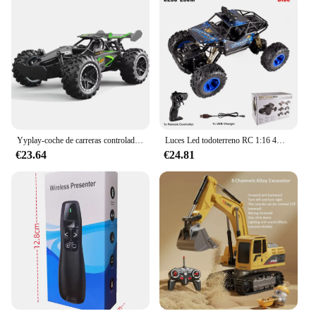
Yyplay-coche de carreras controlado por Radio para niños y adultos, juguete de vehículo todoterreno de alta velocidad, 1:18, Amazon Racing 4wd, 2,4g, 14 km/H, regalos de cumpleaños, G03063
Luces Led todoterreno RC 1:16 4WD, 2,4G, Radio, Control remoto, RTR, coches, camiones, Juguetes
€23.64
€24.81