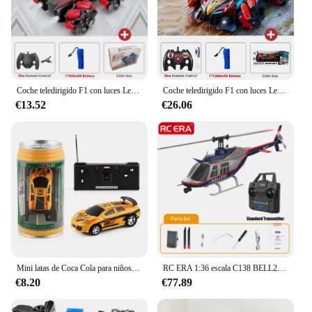
Coche teledirigido F1 con luces Led, juguete eléctrico para niños, con música, guante de 2,4G, gesto, Radio Control remoto, espray, 4WD
Coche teledirigido F1 con luces Led, juguete eléctrico para niños, con música, 2,4G, gesto, Radio, Control remoto, espray, 4WD
€13.52
€26.06
Mini latas de Coca Cola para niños, coche teledirigido de plástico con batería, luces LED, Control remoto, vehículo de carreras con bloques de carretera
RC ERA 1:36 escala C138 BELL206 helicóptero Flybarless estabilizado giroscópico RC para adultos, Avión de Control remoto, Hobby, juguetes al aire libre
€8.20
€77.89