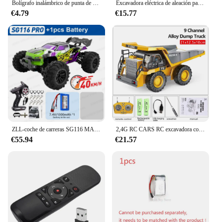
Bolígrafo inalámbrico de punta de alimentación de 2024 GHz, bolígrafo de presentación, Clicker, Control remoto USB, puntero Flip Presenter, bolígrafos Advancer deslizantes PPT, novedad de 2,4
Excavadora eléctrica de aleación para niños, coche de juguete con Control remoto, luces de sonido, 2,4G, vehículo de ingeniería, Gif, 11/9/6CH
€4.79
€15.77
ZLL-coche de carreras SG116 MAX RC sin escobillas 4WD, 80 KM/H, coche de carreras profesional, 2,4G, alta velocidad, todoterreno, coches de derrape, juguetes de Control remoto
2,4G RC CARS RC excavadora controlada aleación vehículo de Control remoto excavadora vehículo de ingeniería volquete juguetes eléctricos regalos
€55.94
€21.57