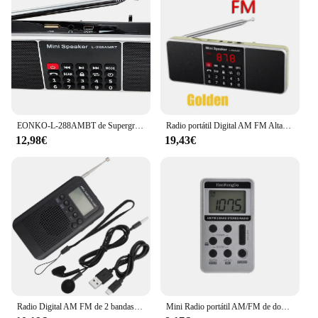
EONKO-L-288AMBT de Supergraves, Bluetooth, AM, Radio FM con TF, USB, AUX, manos libres, pantalla LED
Radio portátil Digital AM FM Altavoz Bluetooth reproductor de MP3 estéreo tarjeta SD TF unidad USB llamada con manos libres altavoces recargables
12,98€
19,43€
Radio Digital AM FM de 2 bandas, Sintonización Digital, Radio de bolsillo, pantalla ICD portátil, RECEPTOR ESTÉREO AM / FM
Mini Radio portátil AM/FM de doble banda, receptor de Radio estéreo de bolsillo con pantalla LCD, auriculares y batería recargable