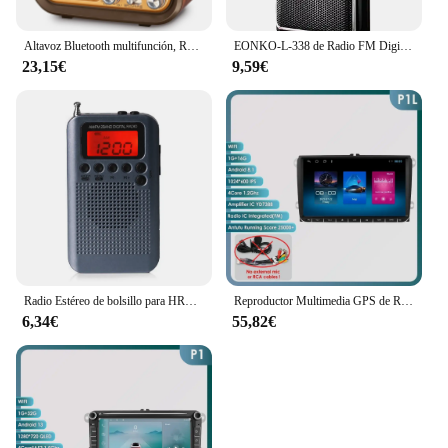
Altavoz Bluetooth multifunción, Radio Retro FM AM SW, Radios portátiles, paneles solares, Radio de onda corta recargable, Subwoofer de Audio
EONKO-L-338 de Radio FM Digital, Supergraves, con grabadora TF USB, batería recargable
23,15€
9,59€
Radio Estéreo de bolsillo para HRD-104, Antena Digital, sintonización, pantalla LCD, Radio FM AM, bolsillo con altavoz de conductor recargable
Reproductor Multimedia GPS de Radio para coche 4G Android 12 2 Din para VW/Volkswagen/Golf/Passat/b7/b6/Skoda/Seat/Octavia/Polo/Tiguan Autoradio
6,34€
55,82€