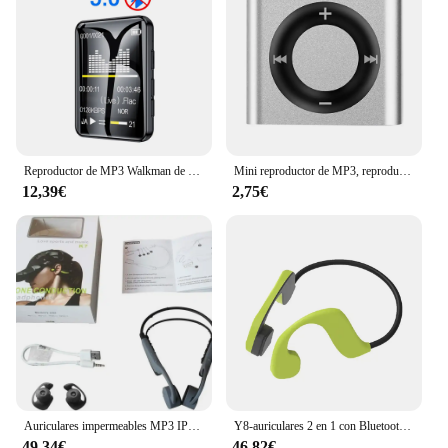
Reproductor de MP3 Walkman de pantalla completa Reproductor de música Novela Lectura E-book MP4 Reproductor de video con auriculares Clip trasero Memoria incorporada 4G
Mini reproductor de MP3, reproductor de música deportivo con Clip de Metal, expansión de 64G, 180mAh, altavoz incorporado, tono táctil con auriculares para estudiantes
12,39€
2,75€
Auriculares impermeables MP3 IPX8 para buceo y natación, cascos inalámbricos de conducción ósea con reproductor Bluetooth de 16GB, APE FLAC WMA W
Y8-auriculares 2 en 1 con Bluetooth 5,0, reproductor Mp3 de 32GB, impermeable IP68, para correr, Fitness, deporte y natación
49,34€
46,82€