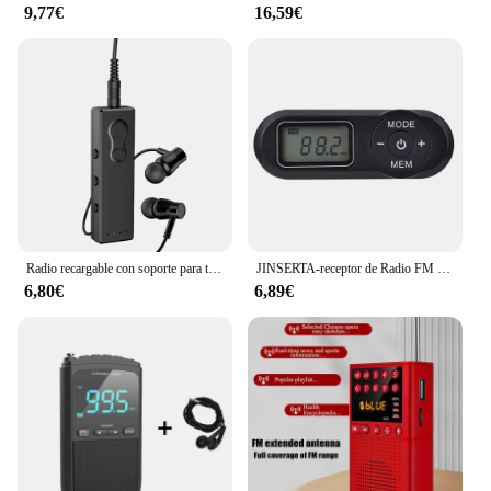
9,77€
16,59€
Radio recargable con soporte para tarjeta TF, Radio FM, Bluetooth 5,3, estéreo, Mini reproductor de MP3, micrófono incorporado, Clip trasero
JINSERTA-receptor de Radio FM de bolsillo, Mini Walkman con pantalla LCD, cordón para el cuello, auriculares de 108mm, 64-3,5 MHz
6,80€
6,89€