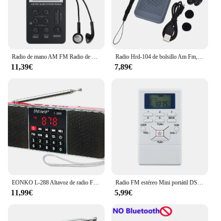
performance. With its compact size and lightweight
design, this headset is a perfect addition to any
lifestyle, whether you're at home, at the gym, or on
the go.
Radio de mano AM FM Radio de bolsillo con batería portátil de doble banda Camping Mini receptor de Radio con auricular de alta fidelidad LCD Digital
Radio Hrd-104 de bolsillo Am Fm, pantalla LCD Digital de radiofrecuencia, recargable, Mini Radio estéreo con altavoz controlador
11,39€
7,89€
EONKO L-288 Altavoz de radio FM estéreo Supergraves con botón de bloqueo auxiliar USB TF batería recargable
Radio FM estéreo Mini portátil DSP, receptor de reloj Digital para Cet-4 y CET-6, prueba de escucha en inglés, Conferencia
11,99€
5,99€