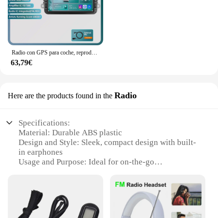
Radio con GPS para coche, reproductor con Android, 4 + 64 Carplay, estéreo, para VW, Caddy, Polo, Golf 5, 6 Plus, Passat B6, Jetta, Tiguan, Touran, Sharan, Scirocco, Eos, Seat
63,79€
Radio
Here are the products found in the
Specifications:
Material: Durable ABS plastic
Design and Style: Sleek, compact design with built-
in earphones
Usage and Purpose: Ideal for on-the-go
entertainment and communication
Performance and Property: FM radio with MP3
playback capabilities
Parts and Accessories: Includes a set of earphones
for personalized listening