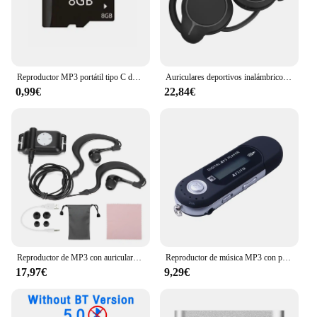
Reproductor MP3 portátil tipo C de 1,8 pulgadas, Walkmen, Bluetooth 5,4, Compatible con libros electrónicos, grabación, deportes, Radio FM, reproductor de música, nuevo de 2024
Auriculares deportivos inalámbricos Bluetooth 5,0, reproductor MP3, banda para el cuello, auriculares estéreo, compatible con tarjeta TF con micrófonos de Radio FM, manos libres
0,99€
22,84€
Reproductor de MP3 con auriculares, impermeable, para natación, deportes acuáticos
Reproductor de música MP3 con pantalla LCD Digital, Radio FM con función de grabación, 4GB, 8GB, USB, envío directo
17,97€
9,29€