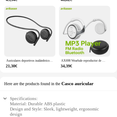
Auriculares deportivos inalámbricos con Bluetooth, cancelación de ruido Micrófono y abierta con audífonos de oreja, reproductor MP3, 32GB
AX698 Wearbale reproductor de MP3 auriculares Bluetooth no intrauditivos auriculares inalámbricos con Radio FM ranura para tarjeta TF micrófono para deportes correr
21,30€
34,39€
Casco auricular
Here are the products found in the
Specifications:
Material: Durable ABS plastic
Design and Style: Sleek, lightweight, ergonomic
design