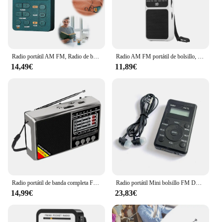
Radio portátil AM FM, Radio de bolsillo recargable con la mejor reproducción Digital de recepción con auricular estéreo MP3, pantalla LCD para regalo
Radio AM FM portátil de bolsillo, altavoz incorporado, Radio estéreo de 2 bandas con conector para auriculares de 3,5mm, Radio con puntero para caminar en casa para personas mayores
14,49€
11,89€
Radio portátil de banda completa FM/AM/SW con conector para auriculares de 3,5mm, funciona con pilas, compatible con tarjeta TF, Radio de onda corta para personas mayores
Radio portátil Mini bolsillo FM DAB + pantalla Digital receptor estéreo retroiluminado LCD batería integrada auricular soporte calendario
14,99€
23,83€