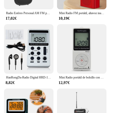
Radio Estéreo Personal AM FM portátil, recargable, Mini FM, auriculares jack, reloj despertador, radio de bolsillo para transmisión meteorológica al aire libre
Mini Radio FM portátil, altavoz inalámbrico con Bluetooth, reproductor de música MP3 con soporte de grabación, tarjeta TF manos libres, reproducción de auriculares USB
17,02€
10,19€
HanRongDa-Radio Digital HRD-103 AM FM, receptor estéreo de 2 bandas con auriculares, pantalla LCD, batería recargable, Radio de bolsillo portátil
Mini Radio portátil de bolsillo con auriculares, dispositivo despertador MP3, pantalla LCD de 2024 pulgadas, Walkman deportivo, FM, AM, 1,57
8,82€
12,97€