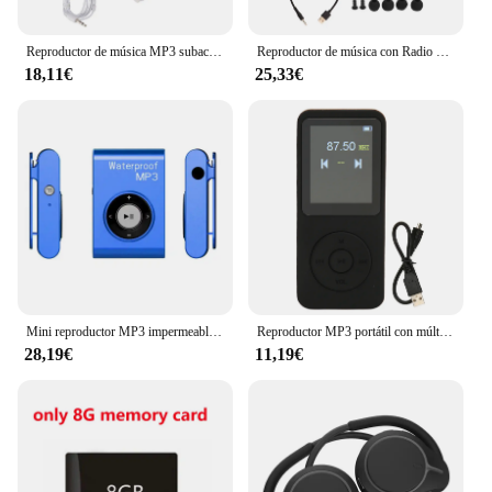
Reproductor de música MP3 subacuático Reproductor de MP3 impermeable Recargable USB2.0 de baja pérdida con auricular impermeable para bucear para correr
Reproductor de música con Radio FM IPX8, auriculares para natación a prueba de agua, reproductor de música MP3, Radio FM, reproductor de música para deportes acuáticos, reproductor de música MP3
18,11€
25,33€
Mini reproductor MP3 impermeable IPX8 para natación, Walkman de música estéreo MP3, Radio FM, deportes, correr, auriculares de música estéreo HiFi
Reproductor MP3 portátil con múltiples formatos compatibles, Radio FM, Bluetooth 5,0, batería de 250mAh, altavoz de 1W y 8 Ω para fotos
28,19€
11,19€