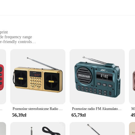
print
ide frequency range
r-friendly controls
le, with dimensions suitable for easy handling
orld of audio entertainment. Its high-quality ABS plastic construction ensures d
liable source of news, music, or sports updates, the radio glosnik's crystal-cle
make it easy to tune into your favorite stations, ensuring that you stay connecte
 convenience and ease of use. Its lightweight build and portable design make it 
 parts and accessories are thoughtfully chosen to enhance its functionality, with 
ll your audio needs, whether you're at home, in the office, or on the go.
 i bezprzewodowym głośnikiem Bluetooth Obsługa kart TF USB Odtwarzanie muzyki MP3 Odbiornik FM
Przenośne stereofoniczne Radio FM głośniki bezprzewodowe USB odtwarzacz kart TF głośnik kompatybilny z Bluetooth z odbiornikiem FM Stereo
Przenośne radio FM Akumulator USB TF Odtwarzacz muzyczny MP3 Obsługuje słuchawki Odtwarzaj głośnik Bluetooth z odbiornikiem Radio FM
56,39zł
65,79zł
49
xcellent choice for wholesale vendors and suppliers looking to offer a high-qualit
looking to set up a retail store or add to their existing product lineup. Whether 
ts are available for sale, making it easy to get your hands on this exceptional pi