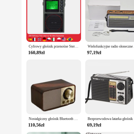
Cyfrowy głośnik przenośne Stereo FM Radio MP3 odtwarzacz Audio wysokiej jakości wierność dźwięku
Wielofunkcyjne radi
160,89zł
97,19zł
Nostalgiczny głośnik Bluetooth Dźwięk Bluetooth Retro Klasyczny głośnik Retro Radio Bezprzewodowy przenośny subwoofer Bluetooth 5.0
Bezprzewod
110,56zł
69,19zł