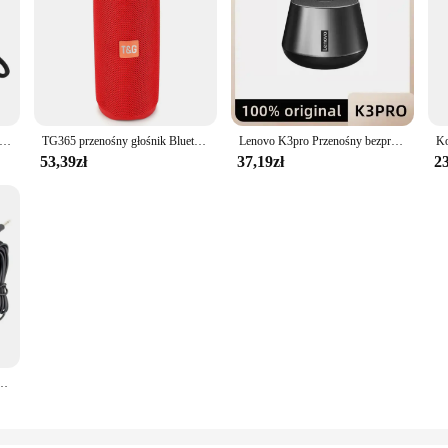
łośnik bezprzewodowy kompatybilny z Bluetooth głośniki z USB zewnętrzny z głośnikiem odbiornik radiowy FM AUX TF MP3 do telefonu PC
TG365 przenośny głośnik Bluetooth Dual Bass LED bezprzewodowy Subwoofer wodoodporna zewnętrzna kolumna Boombox FM AUX BT odtwarzacz muzyczny TF
Lenovo K3pro Przenośny bezprzewodowy głośnik Bluetooth Stereo Surround Metaliczny Zewnętrzny wodoodporny przenośny oryginał
53,39zł
37,19zł
23
 zewnętrzny NSP-150V szynka dla HF VHF UHF