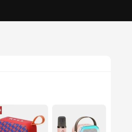
fier ensures that your favorite radio stations or music
of your favorite tunes, the radio glosnik's performance is