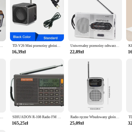
o słoneczne AM FM Radio krótkofalowe Przenośne radio z głośnikiem Bluetooth m-521bts Radio FM retro
TD-V26 Mini przenośny głośnik dźwiękowy Karta TF Radio FM AUX Odtwarzacz muzyczny stereo Głośnik Bluetooth
Uniwersalny przenośny odtwarzacz muzyczny głośniki Stereo Mini Radio AM/FM nowy
16,39zł
22,89zł
16
owa latarka głośnik LED na Bluetooth FM AM SW Radio Radio awaryjne ładowanie słoneczne pełne pasmo wysoka czułość
SIHUADON R-108 Radio FM Stereo Cyfrowe przenośne radio AM SW Air Radio Odbiornik Funkcja alarmu Wyświetlacz Zegar Głośnik temperatury
Radio ręczne Wbudowany głośnik Radio stereo Antena teleskopowa SW AM FM Mini przenośne radio Zewnętrzne głośniki awaryjne
165,25zł
25,09zł
32