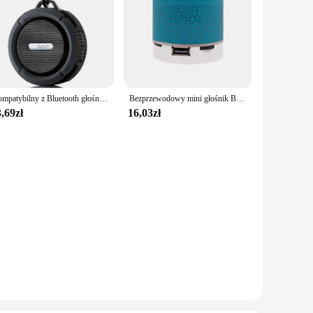
Kompatybilny z Bluetooth głośnik Duża przyssawka Bluetooth Stereo Outdoor Sports Mini TF Subwoofer Przenośny wodoodporny
Bezprzewodowy mini głośnik Bluetooth TF z oświetleniem LED Głośnik Super Bass Stereo Akumulator Przenośny mały głośnik zewnętrzny
,69zł
16,03zł