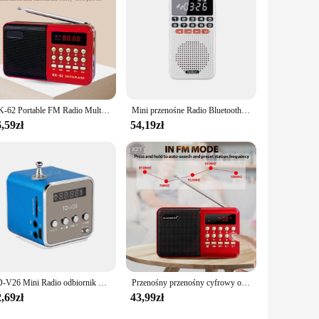
KK-62 Portable FM Radio Multifunction Handheld MP3 Full Band Radio Speaker LED Digital Display Support TF Card USB Drive
Mini przenośne Radio Bluetooth 5.0 FM podwójna antena kieszonkowy odbiornik radiowy karta TF do głośnika odtwarzacz muzyki z latarką LED
,59zł
54,19zł
TD-V26 Mini Radio odbiornik Bluetooth bezprzewodowe głośniki cyfrowe Radio Fm do telefonu PC Mp3 odtwarzacz muzyczny karta obsługa karty Micro SD
Przenośny przenośny cyfrowy odtwarzacz FM USB TF MP3 z akumulatorem
,69zł
43,99zł