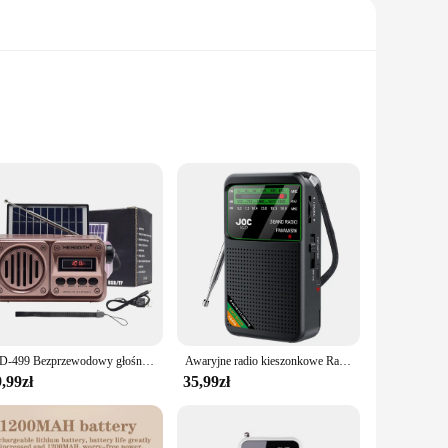
urability, while the modern design and compact size make it a
ar reception and wide frequency range deliver an exceptional
d and informed.
perfect for outdoor activities, while its robust performance
a durable antenna that ensures consistent signal strength.
MD-499 Bezprzewodowy głośnik Bluetooth Odtwarzanie MP3 Radio FM Ładowanie słoneczne Radio awaryjne Pełnozakresowa wysoka czułość
Awaryjne radio kieszonkowe Radio FM AM SW Wbudowany głośnik Radio na baterie Obsługa automatycznego wyszukiwania Pointer Radio kieszonkowe dla starszych osób
,99zł
35,99zł
y product to their customers. Its affordable price point and
you're a vendor, a supplier, or an individual looking for a
ece of audio equipment.