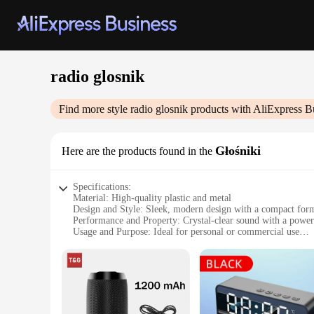
radio glosnik
Find more style
radio glosnik
products with AliExpress B
Głośniki
Here are the products found in the
Specifications:
Material: High-quality plastic and metal
Design and Style: Sleek, modern design with a compact form
Performance and Property: Crystal-clear sound with a power
Usage and Purpose: Ideal for personal or commercial use
Typical Adaptive Scenario: Perfect for use in various settin
Shape or Size or Weight or Quantity: Lightweight and portab
Features:
**Unmatched Sound Quality**
The radio glosnik is a marvel of audio engineering, designed 
playlists are amplified to fill any room with rich, dynamic s