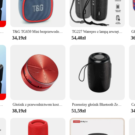
lity. Its sleek, modern design makes it a stylish addition to any space, while its
 your office or add a touch of vintage charm to your living room, the radio glos
e for everyone.
Budzik Radio FM Głośnik Bluetooth Przenośny Subwoofer Caixa De Som Sound Box Muzyka Bezprzewodowe Mini Woofers Bocina Kolumna lampy
T&G TG659 Mini bezprzewodowy potężny głośnik Bluetooth TWS Bluetooth 5.3 Sound Box głośnik HIFI obsługa radia z kartą TF
TG227 Waterpro z lampą zewnętrzny przenośny pionowy bezprzewodowy kompatybilny głośnik odtwarzacz muzyczny obsługa USB/TF/radio FM impreza muzyczna
34,19zł
54,40zł
36
lent choice for commercial settings. Its lightweight and portable design make it 
ience. Whether you're setting up a temporary radio station at an event or looki
performance make it a standout in its category, ensuring that your message or mu
nik Bluetooth Radio Subwoofer FM Bezprzewodowy głośnik Muzyka Mini Woofers Caixa De Som Coluna Lampa Bocina
Głośnik z przewodnictwem kostnym 2025 kompatybilny z Bluetooth TWS bezprzewodowy dźwięk radia stereo głośnik koliber z radiem FM Dropshipping
Przenośny głośnik Bluetooth Zewnętrzny wodoodporny bezprzewodowy głośnik TWS Radio Kolumna Obsługa karty TF Odtwarzacz muzyczny stereo 3D Hi-Fi
38,19zł
51,59zł
34