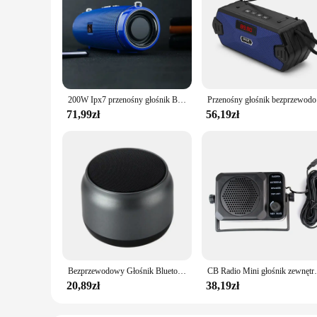
200W Ipx7 przenośny głośnik Bluetooth wodoodporny zewnętrzny głośnik słupkowy Hifi Subwoofer głośnik stereo Radio Fm Tf wysięgnik nowy
Przenośny g
71,99zł
56,19zł
Bezprzewodowy Głośnik Bluetooth Przenośny Outdoor Sport Audio Stereo Wsparcie Telefon komórkowy Subwoofer MINI Przenośny Głośnik
CB Radio Mini głośnik
20,89zł
38,19zł