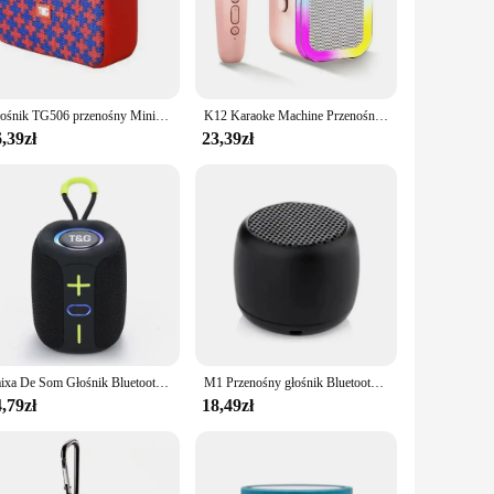
 compact form factor ensures it can be placed almost
nik is the perfect choice. Its user-friendly interface allows
Głośnik TG506 przenośny Mini bezprzewodowy Soundbar Bluetooth 5.0 zewnętrzny kryty głośnik HIFI obsługa karty TF Radio FM wodoodporny
K12 Karaoke Machine Przenośny system głośników Bluetooth 5.3 PA z 1-2 mikrofonami bezprzewodowymi Domowe rodzinne śpiewanie Prezenty dla dzieci
,39zł
23,39zł
easy to transport and set up, making it ideal for vendors,
ng to add a reliable audio solution to your business, the
sic is heard loud and clear.
Caixa De Som Głośnik Bluetooth Przenośny Sound Box Muzyka Bezprzewodowy Subwoofer Mini Radio FM Głośnik niskotonowy Bass Komputer PC TV Mały dźwięk
M1 Przenośny głośnik Bluetooth Muzyka Stereo Surround Mini USB Zewnętrzny subwoofer Głośnik Odtwarzacz audio Głośnik Mikrofon
,79zł
18,49zł