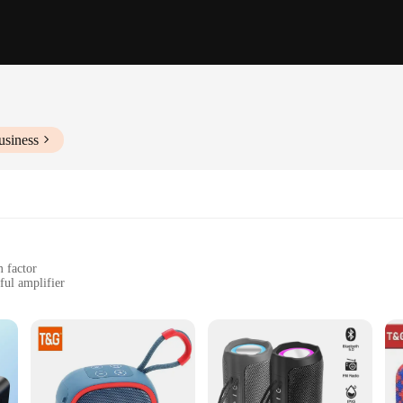
usiness
 factor
ful amplifier
gs, from homes to offices
le, easy to carry and set up
to deliver crystal-clear sound that resonates with every note. Its powerful ampli
ound. Whether you're tuning into your local news station or enjoying a playlist 