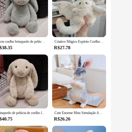
20cm coelho brinquedo de pelúcia macio recheado longo orelha coelho boneca engraçado companheiro de dormir do bebê delicado decoração para casa crianças presentes
Criativo Mágico Espírito Coelho Boneca De Pelúcia, travesseiro recheado de animal, macio Brinquedo Kawaii, Menina e Mulheres Presente, Kid, Bat
$38.35
R$27.78
Brinquedo de pelúcia de coelho longo para crianças, boneco recheado fofo, bebê dormindo companheiro, presente kawaii, 20-45cm
Cute Enorme Mini Simulação Animal, Brinquedos Do Cão e do Coelho, Boneca macia, Presente de aniversário da Páscoa, Brinquedo Infantil, Decoração do quarto
$40.75
R$26.26