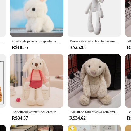
Boneca de pelúcia orelhas compridas coelho para crianças, coelho kawaii brinquedos bichos de pelúcia brinquedos companheiro de dormir conforto macio
Coelho de pelúcia brinquedo para crianças, bicho de pelúcia, pelúcia, bolsa, ornamento, pingente, boneca, linda, menina, bebê
Boneca de coelho bonito das orelhas longas dos desenhos animados para crianças, brinquedos macios do luxuoso para o bebê, companheiro dormindo do coelho, brinquedo animal recheado, 42cm
R$18.55
R$25.93
R
lúcia original do coelho, boneca macia, transformação, coelho fofinho, aniversário, presente de Natal, novo
Brinquedos animais peluches, boneca do algodão, coelho, coleção do coelho
Coelhinho fofo criativo com orelhas, bicho de pelúcia, coelho macio, recurso do bebê, travesseiro para meninas, presente de aniversário, decoração, desenhos animados
R$34.37
R$34.62
R