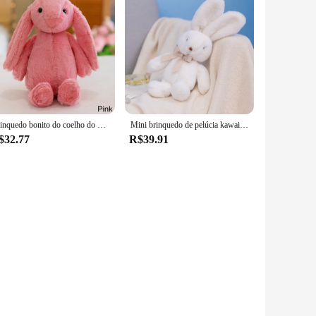
Brinquedo bonito do coelho do pelúcia do coelho, orelha longa, boneca recheada macia, brinquedo dormindo, bebês meninas, crianças, animal kawaii, presentes de aniversário, 25cm
Mini brinquedo de pelúcia kawaii almofadas coelho plushie brinquedos gravata borboleta abraço boneca criativa para meninas presentes boneca kawaii coelho de pelúcia animal dos desenhos animados
$32.77
R$39.91