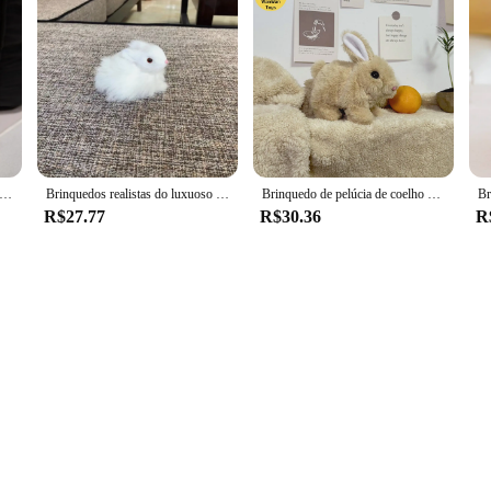
lha Longa Coelho Brinquedo De Pelúcia, Boneca Coelhinho Recheado, Bebês Companheiro De Dormir, Presente Infantil
Brinquedos realistas do luxuoso do coelho para crianças, boneca animal da simulação, brinquedos encharcados encantadores, decorações artesanais, presente do aniversário
Brinquedo de pelúcia de coelho colorido elétrico infantil, presentes infantis, decoração de festa, presentes de Páscoa, presentes de aniversário
R$27.77
R$30.36
R