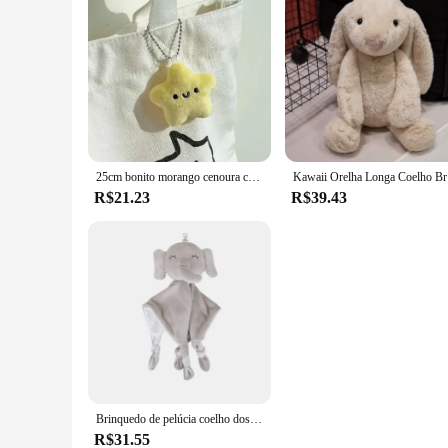
25cm bonito morango cenoura coelho brinquedo de pelúcia recheado criativo em frutas transformar bebê fofinho coelho boneca para o presente aniversário do miúdo
Kawaii Ore
R$21.23
R$39.43
Brinquedo de pelúcia coelho dos desenhos animados para bebê Animal de pelúcia macio Coelho branco Toalha de apaziguamento Cobertor reconfortante com chocalho Cobertor infantil
R$31.55