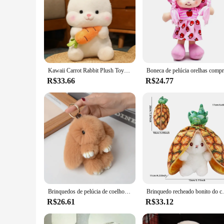
Kawaii Carrot Rabbit Plush Toys para Crianças, Adorável Coelho Bonecas, Travesseiro Recheado, Almofada de Animais Macios, Meninas, Aniversário, Presentes de Natal
R$33.66
R$24.77
Brinquedos de pelúcia de coelho para mulheres Chaveiro fofo Pingente de chaveiro de carro Pingente de bolsa Charm Decoração de bolsa 18cm
Brinquedo recheado bonito do coelho para crianças, pe
R$26.61
R$33.12