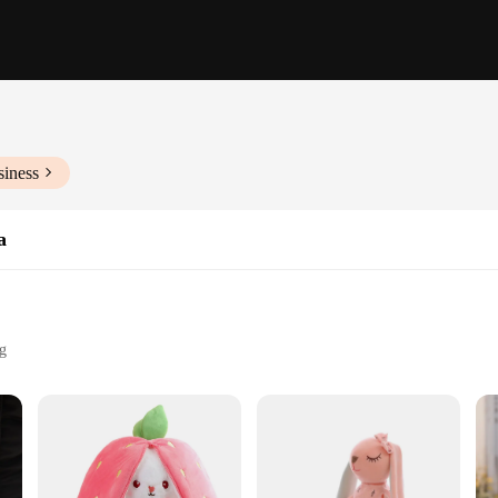
siness
a
ng
from premium plush fabric that promises durability and a delightful tactile exper
tyle, with its vibrant colors and charming rabbit motif, make it an irresistible 