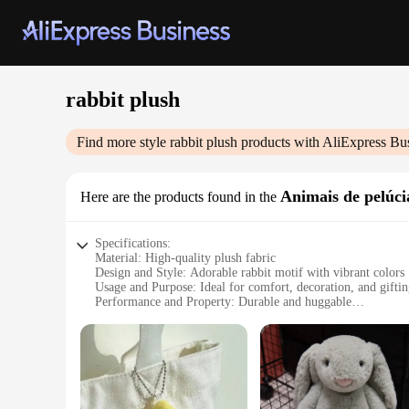
rabbit plush
Find more style
rabbit plush
products with AliExpress Bu
Animais de pelúci
Here are the products found in the
Specifications:
Material: High-quality plush fabric
Design and Style: Adorable rabbit motif with vibrant colors
Usage and Purpose: Ideal for comfort, decoration, and gifti
Performance and Property: Durable and huggable
Shape or Size: Compact and portable
Quantity: Available in sets
Features:
**Comfort and Cuddle Companion**
Embrace the warmth and softness of our rabbit plush, crafted 
comforting companion for all ages. Its endearing design and s