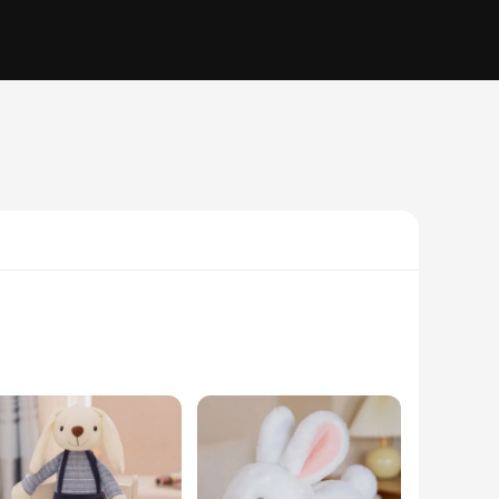
ience. This adorable plush rabbit is not just a toy; it's a
addition to any collection.