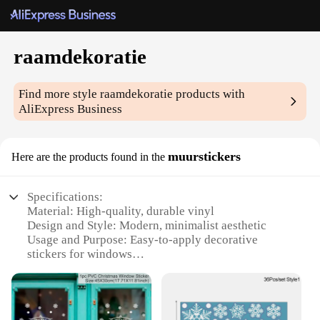
raamdekoratie
Find more style
raamdekoratie
products with
AliExpress Business
muurstickers
Here are the products found in the
Specifications:
Material: High-quality, durable vinyl
Design and Style: Modern, minimalist aesthetic
Usage and Purpose: Easy-to-apply decorative
stickers for windows
Typical Adaptive Scenario: Ideal for residential and
commercial spaces
Shape or Size or Weight or Quantity: Available in
multiple sets, customizable sizes