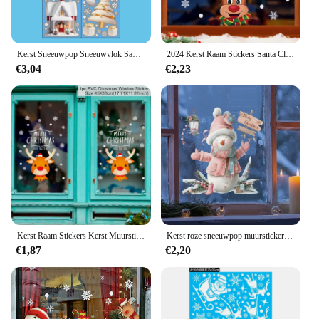
Kerst Sneeuwpop Sneeuwvlok Santa Claus Muursticker Nieuwjaar Glazen Raam Decoratie Muurschildering Kamer Home Decor Elektrostatische Stickers
2024 Kerst Raam Stickers Santa Claus Xmas Tree Cartoon Glas Sticker Vrolijk Kerstfeest Nieuwjaar Vakantie Decoraties Voor Thuis
€3,04
€2,23
Kerst Raam Stickers Kerst Muursticker Kinderkamer Muurstickers Vrolijk Kerstversiering Voor Thuis Nieuwjaar Stickers
Kerst roze sneeuwpop muursticker glazen ramen decor muurschildering voor thuis slaapkamer decoratie zelfklevende festival nieuwjaar stickers
€1,87
€2,20