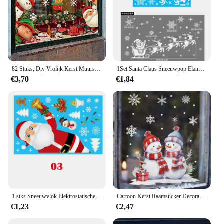
82 Stuks, Diy Vrolijk Kerst Muurstickers Etalage Festival Decals Santa Muurschilderingen Nieuwjaar Kerstversiering Voor Thuis
1Set Santa Claus Sneeuwpop Eland Raam Stickers Sneeuwvlok Elektrostatische Muursticker 2024 Kerstversiering Voor Thuis Nieuwjaar
€3,70
€1,84
1 stks Sneeuwvlok Elektrostatische Muurstickers Venster Kinderkamer Kerst Decoratie Decals Voor Home Decor Nieuwjaar Behang
Cartoon Kerst Raamsticker Decoratie 2025, Nieuwjaar Sneeuwpop Kerstman Thuis Kinderkamer Muur Glas Statische Sticker Verwijderbaar
€1,23
€2,47