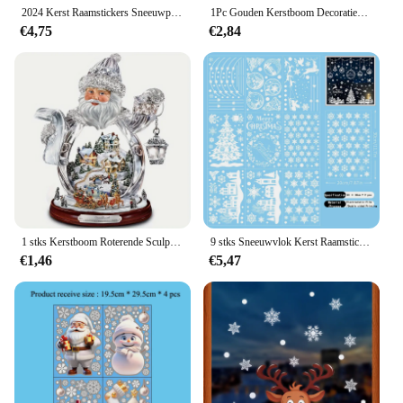
2024 Kerst Raamstickers Sneeuwpoppen Sneeuwvlokken Kabouters Muurstickers Vakantie Raamstickers voor Feestartikelen Decoratie Blauw
1Pc Gouden Kerstboom Decoratieve Glazen Sticker, Etalage Decor, Gouden Kerst Slinger Raamstickers Kerstdecoratie
€4,75
€2,84
1 stks Kerstboom Roterende Sculptuur Trein Decoraties Plakken Venster Plakken Stickers Nieuwjaar Decor Kerstbenodigdheden
9 stks Sneeuwvlok Kerst Raamstickers Rendier Nieuwjaar Decal Muursticker Witte Kerst Elektrostatische Stickers Decoraties
€1,46
€5,47