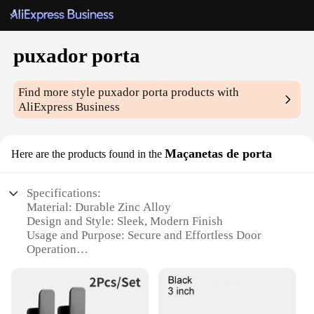
puxador porta
Find more style
puxador porta
products with
AliExpress Business
Maçanetas de porta
Here are the products found in the
Specifications:
Material: Durable Zinc Alloy
Design and Style: Sleek, Modern Finish
Usage and Purpose: Secure and Effortless Door
Operation
Performance and Property: Corrosion Resistant,
Long-Lasting
Parts and Accessories: Includes Mounting Hardware
Applicable Scenarios: Suitable for Various Door