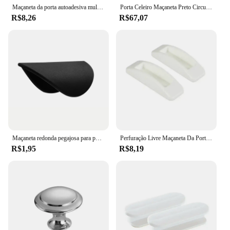
Maçaneta da porta autoadesiva multifuncional janela armário gaveta alças organizador aberto maçaneta da porta deslizante dispositivo auxiliar
Porta Celeiro Maçaneta Preto Circular Dupla Face Porta De Madeira Americana Interior Porta Deslizante Porta Móvel Maçaneta Tudo Preto Reforçado
R$8,26
R$67,07
Maçaneta redonda pegajosa para porta, sem costura, para armários, gavetas, guarda-roupas, varanda, ferramenta deslizante de vidro
Perfuração Livre Maçaneta Da Porta, Gabinete Handle, Wardrobe Handle, Janela Handle, Deslizante Gaveta, Geladeira, 4 pcs
R$1,95
R$8,19