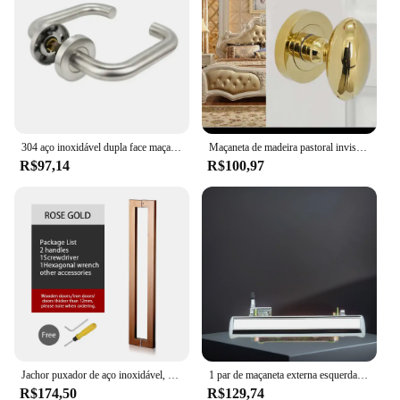
304 aço inoxidável dupla face maçaneta, acesso a fogo Lock, banheiro interior Lockset, Single-língua Bloqueio
Maçaneta de madeira pastoral invisível, ouro, preto, lado escuro, fundo, hardware
R$97,14
R$100,97
Jachor puxador de aço inoxidável, quadrado, para porta de vidro, conjunto de acessórios de ferragens, para porta interior da porta
1 par de maçaneta externa esquerda e direita cromada, conjunto de maçaneta externa cromada para camaro caprice impala awen firebird
R$174,50
R$129,74