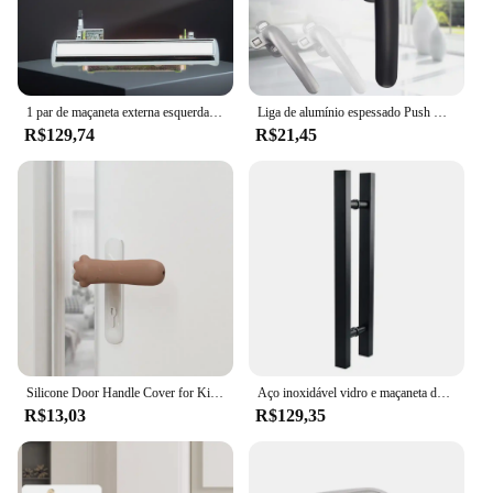
1 par de maçaneta externa esquerda e direita cromada, conjunto de maçaneta externa cromada para camaro caprice impala awen firebird
Liga de alumínio espessado Push Window Handle, Flat Open Door Knob, 7 Type Handle, Casa e Hotel Hardware Substituição, 50
R$129,74
R$21,45
Silicone Door Handle Cover for Kids, Cute Claw, Knob Protector, Anti-estático, Anti-colisão, Safety Protect, Doorknob Cover
Aço inoxidável vidro e maçaneta de madeira, preto fosco
R$13,03
R$129,35