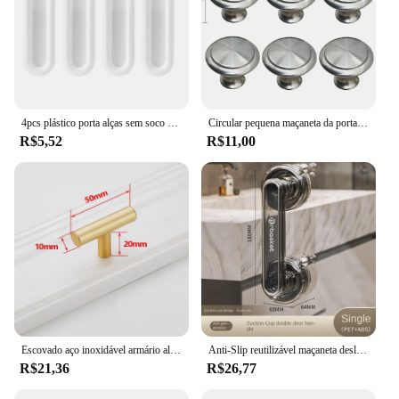
4pcs plástico porta alças sem soco gaveta do armário roupeiro alças auto-adesivas porta deslizante botão dispositivo auxiliar
Circular pequena maçaneta da porta armário de aço inoxidável metal único furo guarda-roupa sapato gaveta ferragem moderno luxuoso minimalista
R$5,52
R$11,00
Escovado aço inoxidável armário alça, porta do armário da cozinha, móveis gaveta Pull, Hardware puxa, preto e dourado Bar
Anti-Slip reutilizável maçaneta deslizante, ventosa à prova d'água, alça removível do armário do banheiro, novo
R$21,36
R$26,77