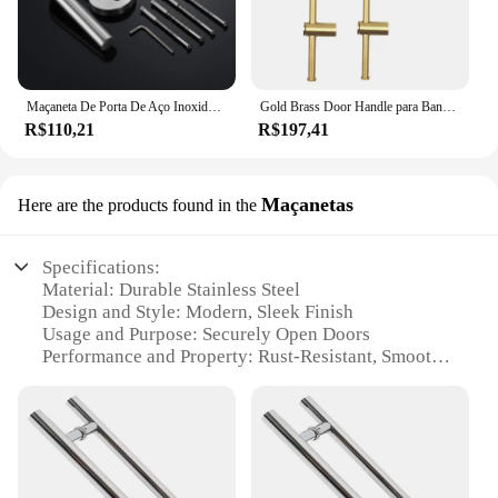
Maçaneta De Porta De Aço Inoxidável Universal, Quarto Split Lock Handle, Maçaneta Da Porta, Puxadores De Hardware Para Portas Interiores, 1 Conjunto
Gold Brass Door Handle para Banheiro, Banheiro, Porta De Vidro Puxa, Bar Handles, Hardware
R$110,21
R$197,41
Maçanetas
Here are the products found in the
Specifications:
Material: Durable Stainless Steel
Design and Style: Modern, Sleek Finish
Usage and Purpose: Securely Open Doors
Performance and Property: Rust-Resistant, Smooth
Operation
Shape and Size: Compact and Easy to Install
Quantity: Available in Sets for Multiple Doors
Features:
**Enhanced Security and Style**