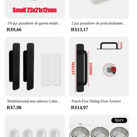
1/6 pçs puxadores de gaveta armário puxa armário porta gaveta botões de substituição do agregado familiar móveis armário decoração maçanetas
2 pçs puxadores de porta deslizante puxadores de móveis auto-adesivo multi-purpose armário de plástico guarda-roupa puxa varanda portão puxa de vidro
R$9,66
R$13,17
Multifuncional auto-adesivo Cabinet Handle, simples e luxuoso maçaneta, Non Punching, moderno
Punch-Free Sliding Door Armrest Handle, porta de madeira e janela Handle, liga de alumínio, Glass Move Pulls, Hardware para varanda
R$7,98
R$14,97