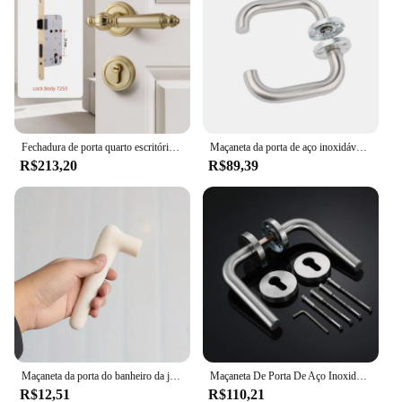
Fechadura de porta quarto escritório hotel apartamento interior conjunto de alavanca de maçaneta de porta dourada
Maçaneta da porta de aço inoxidável, para interior da casa, alavanca, trava durável, ajustável, trava de segurança para quarto, banheiro
R$213,20
R$89,39
Maçaneta da porta do banheiro da janela do quarto alça antiestática anti-colisão almofada anti-colisão capa protetora de silicone antiderrapante
Maçaneta De Porta De Aço Inoxidável Universal, Quarto Split Lock Handle, Maçaneta Da Porta, Puxadores De Hardware Para Portas Interiores, 1 Conjunto
R$12,51
R$110,21