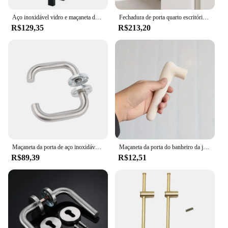
Aço inoxidável vidro e maçaneta de madeira, preto fosco
Fechadura de porta quarto escritório hotel apartamento interior conjunto de alavanca de maçaneta de porta dourada
R$129,35
R$213,20
Maçaneta da porta de aço inoxidável, para interior da casa, alavanca, trava durável, ajustável, trava de segurança para quarto, banheiro
Maçaneta da porta do banheiro da janela do quarto alça antiestática anti-colisão almofada anti-colisão capa protetora de silicone antiderrapante
R$89,39
R$12,51