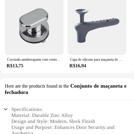
Corrimão antiderrapante com ventosa, alça de chuveiro sem perfuração, oferece aderência segura para segurança, porta de vidro da banheira do banheiro
Capa de silicone para maçaneta de porta, anti-colisão, protetor de maçaneta para maçaneta de porta quadrada plana, antiestática, segurança
R$13,75
R$16,94
Conjunto de maçaneta e
Here are the products found in the
fechadura
Specifications:
Material: Durable Zinc Alloy
Design and Style: Modern, Sleek Finish
Usage and Purpose: Enhances Door Security and
Aesthetics