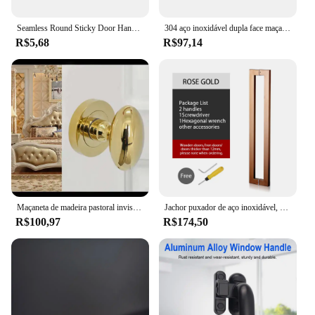
Seamless Round Sticky Door Handle, Punch-free, Glass Sliding, Armários, Janela, Gavetas, Wardrobe Handles, Varanda, 1 Pc, 5 Pcs
304 aço inoxidável dupla face maçaneta, acesso a fogo Lock, banheiro interior Lockset, Single-língua Bloqueio
R$5,68
R$97,14
Maçaneta de madeira pastoral invisível, ouro, preto, lado escuro, fundo, hardware
Jachor puxador de aço inoxidável, quadrado, para porta de vidro, conjunto de acessórios de ferragens, para porta interior da porta
R$100,97
R$174,50