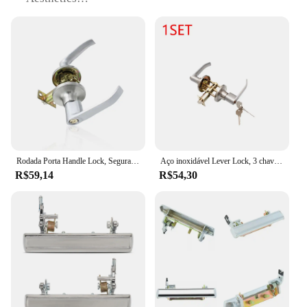
Performance and Property: Resistant to Wear and
Tear
Parts and Accessories: Comes with a Set of Door
Knob and Lock
Typical Adaptive Scenario: Ideal for Home and
Office Environments
Features:
|Wholesale|Vendors|
**Elevate Your Door's Appeal and Security**
Rodada Porta Handle Lock, Segurança de Privacidade, deslizante porta da frente, Entrada com chave Locks para Quarto, Sala, Household
Aço inoxidável Lever Lock, 3 chaves de bloqueio, Maçaneta, Botão de substituição para Home Office
R$59,14
R$54,30
The puxador porta set is a comprehensive solution
for those looking to upgrade their door's
functionality and style. Crafted from high-quality
zinc alloy, this set boasts a modern and sleek finish
that complements any home or office decor. The
door knob and lock are designed to enhance door
security while ensuring ease of use. Whether you're
looking to replace old hardware or simply add a
touch of elegance to your space, this set is the
perfect choice.