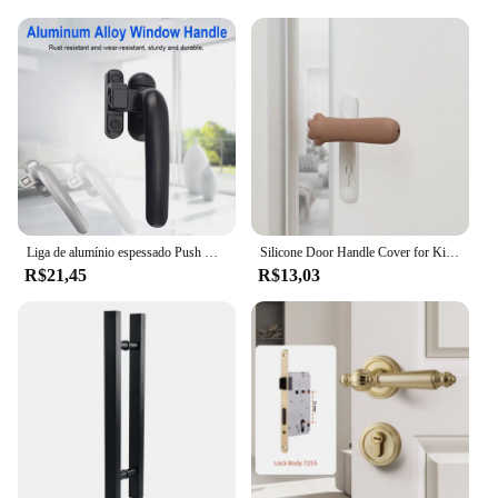
Liga de alumínio espessado Push Window Handle, Flat Open Door Knob, 7 Type Handle, Casa e Hotel Hardware Substituição, 50
Silicone Door Handle Cover for Kids, Cute Claw, Knob Protector, Anti-estático, Anti-colisão, Safety Protect, Doorknob Cover
R$21,45
R$13,03