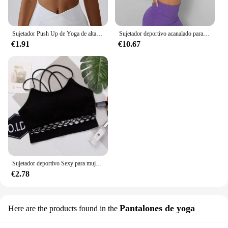
Sujetador Push Up de Yoga de alta intensidad para mujer, ropa interior deportiva para correr, chaleco de Fitness desnudo, a prueba de golpes, para gimnasio
Sujetador deportivo acanalado para mujer, sin costuras Top corto de Yoga, Tops de Fitness con almohadillas extraíbles, chaleco de entrenamiento para gimnasio, ropa interior Push Up
€1.91
€10.67
Sujetador deportivo Sexy para mujer, Top calado para Fitness, Push Up, tirantes cruzados, para correr, gimnasio, ropa interior femenina
€2.78
Pantalones de yoga
Here are the products found in the