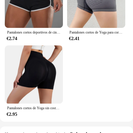
Pantalones cortos deportivos de cintura alta para mujer, ropa deportiva Sexy con realce de caderas, secado rápido, informal
Pantalones cortos de Yoga para correr para mujer, mallas Push Up transpirables de cintura alta para glúteos de melocotón, ropa deportiva para Fitness, gimnasio
€2.74
€2.41
Pantalones cortos de Yoga sin costuras para mujer, ropa deportiva de secado rápido, informal, Control de barriga, gimnasio, ciclismo
€2.95