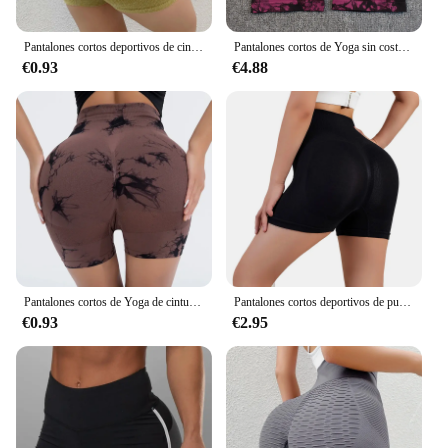
Pantalones cortos deportivos de cintura alta para mujer, mallas Push Up para gimnasio, ropa de Yoga
Pantalones cortos de Yoga sin costuras para Mujer, pantalones cortos de cintura alta para Fitness, entrenamiento, correr, ciclismo, deportes, gimnasio, Verano
€0.93
€4.88
Pantalones cortos de Yoga de cintura alta para mujer, Shorts de realce sin costuras para gimnasio, entrenamiento, correr, Tie Dye, pantalones de punto delgados de tres puntos
Pantalones cortos deportivos de punto sin costuras, Shorts informales de cintura alta con realce para ciclismo, Fitness, correr, ajustados, levantamiento de cadera, ropa deportiva para Yoga
€0.93
€2.95