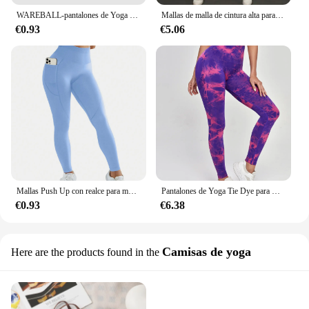
WAREBALL-pantalones de Yoga Tie Dye para mujer, mallas de gimnasio sin costuras de cintura alta, medias deportivas de realce, Leggings de entrenamiento para Fitness, novedad
Mallas de malla de cintura alta para mujer, pantalones de Yoga con realce de caderas transpirables, ropa deportiva de secado rápido, Sexy
€0.93
€5.06
Mallas Push Up con realce para mujer, Leggings sexys para gimnasio, deporte, Fitness, levantamiento de glúteos, pantalones de Yoga
Pantalones de Yoga Tie Dye para mujer, mallas deportivas sin costuras de cintura alta, Push Up, mallas de entrenamiento para Fitness, ropa de gimnasio, novedad de 2023
€0.93
€6.38
Camisas de yoga
Here are the products found in the