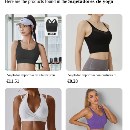
Sujetadores de yoga
Here are the products found in the
Sujetador deportivo de alta resistencia a prueba de golpes con correas de hombro y sujetador de yoga de doble capa push-up que le da un aspecto en topless
Sujetador deportivo con costuras de malla para mujer, Top corto a prueba de golpes, transpirable, de secado rápido, Push Up, para Yoga, gimnasio, entrenamiento, Sexy, 2023
€11.51
€8.28