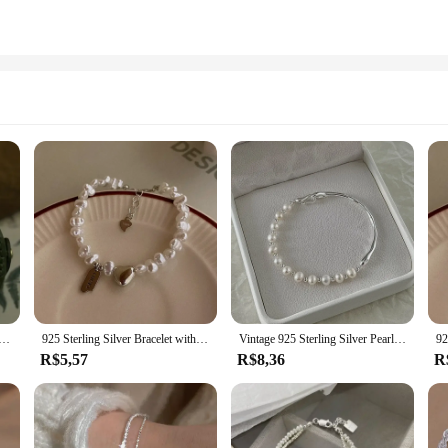
shwater Pearl Bracelet para Mulheres, Botões Magnéticos, Design Criativo, Acessórios Jóias Casamento
925 Sterling Silver Bracelet with Pearls Knots para Mulheres, Coração, Luxury Jewelry Acessórios, Fashion Gift, Novo
Vintage 925 Sterling Silver Pearl Pulseira para Mulheres, Luxo Irregular Metal Knots Charme, Moda Festa Jóias Presentes
R$5,57
R$8,36
R