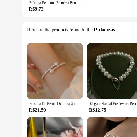
Pulseira Feminina Francesa Retro Simples de Elástico, Versátil Cotidiano, Temperamento na Moda, Moda Feminina Handwear
R$9,73
Pulseiras
Here are the products found in the
Pulseira De Pérola De Imitação Para As Mulheres, Pulseira De Pérola Esticável, Presente De Jóias De Noiva
Elegant Natural Fre
R$21,50
R$12,75