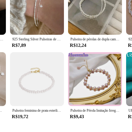
25 Sterling Silver Pearl Bracelets para Mulheres, Original Coreano, Irregular, Pulseira com Charme Ajustável, Luxo Festa Jóias
925 Sterling Silver Pulseiras de Pérolas de Dupla Camada para Mulheres, Zircão Espumante Bola Bead Bracelet, Jóias Vintage Original, Luxo
Pulseira de pérolas de dupla camada 925 para mulheres, charme de contas vintage, design de luxo, joias coreanas para menina
R$7,89
R$12,24
R
Designer Coreano, Contas Ajustáveis, Pulseiras de Charme, Festa Jóias, Presente de Luxo
Pulseira feminina de prata esterlina, joia feminina vintage, pérola barroca branca, ajustável, de alta qualidade, casamento
Pulseira de Pérola Imitação Irregular para Mulheres, Pingente De Pedra Natural Coreana, Pulseiras De Punho Ajustáveis, Jóias De Aniversário
R$19,72
R$9,43
R