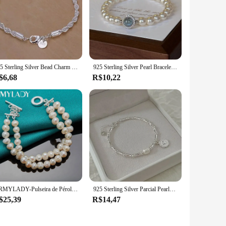
925 Sterling Silver Bead Charm Bracelet para Mulheres, Coração e Pérola Nó, Design de Luxo, Jóias da Moda, Presente de Festa
925 Sterling Silver Pearl Bracelet para Mulheres, Pulseiras Francesas, Cristal Azul, Festa de Casamento Jóias, Designer de Luxo, Moda
$6,68
R$10,22
URMYLADY-Pulseira de Pérolas de Água Doce para Mulheres, 925 Sterling Silver, Fashion Charm Jewelry, 20cm, Noivado, Casamento, Corrente
925 Sterling Silver Parcial Pearls Knots Charm Bracelet para Mulheres, Luxo Design Bead, Jóias Presente, Moda
$25,39
R$14,47