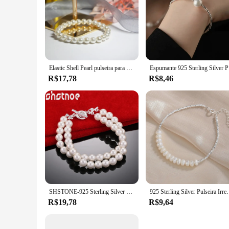
Elastic Shell Pearl pulseira para mulheres, cadeia personalizável, qualidade, vários tamanhos
Espumante 9
R$17,78
R$8,46
SHSTONE-925 Sterling Silver Double Freshwater Pearls Chain Bracelet para Mulheres, Acessórios De Casamento, Birthday Party Jewelry, Fashion
925 Sterling Silver Pulseira Irregular Pérola para Mulheres, 
R$19,78
R$9,64