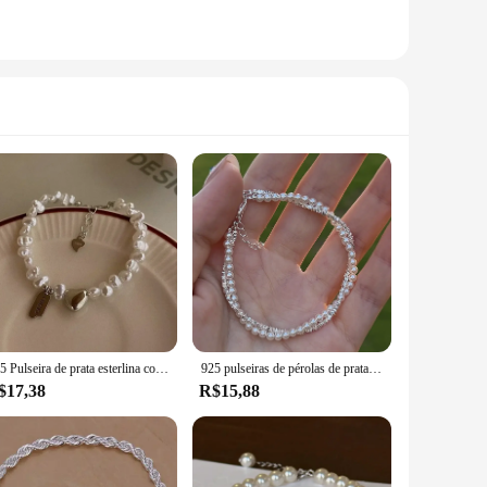
925 Pulseira de prata esterlina com nós de pérolas para mulheres, simples moda, joias para menina, presente de aniversário, drop shipping
925 pulseiras de pérolas de prata esterlina para mulheres, dupla camada irregular, nós de pérolas parciais, joias coreanas na moda
$17,38
R$15,88