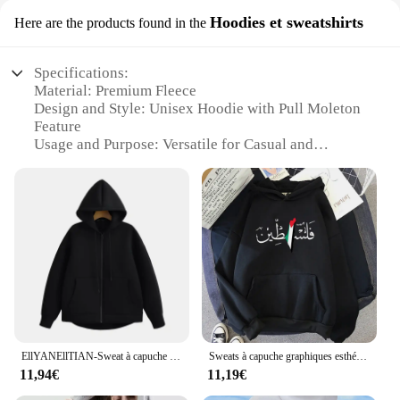
Hoodies et sweatshirts
Here are the products found in the
Specifications:
Material: Premium Fleece
Design and Style: Unisex Hoodie with Pull Moleton
Feature
Usage and Purpose: Versatile for Casual and
Outdoor Wear
Type and Category: Pull Moleton Hoodies and
Sweatshirts
Performance and Property: Soft, Warm, and Durable
Size and Fit: Available in a Range of Sizes to Suit
All
Features:
|Vendors|
**Unmatched Comfort and Warmth**
EllYANEllTIAN-Sweat à capuche zippé surdimensionné pour femme, style High Street, haut unisexe, double poches, adt PVD, hiver, nouveau
Sweats à capuche graphiques esthétiques unisexes pour femmes, pull décontracté vintage, sweat à capuche palestinien, mode Harajuku, PVD, Bluzy, automne, hiver
Crafted from the finest premium fleece, our pull
11,94€
11,19€
moleton hoodies and sweatshirts offer unparalleled
comfort and warmth. The soft, plush fabric envelops