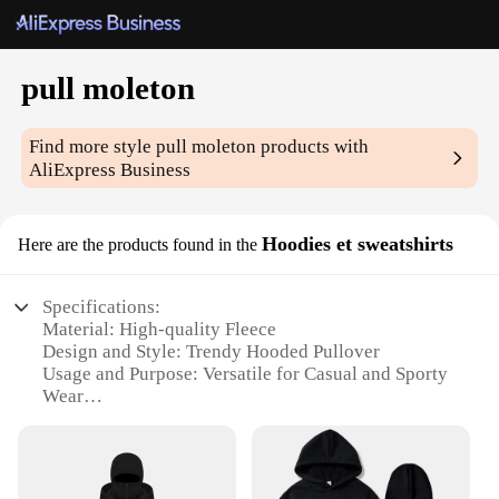
pull moleton
Find more style
pull moleton
products with
AliExpress Business
Hoodies et sweatshirts
Here are the products found in the
Specifications:
Material: High-quality Fleece
Design and Style: Trendy Hooded Pullover
Usage and Purpose: Versatile for Casual and Sporty
Wear
Typical Adaptive Scenario: Perfect for Outdoor
Activities and Indoor Comfort
Shape or Size or Weight or Quantity: Available in
Various Sizes and Colors