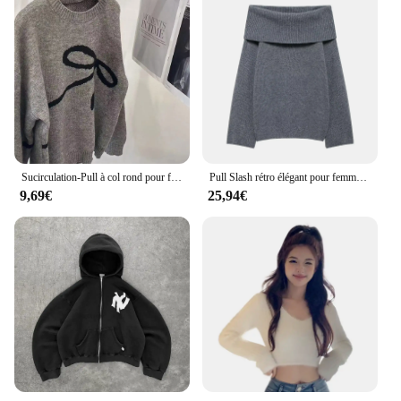
Sucirculation-Pull à col rond pour femme, nœud épissé, manches longues, haut avec tout, pulls décontractés, X13, coréen, nouveau, 2024
Pull Slash rétro élégant pour femme, pull doux pour femme, vêtements chics et décontractés, mode 2024
9,69€
25,94€