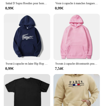
Initial D Supra Hoodies pour hommes et femmes, Manga Print At Casual Sweat-shirt, manches longues, style japonais, printemps automne S-3xl
Veste à capuche à manches longues PVD pour hommes, fermeture à glissière, sweat-shirt Slim Fit, vêtements pour hommes, automne
0,99€
0,99€
Sweat à capuche en laine Hip Hop pour hommes et femmes, sweat-shirt imprimé à la mode, noir, gris, rose, vêtements de rue de marque
Sweats à capuche décontractés pour hommes, pulls à capuche PVD, sweat-shirt masculin, haut solide, document, mode
0,99€
7,54€