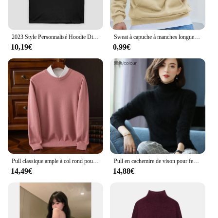
2023 Style Personnalisé Hoodie Diy Texte Couple Amis Famille Logo Image Imprimer Vêtements Personnalisé Sports Loisirs Pull Taille Xs-4Xl
Sweat à capuche à manches longues pour hommes avec poche kangourou, sweat-shirt sourire, style sport de rue, décontracté, à la mode, automne et hiver
10,19€
0,99€
Pull classique ample à col rond pour hommes avec 100% pure laine, nouveau pull décontracté en cachemire tricoté S-3XL en automne et en hiver.
Pull en cachemire de vison pour femme, tricots chauds, optique pull, solide, document, grande taille, base, vêtements à revers haut, automne, hiver, 100%
14,49€
14,88€