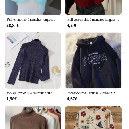
Pull en mohair à manches longues pour femme, pull en cachemire de vison, haute qualité, doux, optique, chaud, automne, hiver, nouveau, E255
Pull coréen chic à manches longues avec nœud papillon, pull à encolure oblique irrégulière, tempérament lancé
28,85€
4,29€
WoBjLurex-Pull à col roulé scintillant pour femme, pull femme, pull femme, haut, mode, élégant, solide, commandé, automne, hiver
Sweat-Shirt à Capuche Vintage Y2k, Streetwear, Chemise Assortie, Respiré, Esthétique, Style Coréen, Pull Hiphelicopter, Haut de Styliste
1,58€
4,67€