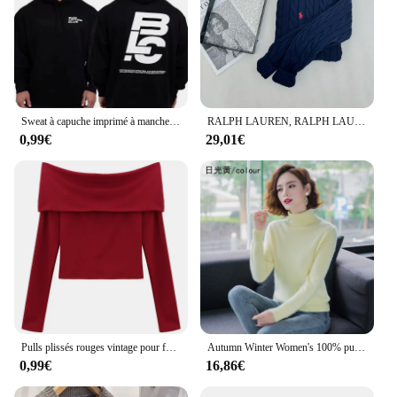
Sweat à capuche imprimé à manches longues pour hommes, sweat-shirt de fitness, haut sportif en déclin, grande taille, automne, hiver
RALPH LAUREN, RALPH LAUREN‍‍‍Pull en cachemire d'hiver classique pour hommes et femmes, pull à col rond, marque de luxe, Ralph Darknit
0,99€
29,01€
Pulls plissés rouges vintage pour femmes, col slash, manches longues minces, court, basique, sexy, nouveau, chaud, chic, streetwear Ulzzang, tout assressenti
Autumn Winter Women's 100% pure Mink Cashmere Sweater Lapel Pullovers Loose Knit Tops Korean Wild Sweater Female Jacket Jumpers
0,99€
16,86€