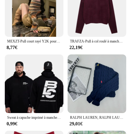
MEXZT-Pull court rayé Y2K pour femme, col slash, pull fin, tricots vintage, Harajuku, coréen, Off Initiated
TRAFZA-Pull à col roulé à manches longues pour femmes, Pull décontracté, Tricots chauds, Solide, Vintage, Bourgogne, Automne, Hiver
8,77€
22,19€
Sweat à capuche imprimé à manches longues pour hommes, sweat-shirt de fitness, haut sportif en déclin, grande taille, automne, hiver
RALPH LAUREN, RALPH LAUREN‍‍‍Pull en cachemire d'hiver classique pour hommes et femmes, pull à col rond, marque de luxe, Ralph Darknit
0,99€
29,01€