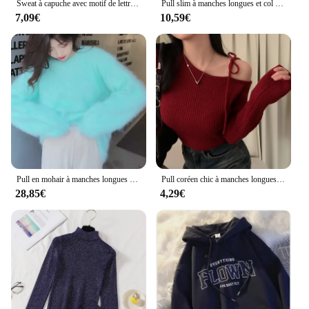
Sweat à capuche avec motif de lettres rétro pour femmes, pull Hip Hop, Streetwear Y2K, vêtements Harajuku, haute qualité, nouveau
Pull slim à manches longues et col en V pour femmes, pull décontracté, haut court, style coréen, document solide, sexy, automne, printemps
7,09€
10,59€
Pull en mohair à manches longues pour femme, pull en cachemire de vison, haute qualité, doux, optique, chaud, automne, hiver, nouveau, E255
Pull coréen chic à manches longues avec nœud papillon, pull à encolure oblique irrégulière, tempérament lancé
28,85€
4,29€