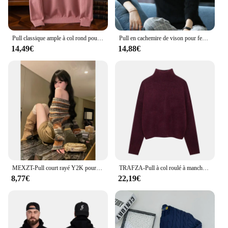
Pull classique ample à col rond pour hommes avec 100% pure laine, nouveau pull décontracté en cachemire tricoté S-3XL en automne et en hiver.
Pull en cachemire de vison pour femme, tricots chauds, optique pull, solide, document, grande taille, base, vêtements à revers haut, automne, hiver, 100%
14,49€
14,88€
MEXZT-Pull court rayé Y2K pour femme, col slash, pull fin, tricots vintage, Harajuku, coréen, Off Initiated
TRAFZA-Pull à col roulé à manches longues pour femmes, Pull décontracté, Tricots chauds, Solide, Vintage, Bourgogne, Automne, Hiver
8,77€
22,19€