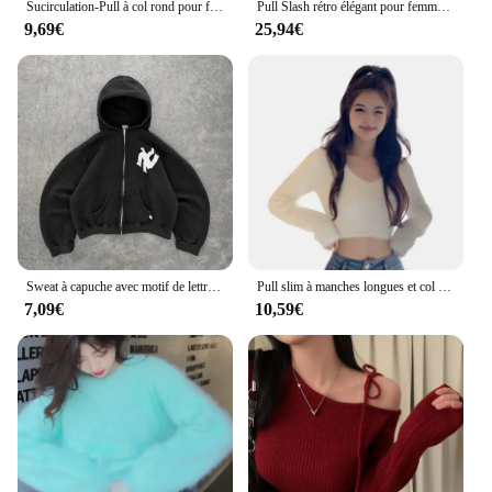
Sucirculation-Pull à col rond pour femme, nœud épissé, manches longues, haut avec tout, pulls décontractés, X13, coréen, nouveau, 2024
Pull Slash rétro élégant pour femme, pull doux pour femme, vêtements chics et décontractés, mode 2024
9,69€
25,94€
Sweat à capuche avec motif de lettres rétro pour femmes, pull Hip Hop, Streetwear Y2K, vêtements Harajuku, haute qualité, nouveau
Pull slim à manches longues et col en V pour femmes, pull décontracté, haut court, style coréen, document solide, sexy, automne, printemps
7,09€
10,59€