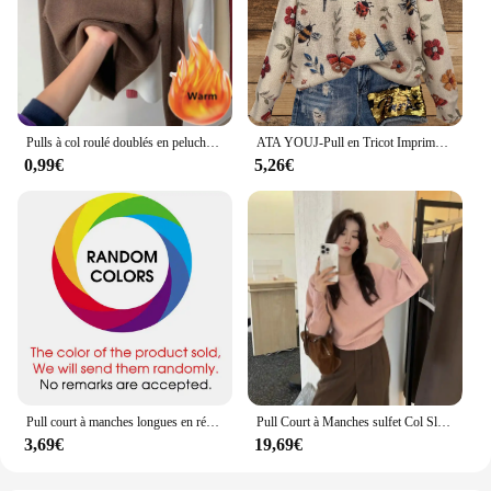
Pulls à col roulé doublés en peluche pour femmes, pulls vintage, tricots décontractés, pull kazak commandé
ATA YOUJ-Pull en Tricot Imprimé pour Femme, Vêtement Respirant, Automne-Hiver, Y-2025
0,99€
5,26€
Pull court à manches longues en résille pour femmes, pulls courts évidés, col rond, manches évasées, mode estivale
Pull Court à Manches sulfet Col Slash pour Femme, Vêtement Sexy, Chic, de Couleur Unie, Style Coréen, Streetwear, Y2K
3,69€
19,69€