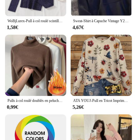
WoBjLurex-Pull à col roulé scintillant pour femme, pull femme, pull femme, haut, mode, élégant, solide, commandé, automne, hiver
Sweat-Shirt à Capuche Vintage Y2k, Streetwear, Chemise Assortie, Respiré, Esthétique, Style Coréen, Pull Hiphelicopter, Haut de Styliste
1,58€
4,67€
Pulls à col roulé doublés en peluche pour femmes, pulls vintage, tricots décontractés, pull kazak commandé
ATA YOUJ-Pull en Tricot Imprimé pour Femme, Vêtement Respirant, Automne-Hiver, Y-2025
0,99€
5,26€