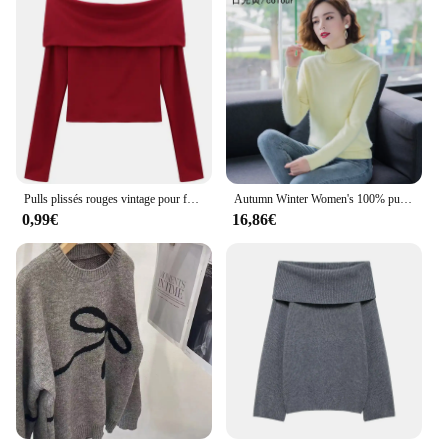
Pulls plissés rouges vintage pour femmes, col slash, manches longues minces, court, basique, sexy, nouveau, chaud, chic, streetwear Ulzzang, tout assressenti
Autumn Winter Women's 100% pure Mink Cashmere Sweater Lapel Pullovers Loose Knit Tops Korean Wild Sweater Female Jacket Jumpers
0,99€
16,86€