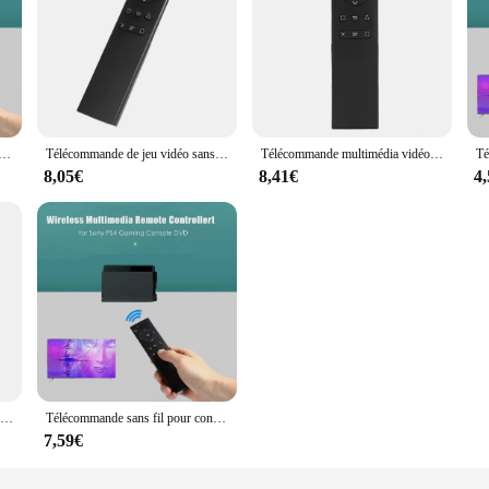
ultimédia sans fil pour console PS4, manette de jeu Cotrol, 2.4G, 2.4G
Télécommande de jeu vidéo sans fil pour Sony PS4, remplacement de la télécommande, accessoires de console, 2.4G
Télécommande multimédia vidéo sans fil pour Sony PS4, limitation DVD, 2.4G, jeu, accessoires de jeu, 5-1 pièces
8,05€
8,41€
4
Télécommande multimédia vidéo sans fil pour Sony PS4, limitation DVD, 2.4G, jeu, accessoires de jeu, 5-1 pièces
Télécommande sans fil pour console PS4, hôte de jeu PlayStation 4, 2.4G
7,59€