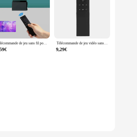
Télécommande de jeu sans fil pour console Sony PS4, haute performance, 2.4G, fonctions de lecture DVD, gamme arc-en-ciel
Télécommande de jeu vidéo sans fil pour Sony PS4, remplacement de la télécommande, accessoires de console, 2.4G
,59€
9,29€