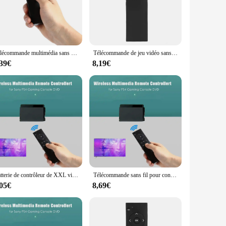
ates clutter but also enhances your freedom of movement,
ange of games without any hassle. Whether you're engaging in
Télécommande multimédia sans fil pour console Sony PS4, contrôle vidéo, DVD, DC 3V, 2.4G
Télécommande de jeu vidéo sans fil pour Sony PS4, remplacement de la télécommande, accessoires de console, 2.4G
,39€
8,19€
 make it an excellent choice for both casual and professional
ent. With sets available for sale, this controller is a
 or a vendor seeking to stock up on quality gaming equipment,
Batterie de contrôleur de XXL vidéo sans fil pour Sony PS4, limitation DVD, télécommande, accessoires de jeux, 2.4G, 62
Télécommande sans fil pour console Playstation 4, ultra-mince, 2.4G, limitation
,05€
8,69€