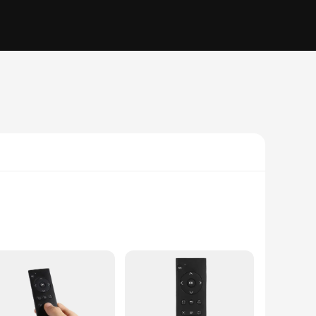
 controller ensures longevity and durability, making it a
grip, reducing hand fatigue during extended play. The high-