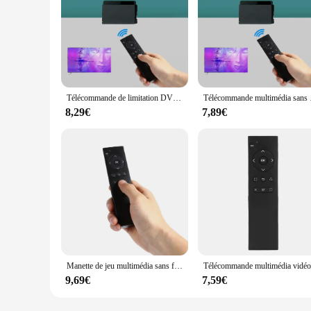
Télécommande de limitation DVD pour Sony PS4, vidéo sans fil 2.4G, contrôleur multimédia
Télécommande m
8,29€
7,89€
Manette de jeu multimédia sans fil pour console PS4, manette de jeu Cotrol, 2.4G
9,69€
7,59€