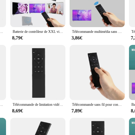
ecise commands, allowing you to react quickly in fast-paced games.
sets a new standard for wireless gaming. The absence of wires not only elimin
oller's compatibility with the PS4 console ensures that you can enjoy a wide r
s designed to deliver a seamless and responsive gaming experience.
ans fil pour console Playstation 4, ultra-mince, limitation 2.4G, 2.4G
Batterie de contrôleur de XXL vidéo sans fil pour Sony, PS4, limitation de DVD, télécommande, accessoires de jeux, 2.4G, 62
Télécommande multimédia sans fil pour console Sony PS4, contrôle vidéo DVD, DC 3V, 2.4G
8,79€
3,86€
7
ool tailored for the serious gamer. Its sleek design and responsive performance
dors and suppliers looking to provide their customers with top-tier gaming equipm
g accessory offerings. Whether you're a gamer looking for a reliable controller
e limitation DVD pour Sony PS4, vidéo sans fil 2.4G, contrôleur multimédia
Télécommande de limitation vidéo sans fil, console de jeu PlayStation 4, télécommande multimédia DVD PS4, 2.4G
Télécommande sans fil pour console PS4, hôte de jeu PlayStation 4, 2.4G
8,69€
7,89€
8