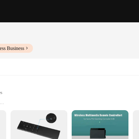
ess Business
es
xperience
tes your gaming sessions to new heights. Crafted from robust ABS plastic, this
omic design is not only aesthetically pleasing but also provides a comfortable 