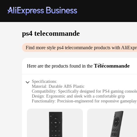
ps4 telecommande
Find more style
ps4 telecommande
products with AliExpr
Télécommande
Here are the products found in the
Specifications:
Material: Durable ABS Plastic
Compatibility: Specifically designed for PS4 gaming consol
Design: Ergonomic and sleek with a comfortable grip
Functionality: Precision-engineered for responsive gameplay
Performance: High-sensitivity buttons for swift commands
Connectivity: Bluetooth wireless for a clutter-free gaming e
Features:
**Enhanced Gaming Experience**
The PS4 telecommande is a revolutionary accessory that eleva
reliable companion for all your gaming adventures. Its ergon