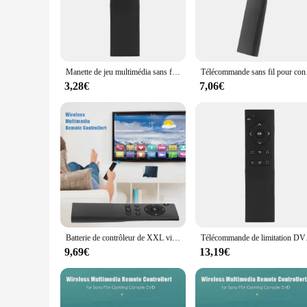
sensitivity buttons are meticulously placed for swift and pr
**Seamless Connectivity and Compatibility**
With Bluetooth wireless connectivity, the PS4 telecommande 
making it an ideal choice for competitive gaming. The contr
a solo campaign or competing with friends, this controller i
Manette de jeu multimédia sans fil pour console PS4, télécommande, manette de jeu, 2.4G, 2.4G
Télécommande s
**Designed for Gamers, Tailored for Wholesale**
3,28€
7,06€
The PS4 telecommande is not just a gaming accessory; it's a t
gamers. As a wholesale product, it's designed to cater to ven
versatile option for retailers looking to expand their gamin
the PS4 telecommande is the perfect choice.
Batterie de contrôleur de XXL vidéo sans fil pour Sony PS4, limitation DVD, télécommande, accessoires de jeux, 2.4G, 62
Télécommande d
9,69€
13,19€