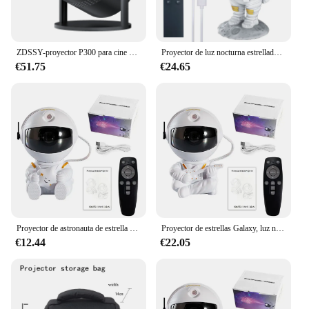
ZDSSY-proyector P300 para cine en casa, dispositivo con Android 11, estilo libre, 720P, 1080P, 4K, compatible con HDMI y USB, para SAMSUNG y XiaoMi
Proyector de luz nocturna estrellada para habitación de niños, astronauta, Galaxia, estrella, temporizador, nebulosa remota, decoración del hogar
€51.75
€24.65
Proyector de astronauta de estrella de galaxia, luz LED de noche, lámpara de decoración de cielo estrellado, dormitorio, habitación, regalos decorativos para niños
Proyector de estrellas Galaxy, luz nocturna, astronauta, proyector espacial, nebulosa estrellada, lámpara LED de techo para dormitorio, decoración del hogar, regalo para niños
€12.44
€22.05