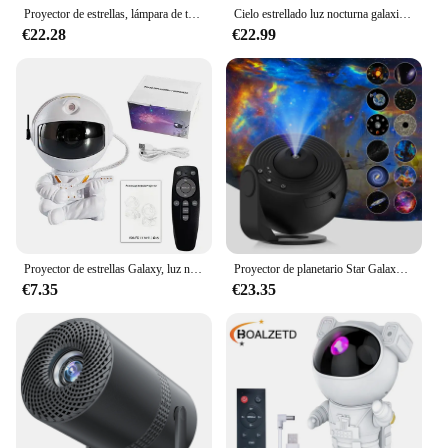
Proyector de estrellas, lámpara de techo de nebulosa estrellada para dormitorio, luz LED nocturna, astronauta, Lámpara decorativa para el hogar, regalo para niños
Cielo estrellado luz nocturna galaxia proyector 360 ° rotar planetario lámpara para dormitorio Día de San Valentín Regalo boda enviar 13 juegos de película
€22.28
€22.99
Proyector de estrellas Galaxy, luz nocturna, astronauta, proyector espacial, nebulosa estrellada, lámpara LED de techo para dormitorio, decoración del hogar, regalo para niños
Proyector de planetario Star Galaxy para dormitorio, luz nocturna de cielo con rotación de 360 °, 12 discos Galaxy, área de proyección grande
€7.35
€23.35