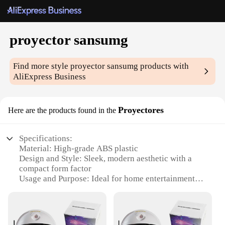
proyector sansumg
Find more style
proyector sansumg
products with
AliExpress Business
Proyectores
Here are the products found in the
Specifications:
Material: High-grade ABS plastic
Design and Style: Sleek, modern aesthetic with a
compact form factor
Usage and Purpose: Ideal for home entertainment
and office presentations
Performance and Property: Bright, vivid 1080p
resolution with a 3000:1 contrast ratio
Parts and Accessories: Includes a remote control