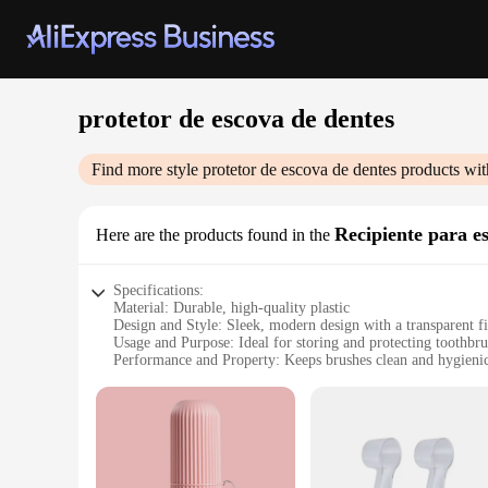
protetor de escova de dentes
Find more style
protetor de escova de dentes
products wit
Recipiente para es
Here are the products found in the
Specifications:
Material: Durable, high-quality plastic
Design and Style: Sleek, modern design with a transparent f
Usage and Purpose: Ideal for storing and protecting toothbr
Performance and Property: Keeps brushes clean and hygieni
Shape or Size or Weight or Quantity: Compact and lightweigh
Applicable People: Perfect for individuals and families see
Features:
|Wholesale|Vendors|
**Effortless Organization and Hygiene**