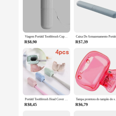
Viagem Portátil Toothbrush Cup, Bathroom Toothpaste Holder, Storage Case, Box Organizer, Travel Higiene Pessoal Storage Cup, Criativo, Novo
Caixa De A
R$8,90
R$7,39
Portátil Toothbrush Head Cover Caps, Tooth Brush Holder, Protector Case para Viagem, Outdoor, Camping, Banheiro Organizer, 4 Pcs, 8 Pcs, 20Pcs
Tampa protetora do tampão do suporte da escova, gra
R$8,45
R$6,79