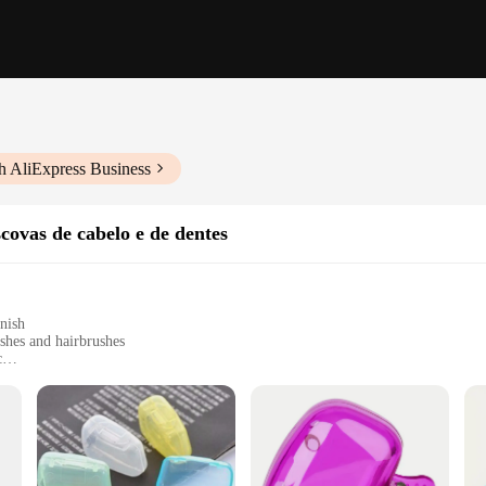
h AliExpress Business
covas de cabelo e de dentes
inish
ushes and hairbrushes
c
t, suitable for various storage spaces
king organized bathroom storage