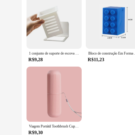
1 conjunto de suporte de escova de dentes montado na parede para banheiro. Suporte para colheres e garfos para cozinha - armazenamento de escova de dentes que economiza espaço
Bloco de construção Em Forma De Escova D
R$9,28
R$11,23
Viagem Portátil Toothbrush Cup, Bathroom Toothpaste Holder, Storage Case, Box Organizer, Travel Higiene Pessoal Storage Cup, Criativo, Novo
R$9,30