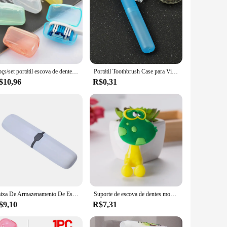
5 pçs/set portátil escova de dentes cabeça capa tampas protetor caso titular viagem ao ar livre caminhada acampamento acessórios do banheiro
Portátil Toothbrush Case para Viagem, Suporte De Armazenamento, Cover Box, Caminhadas, Camping, Moda
$10,96
R$0,31
Caixa De Armazenamento De Escova De Dentes Portátil, Tampa Simples, Escova De Dentes Liso Proteger, Caso À Prova De Poeira, Viagem Em Casa, Banheiro
Suporte de escova de dentes montado na parede Animal dos desenhos animados Escova de dente antibacteriana Cremalheira de armazenamento com ventosa Organizador do banheiro
$9,10
R$7,31