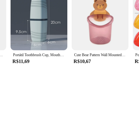
e Dentes Titular, Criativo Mini Crianças Escova De Dentes Rack De Armazenamento, Gancho De Parede À Prova D' Água De Poeira
Portátil Toothbrush Cup, Mouthwash Cup, Toothbrush Cup, Household Set, Cilindro Dente, Caixa De Armazenamento De Creme Dental
Cute Bear Pattern Wall Mounted Toothbrush Storage Rack, Multifuncional Toothbrush Container, Acessórios do banheiro, 2Pcs
R$11,69
R$10,67
R