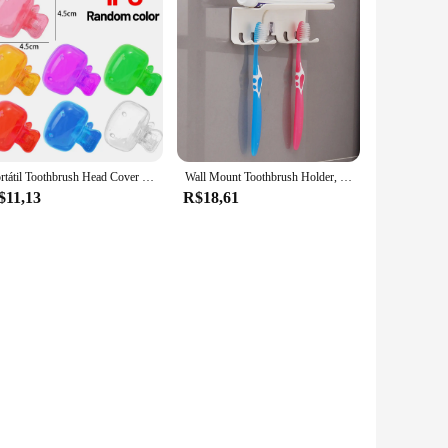
Portátil Toothbrush Head Cover Clips, Dustproof Cap, Viagem Caminhadas e Camping Covers, Acessório do banheiro, 1pc, 20 pcs
Wall Mount Toothbrush Holder, Creme dental e Toothbrush Hanger, Organizador de armazenamento para chuveiro, auto-adesivo, 4 Slots
$11,13
R$18,61