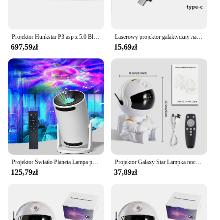
Projektor Hunkstar P3 asp z 5.0 Bluetooth, 1000 ANSI, natywny 1080P, dekodowanie 4K obsługuje automatyczną korektę Keystone, dźwięk 2*5W
Laserowy projektor galaktyczny лазерный проектор Światło USB Romantyczne światło gwiazdowe na dach samochodu Wnętrze dla domu
697,59zł
15,69zł
Projektor Światło Planeta Lampa projekcyjna Lampka nocna Czarne dziury Ziemia Księżyc Niebo Oświetlenie Zdalny głośnik Bluetooth
Projektor Galaxy Star Lampka nocna Astronauta Projektor kosmiczny Gwiaździsta mgławica Lampa sufitowa LED do sypialni Wystrój domu Prezent dla dzieci
125,79zł
37,89zł