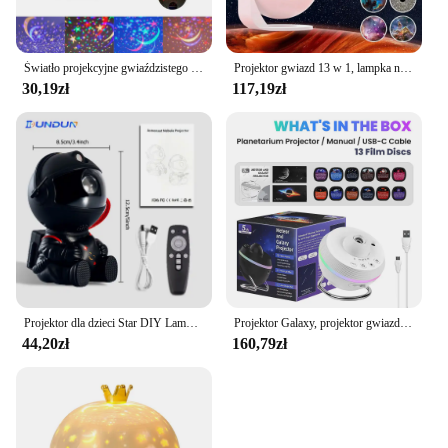
Światło projekcyjne gwiaździstego nieba 360° Obrotowa lampa księżycowa z obsługą wtyczki USB Zasilacz do sypialni w domu na prezent urodzinowy
Projektor gwiazd 13 w 1, lampka nocna Projektor galaktyczny Projektor gwiaździstego nieba 360 ° Obrotowa lampa planetarium do dekoracji sypialni dla dzieci
30,19zł
117,19zł
Projektor dla dzieci Star DIY Lampka nocna z pilotem 360 Regulowana konstrukcja Astronauta Mgławica Galaxy Oświetlenie dla dzieci
Projektor Galaxy, projektor gwiazd planetarium Meteor HD 13 w 1, 360 ° Obrotowa, bardzo duża, czasowa lampka nocna w gwiaździstej nocy do łóżka
44,20zł
160,79zł