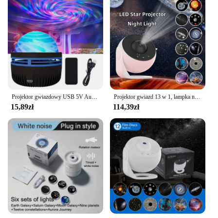
Projektor gwiazdowy USB 5V Aurora Galaxy Night Light 360 ° Obrotowy z pilotem Ocean Wave Northern Light Bedroom Party KTV
Projektor gwiazd 13 w 1, lampka nocna Projektor galaktyczny Projektor gwiaździstego nieba 360 ° Obrotowa lampa planetarium do dekoracji sypialni dla dzieci
15,89zł
114,39zł