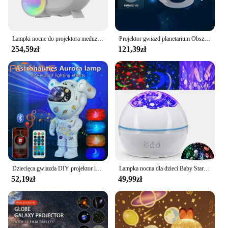
Lampki nocne do projektora meduz 13 w 1, 360 ° Obróć projektor 4K Ultra HD Galaxy Starry Sky do lampy dekoracyjnej pokoju
Projektor gwiazd planetarium Obszar obrazu HD Lampka nocna LED, płyty filmowe 4K 13 HD, 360 ° Obrotowy timer 1/2h do sypialni dzieci i dorosłych
254,59zł
121,39zł
Dziecięca gwiazda DIY projektor lampka nocna z pilotem 360 regulowana konstrukcja astronauta mgławica Galaxy oświetlenie dla dzieci
Lampka nocna dla dzieci Baby Star Lampka nocna Projektor Lampa 360 stopni Obrotowy 2 w 1 Ocean Starry Night Light Projektor 8 kolorów
52,19zł
49,99zł