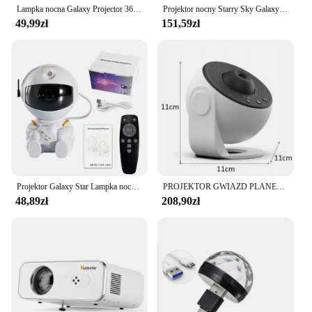
Lampka nocna Galaxy Projector 360°° Obróć projektor gwiaździstego nieba lampa planetarium dla dzieci sypialnia prezent na walentynki dekoracje ślubne
Projektor nocny Starry Sky Galaxy 360 ° Obrotowa lampa planetarium do sypialni Prezent na walentynki Ślub Wyślij 13 zestawów filmów
49,99zł
151,59zł
Projektor Galaxy Star Lampka nocna LED Starry Sky Astronauta projektor Lampa do dekoracji Projektor kina domowego Prezenty dla dzieci
PROJEKTOR GWIAZD PLANETARIUM OBROTOWY LED LAMPKA NOCNA USB 12 PROJEKCJI
48,89zł
208,90zł