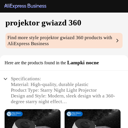
projektor gwiazd 360
Find more style
projektor gwiazd 360
products with
AliExpress Business
Lampki nocne
Here are the products found in the
Specifications:
Material: High-quality, durable plastic
Product Type: Starry Night Light Projector
Design and Style: Modern, sleek design with a 360-
degree starry night effect
Usage and Purpose: Ideal for creating a cozy,
celestial ambiance in any room
Typical Adaptive Scenario: Perfect for bedrooms,
living rooms, or even outdoor spaces