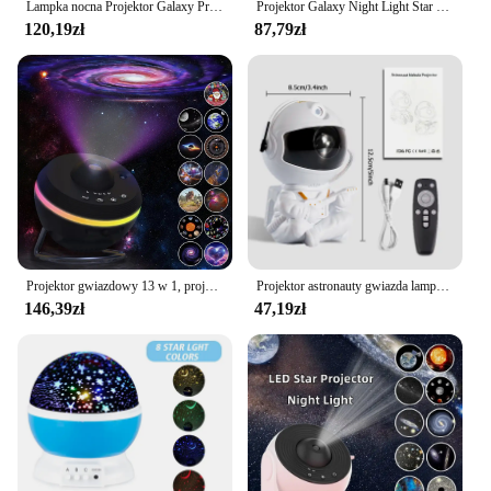
Lampka nocna Projektor Galaxy Projektor gwiaździstego nieba 360 ° Obrotowa lampa planetarium do sypialni dziecięcej prezent na walentynki ślub grudzień
Projektor Galaxy Night Light Star Planetarium projektor dla dorosłych 360 ° rotujący pokój gier, kino domowe, sufit, wystrój pokoju (biał.
120,19zł
87,79zł
Projektor gwiazdowy 13 w 1, projektor Galaxy, lampki nocne 360 ° Obróć projektor Starry Sky 4K Ultra HD do lampy dekoracyjnej pokoju
Projektor astronauty gwiazda lampka nocna z pilotem 360 regulowana konstrukcja sypialnia mgławica Galaxy projektor światła prezent dla dzieci
146,39zł
47,19zł