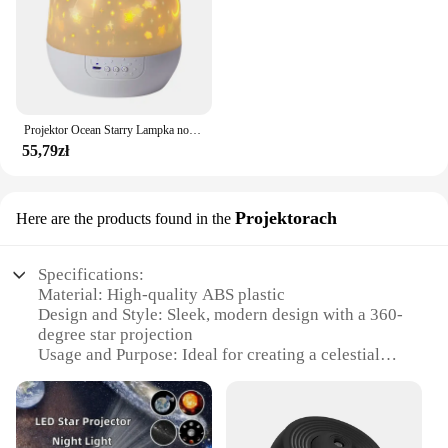
Projektor Ocean Starry Lampka nocna LED Konstelacja dzieci Galaktyczna projekcja Światło Obrót o 360 stopni Światło mgławicy
55,79zł
Projektorach
Here are the products found in the
Specifications:
Material: High-quality ABS plastic
Design and Style: Sleek, modern design with a 360-
degree star projection
Usage and Purpose: Ideal for creating a celestial
ambiance in homes, offices, or event spaces
Performance and Property: Energy-efficient LED
bulbs for long-lasting, vibrant projections
Parts and Accessories: Comes with a user-friendly