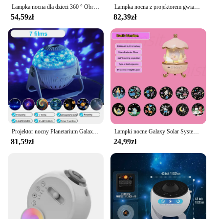
Lampka nocna dla dzieci 360 ° Obrotowy projektor nocny dla dzieci Projektor światła gwiazdowego do sypialni Projektor sufitowy Prezenty dla dzieci
Lampka nocna z projektorem gwiazdowym dla dzieci i pilotem 360° ° Regulowana konstrukcja Oświetlenie galaktyki z mgławicą astronauty dla dorosłych dzieci
54,59zł
82,39zł
Projektor nocny Planetarium Galaxy 360 ° Regulowana lampka nocna Star Sky do sypialni w domu dla dzieci prezent urodzinowy
Lampki nocne Galaxy Solar System Projector 360° ° Obrotowy 12-filmowy projektor nocny dla dzieci w kształcie gwiazdy do lampy dekoracyjnej do sypialni
81,59zł
24,99zł