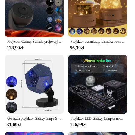
Projektor Galaxy Światło projekcyjne gwiaździstego nieba 360 ° Obrotowe światło nocne planetarium HD Skupiające światło projekcyjne Wystrój domu
Projektor oceaniczny Lampka nocna Obrót o 360 stopni Lampa projektora Galaxy dla dzieci Do sypialni Impreza Urodziny Prezenty świąteczne
128,99zł
56,39zł
Gwiazda projektor Galaxy lampa Starry Sky Night Light 360 ° obrotowy akumulator 3-kolorowy Star Sky Light projektor lampka nocna prezent
Projektor LED Galaxy Lampka nocna Projektor planetarium 360° ° Obrotowy projektor gwiazdowy do dekoracji wnętrz Lampa projekcyjna gwiazdowego nieba
31,09zł
126,99zł