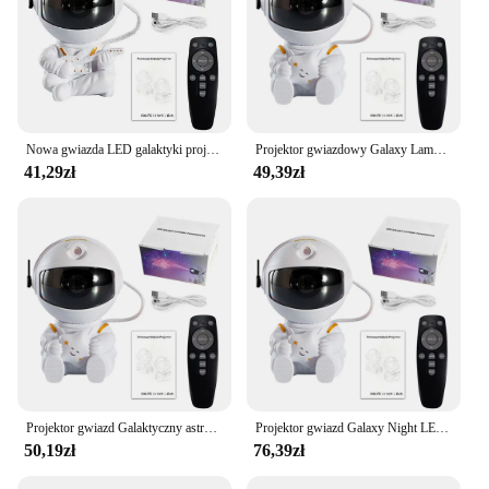
Nowa gwiazda LED galaktyki projektor lampka nocna gwiaździste niebo astronauta projektor lampa do dekoracji wystrój pokoju sypialni prezent dla dzieci
Projektor gwiazdowy Galaxy Lampka nocna Astronauta Projektor kosmiczny Gwiaździsta mgławica Sufitowa lampa LED do sypialni Dom Dekoracyjny prezent dla dzieci
41,29zł
49,39zł
Projektor gwiazd Galaktyczny astronauta Projektor kosmiczny Gwiazda Mgławica Sufitowe lampy LED Sypialnia Wystrój domu Lampka nocna Prezenty dla dzieci
Projektor gwiazd Galaxy Night LED Light Astronaut Space Projector Starry Nebula Ceiling Lamp for Bedroom Home Decorative kids gift
50,19zł
76,39zł