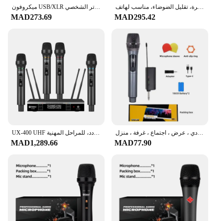
ميكروفون لافالير لاسلكي، ميكروفون طية صدر السترة، تقليل الضوضاء، مناسب لهاتف iPhone 15، Android، USB C، TikTok، Streaming، Vlog، WM620 PC2
ميكروفون USB/XLR ديناميكي 2025 مع مقبض كسب/كتم صوت يعمل باللمس/مقبس سماعة الرأس، ميكروفون تسجيل لبطاقة الصوت للكمبيوتر الشخصي - K688W أبيض
MAD273.69
MAD295.42
ميكروفون كاريوكي لاسلكي احترافي ، ميكروفون ديناميكي محمول باليد ، خطاب غناء حفلة ، كنيسة ، نادي ، عرض ، اجتماع ، غرفة ، منزل
UX-400 UHF ميكروفون لاسلكي محمول بأربع قنوات، ميكروفون قابل لإعادة الشحن، بحث تلقائي للتردد، للمراحل المهنية
MAD1,289.66
MAD77.90