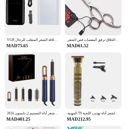
مقص الشعر الاحترافي 5 ''6'' 7 ''8'' اليابان المقاوم للصدأ تصفيف الشعر مقص الحلاق ترقق المقصات قص الشعر
VGR ماكينة حلاقة كهربائية المهنية الحلاقة أداة تهذيب اللحية الصغيرة ماكينة حلاقة اللحية آلة قطع الحلاقة الشعر المتقلب للرجال V-390
MAD75.65
MAD61.52
المهنية T9 الشعر المتقلب آلة معدنية الجسم أداة تهذيب اللحية للرجال شفرة من الفولاذ المقاوم للصدأ مقص الشعر أداة تهذيب اللحية
2024 جديد 5 في 1 مجفف الشعر الساخن مجموعة أمشاط المهنية مكواة تجعيد مكواة فرد الشعر أداة التصميم ل دايسون Airwrap مجفف الشعر Ho
MAD401.25
MAD212.95