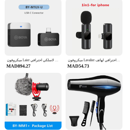
mic is designed to meet your high standards.
Additionally, it's an excellent choice for vendors
and suppliers looking to offer quality audio
equipment to their customers. With its wholesale
availability, you can offer a professional-grade mic
at a competitive price, ensuring that your customers
receive the best value for their money.
ميكروفون Lavalier لاسلكي احترافي لهاتف iPhone Android 3.5 ملم للتسجيل المباشر للراديو والحد من الضوضاء ميكروفون صغير
ميكروفون Laier لاسلكي احترافي ، iPhone valous ، بث الهاتف ، البث المباشر ، تسجيل يوتيوب
MAD894.27
MAD54.73