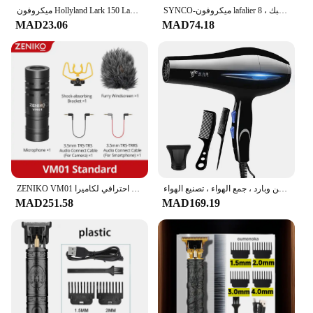
SYNCO-ميكروفون lafalier احترافي ، ميكروفون طية صدر متعدد الاتجاهات ، تقليل الضوضاء ، الاقتران التلقائي ، مشبك ، 8m ، كابل 26.2ft
ميكروفون Hollyland Lark 150 Lavalier ميكروفون Lavalier احترافي متعدد الاتجاهات ميكروفون Lavalier الاتجاهي
MAD23.06
MAD74.18
مجفف هواء أيوني قوي احترافي ، تسخين سريع ، تعديل ساخن وبارد ، جمع الهواء ، تصنيع الهواء ،
ZENIKO VM01 ميكروفون فيديو مدمج وخفيف الوزن احترافي لكاميرا Deadcat على الزجاج الأمامي للصدمات
MAD251.58
MAD169.19