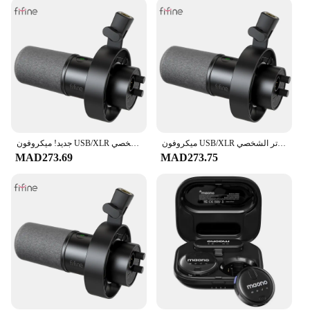
ميكروفون USB/XLR ديناميكي مع مقبض كسب/كتم صوت يعمل باللمس/مقبس سماعة الرأس، ميكروفون تسجيل لبطاقة الصوت للكمبيوتر الشخصي - K688W أبيض
جديد! ميكروفون USB/XLR ديناميكي مع مقبض كسب/كتم صوت يعمل باللمس/مقبس سماعة الرأس، ميكروفون تسجيل لبطاقة الصوت للكمبيوتر الشخصي - K688W أبيض
MAD273.69
MAD273.75