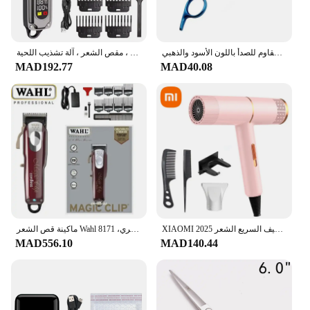
مقص احترافي لقص الشعر، مقصات تحفيف لقص الشعر المنزلي/صالونات التجميل، تصفيف الشعر من الفولاذ المقاوم للصدأ باللون الأسود والذهبي
آلة قص الشعر الاحترافية للرجال ، مقص الشعر ، آلة تشذيب اللحية ، USB قابلة لإعادة الشحن ، كهربائي لاسلكي ، حلاق
MAD192.77
MAD40.08
XIAOMI أنيون مجفف الشعر المهنية تصفيف الشعر عالية السرعة التوربينات الكهربائية تجفيف ترموستات المعالج التجفيف السريع الشعر 2025
ماكينة قص الشعر Wahl الاحترافية الأصلية مع قاعدة شحن للحلاقين، سلسلة 5 نجوم، ماكينة قص الشعر اللاسلكية، مشبك سحري، 8171
MAD556.10
MAD140.44