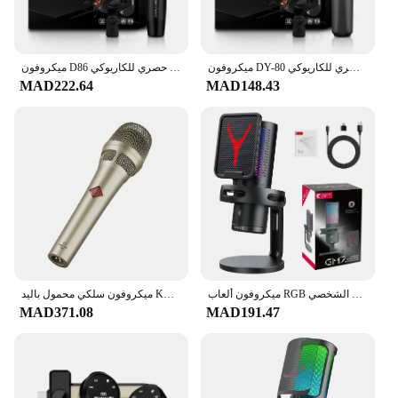
ميكروفون DY-80 احترافي معدني سلكي ديناميكي ميكروفون 6.5 ملم ميكروفون ومكبر صوت شخصي حصري للكاريوكي
ميكروفون D86 ديناميكي ميكروفون سلكي معدني 6.5 ملم ميكروفون ومكبر صوت شخصي حصري للكاريوكي
MAD222.64
MAD148.43
ميكروفون ألعاب RGB ميكروفون مكثف احترافي للكمبيوتر الشخصي USB Studio Streaming Video Podcast Gaming Recording ميكروفون مضاد للرش
ميكروفون سلكي محمول باليد KMS105 ميكروفون مكثف للتسجيل الاحترافي مع مصدر طاقة 48 فولت، جودة صوت عالية الجودة
MAD371.08
MAD191.47