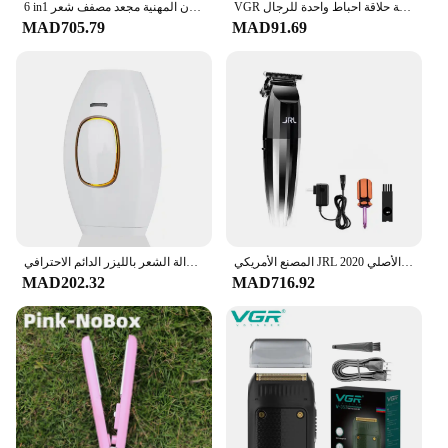
VGR ماكينة حلاقة المهنية ماكينة حلاقة كهربائية قابلة للشحن أداة تهذيب اللحية قابلة للشحن ماكينة حلاقة احباط واحدة للرجال V-375
6 in1 متعدد مصفف شعر مكواة تجعيد الشعر فرشاة الهواء الساخن الشباك برميل فرشاة مجفف الشعر صالون المهنية مجعد مصفف شعر
MAD705.79
MAD91.69
المصنع الأمريكي JRL الأصلي 2020C 2020T مقص الشعر المهنية صالون الشعر المتقلب النفط رئيس النقش كتم المنزل
جهاز إزالة الشعر بالليزر الدائم الاحترافي IPL للاستخدام المنزلي للنساء والرجال
MAD202.32
MAD716.92