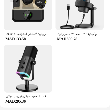
جديد! ** ميكروفون USB للتسجيل والبث على الكمبيوتر الشخصي وأجهزة Mac، وإخراج سماعة الرأس وزر كتم الصوت الذي يعمل باللمس، وميكروفون مع 3 أوضاع RGB -A8
2025 Q9 ميكروفون لاسلكي احترافي Lavalier لطية صدر السترة لمقابلة تسجيل الفيديو المباشرة Tiktok مع مشبك مغناطيسي
MAD133.58
MAD300.78
جديد! ميكروفون ديناميكي USB/XLR مع زر كتم الصوت الذي يعمل باللمس، ومقبس سماعة الرأس، وأجهزة التحكم في الإدخال/الإخراج، لخلاط PS5/4، وميكروفون الألعاب Ampligame AM8
MAD295.36