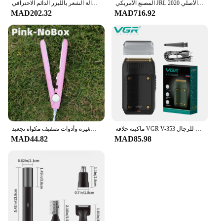
المصنع الأمريكي JRL الأصلي 2020C 2020T مقص الشعر المهنية صالون الشعر المتقلب النفط رئيس النقش كتم المنزل
جهاز إزالة الشعر بالليزر الدائم الاحترافي IPL للاستخدام المنزلي للنساء والرجال
MAD202.32
MAD716.92
ماكينة حلاقة VGR V-353 ماكينة حلاقة كهربائية احترافية ماكينة تشذيب اللحية المحمولة ماكينة حلاقة صغيرة قابلة لإعادة الشحن للرجال
مكواة شعر 3 في 1، مكواة مسطحة عالية الجودة، مشط ساخن، مكواة فرد الشعر الاحترافية الصغيرة وأدوات تصفيف مكواة تجعيد
MAD44.82
MAD85.98