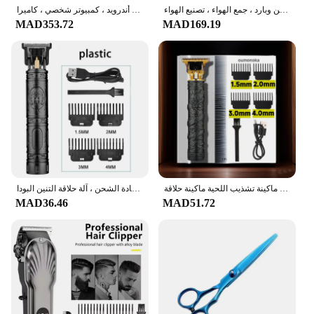
مجفف هواء أيوني قوي احترافي ، تسخين سريع ، تعديل ساخن وبارد ، جمع الهواء ، تصنيع الهواء ،
بويا-مكثف احترافي ميكروفون بندقية ، ميكروفون صغير مع حامل صدمات للآيفون ، أندرويد ، كمبيوتر شخصي ، كاميرا DSLR ، تسجيل فيديو
MAD353.72
MAD169.19
ماكينة حلاقة كهربائية احترافية جديدة للرجال ماكينة حلاقة للرجال ماكينة تشذيب اللحية ماكينة حلاقة T9 مقص الشعر دروبشيبينغ
آلة قص الشعر الكهربائية للرجال ، مقص الشعر العتيق ، ماكينة حلاقة رجالية محترفة ، آلة حلاقة قابلة لإعادة الشحن ، آلة حلاقة التنين البودا ، T9
MAD36.46
MAD51.72