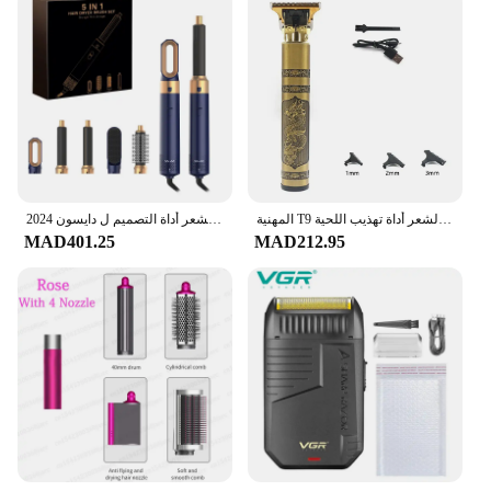
المهنية T9 الشعر المتقلب آلة معدنية الجسم أداة تهذيب اللحية للرجال شفرة من الفولاذ المقاوم للصدأ مقص الشعر أداة تهذيب اللحية
2024 جديد 5 في 1 مجفف الشعر الساخن مجموعة أمشاط المهنية مكواة تجعيد مكواة فرد الشعر أداة التصميم ل دايسون Airwrap مجفف الشعر Ho
MAD401.25
MAD212.95