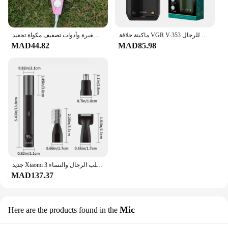
ماكينة حلاقة VGR V-353 ماكينة حلاقة كهربائية احترافية ماكينة تشذيب اللحية المحمولة ماكينة حلاقة صغيرة قابلة لإعادة الشحن للرجال
مكواة شعر 3 في 1، مكواة مسطحة عالية الجودة، مشط ساخن، مكواة فرد الشعر الاحترافية الصغيرة وأدوات تصفيف مكواة تجعيد
MAD44.82
MAD85.98
جديد Xiaomi 3 في 1 المهنية الكهربائية الأنف الشعر المتقلب الرجال والنساء USB شحن الحاجب الوجه الأنف المتقلب مقص الشعر
MAD137.37
Mic
Here are the products found in the