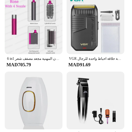
VGR ماكينة حلاقة المهنية ماكينة حلاقة كهربائية قابلة للشحن أداة تهذيب اللحية قابلة للشحن ماكينة حلاقة احباط واحدة للرجال V-375
6 in1 متعدد مصفف شعر مكواة تجعيد الشعر فرشاة الهواء الساخن الشباك برميل فرشاة مجفف الشعر صالون المهنية مجعد مصفف شعر
MAD705.79
MAD91.69