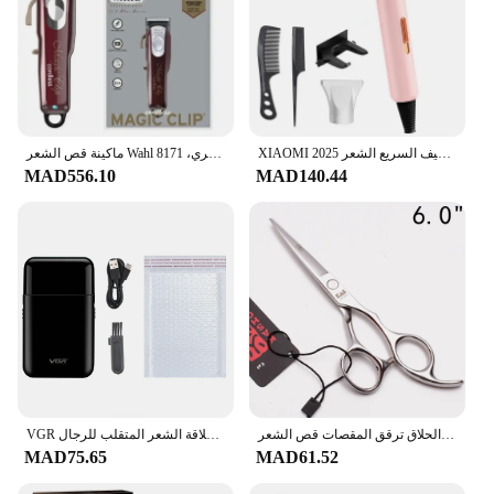
XIAOMI أنيون مجفف الشعر المهنية تصفيف الشعر عالية السرعة التوربينات الكهربائية تجفيف ترموستات المعالج التجفيف السريع الشعر 2025
ماكينة قص الشعر Wahl الاحترافية الأصلية مع قاعدة شحن للحلاقين، سلسلة 5 نجوم، ماكينة قص الشعر اللاسلكية، مشبك سحري، 8171
MAD556.10
MAD140.44
مقص الشعر الاحترافي 5 ''6'' 7 ''8'' اليابان المقاوم للصدأ تصفيف الشعر مقص الحلاق ترقق المقصات قص الشعر
VGR ماكينة حلاقة كهربائية المهنية الحلاقة أداة تهذيب اللحية الصغيرة ماكينة حلاقة اللحية آلة قطع الحلاقة الشعر المتقلب للرجال V-390
MAD75.65
MAD61.52