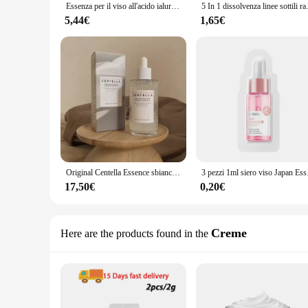
Essenza per il viso all'acido ialuronico essenza per la pelle del viso idratante profonda prodotti coreani per la cura della pelle
5 In 1 dissolvenza linee sottili ras
5,44€
1,65€
Original Centella Essence sbiancante di alta qualità schiarente idratante riparatore Facia barriera per la pelle Angel Skincare 100ml
3 pezzi 1ml siero
17,50€
0,20€
Creme
Here are the products found in the