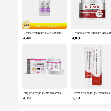
Crema schiarente alla Nicotinamide per la pelle scura efficace schiarire la candeggina interna della coscia rimuovere la melanina parti intime illumina la crema
Retinolo cre
4,48€
4,01€
50g viso corpo crema schiarente coscia ascellare melanina interna lozione schiarente delicato nutriente migliora opaco illuminare la cura della pelle
Crema viso antirughe istantanea Anti in
4,15€
1,11€