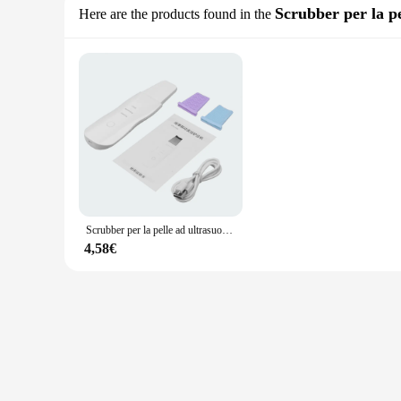
Scrubber per la pe
Here are the products found in the
Scrubber per la pelle ad ultrasuoni Scrubber per la pulizia del viso con vibrazione profonda pala per la pulizia del viso Peeling per la rimozione della testa nera massaggiatore per il viso
4,58€