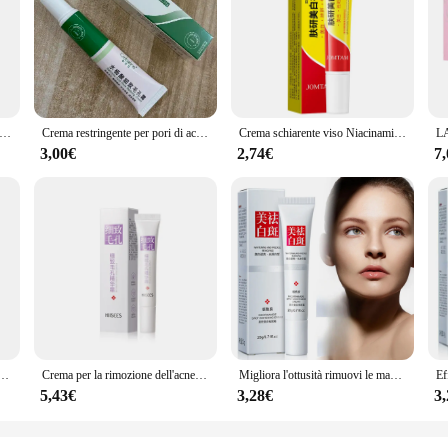
ma idratante viso antirughe idratante restringere i pori crema retinolo dissolvenza linee sottili prodotti per la cura della pelle per le donne
Crema restringente per pori di acido salicilico eliminazione rapida pori grandi rimuovi il Blackehead stringere il viso pelle liscia prodotto per la cura coreana
Crema schiarente viso Niacinamide riduce Chloasma Melasma schiarire la pelle scura siero dissolvenza linee sottili cura crema illuminante nuovo
3,00€
2,74€
7
vecchiamento rassodante Lifting dissolvenza linee sottili sbiancante idratante schiarire stringere la cura della pelle
Crema per la rimozione dell'acne restringente dei pori di acido salicilico elimina i pori grandi Blackehead stringere il viso pelle liscia prodotto per la cura coreana
Migliora l'ottusità rimuovi le macchie scure illumina efficacemente sbiancare la crema lentiggine Melasma dissolvenza melanina Anti-pigmentazione cura della pelle del viso
5,43€
3,28€
3