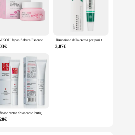
LAIKOU Japan Sakura Essence Cream Cherry Blossom crema viso idratante Shrink pori cosmetici collagene cura della pelle
Rimozione della crema per pori termoretraibile con acido salicilico pori grandi rimozione rapida della testa del viso stringere il viso prodotto per la cura della pelle riparatore liscio
,03€
3,07€
Efficace crema sbiancante lentiggine rimuovi macchie scure Melasma Fade Melanin Anti-pigmentazione migliora l'ottusità illumina velocemente il viso nuovo
,20€