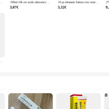
sodante siero viso idratante brightning vitamina C acido ialuronico siero viso ridurre i pori cura della pelle
100ml 24k oro acido ialuronico Nicotinamide siero viso Anti invecchiamento Lifting viso essenza di collagene cura della pelle siero sbiancante
10 pz idratante Sakura viso seturm Essence acido ialuronico idratante pelle nutriente siero cura della pelle 1ml formato da viaggio
3,07€
3,32€
9
 viso Japan Essence idratante acido ialuronico Pure Skin Tone siero viso cura della pelle