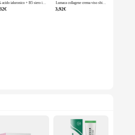
2% acido ialuronico + B5 siero idratante nutriente secco liscio cura della pelle del viso rassodante controllo dell'olio essenza facciale multieffetto
Lumaca collagene crema viso sbiancante umidità Anti invecchiamento crema rassodante viso Anti rughe borse per gli occhi prodotto coreano per la cura della pelle 60g
,32€
3,92€