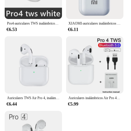
Pro4-auriculares TWS inalámbricos por Bluetooth, cascos intrauditivos estéreo 9D, HiFi, manos libres con micrófono para Xiaomi y iPhone
XIAOMI-auriculares inalámbricos Air Pro 4, cascos con Bluetooth, TWS, HiFi, micrófono, reducción de ruido, Sport Motion Pods, originales
€6.53
€6.11
Auriculares TWS Air Pro 4, inalámbricos por Bluetooth, con micrófono y Control táctil, 2024
Auriculares inalámbricos Air Pro 4 con TWS, cascos intrauditivos con Bluetooth 5,0, Mini auriculares deportivos impermeables con micrófono para Xiaomi, iPhone Pro 4
€6.44
€5.99