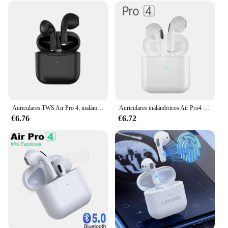
Auriculares TWS Air Pro 4, inalámbricos por Bluetooth, con micrófono y Control táctil, 2024
Auriculares inalámbricos Air Pro4 TWS originales, cascos deportivos con Bluetooth, Mini auriculares internos duales con micrófono, accesorios para teléfono
€6.76
€6.72