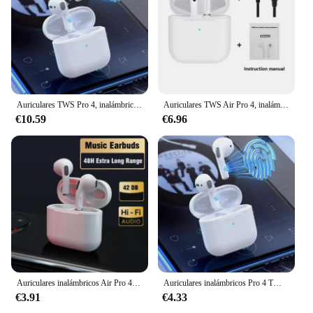
Auriculares TWS Pro 4, inalámbricos por Bluetooth, auriculares con micrófono HiFi y reducción de ruido, auriculares deportivos con Pods de movimiento para Xiaomi
Auriculares TWS Air Pro 4, inalámbricos por Bluetooth, con micrófono y Control táctil, 2024
€10.59
€6.96
Auriculares inalámbricos Air Pro 4 True In Ear TWS Pods, Auriculares deportivos de graves para correr en espera larga, auriculares de música con micrófono
Auriculares inalámbricos Pro 4 TWS, cascos impermeables con micrófono, compatibles con Bluetooth 5,0, para iPhone Pro4
€3.91
€4.33