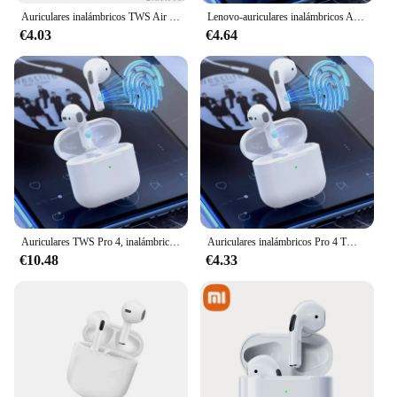
Auriculares inalámbricos TWS Air Pro 4, cascos con Bluetooth 5,0, Hi-Fi, estéreo, intrauditivos, deportivos, para juegos, Mini Pods para todos los teléfonos
Lenovo-auriculares inalámbricos Air Pro 4 TWS, cascos con Control táctil, BT 5,0, impermeables, Mini Pods con micrófono para todos los teléfonos, Emparejamiento automático
€4.03
€4.64
Auriculares TWS Pro 4, inalámbricos por Bluetooth, con micrófono y Control táctil, 2024
Auriculares inalámbricos Pro 4 TWS, cascos con Control táctil, BT 5,0, impermeables, Mini Pods con micrófono para todos los teléfonos, Emparejamiento automático para Lenovo
€10.48
€4.33