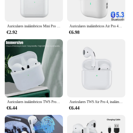
Auriculares inalámbricos Mini Pro 4 TWS, cascos impermeables con micrófono, compatibles con Bluetooth 5,0, para Xiaomi y iPhone
Auriculares inalámbricos Air Pro 4 con Bluetooth 5,0, cascos deportivos impermeables con micrófono dual para llamadas en HD, TWS, para todos los teléfonos
€2.92
€6.98
Auriculares inalámbricos TWS Pro 4, audífonos individuales compatibles con Bluetooth 5,0, impermeables con micrófono para Xiaomi, iPhone Pro4
Auriculares TWS Air Pro 4, inalámbricos por Bluetooth, con micrófono y Control táctil, 2024
€6.44
€6.44