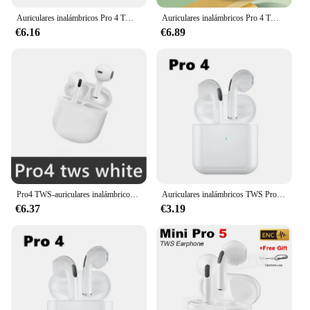
Auriculares inalámbricos Pro 4 TWS, cascos impermeables con micrófono, compatibles con Bluetooth 5,3, para Xiaomi, iPhone Pro4
Auriculares inalámbricos Pro 4 TWS, cascos impermeables con micrófono, compatibles con Bluetooth 5,0, para Xiaomi, iPhone Pro4
€6.16
€6.89
Pro4 TWS-auriculares inalámbricos por Bluetooth, intrauditivos 9D estéreo, HiFi, manos libres con micrófono para Xiaomi y iPhone
Auriculares inalámbricos TWS Pro 4, originales, compatibles con Bluetooth 5,0, auriculares con micrófono para impermeables Xiaomi y iPhone
€6.37
€3.19