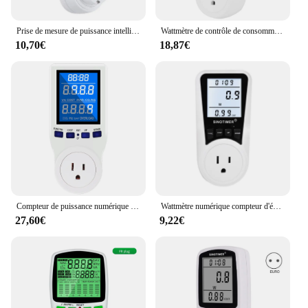
Prise de mesure de puissance intelligente AC110V-250V, prise de mesure de puissance numérique LCD EU UK AU US Prise de mesure de l'électricité
Wattmètre de contrôle de consommation électrique, grand écran LCD, prise de contrôle intelligente, consommation d'énergie domestique, tension
10,70€
18,87€
Compteur de puissance numérique avec prise LCD, wattmètre, kilowatt, compteur d'électricité, prise US, UK, consommation d'énergie, 220V AC, UE
Wattmètre numérique compteur d'énergie 110 V-230 prise moniteur puissance ue/US/UK
27,60€
9,22€