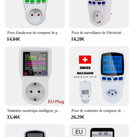
Prise d'analyseur de compteur de puissance électrique, prise de wattmètre, moniteur de puissance numérique AC, 220V, EU, US, UK, AU, FR
Prise de surveillance de l'électricité avec grand écran LCD, consommation d'énergie intelligente domestique, compteur d'énergie, wattmètre de tension
14,04€
14,20€
Wattmètre numérique intelligent, prise UE, compteur de puissance, consommation d'électricité, kilowatt, puissance, énergie, TUYA, 220V AC, Wi-Fi
Prise de wattmètre de compteur de courant alternatif multifonction avec rétroéclairage, prise de moniteur d'électricité morte, compteur d'énergie, tension, courant
33,46€
26,29€