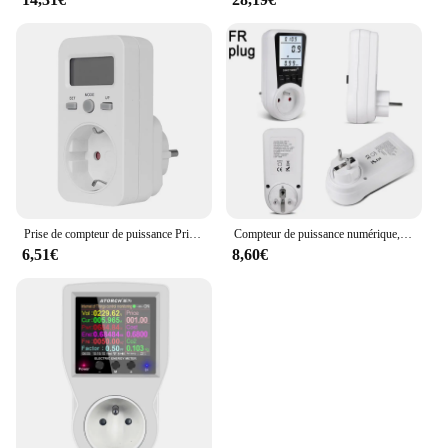
Prise de compteur de puissance Prise de courant KWE-PMB03 Tension numérique Wattmètre Consommation d'énergie Watt AC Électricité Analyseur Alimentation électrique
Compteur de puissance numérique, prise de mesure d'électricité, consommation d'énergie kWh, wattmètre, analyseur de watt, moniteurs, prise, EU, UK, US
6,51€
8,60€