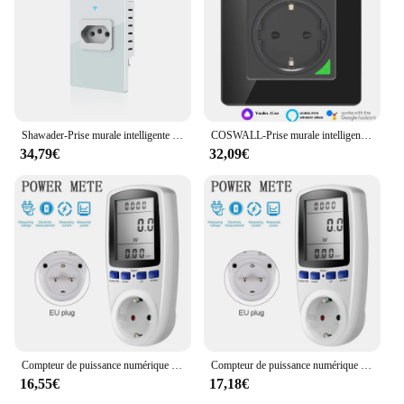
Shawader-Prise murale intelligente WiFi Tuya Brésil, moniteur d'alimentation, statistiques de l'électricité, prise 20A, panneau en verre, Alexa, Google Home
COSWALL-Prise murale intelligente Tuya, panneau en verre, surveillance de l'électricité, fonctionne avec Yandex Alice et SmartThings, noir et blanc, WiFi, UE
34,79€
32,09€
Compteur de puissance numérique avec prise UE, wattmètre de tension, prise d'ampèremètre d'énergie, moniteur d'utilisation de consommation d'électricité, AC 220V, 230V
Compteur de puissance numérique avec prise UE, wattmètre de tension, prise d'ampèremètre d'énergie, moniteur d'utilisation de consommation d'électricité, AC 220V, 230V
16,55€
17,18€