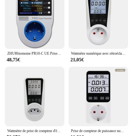
ZHURbiomome PR10-C UE Prise allemande 16A/Puissance/Watt/Prise/Massage/Compteur d'électricité
Wattmètre numérique avec rétroéclairage, prise de courant alternatif, compteur de puissance, prise de moniteur d'utilisation d'électricité, kilowatt, compteur de tension de puissance
48,75€
21,05€
Wattmètre de prise de compteur d'énergie numérique pour la surveillance de la consommation d'électricité, compteur de puissance enfichable, EU, US, UK, AU, eria, FR
Prise de compteur de puissance numérique, wattmètre électronique, analyseur, voltmètre, ampèremètre, moniteur de coût d'électricité, prise UE, AC 220V