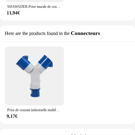
SHAWADER-Prise murale de courant électrique, panneau en verre cristal, 16A, 250V, 3 broches, pour le bureau et la maison
11,94€
Connecteurs
Here are the products found in the
Prise de courant industrielle multifonctionnelle de type Y, prise de courant à trois voies, étanche, électricité triphasée, 16A, 32A
9,17€