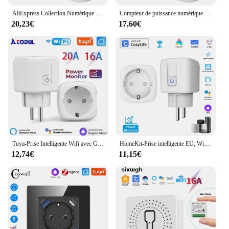
AliExpress Collection Numérique Power Meter UE Plug Tension Wattmètre Consommation D'électricité Moniteur AC 220V 230 D'énergie
Compteur de puissance numérique avec prise UE, wattmètre de tension, prise d'ampèremètre d'énergie, moniteur d'utilisation de consommation d'électricité, AC 220V, 230V
20,23€
17,60€
Tuya-Prise Intelligente Wifi avec Graffiti Européen, Télécommande de Synchronisation de Téléphone Portable, 16A avec Électricité
HomeKit-Prise intelligente EU, Wi-Fi, 16A, 90-255V, minuterie, télécommande, prise électrique, Alexa, Google, Apple, Siri
12,74€
11,15€