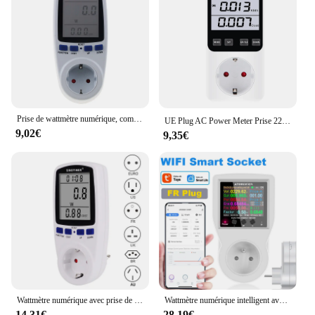
Prise de wattmètre numérique, compteur d'énergie, prise UE, moniteur de puissance multifonction, consommation d'électricité, AC 230V, 110V
UE Plug AC Power Meter Prise 220V Num￩rique Voltm￨tre Wattm￨tre Consommation Watt Compteur D'￩nergie ￉lectricit￩ Co￻t Analyseur Moniteur
9,02€
9,35€
Wattmètre numérique avec prise de courant, analyseur d'électricité, moniteurs, consommation d'énergie, KWh, AC, 220V, 110V
Wattmètre numérique intelligent avec prise Wi-Fi, compteur de puissance, consommation d'électricité, prise EU, FR, US, UK, AU, 220V
14,31€
28,19€