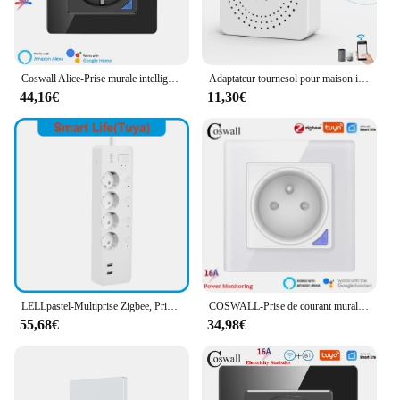
Coswall Alice-Prise murale intelligente en verre Zigbee Tuya, UE, PD 20W, Type-C, Touriste, Chargeur rapide USB, Statistiques de l'électricité
Adaptateur tournesol pour maison intelligente, prise Apple Homekit, prise WiFi, Royaume-Uni, 3 broches, 16A, 20A, minuterie de surveillance de l'électricité
44,16€
11,30€
LELLpastel-Multiprise Zigbee, Prise Intelligente EU Kr, Électricité, USB, Type Coréen, Prise Multi-Robinet, 220V, Tuya, Minuterie, SmartThings Alexa
COSWALL-Prise de courant murale Zigbee Tuya + Bluetooth Smart, panneau en verre, noir et blanc, mise à la terre avec surveillance de l'électricité, FR, 2FR, 3FR
55,68€
34,98€