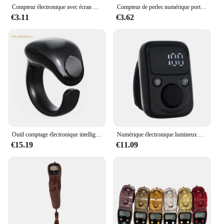
Compteur électronique avec écran d'affichage LED bip sonore prière d'église numérique Tasbih outil doigt perlé 3003s
Compteur de perles numérique portable, mini compteur à main, LCD, chapelet électronique numérique, jouet de comptage pour la méditation, la prière musulmane, nouveau
€3.11
€3.62
Outil comptage électronique intelligent Zikr Tasbeeh, capacité 9999, résistant à l'eau pour prière des dévots Salam
Numérique électronique lumineux LED doigt anneau main compteur compteur prière compteurs rechargeables Clicker chiffres points
€15.19
€11.09