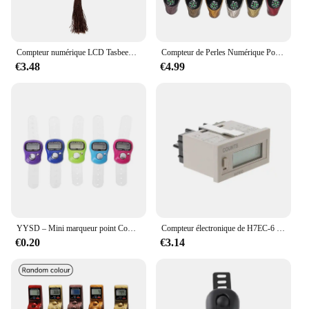
Compteur numérique LCD Tasbeeh, nouveau compteur électronique, chapelet numérique facile à réinitialiser pour la méditation de prière musulmane
Compteur de Perles Numérique Portable LCD, Électronique, pour Chapelet, Jouet, Pampille pour la Méditation, Prière Musulmane
€3.48
€4.99
YYSD – Mini marqueur point Compact compteur doigts rangée, compteur numérique électronique LCD aléatoire pour toute
Compteur électronique de H7EC-6 de Digital de distributeur automatique professionnel multifonctionnel sans tension
€0.20
€3.14