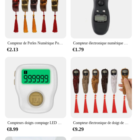
Compteur de Perles Numérique Portable LCD, Électronique, pour Chapelet, Jouet, Pampille pour la Méditation, Prière Musulmane
Compteur électronique numérique Tasbih avec compteur prière islamique LED
€2.13
€1.79
Compteurs doigts comptage LED Clicker doigt électronique Tasbih anneau poche compteur événement Clicker
Compteur électronique de doigt de Tasbeeh, perle numérique, minuterie LCD, registre de perles de chapelet, gland de pointage pour la prière musulmane, déterminer, 1-10 pièces
€8.99
€9.29