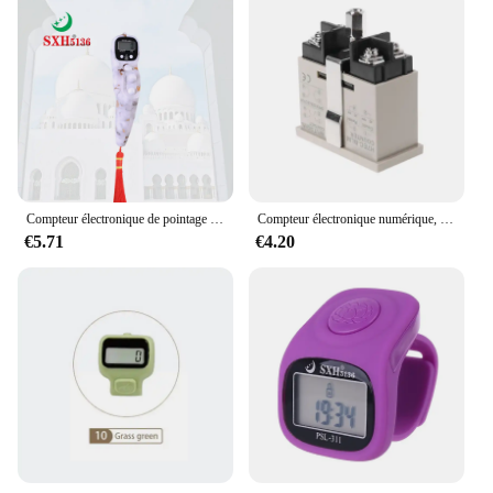
Compteur électronique de pointage électronique en marbre avec bip sonore LED, chapelet de perles de Tasbih numériques, prière, SXH5136, vente en gros d'usine
Compteur électronique numérique, compteur, compteur, compteur, compteur, Omron, sans tension, H7EC-6
€5.71
€4.20