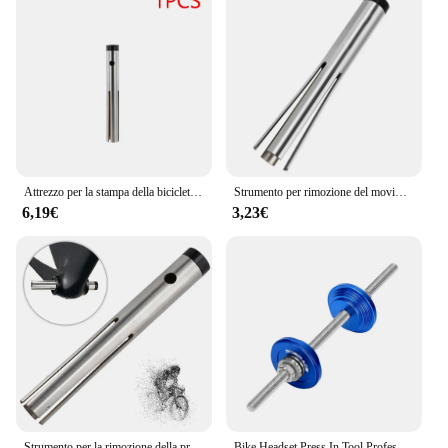
Attrezzo per la stampa della bicicletta comodo strumento per la rimozione dell'asse inferiore del foro di sospensione pratico da usare strumento di rimozione BB per gli appassionati di bici
Strumento per rimozione del movimento centrale pressfit delle pedivelle per biciclette, strumento riparazione bici
6,19€
3,23€
Strumento per la rimozione della pressa per bicicletta in acciaio Comodo strumento per la rimozione della BB con foro per appendere Pratico da usare Dispositivo per la rimozione dei cuscinetti della cuffia per professionisti
Bike Headset Press In Tool Professional Bicycle Bottom Bracket Cup BB strumenti di installazione strumenti di riparazione per ciclismo per MTB Road