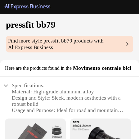
pressfit bb79
Find more style
pressfit bb79
products with
AliExpress Business
Movimento centrale bici
Here are the products found in the
Specifications:
Material: High-grade aluminum alloy
Design and Style: Sleek, modern aesthetics with a
robust build
Usage and Purpose: Ideal for road and mountain
bikes
Performance and Property: Smooth press-fit
installation, ensuring a secure connection
Parts and Accessories: Comes as a complete set for