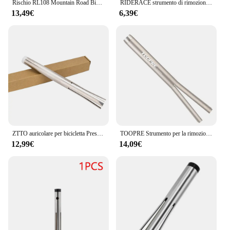
Rischio RL108 Mountain Road Bicycle Bike Headset staffa inferiore Cup Press Fit Press-in strumento di installazione
RIDERACE strumento di rimozione del cuscinetto della pressa della bicicletta Press Fit BB dispositivo di rimozione della tazza della staffa inferiore per BB86 PF30 BB92 strumenti di riparazione della bici
13,49€
6,39€
ZTTO auricolare per bicicletta Press Fit installa e rimuovi strumento scatola dello sterzo Semi integrata forcella corona distanziatore rondella Driver di installazione
TOOPRE Strumento per la rimozione della tazza della cuffia della bicicletta Driver di espansione Pressa in acciaio inossidabile Fit ZS Tipo Steerer Pressfit BB Strumento per la rimozione della tazza
12,99€
14,09€