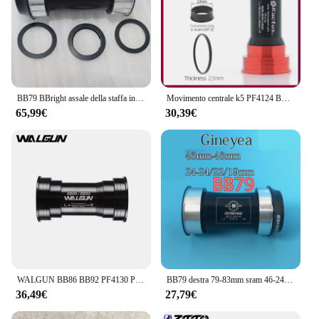
BB79 BBright assale della staffa inferiore della bicicletta, 24mm 29mm 30mm, guarnitura della bici Shimano, telaio della bici S5 R5
Movimento centrale k5 PF4124 BB86 BB92 per Shimano/SRAM GXP Pressfit 41mm larghezza 86.5-92 cuscinetto ceramico 24mm guarnitura parti bici
65,99€
30,39€
WALGUN BB86 BB92 PF4130 Press Fit staffe inferiori per bici in ceramica Road MTB Mountain bike Press fit BB 41mm per guarnitura bici 30mm
BB79 destra 79-83mm sram 46-24mm22 pressione nell'albero di conversione delle staffe inferiori della bicicletta BBright dell'asse
36,49€
27,79€