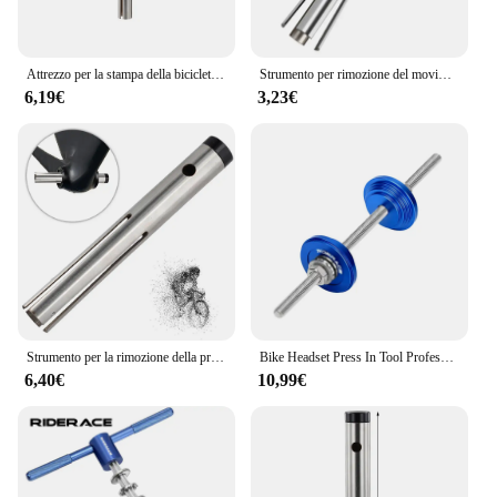
Attrezzo per la stampa della bicicletta comodo strumento per la rimozione dell'asse inferiore del foro di sospensione pratico da usare strumento di rimozione BB per gli appassionati di bici
Strumento per rimozione del movimento centrale pressfit delle pedivelle per biciclette, strumento riparazione bici
6,19€
3,23€
Strumento per la rimozione della pressa per bicicletta in acciaio Comodo strumento per la rimozione della BB con foro per appendere Pratico da usare Dispositivo per la rimozione dei cuscinetti della cuffia per professionisti
Bike Headset Press In Tool Professional Bicycle Bottom Bracket Cup BB strumenti di installazione strumenti di riparazione per ciclismo per MTB Road
6,40€
10,99€