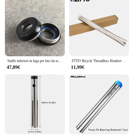
Staffe inferiori in lega per bici da strada in carbonio, adattatore per bici, parti di connettori per bici, BB30, BB68, PF30, BB386, BB79, BBright
ZTTO Bicycle Threadless Headset Cup Remove Tool Driver di espansione pressa in acciaio inossidabile di alta qualità Fit ZS Type Steerer
47,89€
11,99€