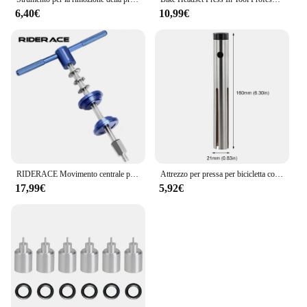
6,40€
10,99€
RIDERACE Movimento centrale per bicicletta Strumenti di installazione BB Strumento per pressa per cuffie per mountain bike Lavorazione Strumenti di riparazione per ciclismo su strada MTB
Attrezzo per pressa per bicicletta comodo strumento per guarnitura con cuscinetto a foro per appendere pratico da usare strumento per la rimozione di BB in acciaio per gli appassionati di bici
17,99€
5,92€