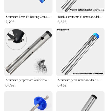
Strumento Press Fit Bearing Crankset Tool Bike BB Removal Tool Press In Bearing Removal Tools staffa inferiore BB per BB86 PF30 BB92
Rischio strumento di rimozione del cuscinetto Press-in della bicicletta Press Fit BB movimento centrale rimozione della tazza per BB86 PF30 BB92 strumenti di riparazione della bici
2,79€
6,32€
Strumento per pressare la bicicletta Comodo strumento per guarnitura con cuscinetto per foro sospeso Pratico da usare Strumento per la rimozione BB in acciaio per gli appassionati di biciclette
Strumento per la rimozione dei cuscinetti a pressione della bicicletta Press Fit BB Dispositivo per la rimozione della tazza del movimento centrale per BB86 PF30 BB92 Strumenti di riparazione bici
6,89€
6,43€