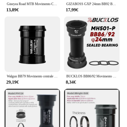
Gineyea Road MTB Movimento Centrale Della Bici BB30 PF30 BB79 sull'albero di Bloccaggio Presse Fit 46mm Per Shimano GXP Guarnitura Per Parti di Biciclette
GIZABOSS GXP 24mm BB92 BB30 BB79 PF30 BB386 MTB Cuscinetto movimento centrale bici da strada
13,89€
17,99€
Walgun BB79 Movimento centrale in ceramica Asse 22/24mm per guarnitura bici Shimano/SRAM GXP per parti di biciclette telaio bicicletta Cervelo PF46
BUCKLOS BB86/92 Movimento Centrale Bici Pressfit Strada Mountain Bike Movimento Centrale 24mm Bicicletta Cuscinetto Sigillato BB Parti di Biciclette
29,19€
8,34€