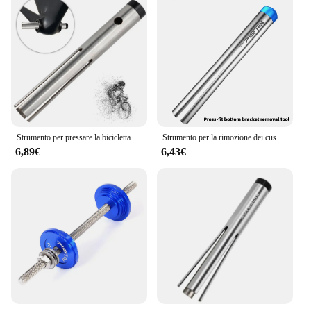
Strumento per pressare la bicicletta Comodo strumento per guarnitura con cuscinetto per foro sospeso Pratico da usare Strumento per la rimozione BB in acciaio per gli appassionati di biciclette
Strumento per la rimozione dei cuscinetti a pressione della bicicletta Press Fit BB Dispositivo per la rimozione della tazza del movimento centrale per BB86 PF30 BB92 Strumenti di riparazione bici
6,89€
6,43€