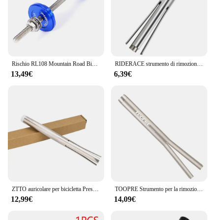
Rischio RL108 Mountain Road Bicycle Bike Headset staffa inferiore Cup Press Fit Press-in strumento di installazione
RIDERACE strumento di rimozione del cuscinetto della pressa della bicicletta Press Fit BB dispositivo di rimozione della tazza della staffa inferiore per BB86 PF30 BB92 strumenti di riparazione della bici
13,49€
6,39€
ZTTO auricolare per bicicletta Press Fit installa e rimuovi strumento scatola dello sterzo Semi integrata forcella corona distanziatore rondella Driver di installazione
TOOPRE Strumento per la rimozione della tazza della cuffia della bicicletta Driver di espansione Pressa in acciaio inossidabile Fit ZS Tipo Steerer Pressfit BB Strumento per la rimozione della tazza
12,99€
14,09€