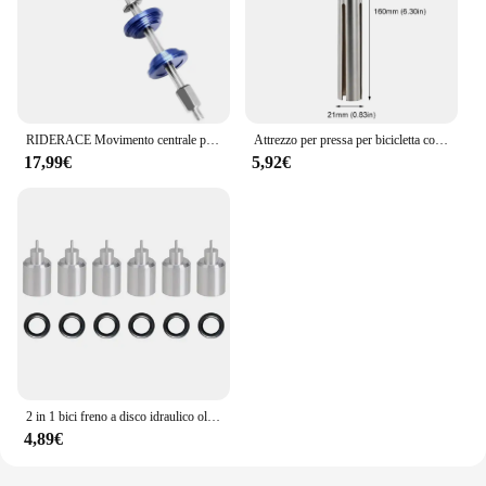
RIDERACE Movimento centrale per bicicletta Strumenti di installazione BB Strumento per pressa per cuffie per mountain bike Lavorazione Strumenti di riparazione per ciclismo su strada MTB
Attrezzo per pressa per bicicletta comodo strumento per guarnitura con cuscinetto a foro per appendere pratico da usare strumento per la rimozione di BB in acciaio per gli appassionati di bici
17,99€
5,92€
2 in 1 bici freno a disco idraulico olio ago strumenti driver tubo taglierina cavo pinze connettore oliva inserto BH59 BH90 installazione pressa
4,89€