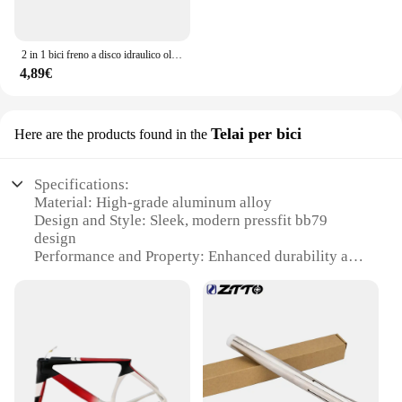
2 in 1 bici freno a disco idraulico olio ago strumenti driver tubo taglierina cavo pinze connettore oliva inserto BH59 BH90 installazione pressa
4,89€
Telai per bici
Here are the products found in the
Specifications:
Material: High-grade aluminum alloy
Design and Style: Sleek, modern pressfit bb79
design
Performance and Property: Enhanced durability and
lightweight construction
Usage and Purpose: Optimized for mountain bikes
and road bikes
Typical Adaptive Scenario: Versatile for various
cycling terrains
Shape or Size or Weight or Quantity: Compact and
lightweight, ideal for seamless integration with
bicycle frames