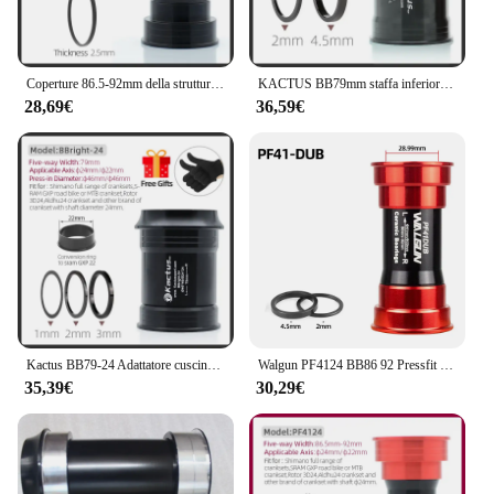
Coperture 86.5-92mm della struttura di PF41-DUB di BB PF4130 per Shimano/SRAM GXP/SRAM-DUB
KACTUS BB79mm staffa inferiore cuscinetto in ceramica DUB 28.99mm bicicletta Pressfit 46mm misura per Cervelo SRAM DUB guarnitura parti della bici
28,69€
36,59€
Kactus BB79-24 Adattatore cuscinetto in ceramica per movimento centrale bici per SRAM GXP Shimano 24/22mm albero motore Pressfit 46mm Road MTB
Walgun PF4124 BB86 92 Pressfit Staffe inferiori Mtb Bicicletta da strada BB PF4130 PF41DUB Telaio Shell 86.5-92mm per Shiman SRM DUB GXP
35,39€
30,29€