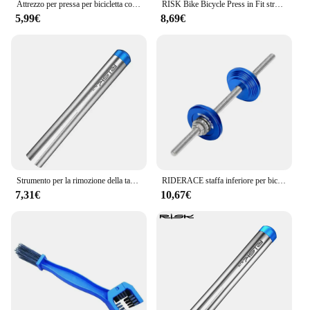
Attrezzo per pressa per bicicletta comodo strumento per guarnitura con cuscinetto a foro per appendere pratico da usare strumento per la rimozione di BB in acciaio per gli appassionati di bici
RISK Bike Bicycle Press in Fit strumento di rimozione della staffa inferiore BB Cup Bearing Remover mandrino 22-24mm BB86 PF30 BB92 guarnitura
5,99€
8,69€
Strumento per la rimozione della tazza della cuffia della bicicletta Dispositivo per la rimozione dei cuscinetti della cuffia Facile da usare BB86 PF30 BB92 Strumento per il movimento centrale Press Fit per bici da strada
RIDERACE staffa inferiore per bicicletta strumenti di installazione BB per Mountain Bike Headset Press Tool lavorazione strumenti di riparazione per ciclismo su strada
7,31€
10,67€