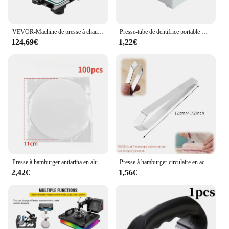
results.
VEVOR-Machine de presse à chaud 2 en 1, contrôle de la fierté numérique Swing-Away, imprimante à transfert par sublimation, bricolage pour casquette de t-shirt, 10x12 po, 360 °
Presse-tube de dentifrice portable multifonctionnel, dispositif en plastique, outils de presse manuels, accessoires HOAccessrespiration
124,69€
1,22€
Presse à hamburger antiarina en aluminium avec papier d'avertissement, appareil à galettes pour barbecue et grill de cuisine
Presse à hamburger circulaire en acier inoxydable, accessoire de cuisine, idéal pour les charcuterie et les galettes
2,42€
1,56€