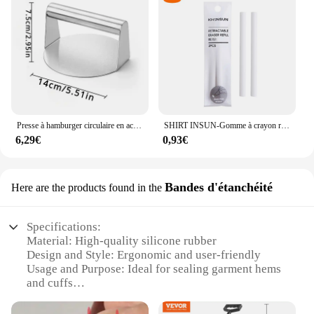
Presse à hamburger circulaire en acier inoxydable, accessoire de cuisine, idéal pour les galettes de viande, les charcuterie
SHIRT INSUN-Gomme à crayon rétractable, fournitures d'écriture en caoutchouc, style stylo, fournitures scolaires, papeterie
6,29€
0,93€
Bandes d'étanchéité
Here are the products found in the
Specifications:
Material: High-quality silicone rubber
Design and Style: Ergonomic and user-friendly
Usage and Purpose: Ideal for sealing garment hems
and cuffs
Performance and Property: Excellent heat resistance
and durability