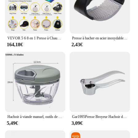
VEVOR 5 6 8 en 1 Presse à Chaud Presse de la Chaleur pour T shirt Presse Chauffante à Commande Numérique Sublimation Multifonctionnelle pour Mug/Tasse à Latte/Chapeau/Plaque/Bouteille
Presse à hacher en acier inoxydable, broyeur manuel, outils de fruits et légumes, accessoires de cuisine, gadget
164,18€
2,43€
Hachoir à viande manuel, outils de cuisine, hachoir à main, presse à côtes, broyeur de légumes, coupe-oignons chili, 500 ml, 900ml
Gar1995Presse Broyeur Hachoir de Cuisine en Acier Inoxydable, Presse Manuelle, Outil de Meulage, Accessoires de Cuisine
5,49€
3,09€