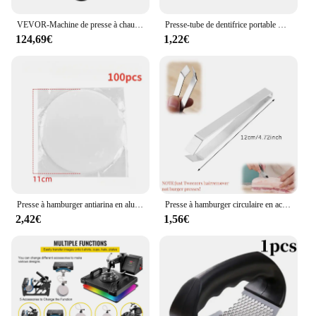
VEVOR-Machine de presse à chaud 2 en 1, contrôle de la fierté numérique Swing-Away, imprimante à transfert par sublimation, bricolage pour casquette de t-shirt, 10x12 po, 360 °
Presse-tube de dentifrice portable multifonctionnel, dispositif en plastique, outils de presse manuels, accessoires HOAccessrespiration
124,69€
1,22€
Presse à hamburger antiarina en aluminium avec papier d'avertissement, appareil à galettes pour barbecue et grill de cuisine
Presse à hamburger circulaire en acier inoxydable, accessoire de cuisine, idéal pour les charcuterie et les galettes
2,42€
1,56€