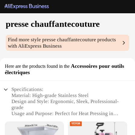
presse chauffantecouture
Find more style
presse chauffantecouture
products
with AliExpress Business
Accessoires pour outils
Here are the products found in the
électriques
Specifications:
Material: High-grade Stainless Steel
Design and Style: Ergonomic, Sleek, Professional-
grade
Usage and Purpose: Perfect for Heat Pressing in
Couture and Fashion Industries
Typical Adaptive Scenario: Ideal for Use in
Workshops, Studios, and Ateliers