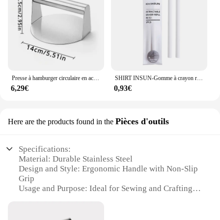
Presse à hamburger circulaire en acier inoxydable, accessoire de cuisine, idéal pour les galettes de viande, les charcuterie
SHIRT INSUN-Gomme à crayon rétractable, fournitures d'écriture en caoutchouc, style stylo, fournitures scolaires, papeterie
6,29€
0,93€
Pièces d'outils
Here are the products found in the
Specifications:
Material: Durable Stainless Steel
Design and Style: Ergonomic Handle with Non-Slip
Grip
Usage and Purpose: Ideal for Sewing and Crafting
Projects
Performance and Property: Heats Quickly and
Evenly