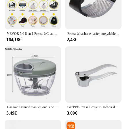
VEVOR 5 6 8 en 1 Presse à Chaud Presse de la Chaleur pour T shirt Presse Chauffante à Commande Numérique Sublimation Multifonctionnelle pour Mug/Tasse à Latte/Chapeau/Plaque/Bouteille
Presse à hacher en acier inoxydable, broyeur manuel, outils de fruits et légumes, accessoires de cuisine, gadget
164,18€
2,43€
Hachoir à viande manuel, outils de cuisine, hachoir à main, presse à côtes, broyeur de légumes, coupe-oignons chili, 500 ml, 900ml
Gar1995Presse Broyeur Hachoir de Cuisine en Acier Inoxydable, Presse Manuelle, Outil de Meulage, Accessoires de Cuisine
5,49€
3,09€