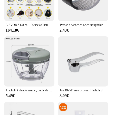
VEVOR 5 6 8 en 1 Presse à Chaud Presse de la Chaleur pour T shirt Presse Chauffante à Commande Numérique Sublimation Multifonctionnelle pour Mug/Tasse à Latte/Chapeau/Plaque/Bouteille
Presse à hacher en acier inoxydable, broyeur manuel, outils de fruits et légumes, accessoires de cuisine, gadget
164,18€
2,43€
Hachoir à viande manuel, outils de cuisine, hachoir à main, presse à côtes, broyeur de légumes, coupe-oignons chili, 500 ml, 900ml
Gar1995Presse Broyeur Hachoir de Cuisine en Acier Inoxydable, Presse Manuelle, Outil de Meulage, Accessoires de Cuisine
5,49€
3,09€