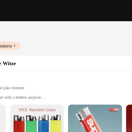
usiness
e Witze
al joke element
ut with a hidden surprise
hters for sale
umor to their pranks
ankster's arsenal. Designed to resemble a standard lighter, it is the perfect tool