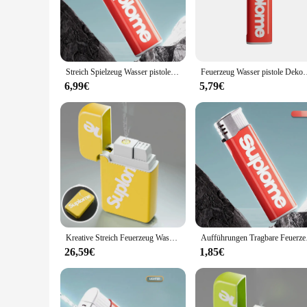
When lit, the prank lighter functions just like a regular ligh
target is left in stitches.
**Versatile and Practical for All Occasions**
Whether you're planning a prank for a friend's birthday, a pra
Streich Spielzeug Wasser pistole Feuerzeug geformt Wasser Spritzpistole Dekompression Spielzeug praktische Witz Feuerzeug Wasser pistole für Kinder Erwachsene
Feuerzeug Wasser pistole Dekompression streich, verspielte kleine Wasser pi
size and lightweight design make it easy to carry around, ensu
scenarios, from office pranks to family gatherings.
6,99€
5,79€
**Sets for Sale and Wholesale Options**
For those looking to stock up on prank lighters, we offer set
making the prank lighter an excellent choice for resellers an
providing a fun and memorable prank experience.
Kreative Streich Feuerzeug Wasser pistole Spielzeug, drücken, um Wasser zu sprühen, Party Parodie Streich Requisiten, Wasser interaktive Wasser pistole
Aufführungen Tragbare F
26,59€
1,85€