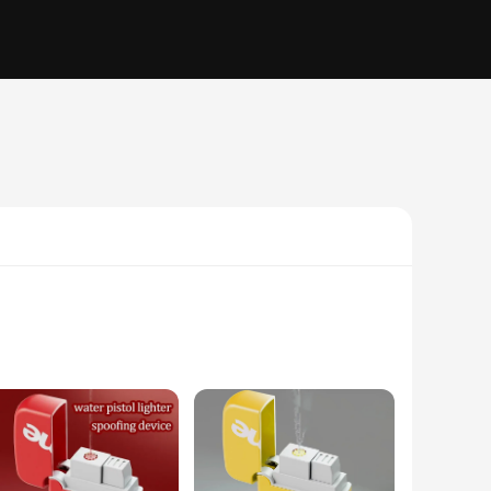
 for those looking to add a twist of humor to their pranks.