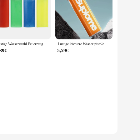
Lustige Wasserstrahl Feuerzeug Streich Spielzeug Wasser spritzen Feuerzeug gefälschte Feuerzeug knifflige Witz Spielzeug April Narren Tag Streich Requisiten für Kinder
Lustige leichtere Wasser pistole Gadgets Trick or Treat Streich Kinder Spielzeug Stress Release Spielzeug für Party begünstigt Kinder Geburtstag Weihnachts geschenke
,89€
5,59€