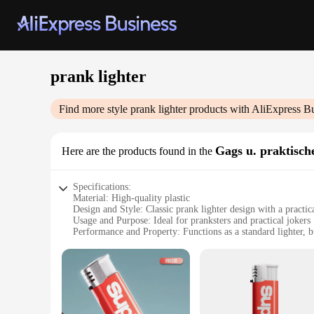
prank lighter
Find more style
prank lighter
products with AliExpress B
Gags u. praktisch
Here are the products found in the
Specifications:
Material: High-quality plastic
Design and Style: Classic prank lighter design with a practic
Usage and Purpose: Ideal for pranksters and practical jokers
Performance and Property: Functions as a standard lighter, b
Parts and Accessories: Comes as a set with multiple prank lig
Applicable People: Suitable for individuals looking to add h
Features:
**Unleash the Fun with Every Light**
The prank lighter is a unique and hilarious addition to any pr