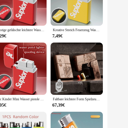
eals a hidden message or joke, ensuring that the prankster's
routine, the prank lighter is the ultimate tool. Its compact
Lustige gefälschte leichtere Wasserspielzeug-Hochdruck-Sommerparty-Trick Requisite für Erwachsene und Kinder Unterhaltung Spaß Lachen
Kreative Streich Feuerzeug Wasser pistole Spielzeug, drücken, um Wasser zu sprühen, Party Parodie Streich Requisiten, interaktive Wasser pistole, in vier Farben erhältlich
ag; it's a practical joke that can be used in a variety of
,29€
7,49€
tance of providing quality products at affordable rates,
dience, ensuring that you can maximize your profits while
1pc Kinder Mini Wasser pistole Spielzeug Feuerzeug Wasser pistole drücken, um Wasser party zu sprühen begünstigt Trick oder behandeln Streich Gadgets lustige Spielzeuge
Faltbare leichtere Form Spielzeug pistole manuelle weiche Kugeln Metall werfer lustige Stress abbau Spielzeug im Freien cs Spiel Geschenk coole Sachen
,05€
67,39€