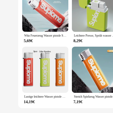
Witz Feuerzeug Wasser pistole Streich Spielzeug Feuerzeug geformte Wasser pistole Dekompression Spielzeug Spritzpistole praktische Riss Witz für Freund Erwachsene
Leichtere Presse, Sprüh wasser zum Stress a
5,69€
8,29€
Lustige leichtere Wasser pistole Gadgets Trick or Treat Streich Kinder Spielzeug Stress Release Spielzeug für Party begünstigt Geschenke Sommer Wasser pistole Spielzeug
Streich Spielzeug Wasser p
14,19€
7,19€