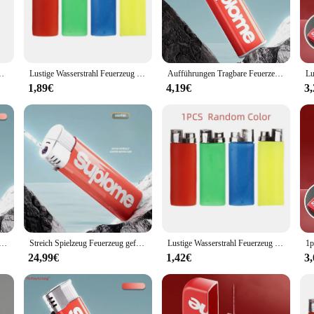
ter, but the real fun begins when the flame is extinguished. The lighter then rev
ctical joke at a party, or simply looking to add a touch of humor to your daily 
stole, Kinderspiel zeug Wassers prüh pistole, lustige Form, wasser abweisend
Lustige Wasserstrahl Feuerzeug Streich Spielzeug Wasser spritzen Feuerzeug gefälschte Feuerzeug knifflige Witz Spielzeug April Narren Tag Streich Requisiten für Kinder
Aufführungen Tragbare Feuerzeuge Wasseraufbereitung Streichfeuerzeug Spoofing Spielzeug Realistisches lustiges Feuerzeug Wasser Kinderspielzeug
ring that you're always prepared for a surprise. The prank lighter is not just a g
1,89€
4,19€
3
s for sale at competitive prices. As a wholesale vendor, we understand the impor
d businesses. The prank lighter is a versatile product that appeals to a wide au
euerzeuge Wasseraufbereitung Streichfeuerzeug Spoofing Spielzeug Realistisches lustiges Feuerzeug Wasser Kinderspielzeug
Streich Spielzeug Feuerzeug geformte Wasser pistole Dekompression Spielzeug Spritzpistole praktische Witz Feuerzeug Wasser pistole Riss Witz für Freund Erwachsene
Lustige Wasserstrahl Feuerzeug Streich Spielzeug Wasser spritzen Feuerzeug gefälschte Feuerzeug knifflige Witz Spielzeug April Narren Tag Streich Requisiten für Kinder
24,99€
1,42€
3