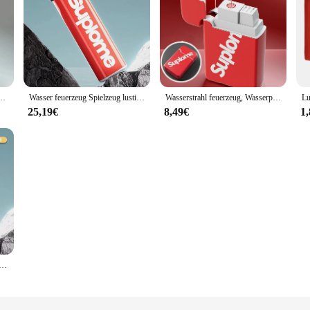
bbau, Streich Spaß Spielzeug, Wasserspiel, neue und eigenartige, lustige Wasser pistole
Wasser feuerzeug Spielzeug lustige gefälschte Feuerzeuge Modell Party knifflige Requisiten neue Erwachsene Streich Spielzeug Unterhaltung Kinder Geschenke ac212
Wasserstrahl feuerzeug, Wasserpistolen-Spielzeug, Parodie, Eltern-Kind-Interaktion, seltsame Requisiten, Streich
25,19€
8,49€
1
istole Dekompression Spielzeug Feuerzeug geformte Wasser Spritzpistole praktische Witz Feuerzeug Wasser pistole für Kinder Erwachsene