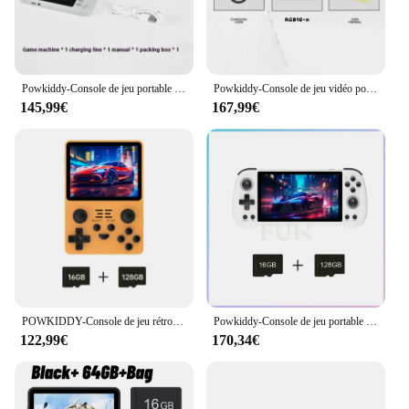
Powkiddy-Console de jeu portable RGB10X avec manette, style arcade rétro, PSP, déterminer l'appareil de jeu
Powkiddy-Console de jeu vidéo portable pour enfants, RGB10X, 3.5 ", plus tard 2024, nouveau, rétro, déterminer, cadeau
145,99€
167,99€
POWKIDDY-Console de jeu rétro, système Open Source, écran IPS 4:3, cadeaux pour enfants, RK3326, 3.5 pouces
Powkiddy-Console de jeu portable X55, 5.5 pouces, écran IPS 1280x720, système Linux 256 Go, lecteur vidéo rétro Open Source, cadeaux
122,99€
170,34€