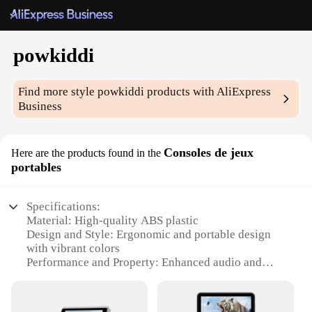
powkiddi
Find more style
powkiddi
products with AliExpress
Business
Consoles de jeux
Here are the products found in the
portables
Specifications:
Material: High-quality ABS plastic
Design and Style: Ergonomic and portable design
with vibrant colors
Performance and Property: Enhanced audio and
visual output with dual speakers and a bright 3.5-
inch screen
Parts and Accessories: Comes with a built-in