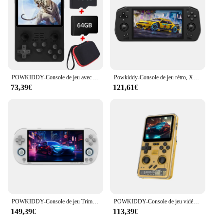
POWKIDDY-Console de jeu avec plus de 128 jeux, système Open Source, écran IPS de 3.5 pouces, RGB20S, RK3326, 25000 Go, 64 Go, 32 Go, 16 Go
Powkiddy-Console de jeu rétro, X28 Android 11 Unisoc Tiger T618, écran tactile IPS 5.5 pouces, déterminer Google PRT
73,39€
121,61€
POWKIDDY-Console de jeu Trimui Smart Pro pour enfants, Open Source Linux Retro, Déterminer, Écran Ips, Cadeaux pour enfants, 4.96 ", 1280x720
POWKIDDY-Console de jeu vidéo portable, écran HD, émulateur PS, nouveau jeu plus tard, JoysUniverse, Witch 2, RGB20 Pro
149,39€
113,39€