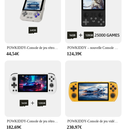
rechargeable battery and a user-friendly interface
Usage and Purpose: Ideal for on-the-go gaming,
perfect for travel and outdoor activities
Typical Adaptive Scenario: Designed for both
casual and competitive gaming, suitable for all ages
Features:
|Vendors|
POWKIDDY-Console de jeu rétro Opendinglinux pour enfants, OCA plein écran, Opendinglinux, cadeaux bon marché, V10, 3.5 pouces, 480*320 IPS, nouveau
POWKIDDY – nouvelle Console de jeu portable rétro RGB20S, système Open Source RK3326, écran IPS 4:3 de 3.5 pouces, cadeaux pour enfants
44,54€
124,39€
**Unmatched Portability and Performance**
The powkiddi console is a testament to the perfect
blend of portability and performance. Crafted from
robust ABS plastic, this gaming device is designed
to withstand the rigors of daily use. Its ergonomic
shape ensures comfortable handling, while the
vibrant colors make it stand out. The console's dual
speakers provide an immersive audio experience,
enhancing the overall gaming pleasure. The 3.5-
inch screen, with its bright display, delivers crystal-
clear visuals, making it an excellent choice for both
casual and competitive gamers.
POWKIDDY-Console de jeu rétro open source X55, écran IPS 5.5x1280, RK3566, 720 pouces, idée cadeau pour enfants
POWKIDDY-Console de jeu vidéo rétro Open Source pour enfants, RGB10 Prévention 3, écran 5.0 ", 1280x720 Ips, Linux Jelos, cadeaux pour enfants, nouveau
182,69€
230,97€