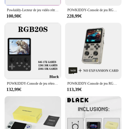
Powkiddy-Lecteur de jeu vidéo rétro V90, Open Source, Mini consoles portables, Déterminer la console de jeu, Écran IPS 3.0 pouces, 64G, Cadeau
POWKIDDY-Console de jeu RGB30 jaune, 720x720, écran Ips 4 pouces, WiFi intégré, RK3566, Open-Source, Retro Determiner, Cadeaux pour enfants
100,98€
228,99€
POWKIDDY-Console de jeu rétro RGB20S, système Open Source, écran IPS 4:3 de 3.5 pouces, double joystick, cadeaux pour enfants, RK3326
POWKIDDY-Console de jeu RGB20 PRO, écran IPS 3.2x1024, fonction de vibration, style punk rétro, cadeaux pour enfants, 768 pouces
132,99€
113,39€