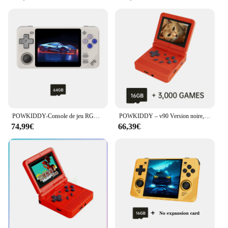
**Designed for Every Gamer**
Whether you're a seasoned gamer or a casual
enthusiast, the powkiddi console is tailored to meet
your gaming needs. Its user-friendly interface
makes it accessible for all ages, making it a popular
choice for families. The console's lightweight
design makes it perfect for travel, ensuring that you
can enjoy your favorite games on the go. The
rechargeable battery ensures that you can play for
extended periods without worrying about running
out of power.
POWKIDDY-Console de jeu RGB10X, écran IPS 4:3, ArkOS Opendinglinux Gaming, cadeaux pour enfants, nouveau, 3.5 pouces, RK3326
POWKIDDY – v90 Version noire, écran IPS de 3 pouces, Console portable à rabat, système ouvert, Console de jeu, 16 simulateurs, PS1, cadeaux pour enfants
**Versatile and Adaptive**
74,99€
66,39€
The powkiddi console is not just a gaming device;
it's a versatile tool for entertainment. It supports a
wide range of games, catering to various genres and
age groups. With its wholesale and vendor options,
it's an excellent choice for retailers looking to offer
a diverse gaming experience to their customers. The
powkiddi console is more than just a gaming
device; it's a gateway to endless hours of fun and
entertainment.