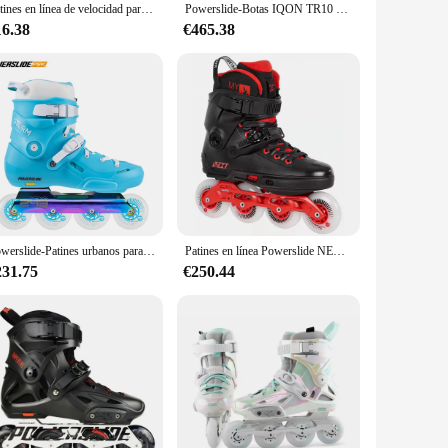
Patines en línea de velocidad para niño y niña, zapatos de carreras Powerslide con 2 ruedas extraíbles, zapatillas deportivas para niños
Powerslide-Botas IQON TR10 originales, Patines en línea Trinity, calzado de patinaje sobre ruedas de fibra de carbono, Heatmodelable, novedad de 100%
16.38
€465.38
Powerslide-Patines urbanos para adulto, Patines en línea originales de Slalom, patinaje sobre ruedas, 100%
Patines en línea Powerslide NEXT Trinity Frame, 100% originales, 3x110mm, 4x80mm, para carreras callejeras, Patines de patinaje gratis
231.75
€250.44