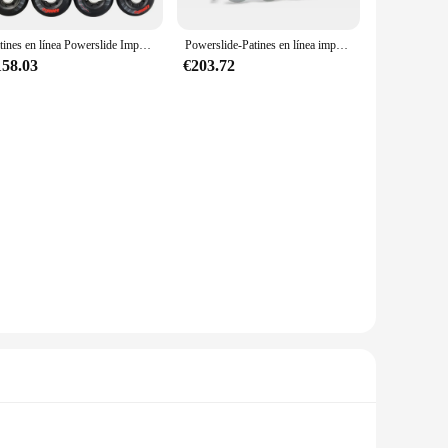
Patines en línea Powerslide Imperial profesional, Patines de Slalom, zapatos de patinaje gratis, 100% originales
Powerslide-Patines en línea imperiales, zapatos profesionales de Slalom, sin ruedas, Color arcoíris, 100% originales, 2023
158.03
€203.72