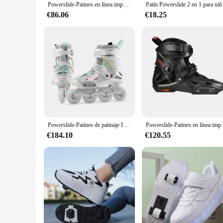
Powerslide-Patines en línea imperiales, Patines profesionales de Slalom, zapatos de patinaje sin ruedas, 100% originales
Patín Powerslide 2 e
€86.06
€18.25
Powerslide-Patines de patinaje Imperial en línea, zapatos profesionales de Slalom, Color arcoíris, 2024 originales, 100%
Powerslide-Patines en línea imperiale
€184.10
€120.55