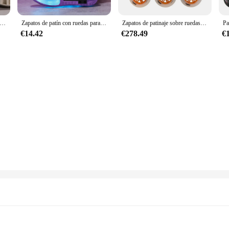
Zapatillas de deporte para niños y niñas, zapatos de patines con 2 ruedas extraíbles, 2 en 1, zapatos de carreras con Led
Zapatos de patín con ruedas para mujer, zapatillas deportivas profesionales con 2 ruedas, brillantes, para chica
Zapatos de patinaje sobre ruedas Powerslide Doop, 100% originales, 4x80mm o 3X100/110mm, ruedas luminosas, Patines en línea, patinaje gratis
€14.42
€278.49
€