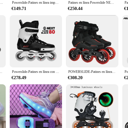
n 1 para niños y niñas, rueda de carreras, patín en línea de velocidad, zapatillas con 2 ruedas rodantes
Powerslide-Patines en línea imperiales, Patines profesionales de Slalom, zapatos de patinaje sin ruedas, 100% originales
Patines en línea Powerslide NEXT Trinity Frame, 3 x 100%/100/110mm, 4x80mm, 125 originales
€149.71
€250.44
€
s, bota profesional de Slalom, forro de patinaje sobre ruedas, 100% Original
Powerslide-Patines en línea con marco Trinity, 2024 Original, NEXT Core, negro, 80, 90, para carreras callejeras, Patines de patinaje gratis, 100%
POWERSLIDE-Patines en línea Trinity V, Patines profesionales de ocio callejero, sin ruedas, 100% originales, 3x110mm
€278.49
€308.20
€