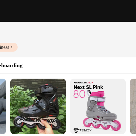
iness
teboarding