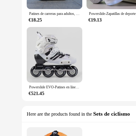
Patines de carreras para adultos, zapatillas de deporte con 2 ruedas para hombre y mujer
Powerslide-
€18.25
€19.13
Powerslide EVO-Patines en línea de fibra de carbono para adulto, zapatillas de patinaje sobre ruedas, originales, 2023
€521.45
Sets de ciclismo
Here are the products found in the