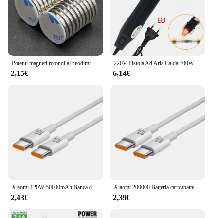
Potenti magneti rotondi al neodimio con adesivo biadesivo magnetico per il fissaggio della cucina dell'ufficio Artigianato multiuso fai-da-te
220V Pistola Ad Aria Calda 300W Temperatura di Saldatura Ventilatore Pistola Artigianato FAI DA TE Energia Elettrica Asciugatrice A Caldo Pistola di Calore per Tubi Termoretraibili avvolgenti
2,15€
6,14€
Xiaomi 120W 50000mAh Banca di potere ad alta capacità Ricarica rapida Powerbank Caricabatteria portatile per iPhone Samsung Huawei Nuovo caldo
Xiaomi 200000 Batteria caricabatterie super veloce mAh 120W Power Bank con display digitale di grande capacità per Iphone Samsung Huawei
2,43€
2,39€