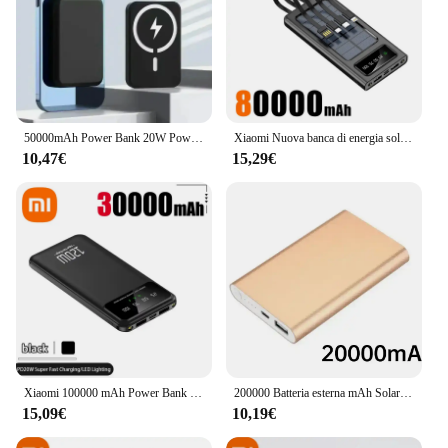
50000mAh Power Bank 20W Powerbank magnetico Wireless ricarica rapida batteria esterna Type-C per iPhone13 14 15 Xiaomi SAMSUNG
Xiaomi Nuova banca di energia solare 200000 mA Batteria di ricarica rapida per alimentazione mobile di grande capacità con doppi cavi USB 4 per iPhone Samsung
10,47€
15,29€
Xiaomi 100000 mAh Power Bank 120W Ricarica rapida Alimentazione per telefono cellulare di grande capacità Batteria esterna Accessori per telefoni cellulari
200000 Batteria esterna mAh Solar Power Bank Torcia LEDSOS Ricarica VELOCE Powerbank portatile impermeabile per smartphone
15,09€
10,19€