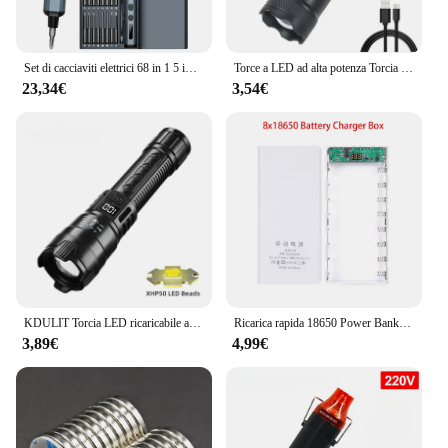
Set di cacciaviti elettrici 68 in 1 5 impostazioni di coppia Utensile elettrico di precisione Punte per cacciavite magnetiche per occhiali iPhone Orologio PC
Torce a LED ad alta potenza Torcia tattica da 2000LM con luce display Ricarica USB Lanterna con zoom di emergenza per pesca da campeggio
23,34€
3,54€
KDULIT Torcia LED ricaricabile ad alta potenza Torcia potente ultra resistente Torcia tattica con batteria incorporata per esterni
Ricarica rapida 18650 Power Bank 20000mAh USB tipo C 5V custodie scatola di immagazzinaggio della carica della batteria senza batteria per iPhone Xiaomi Huawei
3,89€
4,99€