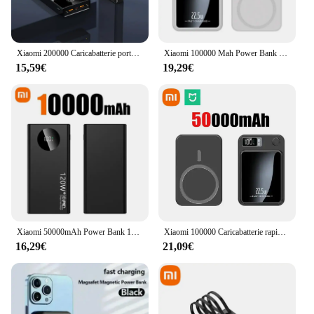
Xiaomi 200000 Caricabatterie portatile Power Bank ad alta capacità con ricarica rapida da 120 W mAh Power Bank per iPhone Samsung Huawei
Xiaomi 100000 Mah Power Bank magnetico Wireless Ricarica super veloce Batteria esterna digitale ad altissima capacità Power Bank per Iphone
15,59€
19,29€
Xiaomi 50000mAh Power Bank 120W Ricarica rapida Caricabatteria portatile ad alta capacità Moblie Powerbank per iPhone Samsung Huawei
Xiaomi 100000 Caricabatterie rapido wireless magnetico mAh per batteria ausiliaria portatile Magsafe per iPhone Huawei Samsung
16,29€
21,09€