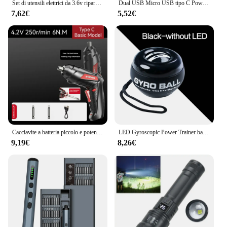
Set di utensili elettrici da 3.6v riparazione di manutenzione domestica batteria al litio da 1800mAh Mini trapano elettrico per uso domestico cacciavite a batteria Col
Dual USB Micro USB tipo C Power Bank Shell DC 5V DIY 6*18650 custodia carica batteria scatola di immagazzinaggio Display a LED torcia
7,62€
5,52€
Cacciavite a batteria piccolo e potente ricaricabile 4.2V 6Nm 1300mAh 250rpm cacciaviti cacciavite elettrico Set di cacciaviti
LED Gyroscopic Power Trainer ball autofstart Range Gyro Power polso Ball Arm Hand Muscle Force Trainer attrezzature per il Fitness
9,19€
8,26€