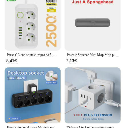
Prese CA con spina europea da 5 m Presa multipla Cavo di prolunga Presa multipla Elettrica con adattatore filtro di rete a ricarica rapida USB tipo C
Potente Squeeze Mini Mop Mop pieghevoli per la pulizia della casa con spugna Mop per il lavaggio dei pavimenti autocomprimenti strumenti per la pulizia dell'auto della finestra della scrivania
8,41€
2,13€
Presa spina ue 4 prese Multitap presa elettrica a parete senza cavo di prolunga con 2 porte USB 1 Type-C 2500W potenza massima
Ciabatta 7 in 1 ue, protezione contro le sovratensioni ciabatta 3 prese ca 3 USB 1 Type-C, stazione di ricarica Desktop con protezione da sovraccarico