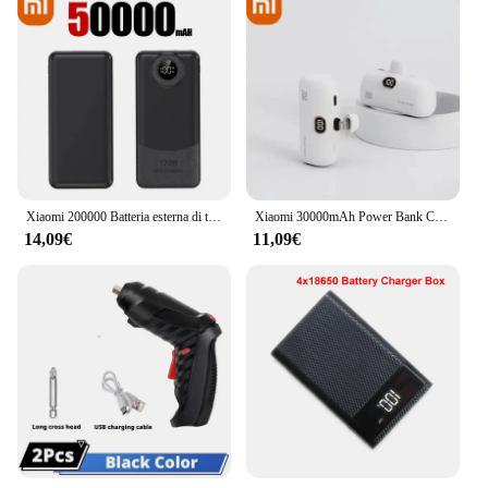
Xiaomi 200000 Batteria esterna di tipo C per caricabatterie portatile di grande capacità con ricarica super veloce da 120 W mAh per iPhone
Xiaomi 30000mAh Power Bank Caricatore portatile per telefono cellulare Cavo integrato Capsula batteria esterna Mini Power Bank per iPhone di tipo C
14,09€
11,09€