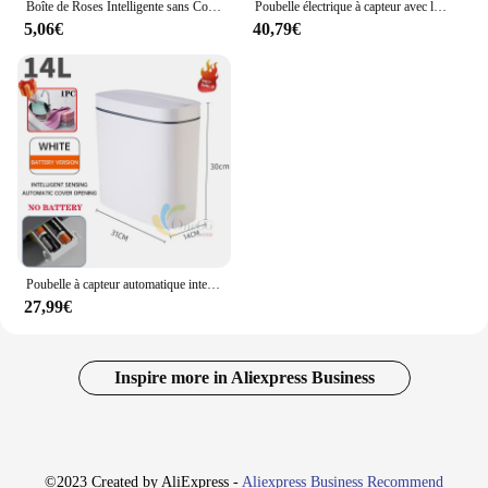
Boîte de Roses Intelligente sans Contact, Étroite, 15L, existent, Électronique, Salle de Bain
Poubelle électrique à capteur avec lumière UV, poubelle de chargement, corbeille de recyclage étanche, couvercle de toilette, maison intelligente, 20L, HOAutomaiss
5,06€
40,79€
Poubelle à capteur automatique intelligente pour HOKitchen, poubelle de luxe, panier à ordures intelligent étroit, salon familial, mode
27,99€
Inspire more in Aliexpress Business
©2023 Created by AliExpress -
Aliexpress Business Recommend