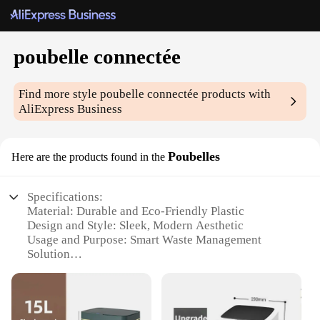
poubelle connectée
Find more style
poubelle connectée
products with
AliExpress Business
Poubelles
Here are the products found in the
Specifications:
Material: Durable and Eco-Friendly Plastic
Design and Style: Sleek, Modern Aesthetic
Usage and Purpose: Smart Waste Management
Solution
Typical Adaptive Scenario: Home, Office,
Commercial Spaces
Shape or Size or Weight or Quantity: Available in
Various Sizes to Suit Different Needs