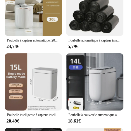
Poubelle à capteur automatique, 20L, 22L, lumière UV, induction, poubelle intelligente pour couvercle de corbeille de toilette, maison intelligente
Poubelle automatique à capteur intelligent, corbeille électronique domestique, corbeille sans contact, poubelle à couture étroite, poubelle de cuisine et de toilette, 14L
24,74€
5,79€
Poubelle intelligente à capteur intelligent, poubelle électronique automatique, poubelle blanche, poubelle étroite sans contact, maison intelligente, 15L
Poubelle à couvercle automatique avec capteur de mouvement intelligent, fermeture silencieuse, cadeau de Thanksgiving, Noël, Halloween, maison et cuisine, 14L
20,49€
18,61€