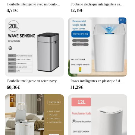
Poubelle intelligente avec un bouton, couvercle pop-up, anti-odeur, panier à papier fendu haut de gamme, poubelle pour toilettes domestiques, 10L
Poubelle électrique intelligente à capteur automatique, poubelle médicale simple, plastique, HOKitchen, salon, chambre à coucher, maison, nouveau, 2024
4,71€
12,19€
Poubelle intelligente en acier inoxydable, corbeille de cuisine, 15l, 20l, 30l, 40l, 50l, 60l
Roses intelligentes en plastique à détection automatique, pour la maison, la salle de bain, la cuisine, le salon, la chambre à coucher
60,36€
11,29€