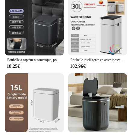
Poubelle à capteur automatique, poubelle intelligente électrique sans contact, poubelle de cuisine étanche, poubelle domestique avec couvercle, E27, 16L
Poubelle intelligente en acier inoxydable de grande capacité, poubelle intelligente, stockage de capteur intelligent, haute qualité, maison intelligente, 30L, E27
18,25€
102,96€