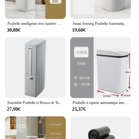
Poubelle intelligente avec lumière UV, poubelle à capteur automatique, poubelle intelligente pour cuisine, poubelle HOToilet avec couvercle, 24L
Smart Sensing Poubelle Automatique Blanc Poubelle Cuisine Salle De Bains Étanche 12L Poubelle Électrique
30,80€
19,60€
Ensemble Poubelle et Brosse de Toilette spatirée Mn avec Ouverture à une Touche, Design Sans Contact pour Salles de Bains Modernes
Poubelle à capteur automatique intelligente, poubelle pour HOKitchen, poubelle de recyclage pour salon, accessoires pour la maison
27,99€
25,37€