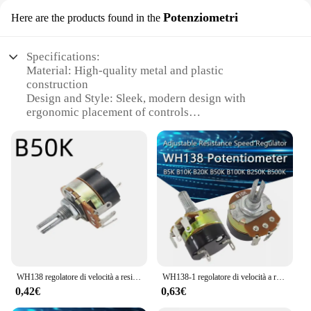
Potenziometri
Here are the products found in the
Specifications:
Material: High-quality metal and plastic
construction
Design and Style: Sleek, modern design with
ergonomic placement of controls
Usage and Purpose: Ideal for various electronic
projects and DIY applications
Performance and Property: Durable and reliable
with consistent performance
Parts and Accessories: Comes with a potentiometer
and switch in a single unit
Applicable People: Suitable for hobbyists, students,
and professionals
Features:
|Vendors|
WH138 regolatore di velocità a resistenza regolabile con potenziometro interruttore B500K B50K B10K
WH138-1 regolatore di velocità a resistenza regolabile con potenziometro interruttore WH138-1 B5K B10K B20K B50K B100K B250K B500K
0,42€
0,63€
**Versatile and User-Friendly**
The potenziometro con interruttore is a versatile