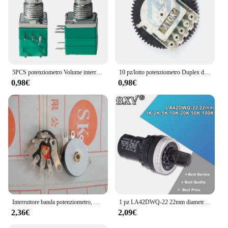
5PCS potenziometro Volume interruttori industriali 5pin B1K 5K 10K 20K 50K 100K 500K interruttore albero Audio 15mm amplificatore sigillatura RK097G
10 pz/lotto potenziometro Duplex dell'ingranaggio della ruota di quadrante A103 10K per i potenziometri del commutatore di regolazione del Volume della Radio MP3/MP4
0,98€
0,98€
Interruttore banda potenziometro, Radio, RV12, B50K, 5 pezzi
1 pz LA42DWQ-22 22mm diametro pentole potenziometro rotante convertitore regolatore Inverter interruttore di resistenza 1K 2K 5K 10K 20K 50K 100K
2,36€
2,09€