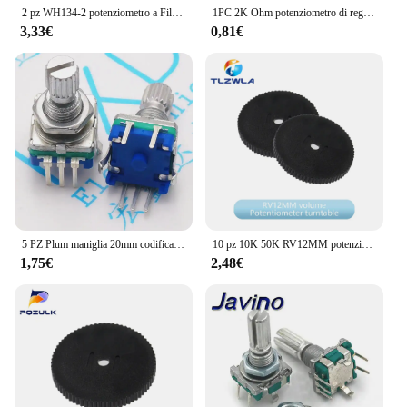
2 pz WH134-2 potenziometro a Film di carbonio con interruttore 4 k7 10K 22 k47k 100K 470K 1M 2W
1PC 2K Ohm potenziometro di regolazione della velocità dell'interruttore di frequenza variabile speciale convertitore di frequenza LA42DWQ
3,33€
0,81€
5 PZ Plum maniglia 20mm codificatore rotativo interruttore di codifica / EC11 / potenziometro digitale con interruttore 5 Pin
10 pz 10K 50K RV12MM potenziometro RV12 B503 B103 B10K B50K amplificatore di potenza potenziometro Volume con interruttore resistore regolabile
1,75€
2,48€