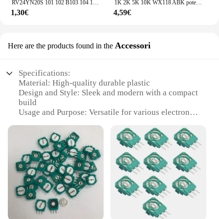
RV24YN20S 101 102 B103 104 105 201 202 203 204 254 302 303 501 502 503 504 5K 10K 100K 500K 200K 100 200 200 500 ohm Potenziometro
1K 2K 5K 10K WX118 ABK potenziometri a filo avvolto
1,30€
4,59€
Accessori
Here are the products found in the
Specifications:
Material: High-quality durable plastic
Design and Style: Sleek and modern with a compact
build
Usage and Purpose: Versatile for various electronic
projects
Performance and Property: Precise control with a
reliable switch
Parts and Accessories: Includes a potentiometer and
switch in one unit
Typical Adaptive Scenario: Ideal for DIY
enthusiasts and hobbyists
Features:
**Enhanced Control and Convenience**