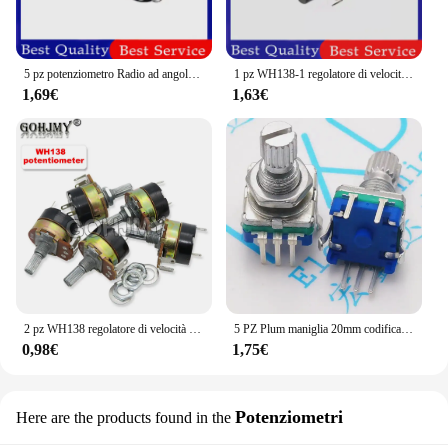
5 pz potenziometro Radio ad angolo retto RV12MM B103 B10K B503 B50K amplificatore di potenza potenziometro Volume con interruttore
1 pz WH138-1 regolatore di velocità di resistenza regolabile con potenziometro interruttore WH138-1 B5K B10K B20K B50K B100K B250K B500K B1M
1,69€
1,63€
2 pz WH138 regolatore di velocità di resistenza regolabile con potenziometro interruttore WH138-1 B5K B10K B20K B50K B100K B250K B500K 10K 100K
5 PZ Plum maniglia 20mm codificatore rotativo interruttore di codifica / EC11 / potenziometro digitale con interruttore 5 Pin
0,98€
1,75€
Potenziometri
Here are the products found in the