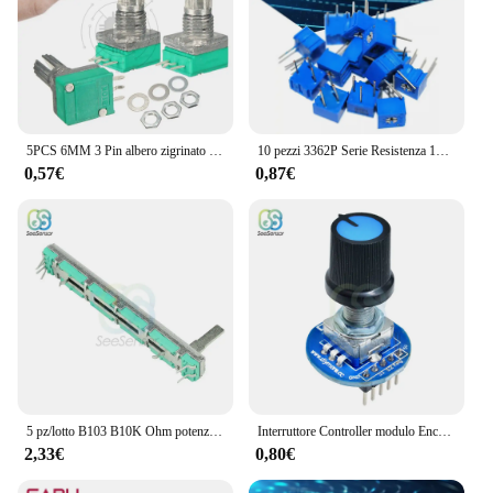
5PCS 6MM 3 Pin albero zigrinato singolo lineare B10K Ohm potenziometro rotativo con dado e rondella per lettore DVD
10 pezzi 3362P Serie Resistenza 101 201 501 102 202 502 103 Trimpo Trimmer Potenziometro 3362 500R 1K 2K 5K 10K 20K 50K 100K
0,57€
0,87€
5 pz/lotto B103 B10K Ohm potenziometro Mixer Fader 10K 75mm SC6080GH regolazione scorrevole doppia resistenza rotativa a Film di carbonio
Interruttore Controller modulo Encoder rotativo per Arduino Brick Sensor Development tappo manopola potenziometro rotante Audio rotondo
2,33€
0,80€