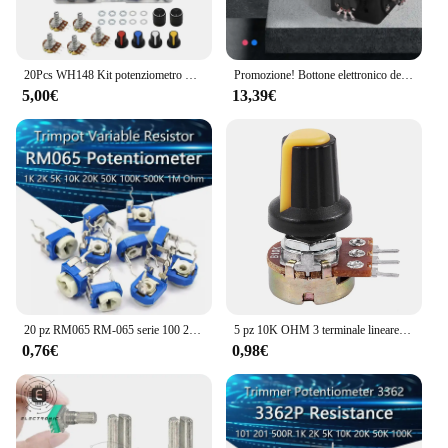
20Pcs WH148 Kit potenziometro B5K/10K/20K/50K/100K 25mm Set resistore potenziometro rotativo conico lineare 3pin con cappuccio
Promozione! Bottone elettronico del potenziometro del Joystick di 4 assi per il regolatore JH-D400B-M4 10K 4D con cavo per l'industriale
5,00€
13,39€
20 pz RM065 RM-065 serie 100 200 500 1K 2K 5K 10K 20K 50K 100K 200K 500K 1M Ohm Trimpot Trimmer potenziometro resistore variabile
5 pz 10K OHM 3 terminale lineare conico rotativo Audio B tipo potenziometro
0,76€
0,98€