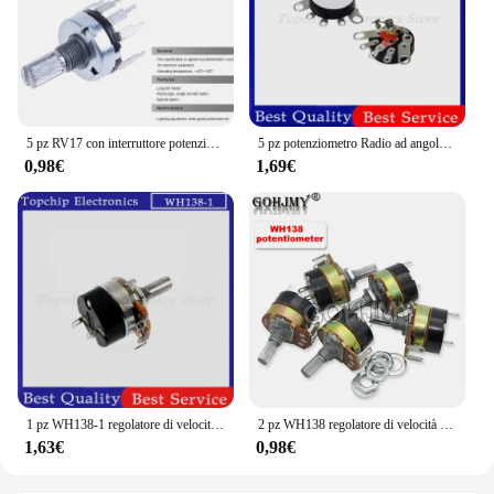
5 pz RV17 con interruttore potenziometro B1K 2K 5K 10K 20K 50K lunghezza maniglia 15mm 5pin interruttore potenziometro a Film di carbonio
5 pz potenziometro Radio ad angolo retto RV12MM B103 B10K B503 B50K amplificatore di potenza potenziometro Volume con interruttore
0,98€
1,69€
1 pz WH138-1 regolatore di velocità di resistenza regolabile con potenziometro interruttore WH138-1 B5K B10K B20K B50K B100K B250K B500K B1M
2 pz WH138 regolatore di velocità di resistenza regolabile con potenziometro interruttore WH138-1 B5K B10K B20K B50K B100K B250K B500K 10K 100K
1,63€
0,98€