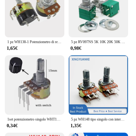
1 pz WH138-1 Potenziometro di regolazione della velocità dimmerabile con interruttore 5K 10K 20K 50K 100K 200K 250K 500K 1M WH138
5 pz RV097NS 5K 10K 20K 50K 100K 500K B5K con un interruttore audio 5pin albero 15mm amplificatore potenziometro di tenuta
1,65€
0,98€
1set potenziometro singolo WHT148 con interruttore 15mm B5K B10K B50K B100K B500K per amplificatore Audio 5k 10k 100k 50k 500k
5 pz WH148 tipo singolo con interruttore 5-Pin B5K B10K B20K B50K B100K B500K amplificatore potenziometro a Film di carbonio albero fiore 15MM
0,34€
1,35€