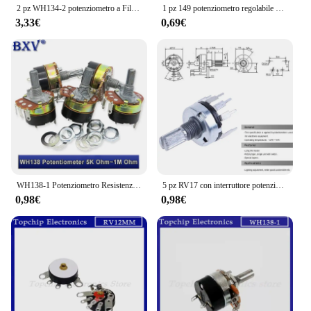
2 pz WH134-2 potenziometro a Film di carbonio con interruttore 4 k7 10K 22 k47k 100K 470K 1M 2W
1 pz 149 potenziometro regolabile singolo con interruttore rotante 2-Pin B500K B504 interruttore di controllo dimmerabile lunghezza dell'albero del piede piegato 15MM
3,33€
0,69€
WH138-1 Potenziometro Resistenza Regolabile Regolatore di Velocità Con Interruttore WH138 B5K B10K B20K B50K B100K B250K B500K 10K 100K 2PCS
5 pz RV17 con interruttore potenziometro B1K 2K 5K 10K 20K 50K lunghezza maniglia 15mm 5pin interruttore potenziometro a Film di carbonio
0,98€
0,98€