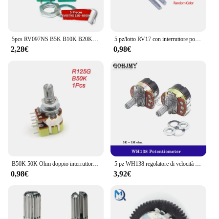
5pcs RV097NS B5K B10K B20K B50K B100K B500K 5PIN singolo collegati potenziometro con un interruttore audio di tenuta potenziometro
5 pz/lotto RV17 con interruttore potenziometro maniglia lunghezza 15mm 5pin B1K 2K 5K 10K 20 50K
2,28€
0,98€
B50K 50K Ohm doppio interruttore di controllo del Volume conico lineare interruttore potenziometro
5 pz WH138 regolatore di velocità di resistenza regolabile con potenziometro interruttore WH138-1 B5K B10K B20K B50K B100K B250K B500K
0,98€
3,92€