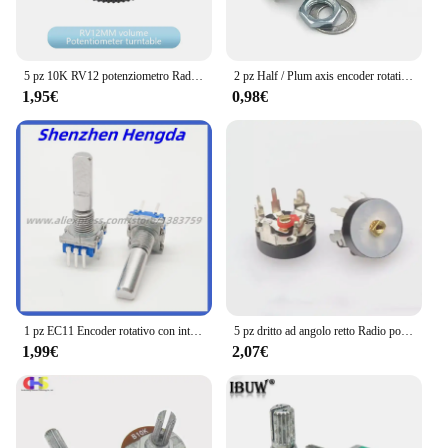
5 pz 10K RV12 potenziometro Radio ad angolo retto RV12MM B503 B103 B10K B50K amplificatore di potenza potenziometro Volume con interruttore
2 pz Half / Plum axis encoder rotativo, lunghezza maniglia 15mm / 20mm codice interruttore/EC11/potenziometro digitale con interruttore 5pin
1,95€
0,98€
1 pz EC11 Encoder rotativo con interruttore a pressione 20 posizionamento impulso Audio potenziometro digitale 5-Pin mezzo albero lunghezza 25MM
5 pz dritto ad angolo retto Radio potenziometro RV12MM B10K B103 B50K B503 amplificatore di potenza potenziometro Volume con interruttore 12mm
1,99€
2,07€