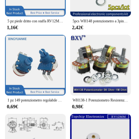
5 pz piede dritto con staffa RV12MM B10K B50K B103 B503 Radio Switch amplificatore di potenza potenziometro del Volume
5pcs WH148 potenziometro a 3pin con interruttore 1K 2K 5K 10K 20K 50K 100K 250K 500K 1M Ohm amplificatore di potenza potenziometro del volume
1,16€
2,42€
1 pz 149 potenziometro regolabile singolo con interruttore rotante 2-Pin B500K B504 interruttore di controllo dimmerabile lunghezza dell'albero del piede piegato 15MM
WH138-1 Potenziometro Resistenza Regolabile Regolatore di Velocità Con Interruttore WH138 B5K B10K B20K B50K B100K B250K B500K 10K 100K 2PCS
0,69€
0,98€