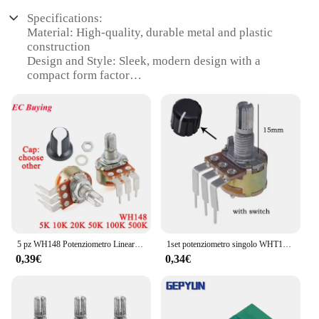
Specifications:
Material: High-quality, durable metal and plastic
construction
Design and Style: Sleek, modern design with a
compact form factor
Usage and Purpose: Ideal for various electronic
projects and DIY applications
Performance and Property: Offers precise control
with a reliable switch function
Parts and Accessories: Comes with a potentiometer
and switch in a single unit
Applicable People: Suitable for hobbyists, students,
and professionals in electronics
Features:
|Vendors|
5 pz WH148 Potenziometro Lineare Piegare Piedi 5K 10K 20K 50K 100K 500K B5K B10K B20K B50K B100K B500K 15mm Albero 3pin Con Interruttore
1set potenziometro singolo WHT148 con interruttore 15mm B5K B10K B50K B100K B500K per amplificatore Audio 5k 10k 100k 50k 500k
0,39€
0,34€
**Versatile Control and Precision**
The potenziometro con interruttore is a versatile
component that combines the functionality of a
potentiometer and a switch in a single unit. This
innovative design allows for easy adjustment and