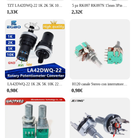
TZT LA42DWQ-22 1K 2K 5K 10K 20K 50K 100K 22mm diametro pentole potenziometro rotante convertitore regolatore Inverter interruttore di resistenza
5 pz RK097 RK097N 15mm 3Pin potenziometri interruttori industriali B1K 5K 10K 20K 50K 100K 500K interruttore Audio albero amplificatore sigillatura
1,33€
2,32€
LA42DWQ-22 1K 2K 5K 10K 22mm diametro pentole potenziometro rotativo convertitore regolatore Inverter interruttore di resistenza
H120 canale Stereo con interruttore A50K A10K 15mm potenziometro Volume semialbero doppio potenziometro
0,98€
0,98€