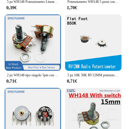
5 pz WH148 Potenziometro Lineare Piegare Piedi 5K 10K 20K 50K 100K 500K B5K B10K B20K B50K B100K B500K 15mm Albero 3pin Con Interruttore
Potenziometro WH148 5 pezzi con interruttore 3/6pin 15MM/20MM amplificatore albero doppio potenziometro Stereo 1K 2K 5K 10K 50K 100K 500K
0,39€
1,70€
2 pz WH148 tipo singolo 5pin con interruttore B5K B10K B20K B50K B100K B500K albero fiore 15MM amplificatore Volume potenziometro
5 pz 10K 50K RV12MM potenziometro RV12 B503 B103 B10K B50K amplificatore di potenza potenziometro Volume con interruttore resistore regolabile
0,71€
0,71€