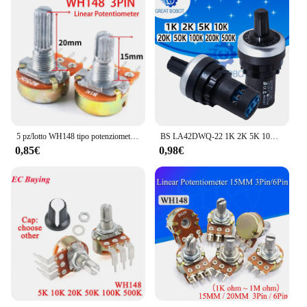
5 pz/lotto WH148 tipo potenziometro singolo con interruttore 3PIN B1K 2K 5K 10K 20K 50K 100K 250K 500K 1M H = 15MM 20MM potenziometro
BS LA42DWQ-22 1K 2K 5K 10K 20K 50K 100k 200k 500K 22mm diametro pentole potenziometro rotante interruttore di resistenza per arduino
0,85€
0,98€