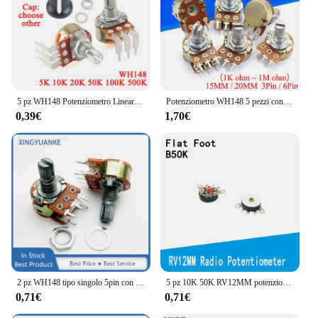
5 pz WH148 Potenziometro Lineare Piegare Piedi 5K 10K 20K 50K 100K 500K B5K B10K B20K B50K B100K B500K 15mm Albero 3pin Con Interruttore
Potenziometro WH148 5 pezzi con interruttore 3/6pin 15MM/20MM amplificatore albero doppio potenziometro Stereo 1K 2K 5K 10K 50K 100K 500K
0,39€
1,70€
2 pz WH148 tipo singolo 5pin con interruttore B5K B10K B20K B50K B100K B500K albero fiore 15MM amplificatore Volume potenziometro
5 pz 10K 50K RV12MM potenziometro RV12 B503 B103 B10K B50K amplificatore di potenza potenziometro Volume con interruttore resistore regolabile
0,71€
0,71€