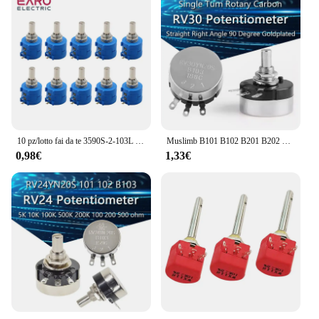
10 pz/lotto fai da te 3590S-2-103L 3590S 10K Ohm potenziometro a filo avvolto multigiro di precisione 10 giri ad anello resistenza rotante lineare
Muslimb B101 B102 B201 B202 B502 B103 B204 B503 B104 B105 1K 5K 20K 10K 100K 1M RV30YN potenziometro rotativo a carbonio a giro singolo
0,98€
1,33€