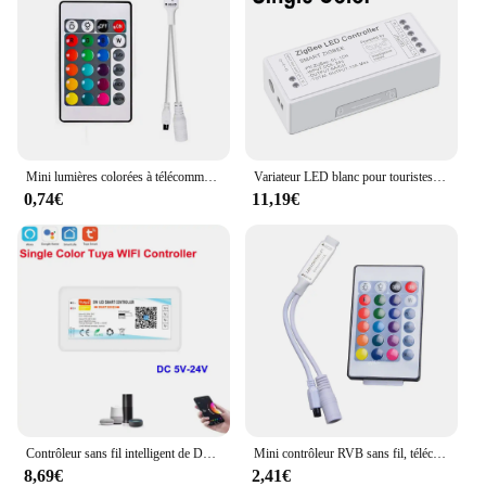
Mini lumières colorées à télécommande infrarouge de la clé 24 IR RVB DC5-12V avec le gradateur à distance de lumières de bande du contrôleur LED
Variateur LED blanc pour touristes, bande lumineuse à intensité variable, RVB, RGBW, CCT, Zigbee, Tuya, Smart Andrea Group Control, DC5V -24V
0,74€
11,19€
Contrôleur sans fil intelligent de DC12V-24V de Wifi de Tuya CCT/RGB/RGBW 5050/2835 contrôleur de lumière de bande de LED pour Alexa GoogleHome Smartlife
Mini contrôleur RVB sans fil, télécommande IR à 24 touches, thoracRVB à 4 broches, éclairage de bande LED 5050, gradateur LED CC, 12 V, DC 12 V
8,69€
2,41€