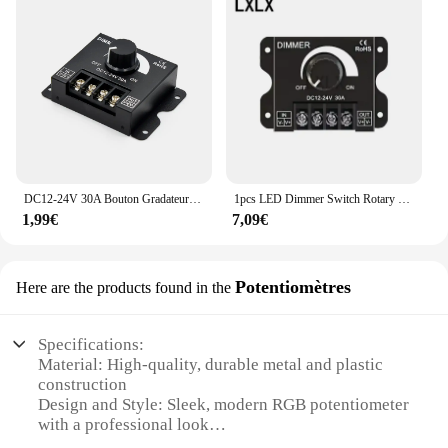
DC12-24V 30A Bouton Gradateur Luminosité Réglage Stepless Gradation Commutateur Contrôleur pour 3528 5050 COB SMD LED Bande Lumière
1pcs LED Dimmer Switch Rotary Switch DC 12V 24V 30A 360W Régulateur de tension Réglable pour LED Strip Light LED Dimmer
1,99€
7,09€
Potentiomètres
Here are the products found in the
Specifications:
Material: High-quality, durable metal and plastic
construction
Design and Style: Sleek, modern RGB potentiometer
with a professional look
Usage and Purpose: Ideal for various electronic