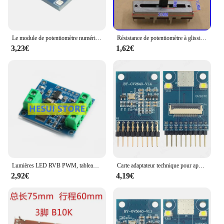
Le module de potentiomètre numérique X9C104 ajuste le pont pour équilibrer le circuit de potentiomètre numérique de 100 ordre
Résistance de potentiomètre à glissière droite, Fader de centre commercial simple à 3 broches, Longueur de poignée 10mm, 20K, 50K Ohm, B20K, B50K, 35mm, 3.5cm, 2 pièces
3,23€
1,62€
Lumières LED RVB PWM, tableau de commande, gradateur, palette de couleurs, tableau de contrôle CED polychrome
Carte adaptateur technique pour appareil photo OV2640, développement de contrôle de la lumière double flash, 8 bits, port SCCB IIC, 18 broches, RVB, YUV, JPEG
2,92€
4,19€