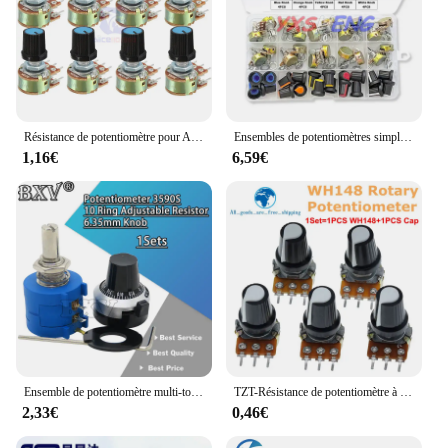
Résistance de potentiomètre pour Ardu37avec capuchon, cône linéaire à 6 broches, 1K, 2K, 5K, 10K, 20K, 50K, 100K, 500K Ohm, 5 pièces par lot
Ensembles de potentiomètres simples blancs, WH148, B1K, 2K, 5K, 10K, 20K, 50K, 100K, 250K, 500K, 1m, 15mm, 20 ensembles ensemble de lèvent, Bleu, Jaune, Orange, Rouge
1,16€
6,59€
Ensemble de potentiomètre multi-tours de précision 3590S, résistance réglable à 10 anneaux, cadran de comptage de tours, distance 6.35mm, bouton, 1 pièce, nouveau
TZT-Résistance de potentiomètre à distance conique linéaire pour Ardu37avec capuchon blanc AG2, 1 jeu, WH148, 1K, 10K, 20K, 50K, 100K, 500K, Ohm, 15mm, 3 broches
2,33€
0,46€