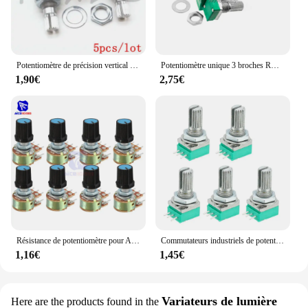
Potentiomètre de précision vertical simple R097 RK097 avec support, poignée 15mm, sans engrenage, 3 pieds B10K 2K 5K 100K 250K 1M, 5 pièces
Potentiomètre unique 3 broches RK097N B1K 5K 10K 20K 50K 100K 250K, 10 pièces/uno
1,90€
2,75€
Résistance de potentiomètre pour Ardu37avec capuchon, cône linéaire à 6 broches, 1K, 2K, 5K, 10K, 20K, 50K, 100K, 500K Ohm, 5 pièces par lot
Commutateurs industriels de potentiomètres, commutateur d'arbre audio, banc d'amplificateur, RK097, RK097N, 3 broches, B1K, 5K, 10K, 20K, 50K, 100K, 500K, 15mm, 5 pièces
1,16€
1,45€
Variateurs de lumière
Here are the products found in the