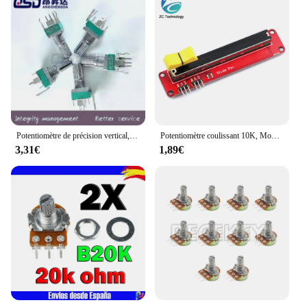
Potentiomètre de précision vertical, R097, RK097, unipolaire avec support rapide, arbre 15mm sans encoches, 3 broches, A5K, 50K, 100K, 500K, 10 pièces
Potentiomètre coulissant 10K, Module linéaire à double sortie pour bloc électronique Arduino AVR
3,31€
1,89€