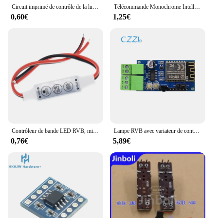
Circuit imprimé de contrôle de la lumière de la carte RVB, interrupteur à bouton, module de lampe de document, pilote à courant élevé, technologie de circuit Flash, 11 modes, DC 5-12V
Télécommande Monochrome Intelligente DC, Minuterie RF RVB pour Bande de Feux de Course, Contrôleur de Gradateur LED 5-12V, 14 prédire
0,60€
1,25€
Contrôleur de bande LED RVB, mini gradateur, contrôleur de document unique pour 5050, 3528, 5730, DC 12V, 24V
Lampe RVB avec variateur de contrôleur, WiFi, ESP8266, WS2812
0,76€
5,89€