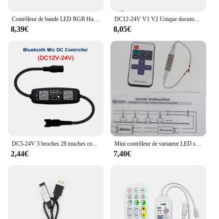
Contrôleur de bande LED RGB Half Touch, contrôleur tactile, 5 prédire
DC12-24V V1 V2 Unique document CCT LED Gradateur V3 V5-M crédible RGBW RGB + CCT Contrôleur RGB 12V CV RF 2.4G Pour 1/2/3/4CH Led Bande Lumière
8,39€
8,05€
DC5-24V 3 broches 28 touches contrôleur Led avec Pixel intelligent Bluetooth musique télécommande pour adressable individuel 5050 RGB bande lumineuse
Mini contrôleur de variateur LED sans fil, télécommande RF pour contrôler un seul document, éclairage à intensité variable RVB, DC 12V
2,44€
7,40€