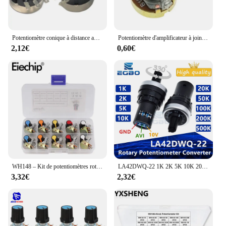
Potentiomètre conique à distance avec cadran à bouton A03, film carbone à tour unique, RV24YN20S, 1K, 2K, 5K, 10K, 50K, 100K, 500K, Ohm, 1 jeu, 3 pièces
Potentiomètre d'amplificateur à joint unique, WH148, 10K, 20K, 50K, 100K, 500K L: 15mm
2,12€
0,60€
WH148 – Kit de potentiomètres rotatifs 1K 2K 5K 10K 20K 50K 100K 250K 500K 1M 15mm, jeu de 3 broches avec capuchon de bouton
LA42DWQ-22 1K 2K 5K 10K 20K 50K 100K 200K 22mm Pots de diamètre Potentiomètre à distance Convertisseur Gouverneur Onduleur 02/10/2018 Commutateur
3,32€
2,32€