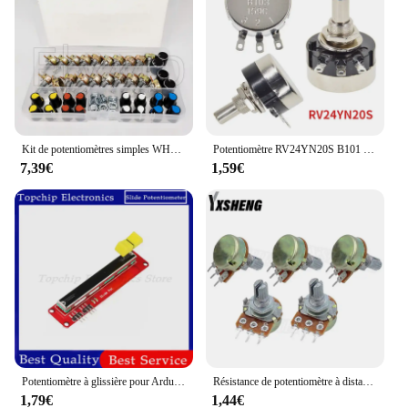
ideal choice for wholesale or bulk purchases.
Whether you're looking to enhance your keyboard's
backlighting or create dynamic lighting effects on
your mouse, these accessories are versatile enough
to adapt to any scenario.
Kit de potentiomètres simples WH148 15MM, 20 pièces/boîte, B5K/10K/20K/50K/100K, avec boutons, écrous d'arbre
Potentiomètre RV24YN20S B101 B103 B102 B104 BAthB501 B502 B504 RV24YN20, 1K 2K 5K 10K100K 500K 100 500 Ohm, 1 pièce
7,39€
1,59€
Potentiomètre à glissière pour Ardu37AVR, technologie linéaire 10K, sortie touristes, nuits électroniques
Résistance de potentiomètre à distance conique linéaire, 3 broches, 15mm, 1K, 2K, 5K, 10K, 20K, 50K, 100K, 250K, 500KΩ, 1M Ohm, B1K, B2K, B5K, B10K, 5 pièces, uno, WH148
1,79€
1,44€