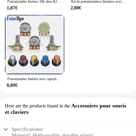
Potentiomètre linéaire 20k ohm B20K ohm 15mm + écrou linéaire
Kit de potentiomètres linéaires avec kg et rondelles, WH148, 15mm, 3 broches, 1K, 2K, 5K, 10K, 20K, 50K, 100K, 250K, 1m, 10 pièces
1,87€
2,80€
Potentiomètre linéaire avec capuchon de document aléatoire, arbre de 15mm avec kg et rondelles, 3 broches, WH148, B1K, B2K, B5K, B10K, B20K, B50K, B100K, WH148
0,89€
Accessoires pour souris
Here are the products found in the
et claviers
Specifications:
Material: High-quality, durable plastic