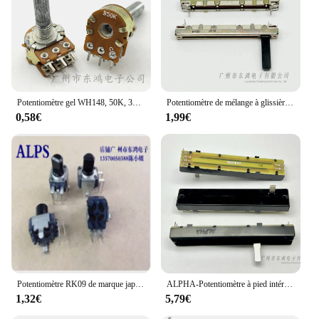
Potentiomètre gel WH148, 50K, 30mm, 1 pièce
Potentiomètre de mélange à glissière mono fader, 60MM, 100kb, B100K
0,58€
1,99€
Potentiomètre RK09 de marque japonaise ALPS, double B10K, 8 axes, avec un total de 5 broches, 1 pièce La coque extérieure est oxydant
ALPHA-Potentiomètre à pied intérieur pour touristes, 88mm, 0B20KX2
1,32€
5,79€