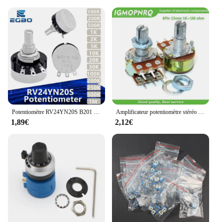
Potentiomètre RV24YN20S B201 B501 B102 BAthB502 B103 B203 B503 B104 B204 B254 B504 B105 500 ohm 10K 20K 50K 100K 200K ohm
Amplificateur potentiomètre stéréo pour touristes, arbre à 6 broches, WH148, B1K, B2K, B5K, B10K, B20K, B50K, B100K, B1M, 1K, 2K, 5K, 10K, 50K, 100K, 1M, 5 pièces
1,89€
2,12€