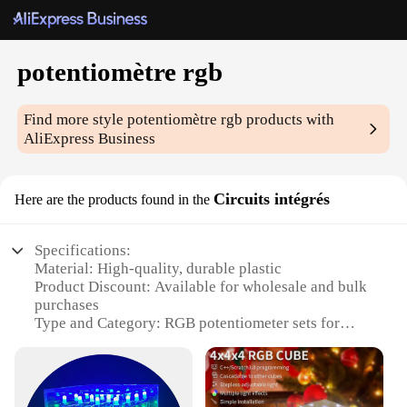
potentiomètre rgb
Find more style
potentiomètre rgb
products with
AliExpress Business
Circuits intégrés
Here are the products found in the
Specifications:
Material: High-quality, durable plastic
Product Discount: Available for wholesale and bulk
purchases
Type and Category: RGB potentiometer sets for
electronic circuits
Design and Style: Sleek, modern design with
integrated circuits
Usage and Purpose: Ideal for controlling RGB