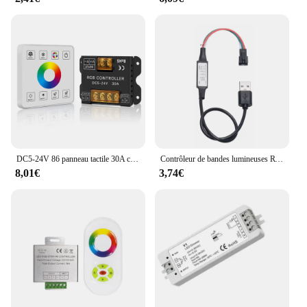
wholesale availability and support from trusted
vendors and suppliers, you can rest assured that
you're investing in a product that will stand the test
of time and perform consistently.
DC5-24V 86 panneau tactile 30A câblage sans fil haute puissance contrôleur RVB LED gratuit
Contrôleur de bandes lumineuses RVB adressables, contrôleur de documents magiques LED, gradateur USB 5V, 2812 pixels, contrôle à 3 touches pour 5050 WS2812B WS2812
8,01€
3,74€