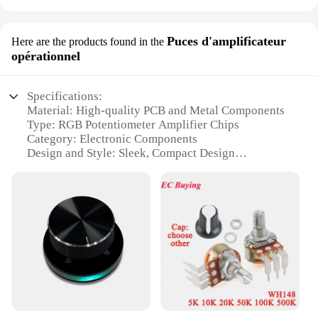
Puces d'amplificateur
Here are the products found in the
opérationnel
Specifications:
Material: High-quality PCB and Metal Components
Type: RGB Potentiometer Amplifier Chips
Category: Electronic Components
Design and Style: Sleek, Compact Design
Usage and Purpose: Versatile for Various Electronic
Projects
Performance and Property: High Precision and
Durability
Parts and Accessories: Complete Sets for Easy
Integration
Features:
|Wholesale|
**Precision and Versatility**