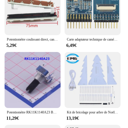
Potentiomètre coulissant direct, canal unique B10K, longueur totale 75mm, course 60mm, poussoir de console Assad, 3 broches, SC6021, 5-10 pièces
Carte adaptateur technique de caméra OV5640 avec contrôle de la lumière double flash, carte de développement, SCCB 8 bits, port IIC, 18 broches, RVB, YUV, JPEG
5,29€
6,49€
Potentiomètre RK11K1140A23 B10K, longueur d'arbre 18mm, amplificateur 4 broches, 100% d'origine, 5 pièces
Kit de bricolage pour arbre de Noël, contrôle de la lumière, LED RVB colorée, kit de bricolage avec câble micro USB, kit d'assemblage d'arbre de Noël bricolage pour l'apprentissage pratique
11,29€
13,19€