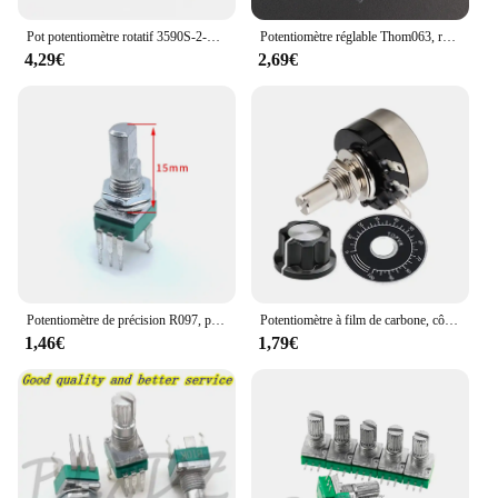
Pot potentiomètre rotatif 3590S-2-102L 1K Ohm, 10 tours avec cadran comptage tours
Potentiomètre réglable Thom063, résistances variables 100R ~ 1M, 1K 5K 10K 20K 50K 100K 500K 1M, 65 pièces
4,29€
2,69€
Potentiomètre de précision R097, pied courbé vertical, canal unique B10K, demi-arbre 15mm, 2 pièces
Potentiomètre à film de carbone, cône à distance unique avec bouton A03 avec cadran, RV24YN20S, 1 jeu, 3 pièces, 1K, 2K, 5K, 10K, 20K, 50K, 100K, 1M, Ohm
1,46€
1,79€