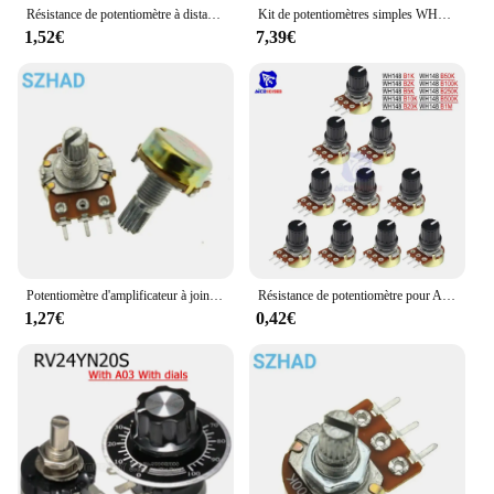
Résistance de potentiomètre à distance conique linéaire pour Ardu37, bouton blanc AD2, 1K, 2K, 5K, 10K, 20K, 50K, 100 KΩ Ohm, WH148, 15mm, 3 broches, 5 ensembles
Kit de potentiomètres simples WH148 15MM, 20 pièces/boîte, B5K/10K/20K/50K/100K, avec boutons, écrous d'arbre
1,52€
7,39€
Potentiomètre d'amplificateur à joint unique WH148, 10K 20k 50k 100k 500k, 5 pièces/sac L: 15mm
Résistance de potentiomètre pour Ardu37avec capuchon, cône linéaire à 3 broches, 1K, 2K, 5K, 10K, 20K, 50K, 100K, 500K, Ohm, 5 pièces par lot
1,27€
0,42€