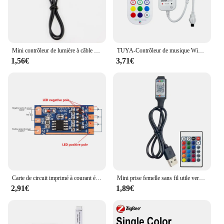
Mini contrôleur de lumière à câble LED RVB, variateur USB, télécommande pour bande lumineuse, 3 touches, DC 5V, 2835, 5050, 3528
TUYA-Contrôleur de musique WiFi LED RGB, Smart Life pour Alexa Google, contrôleur de lumière intelligente à 2 ports avec télécommande 24 prédire
1,56€
3,71€
Carte de circuit imprimé à courant élevé, interrupteur à bouton, lampe à documents, technologie RVB, 11 types de modes, 5V-12V, accessoires d'éclairage, 5 pièces
Mini prise femelle sans fil utile vers connecteur 4 broches, adaptateur de contrôleur RVB, bande lumineuse LED Bluetooth
2,91€
1,89€