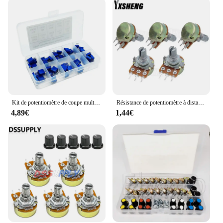
Kit de potentiomètre de coupe multitour, haute précision, résistance variable 3296 avec boîte gratuite, kit de bricolage électronique, 3296W, 50 pièces par lot
Résistance de potentiomètre à distance conique linéaire, 3 broches, 15mm, 1K, 2K, 5K, 10K, 20K, 50K, 100K, 250K, 500KΩ, 1M Ohm, B1K, B2K, B5K, B10K, 5 pièces, uno, WH148
4,89€
1,44€