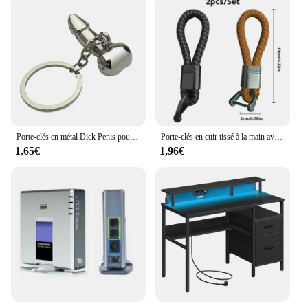
Porte-clés en métal Dick Penis pour hommes et femmes, porte-clés individuels, cadeaux pour hommes, coq, clé de voiture, ustensiles de cuisine, sexy, Genitalia, Jofor Lovers, Ho J9
Porte-clés en cuir tissé à la main avec structure en fer à cheval, porte-clés de voiture, porte-clés, accessoire de mode, cadeaux, UL, 2 pièces
1,65€
1,96€