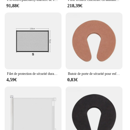
91,88€
218,39€
Filet de protection de sécurité durable pour balcon, garde-corps d'isolation pour enfants, clôture de pont, maille fine, poinçonnage polyvalent, barrière intérieure
Butoir de porte de sécurité pour enfants, protection contre les doigts, broucroisement, pincement, sécurité de bébé, maison, cuisine, chambre à coucher, clip
4,59€
0,83€