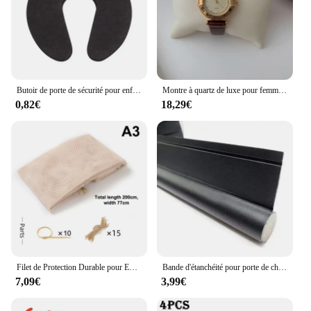
Butoir de porte de sécurité pour enfants, protection contre les doigts, brouilleurs, pincement, sécurité de bébé, maison, cuisine, chambre à coucher, clip
Montre à quartz de luxe pour femme, chiffres romains, horloge à cadran, cuir vintage, montres pour dames, mode, boîtier en or, montre-bracelet
0,82€
18,29€
Filet de Protection Durable pour Enfant, Barrière Polyvalente, Clôture de Pont, Maille Fine pour délégations, Escaliers, Chien
Bande d'étanchéité pour porte de chambre à coucher, fond coupe-vent, étanche, anti-insectes, anti-discipline, fuite d'air
7,09€
3,99€