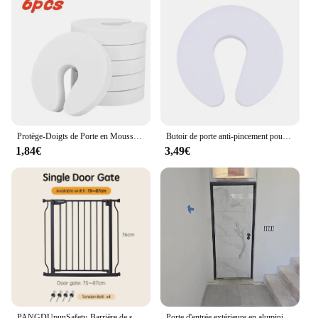
Protège-Doigts de Porte en Mousse Extra Souple pour Bébé, Protection contre les Pincements, Accessoire de Sécurité pour Enfant, 6 Pièces
Butoir de porte anti-pincement pour enfants, protection des doigts, sécurité de la maison, de la cuisine et de la chambre à coucher, 4 pièces, A +
1,84€
3,49€
PANGDUpunSafety-Barrière de sécurité pour bébé, barrière de sécurité pour enfants, sans perçage, montée sur pression, porte de balcon pour chien, portes pour enfants, clôture pour bébé
Porte d'entrée extérieure en aluminium, design de luxe, porte d'entrée moderne de haute sécurité, taille et document personnalisés