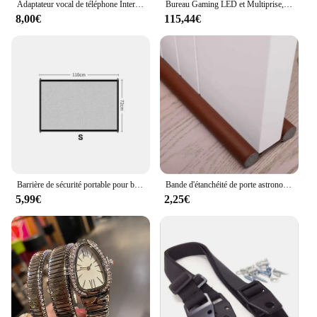
Adaptateur vocal de téléphone Internet avec câble réseau, protocole SIP V2, passerelle 2 ports, Linksys PAP2T, prise AU, EU, US, UK, 1 jeu
Bureau Gaming LED et Multiprise, Support d'écran, 2 Tiroirs, 2 Ports USB, Noir Boisé
8,00€
115,44€
Barrière de sécurité portable pour bébé, barrière pour animaux de compagnie, escaliers en maille, porte d'entrée intérieure, garde de séparation pour chiens, hameçons isolés pour bébé, parc
Bande d'étanchéité de porte astronomique multicolore, isolation phonique, isolation thermique, anti-poussière, bande de bancs anti-insectes, 1PC
5,99€
2,25€