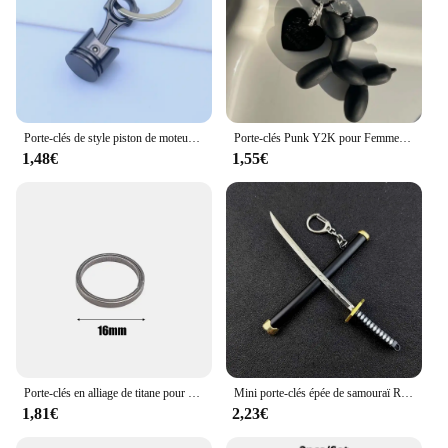
Porte-clés de style piston de moteur de voiture, porte-clés en métal, porte-clés de modèle de piston, modification automatique créative, cadeaux personnalisés pour hommes
Porte-clés Punk Y2K pour Femme, Pendentif de Sac, Bijoux, Bibelot, Voiture, Fille, Accessoires
1,48€
1,55€
Porte-clés en alliage de titane pour hommes, porte-clés de voiture pour hommes, porte-clés, porte-clés, artisanat, cadeau créatif, pendentif, super léger
Mini porte-clés épée de samouraï Roronoa Zoro pour hommes et femmes, fourreau d'anime, porte-clés Katana, jouet Cosplay, cadeau de bijoux
1,81€
2,23€