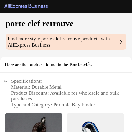
porte clef retrouve
Find more style
porte clef retrouve
products with
AliExpress Business
Porte-clés
Here are the products found in the
Specifications:
Material: Durable Metal
Product Discount: Available for wholesale and bulk
purchases
Type and Category: Portable Key Finder
Design and Style: Sleek and compact
Usage and Purpose: Helps locate misplaced keys
Typical Adaptive Scenario: Ideal for busy
individuals and families