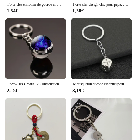
Porte-clés en forme de gourde en métal, crochet d'escalade, mousqueton de bain, porte-clés de voiture, accessoires de porte-clés vintage, bague de joaillerie, 1 pièce, 5 pièces
Porte-clés design chic pour papa, cadeau de fête des pères, mini marteau en alliage de zinc, tournevis, ensemble d'outils, pendentif pour bague de support prédire
1,54€
1,30€
Porte-Clés Créatif 12 Constellations, Pierre du Temps, Boule de Verre Double Face, Pendentif en Métal, Accessoires, Cadeau à la Mode
Mousqueton d'icône essentiel pour hommes et femmes, porte-clés occultant unisexe, ceinture solide nar, couple, argent, simplicité
2,15€
3,19€