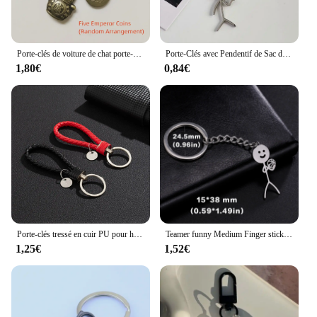
Porte-clés de voiture de chat porte-bonheur vintage fait à la main, argent des cinq empereurs, pièces Feng Shui, porte-clés solide, 1PC
Porte-Clés avec Pendentif de Sac de Voiture pour Homme, Doigt du Milieu, Cœur à Cœur, Bijoux, Cadeaux pour Couple et Ami, Vente en Gros
1,80€
0,84€
Porte-clés tressé en cuir PU pour hommes et femmes, ULtissée, pendentif de sac bricolage, porte-clé, bibelot de voiture, cadeau de bijoux, ensemble de 2 pièces
Teamer funny Medium Finger sticker Keychain, drôle d'acier inoxydable tendance Doodle pendentif voiture clé chian, nouveau sac d'école porte - clés bijoux pour hommes cadeaux, vente en gros
1,25€
1,52€