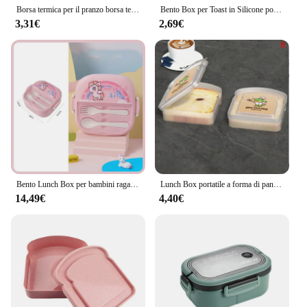
Borsa termica per il pranzo borsa termica per l'isolamento della maniglia per le donne borsa per il pranzo per bambini borsa termica per alimenti portatile da viaggio per Picnic
Bento Box per Toast in Silicone portatile con manico contenitore per alimenti per il pranzo ecologico Picnic per microonde, Lunch Box per studenti
3,31€
2,69€
Bento Lunch Box per bambini ragazze Cartoon studenti Kawaii Cute Pony riscaldato 3 Grid Sandwich Snack Food Box mensa speciale
Lunch Box portatile a forma di pane tostato con coperchio Panino Cucina Picnic all'aperto Bento di grande capacità
14,49€
4,40€