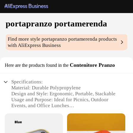
portapranzo portamerenda
Find more style
portapranzo portamerenda
products
with AliExpress Business
Contenitore Pranzo
Here are the products found in the
Specifications:
Material: Durable Polypropylene
Design and Style: Ergonomic, Portable, Stackable
Usage and Purpose: Ideal for Picnics, Outdoor
Events, and Office Lunches
Performance and Property: Insulated to Keep Food
Fresh for Hours
Parts and Accessories: Includes a Secure Latching
System