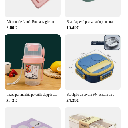
Microonde Lunch Box stoviglie contenitore per alimenti bambini bambini scuola ufficio stoviglie portatile Bento Box Lunch Box
Scatola per il pranzo a doppio strato singola scomparto portatile scatola per alimenti per frutta scatola per il pranzo a microonde con forchetta e cucchiaio scatola per Picnic fresca
2,60€
10,49€
Tazza per insalata portatile doppia tazza di farina d'avena Yogurt dado tazza per frutta e verdura a riduzione di grasso con coperchio cucchiaio per colazione Lunch Box
Stoviglie da tavola 304 scatola da pranzo portatile in acciaio inossidabile bambino bambino studente campeggio all'aperto Picnic contenitore per alimenti Bento Box
3,13€
24,39€