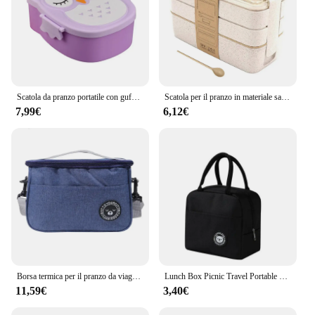
Scatola da pranzo portatile con gufo scatola da Picnic per alimenti in plastica per alimenti a microonde per bambini scatola da Bento per ufficio scolastico per bambini
Scatola per il pranzo in materiale sano da 900ml scatole per Bento in paglia di grano a 3 strati stoviglie per microonde contenitore per la conservazione degli alimenti Lunchbox
7,99€
6,12€
Borsa termica per il pranzo da viaggio borsa da Picnic portatile da campeggio borsa termica per alimenti freddi custodia isolata per bambini con cinturino 1 lonchera
Lunch Box Picnic Travel Portable Food Storage colazione borsa termica per alimenti borsa per il pranzo borsa termica per l'isolamento della maniglia per le donne Kid
11,59€
3,40€