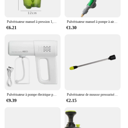
Pulvérisateur manuel à pression 1,5 L, pompe à air manuelle, désinfection du jardin, eau, jardinage, d'argile, arrosage, outils de pulvérisation
Pulvérisateur manuel à pompe à air haute pression, bouteille à clics réglables, tête de pulvérisation, buse, outil d'arrosage de jardin, pulvérisateur, outils agricoles
€6.21
€1.30
Pulvérisateur à pompe électrique polyvalent portable, pulvérisateur d'eau pour la maison, les livres, déterminer le jardin
Pulvérisateur de mousse pressurisé à la main, buse de mousse, pompe à main, pulvérisateur d'eau, lavage de voiture, buse de lance de mousse de neige manuelle, 1PC
€9.39
€2.15