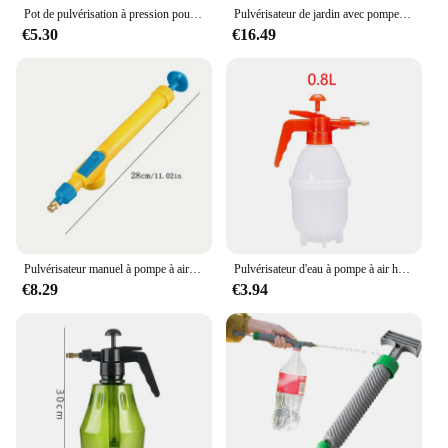
Pot de pulvérisation à pression pour lavage de voiture, pulvérisateur à pompe de nettoyage automatique, bouteille de pulvérisation sous pression, outils de jardinage, 2.0 L, 3,0 L
Pulvérisateur de jardin avec pompe à eau, bouteille de pulvérisation de plantes à sangle réglable, pulvérisateur à pression, outil d'irrigation de jardinage agricole pour pelouse, 2L
€5.30
€16.49
Pulvérisateur manuel à pompe à air haute pression, bouteille à clics réglables, tête de pulvérisation, buse Garde, une sélection aléatoire, bleu et rouge
Pulvérisateur d'eau à pompe à air haute pression, arrosoir de jardin, bouteille de pulvérisation à pression manuelle, pulvérisateurs de désinfection, pulvérisateur de livres de voiture
€8.29
€3.94