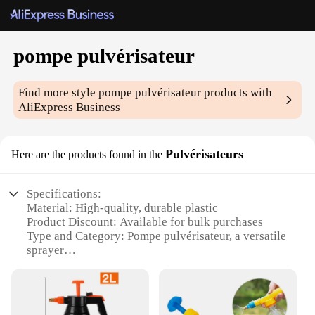
pompe pulvérisateur
Find more style
pompe pulvérisateur
products with
AliExpress Business
Pulvérisateurs
Here are the products found in the
Specifications:
Material: High-quality, durable plastic
Product Discount: Available for bulk purchases
Type and Category: Pompe pulvérisateur, a versatile
sprayer
Design and Style: Ergonomic and user-friendly
Usage and Purpose: Ideal for various cleaning tasks
Performance and Property: Efficient and effective
spraying