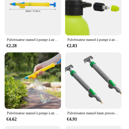
Pulvérisateur manuel à pompe à air haute pression, bouteille à clics réglables, tête de pulvérisation, buse Garde, une sélection aléatoire, bleu et rouge
Pulvérisateur manuel à pompe à air haute pression, bouteille à clics réglables, buse de tête de pulvérisation pour jardin, entretien de la pelouse, buse en mousse
€2.28
€2.83
Pulvérisateur manuel à pompe à air haute pression, bouteille à clics réglables, tête de pulvérisation, buse Garde, une sélection aléatoire, bleu et rouge
Pulvérisateur manuel haute pression réglable, bouteille de boisson, buse, pompe à air, outil d'arrosage de jardin, pulvérisateur, accessoires agricoles
€4.62
€4.91