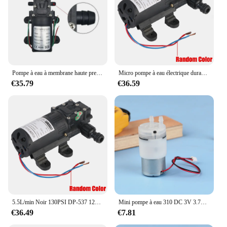
Pompe à eau à membrane haute pression, micro pompe à eau électrique, auto-amorçante, pulvérisateur d'eau de voiture, noir, DC 12V, 120PSI, 5LMin
Micro pompe à eau électrique durable à haute pression 12V 220V 130PSI lave-auto agricole 5.5L/min vaporisateur d'eau à diaphragme DP-537
€35.79
€36.59
5.5L/min Noir 130PSI DP-537 12V 220V Auto-Amorçage DiaphLeurs me Pulvérisation D'eau Électrique Pompe À Eau Micro Haute Pression Agricole
Mini pompe à eau 310 DC 3V 3.7V, 1 pièce, moteur à brosse en carbone, auto-amorçante, résistant à la corrosion, spray désinfectant
€36.49
€7.81