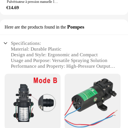
Pulvérisateur à pression manuelle 1,5 L, pompe à air manuelle, désinfection du jardin, pulvérisateur d'eau, jardinage, d'argile, arrosage, outils de pulvérisation, nouveau
€14.69
Pompes
Here are the products found in the
Specifications:
Material: Durable Plastic
Design and Style: Ergonomic and Compact
Usage and Purpose: Versatile Spraying Solution
Performance and Property: High-Pressure Output
Parts and Accessories: Comes with Nozzle Adapter
Set
Applicable People: Ideal for Gardening Enthusiasts
Features:
|Wholesale|Vendors|
**Optimized for Efficiency**
The Pompe Pulvérisateur is a game-changer in the
world of gardening tools. Crafted from high-quality,