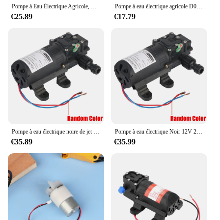
Pompe à Eau Électrique Agricole, Pulvérisation d'Eau, Lavage de Voiture, 3,5 L/min, Micro DiaphLeurs me Haute Pression, DC 12V, Pulvérisateur, Accessoires
Pompe à eau électrique agricole D0AC 8l/min, grand débit, pulvérisateur à haute pression, accessoires de lavage de voiture
€25.89
€17.79
Pompe à eau électrique noire de jet d'eau de diaphragme de 5.5L/min 12V 220V DP-537 130PSI agricole à haute pression micro
Pompe à eau électrique Noir 12V 220V Micro Haute Pression DiaphLeurs me Pulvérisation D'eau 5.5L/min 130PSI DP-537 Agricole
€35.89
€35.99