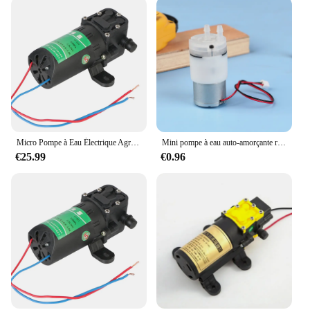
Micro Pompe à Eau Électrique Agricole, Pulvérisateur d'Eau pour Lavage de Voiture, Accessoires à DiaphLeurs me Haute Pression, DC 12V, 3,5 L/min
Mini pompe à eau auto-amorçante résistante à la corrosion, pompe de pulvérisation de désinfectant, moteur à brosse en carbone, DC 3V, 310 V, 3.7, 1 pièce
€25.99
€0.96