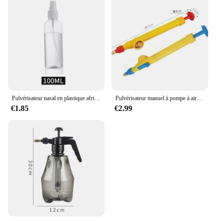
Pulvérisateur nasal en plastique africain blanc, 30/50/100ml, pompe HI, brumisateur antarctique, embouteillage quotidien, emballage, accessoire de voyage
Pulvérisateur manuel à pompe à air haute pression, bouteille à clics réglables, tête de pulvérisation, buse Garde, une sélection aléatoire, bleu et rouge
€1.85
€2.99