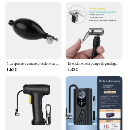
1 pz spremere a mano pressione sanguigna lampadina in lattice gonfiaggio manuale con rotazione rilascio d'aria sostituzione lampadina di gonfiaggio pompa nera
Estensione della pompa di gonfiaggio dell'auto tubo di gonfiaggio estensione del pneumatico gonfiatore rapido adattatore a spirale della pompa di gonfiaggio del tubo
1,65€
2,32€