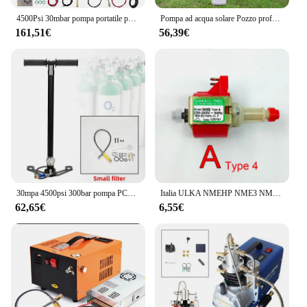
4500Psi 30mbar pompa portatile per compressore d'aria PCP 12VDC/220V olio di alimentazione/bottiglia per immersione ad alta pressione senza acqua
Pompa ad acqua solare Pozzo profondo sommergibile ultra silenzioso 12/24V Pompa ad acqua ad energia solare Fattoria Ranch Foro sommergibile Pozzo profondo
161,51€
56,39€
30mpa 4500psi 300bar pompa PCP ad aria ad alta pressione a 4 stadi per Pcp caccia auto bicicletta ricarica compressore PCP
Italia ULKA NMEHP NME3 NME4 AC 220-240V Pompa acqua elettromagnetica Flusso ad alta pressione per macchina da caffè Pulitore Ferro caldo
62,65€
6,55€