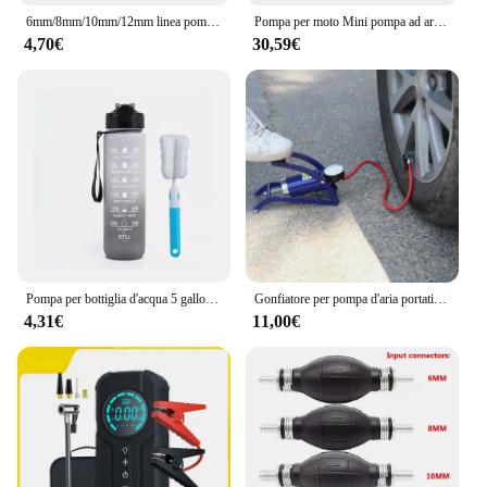
6mm/8mm/10mm/12mm linea pompa carburante manuale gomma alluminio mano Primer lampadina trasferimento olio diesel benzina per auto barca fuoribordo marino
Pompa per moto Mini pompa ad aria ricaricabile gonfiatore per pneumatici compressore portatile gonfiatore per Display digitale per palloni da bicicletta per moto
4,70€
30,59€
Pompa per bottiglia d'acqua 5 galloni di ricarica USB interruttore erogatore di acqua elettrico portatile per bere automatico
Gonfiatore per pompa d'aria portatile con manometro Pompa a pedale per bici ad alta pressione per basket Materassino ad aria Pneumatici per moto Auto
4,31€
11,00€