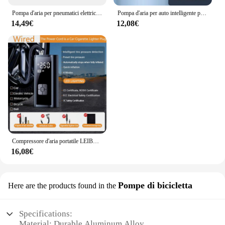
Pompa d'aria per pneumatici elettrica con display digitale intelligente portatile per auto con ricarica wireless Pompa d'aria per veicoli portatile
Pompa d'aria per auto intelligente per bicicletta per auto Pompa d'aria plug-in wireless Pompa d'aria per auto da strada Gonfiatore ad alta pressione per pneumatici elettrici per biciclette
14,49€
12,08€
Compressore d'aria portatile LEIBOO per pneumatici per auto pompa ad aria rapida gonfiatore per pneumatici pompa ad aria a pressione accurata per la palla della bicicletta del motociclo
16,08€
Pompe di bicicletta
Here are the products found in the
Specifications:
Material: Durable Aluminum Alloy