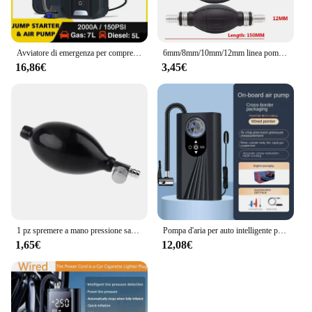
Avviatore di emergenza per compressore d'aria multifunzione per auto, comodo gonfiatore per pneumatici, avviamento a batteria portatile con borsa EVA
6mm/8mm/10mm/12mm linea pompa carburante manuale gomma alluminio primer a mano lampadina trasferimento olio diesel benzina per auto barca fuoribordo marino
16,86€
3,45€
1 pz spremere a mano pressione sanguigna lampadina in lattice gonfiaggio manuale con rotazione rilascio d'aria sostituzione lampadina di gonfiaggio pompa nera
Pompa d'aria per auto intelligente per bicicletta per auto Pompa d'aria plug-in wireless Pompa d'aria per auto da strada Gonfiatore ad alta pressione per pneumatici elettrici per biciclette
1,65€
12,08€