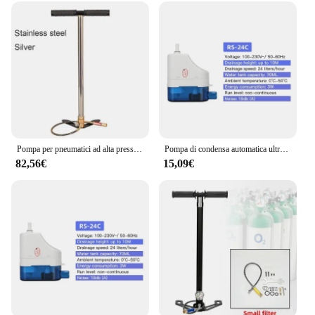
Pompa per pneumatici ad alta pressione 300bar 30mpa 4500psi Pompa Pcp manuale a 3 stadi Compressore d'aria Pcp in acciaio inossidabile, gonfiatore
Pompa di condensa automatica ultra silenziosa 220V 24L/H 40L/H Pompe di sollevamento condensa RS-24C/40C 1-3P Drenaggio del condizionatore d'aria con gancio
82,56€
15,09€