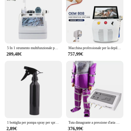
enthusiast's toolkit.
5 In 1 strumento multifunzionale per la cura del cuoio capelluto analizzatore del cuoio capelluto nanometro Spray macchina per la terapia dei capelli anticaduta parrucchiere
Macchina professionale per la depilazione professionale a diodi 808nm ad alta potenza 755 808 1064nm epilatore indolore con testa di raffreddamento
209,48€
757,99€
1 bottiglia per pompa spray per spruzzatore a pressione in alluminio per parrucchiere, fiori, strumento per spruzzatore d'acqua, forniture per tatuaggi
Tuta dimagrante a pressione d'aria per il corpo dimagrante perdita di peso corpo Relax macchina disintossicante Sauna massaggio gamba massaggiatore plantare sollievo dal dolore
2,89€
376,99€