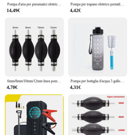
Pompa d'aria per pneumatici elettrica con display digitale intelligente portatile per auto con ricarica wireless Pompa d'aria per veicoli portatile
Pompa per trapano elettrico portatile per uso domestico pompa per acqua fluida per olio Diesel cacciavite elettrico pompe per trasferimento di liquidi autoadescanti a mano
14,49€
4,42€
6mm/8mm/10mm/12mm linea pompa carburante manuale gomma alluminio mano Primer lampadina trasferimento olio diesel benzina per auto barca fuoribordo marino
Pompa per bottiglia d'acqua 5 galloni di ricarica USB interruttore erogatore di acqua elettrico portatile per bere automatico
4,70€
4,31€