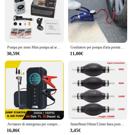
preparedness. With this handy tool at your disposal,
you're ready to tackle any water-related challenge
with confidence.
Pompa per moto Mini pompa ad aria ricaricabile gonfiatore per pneumatici compressore portatile gonfiatore per Display digitale per palloni da bicicletta per moto
Gonfiatore per pompa d'aria portatile con manometro Pompa a pedale per bici ad alta pressione per basket Materassino ad aria Pneumatici per moto Auto
30,59€
11,00€
Avviatore di emergenza per compressore d'aria multifunzione per auto, comodo gonfiatore per pneumatici, avviamento a batteria portatile con borsa EVA
6mm/8mm/10mm/12mm linea pompa carburante manuale gomma alluminio primer a mano lampadina trasferimento olio diesel benzina per auto barca fuoribordo marino
16,86€
3,45€