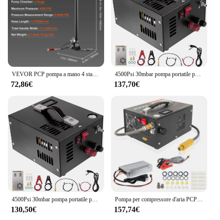
VEVOR PCP pompa a mano 4 stadi 30Mpa 4500PSI pompa per staffe di riempimento ad alta pressione PCP Air Rifile per Airguns, riempimento Paintball, pneumatico
4500Psi 30mbar pompa portatile per compressore d'aria PCP 12VDC/110V/220V olio di potenza/bottiglia per immersione ad alta pressione senza acqua
72,86€
137,70€
4500Psi 30mbar pompa portatile per compressore d'aria PCP 12VDC/220V olio di alimentazione/bottiglia per immersione ad alta pressione senza acqua
Pompa per compressore d'aria PCP portatile 4500Psi 30Mbar 12VDC/110V Bottiglia per immersione ad alta pressione senza olio/acqua
130,50€
157,74€