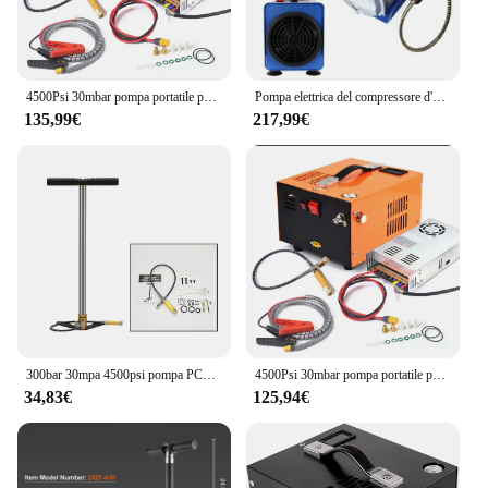
4500Psi 30mbar pompa portatile per compressore d'aria PCP 12VDC/220V Power Oil/Water-Powered Free bottiglia per immersione ad alta pressione fucile ad aria compressa
Pompa elettrica del compressore d'aria del Pcp ad alta pressione 30Mpa 300 Bar 4500Psi per immersioni/antincendio
135,99€
217,99€
300bar 30mpa 4500psi pompa PCP manuale a 3 stadi per fucili Pcp Air Paintball compressore ad alta pressione auto bicicletta caccia
4500Psi 30mbar pompa portatile per compressore d'aria PCP 12VDC/110V/220V Power Oil/Water-Free bottiglia per immersione ad alta pressione fucile ad aria compressa
34,83€
125,94€