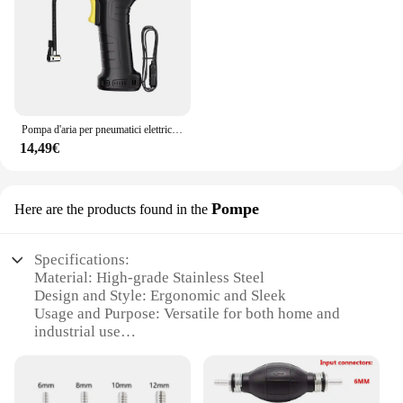
Pompa d'aria per pneumatici elettrica con display digitale intelligente portatile per auto con ricarica wireless Pompa d'aria per veicoli portatile
14,49€
Pompe
Here are the products found in the
Specifications:
Material: High-grade Stainless Steel
Design and Style: Ergonomic and Sleek
Usage and Purpose: Versatile for both home and
industrial use
Performance and Property: Efficient and Durable
Parts and Accessories: Comes with a complete set of
attachments