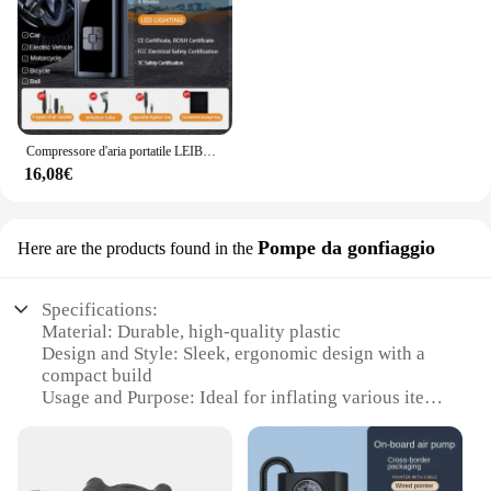
Compressore d'aria portatile LEIBOO per pneumatici per auto pompa ad aria rapida gonfiatore per pneumatici pompa ad aria a pressione accurata per la palla della bicicletta del motociclo
16,08€
Pompe da gonfiaggio
Here are the products found in the
Specifications:
Material: Durable, high-quality plastic
Design and Style: Sleek, ergonomic design with a
compact build
Usage and Purpose: Ideal for inflating various items
such as sports balls, air mattresses, and pool toys
Performance and Property: Powerful motor ensures
efficient inflation
Parts and Accessories: Comes with a variety of