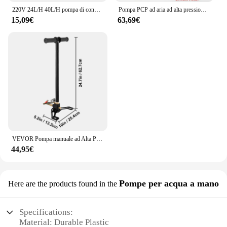
220V 24L/H 40L/H pompa di condensa Ultra-silenziosa automatica RS-24C/40C pompe di sollevamento della condensa 1-3P drenaggio del condizionatore d'aria a gancio
Pompa PCP ad aria ad alta pressione a 4 stadi 30mpa 4500psi 300bar per Pcp caccia auto bicicletta ricarica compressore PCP
15,09€
63,69€
VEVOR Pompa manuale ad Alta Pressione Pompa PCP a 3 Stadi Fino a 4500 psi Pompa PCP Sicura e Conveniente Pompa Manuale ad Alta Pressione per Pneumatici ad Alta Pressione e Pistole Pneumatiche Precaricate
44,95€
Pompe per acqua a mano
Here are the products found in the
Specifications:
Material: Durable Plastic