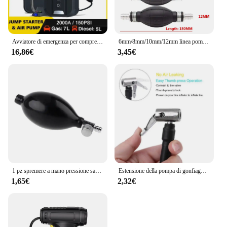
Avviatore di emergenza per compressore d'aria multifunzione per auto, comodo gonfiatore per pneumatici, avviamento a batteria portatile con borsa EVA
6mm/8mm/10mm/12mm linea pompa carburante manuale gomma alluminio primer a mano lampadina trasferimento olio diesel benzina per auto barca fuoribordo marino
16,86€
3,45€
1 pz spremere a mano pressione sanguigna lampadina in lattice gonfiaggio manuale con rotazione rilascio d'aria sostituzione lampadina di gonfiaggio pompa nera
Estensione della pompa di gonfiaggio dell'auto tubo di gonfiaggio estensione del pneumatico gonfiatore rapido adattatore a spirale della pompa di gonfiaggio del tubo
1,65€
2,32€