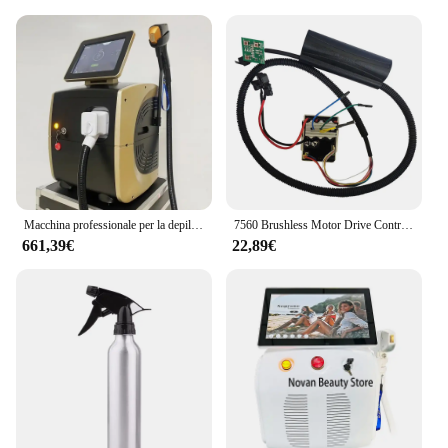
Macchina professionale per la depilazione laser a diodi ad alta potenza 3000W Laser alessandrite 808nm 755nm 1064nm CE Consegna veloce in fabbrica
7560 Brushless Motor Drive Controller tosaerba tosaerba Brushless Controller motore macchina per autolavaggio pompa a stantuffo ad alta pressione
661,39€
22,89€