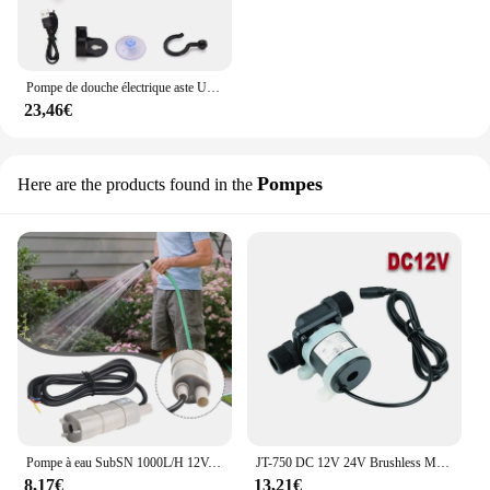
Pompe de douche électrique aste USB, portable, camping, extérieur, lavage de voiture, jardinage, livres pour animaux de compagnie
23,46€
Pompes
Here are the products found in the
Pompe à eau SubSN 1000L/H 12V, 1 pièce, pour arroseur de jardin, pelouse, douche, Hurhome, sécuritaires, pompe de puits profond
JT-750 DC 12V 24V Brushless Moteur Solaire Pompe À Eau Chauffe-Eau Douche Sol Chauffage Booster Pompe Micro SubSN Pompe À Eau
8,17€
13,21€