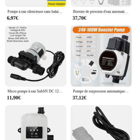
Pompe à eau silencieuse sans balais, chauffe-eau solaire fileté, booster de chauffage au sol de douche, IP68, 12V, 24V DC, 4 points
Booster de pression d'eau automatique pour la maison, pompe de recirculation silencieuse, douche, 24V
6,97€
37,70€
Micro pompe à eau SubSN DC 12V 24V, chauffe-eau, douche, booster de chauffage au sol, moteur solaire sans balais
Pompe de surpression automatique Bathroo, pompe étanche IP56, contrôleur de pression de douche, chauffe-eau domestique, suralimentation à froid, 24V, 240W
11,90€
37,12€