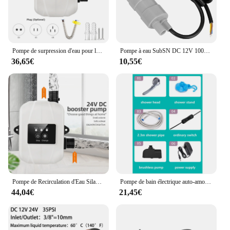
Pompe de surpression d'eau pour la maison, pompe de recirculation d'eau silencieuse, pompe de douche automatique, ascenseur maximum, arroseurs, 24V, 150W, 92 pieds
Pompe à eau SubSN DC 12V 1000L/H, pompes à haut débit pour arroseurs de jardin, douche à gazon, véhicules touristiques, livres de véhicules oste nommée
36,65€
10,55€
Pompe de Recirculation d'Eau Silays euse avec Adaptateur d'Alimentation pour Douche, Booster existent de Pression d'Eau, 150W, 24V
Pompe de bain électrique auto-amorçante, batterie au lithium, portable, chambre à coucher, extérieur, dortoirs, rural, simple, ménage
44,04€
21,45€