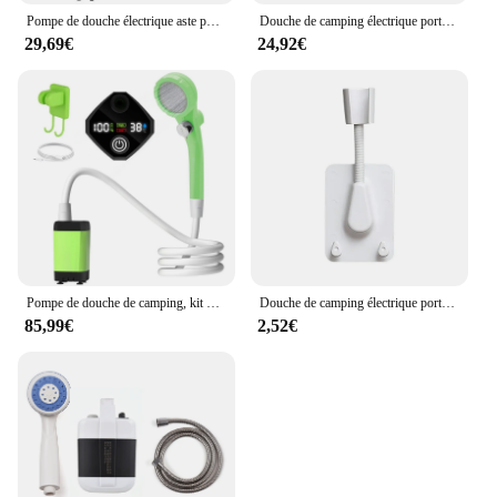
Pompe de douche électrique aste portable avec affichage numérique intelligent, pompe de douche de camping, 6000mAh, 7800mAh, 9000mAh
Douche de camping électrique portable, pompe de douche extérieure, batterie aste, prise en charge étanche, 3 modes d'eau, 62
29,69€
24,92€
Pompe de douche de camping, kit de douche d'extérieur, avec plein écran, affichage numérique intelligent, réglable, 6000mAh
Douche de camping électrique portable, pompe de douche de camping, étanche IPX7, affichage numérique, extérieur, plage, randonnée
85,99€
2,52€