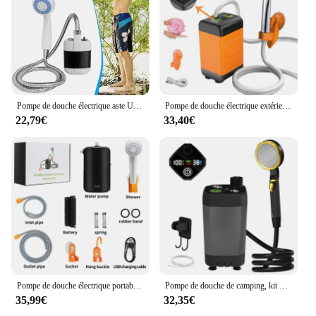
Pompe de douche électrique aste USB, portable, camping, extérieur, lavage de voiture, jardinage, livres pour animaux de compagnie
Pompe de douche électrique extérieure portable, arroseur étanche aste par USB, pommeau de douche pour le camping, l'arrosage des animaux de compagnie de voyage
22,79€
33,40€
Pompe de douche électrique portable étanche, douche de camping en plein air, débit d'eau à 2 niveaux pour le camping, la randonnée, l'arrosage des animaux de compagnie de pique-nique
Pompe de douche de camping, kit de douche d'extérieur, avec plein écran, affichage numérique intelligent, réglable, 6000mAh
35,99€
32,35€