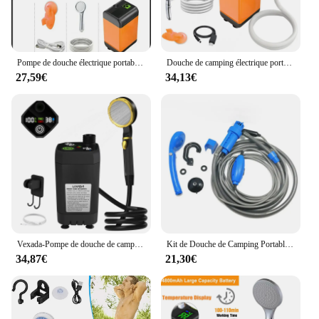
Pompe de douche électrique portable avec affichage numérique, étanche IPX7, extérieur, camping, randonnée, voyage, plage, lavage d'animaux de compagnie
Douche de camping électrique portable, pompe de douche, étanche IPX7, affichage numérique et ventouse, extérieur, plage, dortoir
27,59€
34,13€
Vexada-Pompe de douche de camping portable, kit de douche extérieure avec plein écran, affichage numérique intelligent, 6000mAh
Kit de Douche de Camping Portable 12V, Pommeau de Douche Portable, Tuyau, Pompe à Eau pour Voyage en Plein Air, Vélo, Lavage de Voiture
34,87€
21,30€