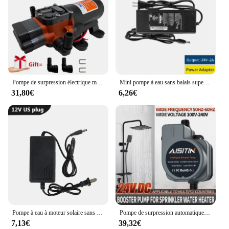
Pompe de surpression électrique marine l'inventaire, pompe à membrane auto-amorçante, douche solaire, lavage de voiture, toilettes, 35PSI, DC 12V, 24V
Mini pompe à eau sans balais super silencieuse, pompe de surpression de fontaine de cowculation, chauffe-eau solaire, douche, filetage 4 points, DC 12V, 24V, IP68
31,80€
6,26€
Pompe à eau à moteur solaire sans balais, pompe de surpression silencieuse, prise US, chauffe-eau de douche, chauffage au sol, 4 points filetés, DC 12V, 24V, IP68
Pompe de surpression automatique, 180W, chauffe-eau, douche, bain, pression d'eau du robinet, muet pressurisé, nouveau
7,13€
39,32€