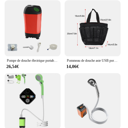
Pompe de douche électrique portable avec affichage numérique, étanche IPX7, adaptée au camping, à la randonnée, à la plage
Pommeau de douche aste USB portable, douche de camping en plein air, bain, pompe 3.7V, 4,9 pieds pour la plage, la natation, les voyages en plein air, la randonnée
26,54€
14,06€