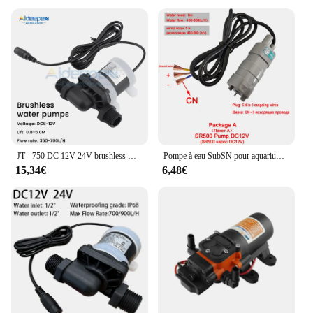
JT - 750 DC 12V 24V brushless moteur solaire pompe à eau chauffe - eau douche chauffage au sol pompe d'appoint Mini pompe à eau submersible
Pompe à eau SubSN pour aquarium, pompe de douche, camping-car, Hurhome, jardin hydroponique, DC 12 V, 7m, 1000L, H, 12 V, 5m, 600L, H
15,34€
6,48€