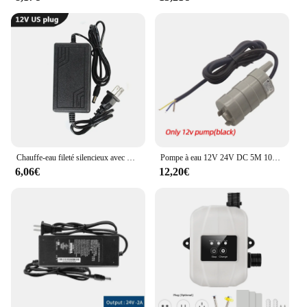
Chauffe-eau fileté silencieux avec moteur solaire sans balais, pompe de surpression, chauffage au sol de la douche, prise US IP68, 4 points, DC 12V, 24V
Pompe à eau 12V 24V DC 5M 1000L/H SubSN, pompe de douche pour aquarium camping-car Hurhome jardin hydroponique
6,06€
12,20€