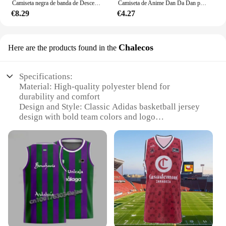
Camiseta negra de banda de Descendents Milo Goes To universitario, Punk Rock, S-3XL
Camiseta de Anime Dan Da Dan para mujer, camisetas Vintage lavadas de Dandadán, ropa de calle de Manga Ayase Momo Takakura Ken, camisetas cortas, ropa
€8.29
€4.27
Chalecos
Here are the products found in the
Specifications:
Material: High-quality polyester blend for
durability and comfort
Design and Style: Classic Adidas basketball jersey
design with bold team colors and logo
Usage and Purpose: Ideal for basketball players and
fans looking for authentic sportswear
Performance and Property: Breathable fabric
ensures cool comfort during intense games
Shape or Size or Weight or Quantity: Available in a
range of sizes to fit various body types
Parts and Accessories: Includes a matching
Chalecos for a complete basketball uniform look
Features: