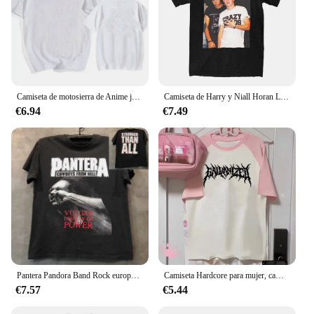
Camiseta de motosierra de Anime japonés de los 90 para hombre, camiseta de Pochita de dibujos animados, camisetas gráficas de Makima Harajuku, ropa Unisex, camisetas de Manga
Camiseta de Harry y Niall Horan Love On Tour para hombres y mujeres, camisetas locas de algodón, camisetas de cuello redondo, ropa de manga corta, Tops de verano
€6.94
€7.49
Pantera Pandora Band Rock europeo y americano Heavy Metal periférico manga corta Hiphop Fried Street camiseta de tendencia para mujer
Camiseta Hardcore para mujer, camisetas de mezcla, ropa de calle japonesa, ropa de diseñador
€7.57
€5.44