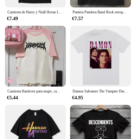
Camiseta de Harry y Niall Horan Love On Tour para hombres y mujeres, camisetas locas de algodón, camisetas de cuello redondo, ropa de manga corta, Tops de verano
Pantera Pandora Band Rock europeo y americano Heavy Metal periférico manga corta Hiphop Fried Street camiseta de tendencia para mujer
€7.49
€7.57
Camiseta Hardcore para mujer, camisetas de mezcla, ropa de calle japonesa, ropa de diseñador
Damon Salvatore The Vampire Diaries crónicas Vampiricas camiseta mujer camiseta 90s Cool hombres camiseta ropa de calle Tops femeninos
€5.44
€4.95