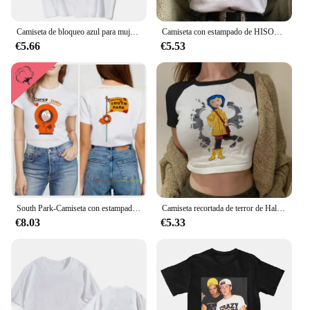
Camiseta de bloqueo azul para mujer, camisetas de diseñador, ropa gráfica de manga para niña
Camiseta con estampado de HISOKA MOROW para mujer, Top Kawaii de dibujos animados, camiseta Popular de Anime Hunter X Hunter, camiseta Harajuku para mujer
€5.66
€5.53
South Park-Camiseta con estampado I'm Going Home para hombre y mujer, Top Vintage a la moda de verano con cuello redondo, camisa de manga corta de algodón de gran tamaño
Camiseta recortada de terror de Halloween para mujer, Tops cortos de Coralina Y2k, camiseta gótica Vintage, camiseta gráfica de moda, ropa de calle
€8.03
€5.33