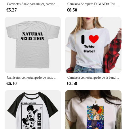
Camisetas Arale para mujer, camiseta gráfica de Manga japonesa, ropa femenina Y2k, ropa para mujer
Camiseta de rapero Duki ADA Tour 2024 Merch, ropa para hombre y mujer, camisetas de algodón de gran tamaño, camisetas de manga corta de Hip Hop, ropa de calle
€5.27
€8.50
Camisetas con estampado de texto de selección Natural para hombre, camisetas gráficas de evolución, ropa de calle informal de moda, Tops de estilo Harajuku, camisetas sueltas
Camiseta con estampado de la banda de rock alemana para hombre, camisa de manga corta suelta informal, Hip Hop, Rock, Punk, gótico, Tokio, Hotel Tour
€6.10
€3.58