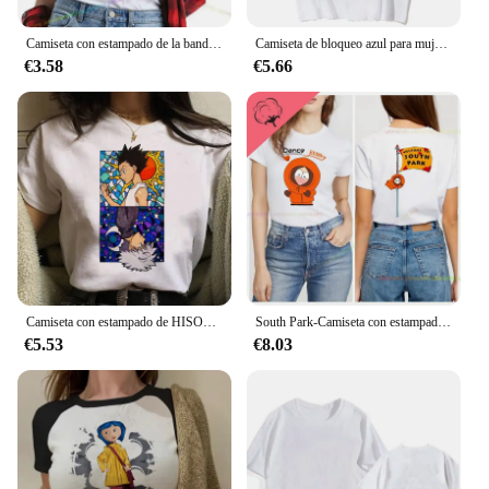
Camiseta con estampado de la banda de rock alemana para hombre, camisa de manga corta suelta informal, Hip Hop, Rock, Punk, gótico, Tokio, Hotel Tour
Camiseta de bloqueo azul para mujer, camisetas de diseñador, ropa gráfica de manga para niña
€3.58
€5.66
Camiseta con estampado de HISOKA MOROW para mujer, Top Kawaii de dibujos animados, camiseta Popular de Anime Hunter X Hunter, camiseta Harajuku para mujer
South Park-Camiseta con estampado I'm Going Home para hombre y mujer, Top Vintage a la moda de verano con cuello redondo, camisa de manga corta de algodón de gran tamaño
€5.53
€8.03