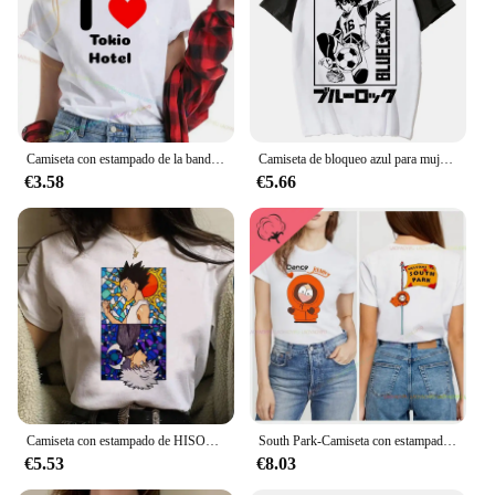
Camiseta con estampado de la banda de rock alemana para hombre, camisa de manga corta suelta informal, Hip Hop, Rock, Punk, gótico, Tokio, Hotel Tour
Camiseta de bloqueo azul para mujer, camisetas de diseñador, ropa gráfica de manga para niña
€3.58
€5.66
Camiseta con estampado de HISOKA MOROW para mujer, Top Kawaii de dibujos animados, camiseta Popular de Anime Hunter X Hunter, camiseta Harajuku para mujer
South Park-Camiseta con estampado I'm Going Home para hombre y mujer, Top Vintage a la moda de verano con cuello redondo, camisa de manga corta de algodón de gran tamaño
€5.53
€8.03