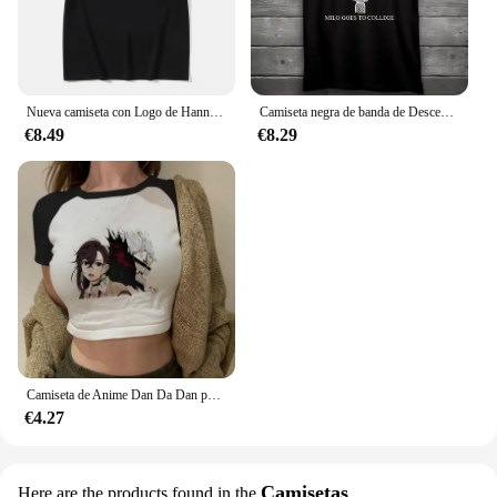
Nueva camiseta con Logo de Hannah Montana para hombre y mujer, pantalón corto informal de verano, camiseta de manga Unisex, camiseta de tendencia estética a la moda, ropa de calle
Camiseta negra de banda de Descendents Milo Goes To universitario, Punk Rock, S-3XL
€8.49
€8.29
Camiseta de Anime Dan Da Dan para mujer, camisetas Vintage lavadas de Dandadán, ropa de calle de Manga Ayase Momo Takakura Ken, camisetas cortas, ropa
€4.27
Camisetas
Here are the products found in the