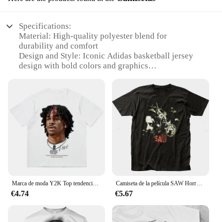
Specifications:
Material: High-quality polyester blend for
durability and comfort
Design and Style: Iconic Adidas basketball jersey
design with bold colors and graphics
Usage and Purpose: Ideal for basketball enthusiasts
looking for performance and style
Performance and Property: Breathable fabric
ensures optimal airflow during intense games
Shape or Size or Weight or Quantity: Available in a
range of sizes to fit all body types
Parts and Accessories: Includes a matching pair of
shorts for a complete basketball uniform
Features:
|Vendors|
Marca de moda Y2K Top tendencia de verano juvenil American Street Hip-hop camiseta de baloncesto hombres y mujeres toda la marca de moda
Camiseta de la película SAW Horror Head Torture, camiseta a la moda para mujer, ropa Retro, Camiseta de cuello redondo, Top Harajuku de terror 70286
€4.74
€5.67
**Unmatched Performance and Style**
Step onto the court with confidence in the polera
adidas basketball, a jersey that combines