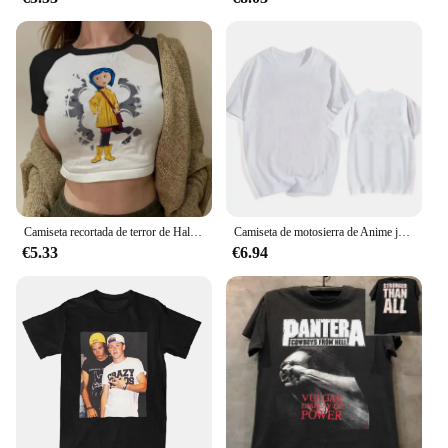
Camiseta recortada de terror de Halloween para mujer, Tops cortos de Coralina Y2k, camiseta gótica Vintage, camiseta gráfica de moda, ropa de calle
Camiseta de motosierra de Anime japonés de los 90 para hombre, camiseta de Pochita de dibujos animados, camisetas gráficas de Makima Harajuku, ropa Unisex, camisetas de Manga
€5.33
€6.94