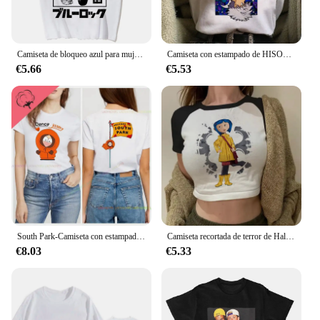
Camiseta de bloqueo azul para mujer, camisetas de diseñador, ropa gráfica de manga para niña
Camiseta con estampado de HISOKA MOROW para mujer, Top Kawaii de dibujos animados, camiseta Popular de Anime Hunter X Hunter, camiseta Harajuku para mujer
€5.66
€5.53
South Park-Camiseta con estampado I'm Going Home para hombre y mujer, Top Vintage a la moda de verano con cuello redondo, camisa de manga corta de algodón de gran tamaño
Camiseta recortada de terror de Halloween para mujer, Tops cortos de Coralina Y2k, camiseta gótica Vintage, camiseta gráfica de moda, ropa de calle
€8.03
€5.33