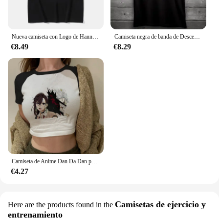
Nueva camiseta con Logo de Hannah Montana para hombre y mujer, pantalón corto informal de verano, camiseta de manga Unisex, camiseta de tendencia estética a la moda, ropa de calle
Camiseta negra de banda de Descendents Milo Goes To universitario, Punk Rock, S-3XL
€8.49
€8.29
Camiseta de Anime Dan Da Dan para mujer, camisetas Vintage lavadas de Dandadán, ropa de calle de Manga Ayase Momo Takakura Ken, camisetas cortas, ropa
€4.27
Camisetas de ejercicio y
Here are the products found in the
entrenamiento