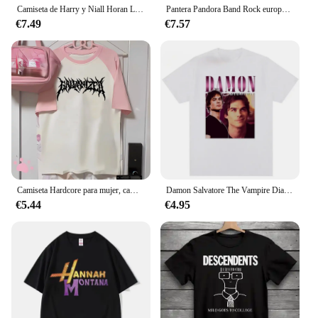
Camiseta de Harry y Niall Horan Love On Tour para hombres y mujeres, camisetas locas de algodón, camisetas de cuello redondo, ropa de manga corta, Tops de verano
Pantera Pandora Band Rock europeo y americano Heavy Metal periférico manga corta Hiphop Fried Street camiseta de tendencia para mujer
€7.49
€7.57
Camiseta Hardcore para mujer, camisetas de mezcla, ropa de calle japonesa, ropa de diseñador
Damon Salvatore The Vampire Diaries crónicas Vampiricas camiseta mujer camiseta 90s Cool hombres camiseta ropa de calle Tops femeninos
€5.44
€4.95