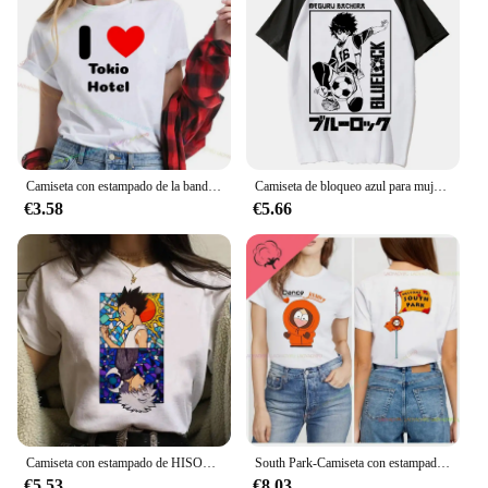
Camiseta con estampado de la banda de rock alemana para hombre, camisa de manga corta suelta informal, Hip Hop, Rock, Punk, gótico, Tokio, Hotel Tour
Camiseta de bloqueo azul para mujer, camisetas de diseñador, ropa gráfica de manga para niña
€3.58
€5.66
Camiseta con estampado de HISOKA MOROW para mujer, Top Kawaii de dibujos animados, camiseta Popular de Anime Hunter X Hunter, camiseta Harajuku para mujer
South Park-Camiseta con estampado I'm Going Home para hombre y mujer, Top Vintage a la moda de verano con cuello redondo, camisa de manga corta de algodón de gran tamaño
€5.53
€8.03