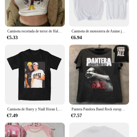
Camiseta recortada de terror de Halloween para mujer, Tops cortos de Coralina Y2k, camiseta gótica Vintage, camiseta gráfica de moda, ropa de calle
Camiseta de motosierra de Anime japonés de los 90 para hombre, camiseta de Pochita de dibujos animados, camisetas gráficas de Makima Harajuku, ropa Unisex, camisetas de Manga
€5.33
€6.94
Camiseta de Harry y Niall Horan Love On Tour para hombres y mujeres, camisetas locas de algodón, camisetas de cuello redondo, ropa de manga corta, Tops de verano
Pantera Pandora Band Rock europeo y americano Heavy Metal periférico manga corta Hiphop Fried Street camiseta de tendencia para mujer
€7.49
€7.57