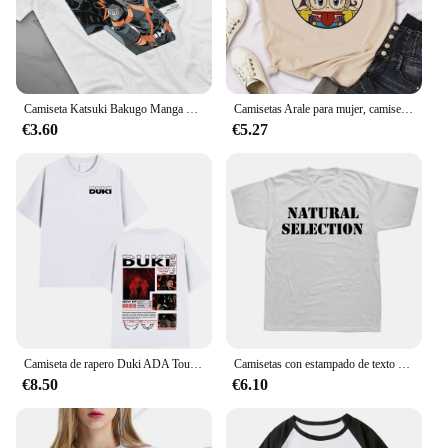
to a sports retailer. This uniform set is a perfect
choice for those who prioritize quality,
performance, and style in their athletic attire.
Camiseta Katsuki Bakugo Manga Hero Anime regalo camiseta todas las tallas camisetas gráficas camiseta de gran tamaño ropa de mujer
Camisetas Arale para mujer, camiseta gráfica de Manga japonesa, ropa femenina Y2k, ropa para mujer
€3.60
€5.27
Camiseta de rapero Duki ADA Tour 2024 Merch, ropa para hombre y mujer, camisetas de algodón de gran tamaño, camisetas de manga corta de Hip Hop, ropa de calle
Camisetas con estampado de texto de selección Natural para hombre, camisetas gráficas de evolución, ropa de calle informal de moda, Tops de estilo Harajuku, camisetas sueltas
€8.50
€6.10