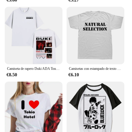
or an individual seeking high-quality sportswear,
the Adidas basketball polera is an excellent choice.
Its adaptive design makes it suitable for a variety of
scenarios, from intense training sessions to casual
wear. The wholesale and vendor options make it
accessible for coaches and teams, while the sets for
sale cater to individuals looking to build their
sportswear collection. The polera adidas basketball
is a testament to Adidas' commitment to quality and
performance, ensuring that every player can
perform at their best.
Camiseta de rapero Duki ADA Tour 2024 Merch, ropa para hombre y mujer, camisetas de algodón de gran tamaño, camisetas de manga corta de Hip Hop, ropa de calle
Camisetas con estampado de texto de selección Natural para hombre, camisetas gráficas de evolución, ropa de calle informal de moda, Tops de estilo Harajuku, camisetas sueltas
€8.50
€6.10