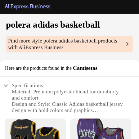
polera adidas basketball
Find more style
polera adidas basketball
products
with AliExpress Business
Camisetas
Here are the products found in the
Specifications:
Material: Premium polyester blend for durability
and comfort
Design and Style: Classic Adidas basketball jersey
design with bold colors and graphics
Usage and Purpose: Ideal for basketball games,
practice sessions, or casual wear
Performance and Property: Breathable fabric to
keep you cool during intense play