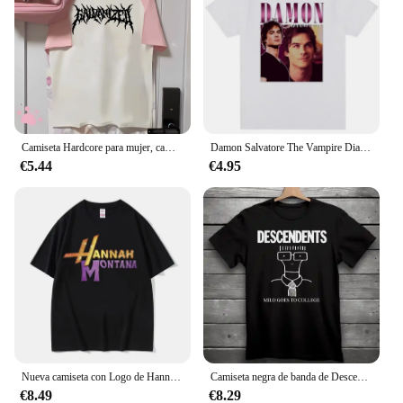
Camiseta Hardcore para mujer, camisetas de mezcla, ropa de calle japonesa, ropa de diseñador
Damon Salvatore The Vampire Diaries crónicas Vampiricas camiseta mujer camiseta 90s Cool hombres camiseta ropa de calle Tops femeninos
€5.44
€4.95
Nueva camiseta con Logo de Hannah Montana para hombre y mujer, pantalón corto informal de verano, camiseta de manga Unisex, camiseta de tendencia estética a la moda, ropa de calle
Camiseta negra de banda de Descendents Milo Goes To universitario, Punk Rock, S-3XL
€8.49
€8.29