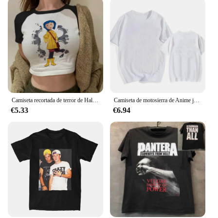
Camiseta recortada de terror de Halloween para mujer, Tops cortos de Coralina Y2k, camiseta gótica Vintage, camiseta gráfica de moda, ropa de calle
Camiseta de motosierra de Anime japonés de los 90 para hombre, camiseta de Pochita de dibujos animados, camisetas gráficas de Makima Harajuku, ropa Unisex, camisetas de Manga
€5.33
€6.94