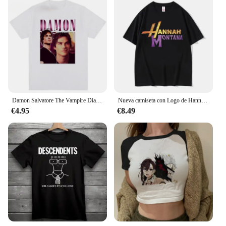
Damon Salvatore The Vampire Diaries crónicas Vampiricas camiseta mujer camiseta 90s Cool hombres camiseta ropa de calle Tops femeninos
Nueva camiseta con Logo de Hannah Montana para hombre y mujer, pantalón corto informal de verano, camiseta de manga Unisex, camiseta de tendencia estética a la moda, ropa de calle
€4.95
€8.49