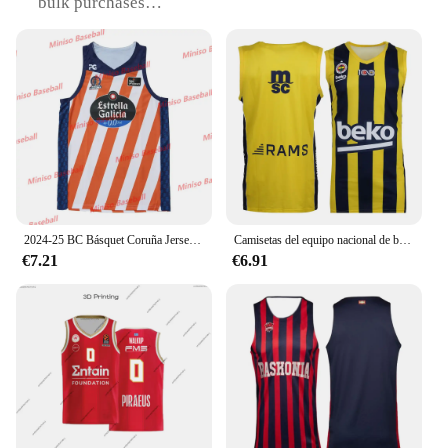
bulk purchases
Type and Category: Basketball uniform set,
designed for athletic performance
Design and Style: Adidas branding with classic
basketball style
Usage and Purpose: Ideal for basketball training,
games, and casual wear
Typical Adaptive Scenario: Suitable for both gym
and street settings
Shape or Size or Weight or Quantity: Includes a
long-sleeved shirt and pants, designed for a full
basketball uniform look
2024-25 BC Básquet Coruña Jersey nueva llegada España local visitante tercer baloncesto 3D impreso adultos niño camiseta deportes al aire libre
Camisetas del equipo nacional de baloncesto europeo, camisetas de entrenamiento de baloncesto, camisetas deportivas 3D, camisetas Fenerbahçe
€7.21
€6.91
Features:
**Optimized for Performance**
The polera adidas basketball uniform set is a
testament to the Adidas brand's commitment to
athletic excellence. The high-quality polyester
blend ensures durability and comfort, making it an
ideal choice for basketball enthusiasts who demand
both style and performance. The full basketball
uniform look, featuring a long-sleeved shirt and
pants, provides the necessary coverage and support