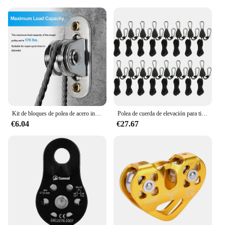
or supplier, these resistance bands sets are a perfect
choice. They are available in multiple sets, allowing
you to offer a diverse range of options to your
customers. The sets are designed to be adaptable,
accommodating various training scenarios and
environments. Whether you're a fitness professional
or an individual looking to improve your health,
these poleas de entrenamiento are an excellent
investment in your fitness journey. They are not just
equipment; they are a commitment to a healthier,
stronger you.
Kit de bloques de polea de acero inoxidable, polea silenciosa de alta resistencia, polea fija, carga desmontable, rueda de elevación de 176Lb, herramienta móvil, 2/4 piezas
Polea de cuerda de elevación para tienda de campaña, gancho de polea de elevación de 1/2/4/6/8/10/12/14/16 piezas, 1/8
€6.04
€27.67