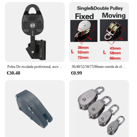
Polea De escalada profesional, accesorio de elevación conveniente, resistente, práctico, equipo de elevación ascendente de rodamiento de carga
36/48/52/58/75/86mm cuerda de elevación rodillo polea rueda escalada Mini poleas polea de Metal aleación de Zinc Katrol Wiel
€30.48
€0.99