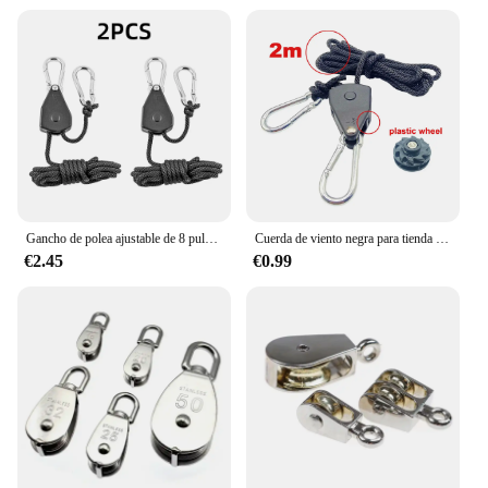
Gancho de polea ajustable de 8 pulgadas para tienda de campaña, tensor de cuerda, perchas de trinquete, gancho de cuerda para toldo, hebilla para dosel, 2/4 Uds.
Cuerda de viento negra para tienda de campaña, Tensor de amarre, polea de sujeción, trinquete, toldo, hebilla de gancho, 4mm, 2/3/5m
€2.45
€0.99