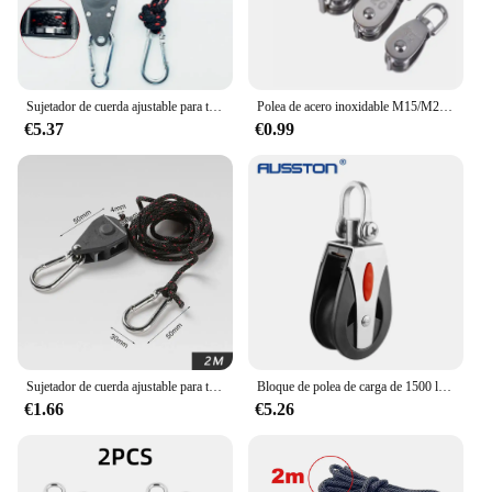
Sujetador de cuerda ajustable para tienda de campaña, Tensor de polea de hebilla fija, colgadores de trinquete, luces de elevación, toldo de Camping, cuerda de viento, 4mm, 6mm, 10mm
Polea de acero inoxidable M15/M20 M25 M32 M50, juego de polea de cuerda de elevación giratoria de una sola rueda, herramientas de rueda de elevación
€5.37
€0.99
Sujetador de cuerda ajustable para tienda de campaña, tensor de polea con hebilla fija, perchas de trinquete, luces de elevación, toldo de Camping, cuerda de viento
Bloque de polea de carga de 1500 libras con ojo de acero inoxidable, polea de cuerda giratoria, corredor de bloque de rodamiento liso para velero para barco y Pilates
€1.66
€5.26