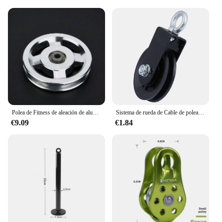
Polea de Fitness de aleación de aluminio, accesorios de gimnasio en casa, accesorio de entrenamiento de fuerza para ejercicio, 90mm, 115mm
Sistema de rueda de Cable de polea, entrenamiento silencioso, dispositivo de entrenamiento colgante para tríceps, Fitness hecho a sí mismo
€9.09
€1.84