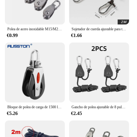
Polea de acero inoxidable M15/M20 M25 M32 M50, juego de polea de cuerda de elevación giratoria de una sola rueda, herramientas de rueda de elevación
Sujetador de cuerda ajustable para tienda de campaña, tensor de polea con hebilla fija, perchas de trinquete, luces de elevación, toldo de Camping, cuerda de viento
€0.99
€1.66
Bloque de polea de carga de 1500 libras con ojo de acero inoxidable, polea de cuerda giratoria, corredor de bloque de rodamiento liso para velero para barco y Pilates
Gancho de polea ajustable de 8 pulgadas para tienda de campaña, tensor de cuerda, perchas de trinquete, gancho de cuerda para toldo, hebilla para dosel, 2/4 Uds.
€5.26
€2.45