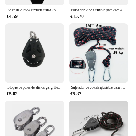
Polea de cuerda giratoria única 26KN, bloque de polea de escalada de aleación de aluminio de alta resistencia para cuerda de 12mm
Polea doble de aluminio para escalada, equipo de rodamiento de carga grande, 30KN
€4.59
€15.70
Bloque de polea de alta carga, grillete giratorio de una sola polea Universal, velero, bloque de rodamiento liso, cuerda, corredor, accesorios para barcos
Sujetador de cuerda ajustable para tienda de campaña, Tensor de polea de hebilla fija, colgadores de trinquete, luces de elevación, toldo de Camping, cuerda de viento, 4mm, 6mm, 10mm
€5.02
€5.37