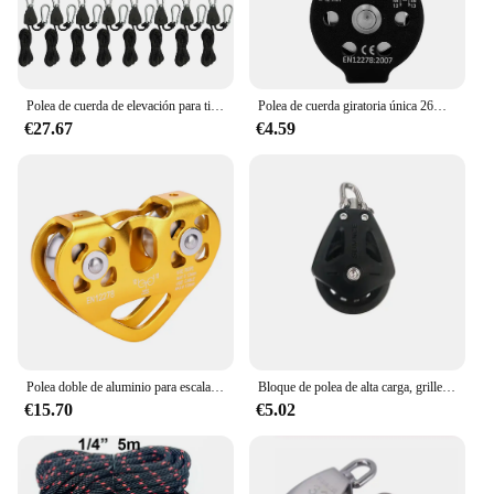
Polea de cuerda de elevación para tienda de campaña, gancho de polea de elevación de 1/2/4/6/8/10/12/14/16 piezas, 1/8
Polea de cuerda giratoria única 26KN, bloque de polea de escalada de aleación de aluminio de alta resistencia para cuerda de 12mm
€27.67
€4.59
Polea doble de aluminio para escalada, equipo de rodamiento de carga grande, 30KN
Bloque de polea de alta carga, grillete giratorio de una sola polea Universal, velero, bloque de rodamiento liso, cuerda, corredor, accesorios para barcos
€15.70
€5.02