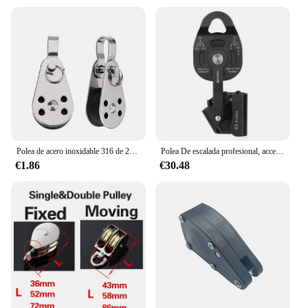
Polea de acero inoxidable 316 de 25mm, rodamiento de carga de una sola rueda, polea de cuerda de elevación giratoria para bloque, corredor de cuerda, accesorios para Kayak y barco
Polea De escalada profesional, accesorio de elevación conveniente, resistente, práctico, equipo de elevación ascendente de rodamiento de carga
€1.86
€30.48