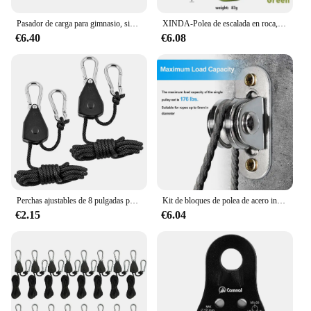
Pasador de carga para gimnasio, sistema de Cable de polea de acero inoxidable para Fitness, accesorio para mancuernas, marco de soporte para rodajas de barra para levantamiento de pesas
XINDA-Polea de escalada en roca, herramienta de supervivencia al aire libre, aparejo de elevación
€6.40
€6.08
Perchas ajustables de 8 pulgadas para tienda de campaña, colgador reforzado con trinquete colgante, lámpara para cultivo de plantas, cuerda, gancho de polea, 2 piezas
Kit de bloques de polea de acero inoxidable, polea silenciosa de alta resistencia, polea fija, carga desmontable, rueda de elevación de 176Lb, herramienta móvil, 2/4 piezas
€2.15
€6.04