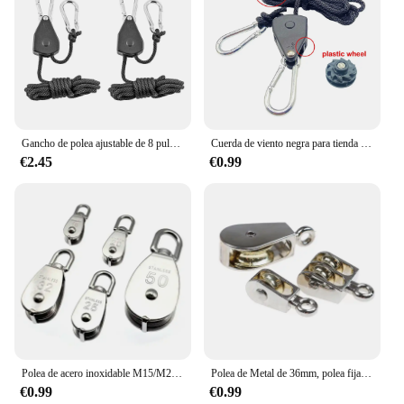
Gancho de polea ajustable de 8 pulgadas para tienda de campaña, tensor de cuerda, perchas de trinquete, gancho de cuerda para toldo, hebilla para dosel, 2/4 Uds.
Cuerda de viento negra para tienda de campaña, Tensor de amarre, polea de sujeción, trinquete, toldo, hebilla de gancho, 4mm, 2/3/5m
€2.45
€0.99
Polea de acero inoxidable M15/M20/M25/M32/M50, herramienta de bloque de cuerda de elevación giratoria de una sola rueda, polea de transporte marina
Polea de Metal de 36mm, polea fija de aleación de Zinc, bloque de corona y rueda de elevación de aparejos, Mini polea individual/doble para bricolaje
€0.99
€0.99