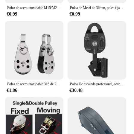
Polea de acero inoxidable M15/M20/M25/M32/M50, herramienta de bloque de cuerda de elevación giratoria de una sola rueda, polea de transporte marina
Polea de Metal de 36mm, polea fija de aleación de Zinc, bloque de corona y rueda de elevación de aparejos, Mini polea individual/doble para bricolaje
€0.99
€0.99
Polea de acero inoxidable 316 de 25mm, rodamiento de carga de una sola rueda, polea de cuerda de elevación giratoria para bloque, corredor de cuerda, accesorios para Kayak y barco
Polea De escalada profesional, accesorio de elevación conveniente, resistente, práctico, equipo de elevación ascendente de rodamiento de carga
€1.86
€30.48