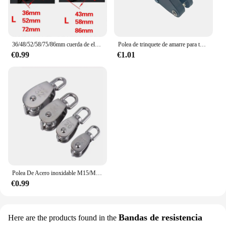
36/48/52/58/75/86mm cuerda de elevación rodillo polea rueda escalada Mini poleas polea de Metal aleación de Zinc Katrol Wiel
Polea de trinquete de amarre para toldo, hebilla de cuerda de 6mm, sujetador de cuerda de viento, perchas de hebilla fija, 68kg
€0.99
€1.01
Polea De Acero inoxidable M15/M20 M25 M32 M50 juego de polea de cuerda de elevación giratoria de una sola rueda herramientas de rueda de elevación
€0.99
Bandas de resistencia
Here are the products found in the