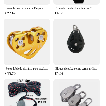
Polea de cuerda de elevación para tienda de campaña, gancho de polea de elevación de 1/2/4/6/8/10/12/14/16 piezas, 1/8
Polea de cuerda giratoria única 26KN, bloque de polea de escalada de aleación de aluminio de alta resistencia para cuerda de 12mm
€27.67
€4.59
Polea doble de aluminio para escalada, equipo de rodamiento de carga grande, 30KN
Bloque de polea de alta carga, grillete giratorio de una sola polea Universal, velero, bloque de rodamiento liso, cuerda, corredor, accesorios para barcos
€15.70
€5.02