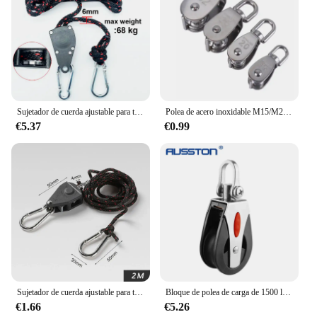
Sujetador de cuerda ajustable para tienda de campaña, Tensor de polea de hebilla fija, colgadores de trinquete, luces de elevación, toldo de Camping, cuerda de viento, 4mm, 6mm, 10mm
Polea de acero inoxidable M15/M20 M25 M32 M50, juego de polea de cuerda de elevación giratoria de una sola rueda, herramientas de rueda de elevación
€5.37
€0.99
Sujetador de cuerda ajustable para tienda de campaña, tensor de polea con hebilla fija, perchas de trinquete, luces de elevación, toldo de Camping, cuerda de viento
Bloque de polea de carga de 1500 libras con ojo de acero inoxidable, polea de cuerda giratoria, corredor de bloque de rodamiento liso para velero para barco y Pilates
€1.66
€5.26