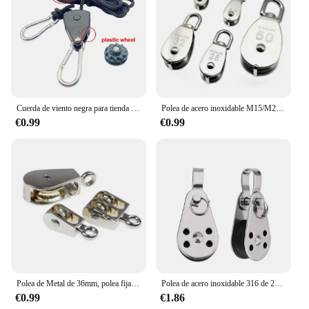
Cuerda de viento negra para tienda de campaña, Tensor de amarre, polea de sujeción, trinquete, toldo, hebilla de gancho, 4mm, 2/3/5m
Polea de acero inoxidable M15/M20/M25/M32/M50, herramienta de bloque de cuerda de elevación giratoria de una sola rueda, polea de transporte marina
€0.99
€0.99
Polea de Metal de 36mm, polea fija de aleación de Zinc, bloque de corona y rueda de elevación de aparejos, Mini polea individual/doble para bricolaje
Polea de acero inoxidable 316 de 25mm, rodamiento de carga de una sola rueda, polea de cuerda de elevación giratoria para bloque, corredor de cuerda, accesorios para Kayak y barco
€0.99
€1.86