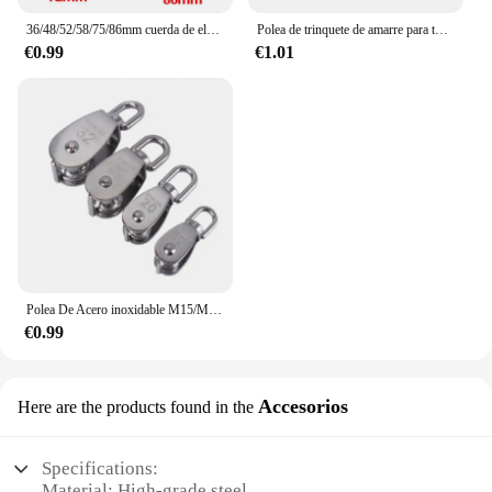
36/48/52/58/75/86mm cuerda de elevación rodillo polea rueda escalada Mini poleas polea de Metal aleación de Zinc Katrol Wiel
Polea de trinquete de amarre para toldo, hebilla de cuerda de 6mm, sujetador de cuerda de viento, perchas de hebilla fija, 68kg
€0.99
€1.01
Polea De Acero inoxidable M15/M20 M25 M32 M50 juego de polea de cuerda de elevación giratoria de una sola rueda herramientas de rueda de elevación
€0.99
Accesorios
Here are the products found in the
Specifications:
Material: High-grade steel