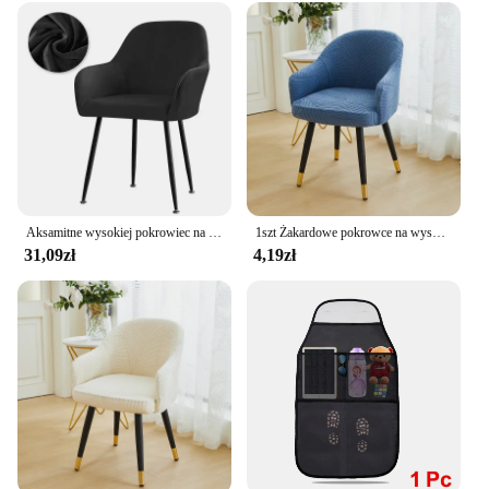
Aksamitne wysokiej pokrowiec na fotel elastyczne krzesło do jadalni pokrowce zmywalne biurowe fotele bujane pokrowce ślubny wystrój domu siedzenia
1szt Żakardowe pokrowce na wysokie krzesła Elastyczne pokrowce na krzesła do jadalni Zmywalne pokrowce na krzesła biurowe Pokrowce na siedzenia Home Decor
31,09zł
4,19zł