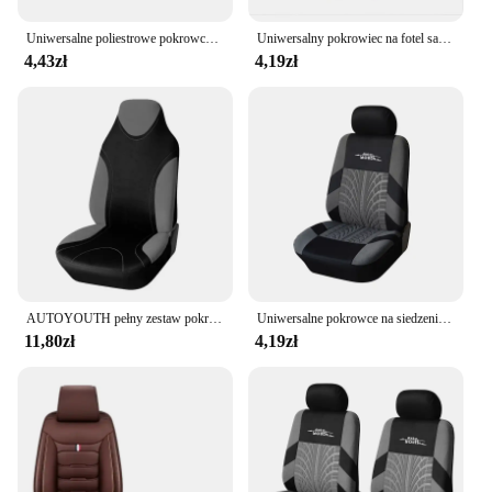
Uniwersalne poliestrowe pokrowce na fotele samochodowe Sportowy design Pasuje do większości samochodów Suv Truck Czterosezonowy pokrowiec na fotel samochodowy Akcesoria Wnętrze
Uniwersalny pokrowiec na fotel samochodowy Lniany przedni tył Lniana letnia poduszka Mata Auto Sedan Suv Pick-up Akcesoria do wnętrza samochodu
4,43zł
4,19zł
AUTOYOUTH pełny zestaw pokrowców na siedzenia samochodowe w wielu kolorach pokrywa ochronna świeca-mozaika pokrowce na uniwersalne akcesoria samochodowe
Uniwersalne pokrowce na siedzenia wysokiej jakości obejmuje wnętrze samochodu odpowiednie dla dwóch rzędów siedzeń (podwójne przednie siedzenia i 2 + 1 siedzenia)
11,80zł
4,19zł