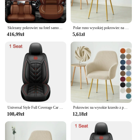
Skórzany pokrowiec na fotel samochodowy dla Skoda wszystkie modele Octavia Rapid Superb Fabia Kodiaq Yeti KAROQ KAMIQ akcesoria samochodowe do stylizacji
Polar runo wysokiej pokrowiec na fotel rozciągliwa Spandex pokrowiec na krzesło biurowe elastyczne zdejmowane pokrowce na ochraniacz na fotel do salonu
416,99zł
5,61zł
Universal Style Full Coverage Car Seat Cover for Chery OMODA 5 Tiggo 5 Tiggo 7 Tiggo 8 PLUS Jaecoo J7 Car Accessories
Pokrowiec na wysokie krzesło z polaru Pokrowce na krzesła do jadalni Pokrowiec na fotel Pokrowce na fotele kuchenne Krzesła na imprezę domową w hotelu
108,49zł
12,18zł