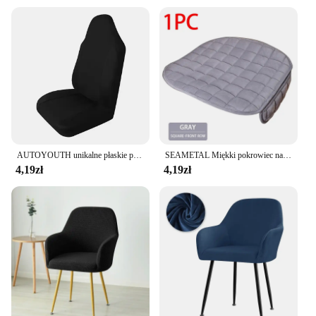
AUTOYOUTH unikalne płaskie pokrycie siedzenia samochodu (zdejmowane zagłówki i solidna ławka) wyposażenie wnętrz uniwersalny pokrowiec na siedzenia samochodu
SEAMETAL Miękki pokrowiec na fotel samochodowy Przyjazny dla skóry pluszowy fotel samochodowy Antypoślizgowy ochraniacz na fotel samochodowy Uniwersalny do sedana Suv
4,19zł
4,19zł