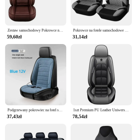
Zestaw samochodowy Pokrowce na fotele samochodowe PU Skóra Pojedynczy przedni dzielony ochraniacz ławki Cztery pory roku Uniwersalne dopasowanie do większości samochodów SUV Akcesoria samochodowe
Pokrowce na fotele samochodowe Wysokiej jakości pokrowce na wnętrze samochodu Odpowiednie do golfa VII Do SAAB Do RENAULT Do Mitsubishi Do ford Do hyundai
59,60zł
31,14zł
Podgrzewany pokrowiec na fotel samochodowy Podgrzewana poduszka samochodowa Zimowe podgrzewane siedzenia Podgrzewacz siedzenia samochodowego 12V Poduszka na oparcie i siedzenie
1szt Premium PU Leather Uniwersalny pokrowiec na fotel samochodowy Całosezonowa mata ochronna z miękką poduszką Pełny pakiet Pokrowiec na siedzenie
37,43zł
78,54zł