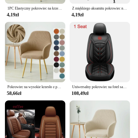
1PC Elastyczny pokrowiec na krzesło z polaru Elastyczny pokrowiec na wysokie krzesło w jednolitym kolorze Zmywalny antypoślizgowy pokrowiec na biurowe wesele
Z miękkiego aksamitu pokrowiec na krzesło do jadalni rozciągliwe Spandex wysokie pokrowce na krzesła elastyczne pokrowce na krzesło do salonu weselnego w hotelu biurowym
4,19zł
4,19zł
Pokrowiec na wysokie krzesło z polaru Pokrowce na krzesła do jadalni Pokrowiec na fotel Pokrowce na fotele kuchenne Krzesła na imprezę domową w hotelu
Uniwersalny pokrowiec na fotel samochodowy do MG ZS Volvo V50 Chevrolet Cruze Onix Ford Fiesta Akcesoria samochodowe Pu Leather
58,66zł
108,49zł