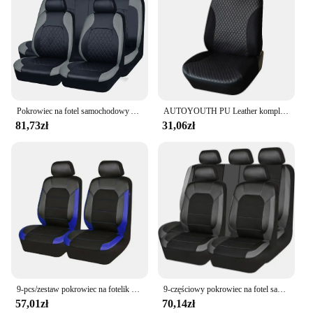
Pokrowiec na fotel samochodowy All Season Quited PU Leather Full Surrounded Seat Protector Wodoodporny uniwersalny fotel sedana Suv Pick-up Truck Seat
AUTOYOUTH PU Leather komplet pokrowców na siedzenia samochodowe w stylu mody z wysokim oparciem kubełek do samochodu pokrycie siedzenia wnętrze auta dla RENAULT Kangoo
81,73zł
31,06zł
9-pcs/zestaw pokrowiec na fotelik samochodowy uniwersalna poduszka siedzenie samochodowe ze skóry PU przednie tylne siedzenie pełne osłona fotela do samochodów ciężarowych 5-osobowych
9-częściowy pokrowiec na fotel samochodowy Skóra samochodowa Oddychająca tkanina Uniwersalna poduszka na fotel samochodowy ze skóry Pu Przednie i tylne siedzenie Pełna ochrona
57,01zł
70,14zł