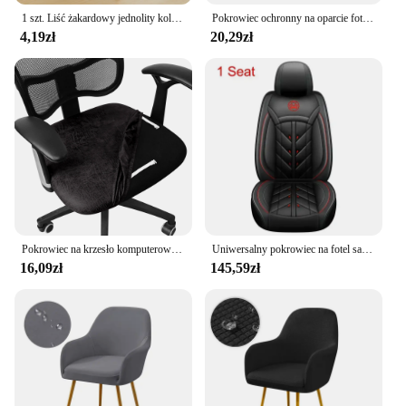
1 szt. Liść żakardowy jednolity kolor pokrowce na fotele pokrowce na siedzenia elastyczny ochraniacz na krzesła salon wysokie ramię pokrowiec na krzesło do jadalni
Pokrowiec ochronny na oparcie fotela samochodowego dla dzieci Maty na tylne siedzenie z organizerem Uniwersalne akcesoria do wnętrz samochodowych
4,19zł
20,29zł
Pokrowiec na krzesło komputerowe do domowego biura w stylu retro Elastyczny pokrowiec na krzesło do jadalni z folii chemicznej Zmywalny, przeciwpyłowy
Uniwersalny pokrowiec na fotel samochodowy z pełnym pokryciem do MAZDA 3 CX-5 2 5 6 CX-3 CX-4 CX-7 CX-9 RX-8 CX-30 CX-50 Akcesoria samochodowe
16,09zł
145,59zł