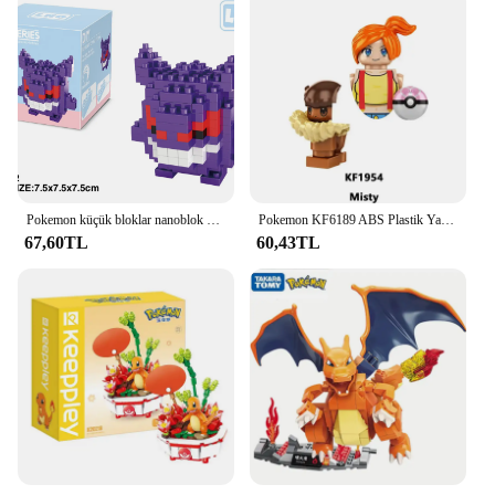
Pokemon küçük bloklar nanoblok nanoçocuklar için doğum günü hediyesi Kyogre Groudon Rayquaza modeli eğitim grafik oyuncaklar için oyuncaklar
Pokemon KF6189 ABS Plastik Yapı Taşı Pikachu Model Oyuncak Kül Ketchum Puslu Calem Serena Anime Figürü Blokları çocuk Oyuncakları
67,60TL
60,43TL