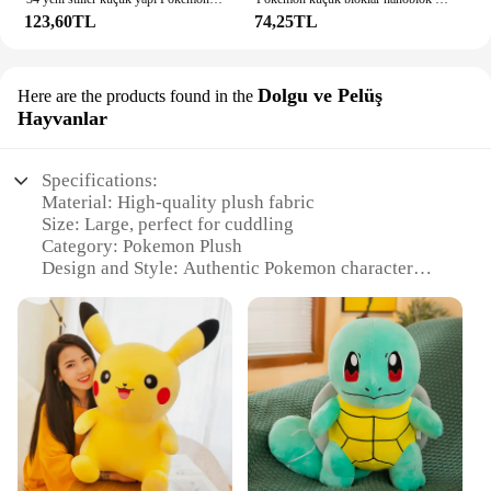
123,60TL
74,25TL
Dolgu ve Pelüş
Here are the products found in the
Hayvanlar
Specifications:
Material: High-quality plush fabric
Size: Large, perfect for cuddling
Category: Pokemon Plush
Design and Style: Authentic Pokemon character
design
Usage and Purpose: Ideal for collectors and fans
Typical Adaptive Scenario: Bedroom, gaming room,
or as a gift
Performance and Property: Durable and soft to the
touch
Features:
**Embrace the World of Pokemon**
Immerse yourself in the whimsical world of