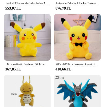
Sevimli Charmander peluş bebek Anime Pokemon Kawaii büyük dolması oyuncaklar yumuşak Plushies yüksek kalite kız erkek için noel hediyeleri doldurun
Pokemon Peluche Pikachu Charmander Squirtle Eevee Uyku Dev Doldurulmuş Hayvanlar Oyunları Fnaf Yumuşak Peluş Oyuncak Büyük Boy Çocuklar Için Hediyeler
553,07TL
876,79TL
50cm karikatür Pokémon Gible peluş oyuncak Kawaii Pokemon köpekbalığı hayvan yumuşak dolması bez bebek büyük boy sevimli yastık çocuklar için doğum günü hediyesi
40/50/60/80cm Pokemon kravat Pikachu bebek karikatür sevimli peluş oyuncak yastık çocuk's bebek büyük Pikachu hediyeler kız doğum günü hediyesi
367,85TL
410,66TL