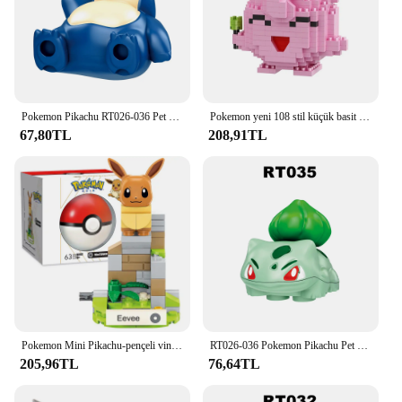
Pokemon Pikachu RT026-036 Pet Elf karikatür serisi ABS plastik aksesuarlar yapı taşları çocuk toplama oyuncaklar için rakamlar
Pokemon yeni 108 stil küçük basit yapı taşları Pikachu eylem oyuncaklar grafik elmas Mini modeli cep canavar hediye toplamak
67,80TL
208,91TL
Pokemon Mini Pikachu-pençeli vinç yapı taşları Gift Gift Pikachu bultle Bulbasaur montaj modeli eğitim çocuk oyuncak hediye için
RT026-036 Pokemon Pikachu Pet Elf karikatür serisi ABS plastik aksesuarlar yapı taşları çocuk toplama oyuncaklar için rakamlar
205,96TL
76,64TL