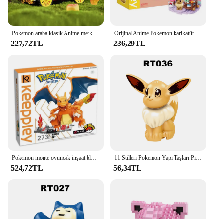
Pokemon araba klasik Anime merkezi ev Pikachu Mewtwo Anime Gift Venusaur yapı taşları tuğla setleri modeli DIY oyuncak hediye için
Orijinal Anime Pokemon karikatür araya yapı taşları modeli oyuncak koleksiyonu Pikachu plaj parti çocuklar bulmaca yapı blok oyuncaklar
227,72TL
236,29TL
Pokemon monte oyuncak inşaat blokları Anime figürleri charimemewtwo Venusaur karikatür modeli süsler oyuncak çocuk doğum günü hediyeleri
11 Stilleri Pokemon Yapı Taşları Pikachu Aksiyon Figürleri Charmander Squirtle Mini Oyuncaklar
524,72TL
56,34TL