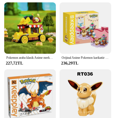
Pokemon araba klasik Anime merkezi ev Pikachu Mewtwo Anime Gift Venusaur yapı taşları tuğla setleri modeli DIY oyuncak hediye için
Orijinal Anime Pokemon karikatür araya yapı taşları modeli oyuncak koleksiyonu Pikachu plaj parti çocuklar bulmaca yapı blok oyuncaklar
227,72TL
236,29TL