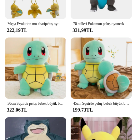
Mega Evolution mo charipeluş oyuncak peluş oyuncak s Mega evrim X & Y charibebek charistuffed dolması hayvanlar oyuncaklar yılbaşı hediyeleri
70 stilleri Pokemon peluş oyuncak Dragapult Gengar Pikachu Eevee evrim Scorbunny Cinderace bebek Morpeko noel hediyesi çocuklar için
222,19TL
331,99TL
30cm Squirtle peluş bebek büyük boy Pokemon peluş oyuncaklar Kawaii dolması oyuncaklar sevimli kaplumbağa yastık noel hediyesi oyuncaklar erkek kızlar için
45cm Squirtle peluş bebek büyük boy Pokemon peluş oyuncaklar Kawaii dolması oyuncaklar sevimli kaplumbağa yastık noel hediyesi oyuncaklar erkek kızlar için
322,06TL
199,73TL