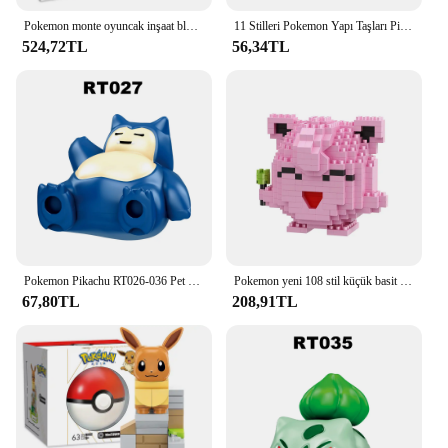
Pokemon monte oyuncak inşaat blokları Anime figürleri charimemewtwo Venusaur karikatür modeli süsler oyuncak çocuk doğum günü hediyeleri
11 Stilleri Pokemon Yapı Taşları Pikachu Aksiyon Figürleri Charmander Squirtle Mini Oyuncaklar
524,72TL
56,34TL
Pokemon Pikachu RT026-036 Pet Elf karikatür serisi ABS plastik aksesuarlar yapı taşları çocuk toplama oyuncaklar için rakamlar
Pokemon yeni 108 stil küçük basit yapı taşları Pikachu eylem oyuncaklar grafik elmas Mini modeli cep canavar hediye toplamak
67,80TL
208,91TL