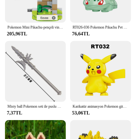
Pokemon Mini Pikachu-pençeli vinç yapı taşları Gift Gift Pikachu bultle Bulbasaur montaj modeli eğitim çocuk oyuncak hediye için
RT026-036 Pokemon Pikachu Pet Elf karikatür serisi ABS plastik aksesuarlar yapı taşları çocuk toplama oyuncaklar için rakamlar
205,96TL
76,64TL
Misty ball Pokemon seti ile puslu mavi meşe kül Ketchum Pikachu yapı taşları Mini aksiyon figürü oyuncakları
Karikatür animasyon Pokemon gitmek Mini Model rakamlar yapı taşları klasik peri topu evcil Pikachu tuğla oyuncaklar setleri çocuklar hediyeler
7,37TL
53,06TL