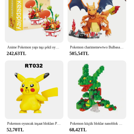
Anime Pokemon yapı taşı şekil oyuncaklar Pikachu Charmander Squirtle karikatür modeli ev dekorasyon bitki saksı çiçek tuğla oyuncak
Pokemon charimemewtwo Bulbasaur yapı taşları karikatür şekilli kalıp tuğla setleri film bebek modeli çocuk oyuncakları hediye
242,63TL
505,54TL
Pokemon oyuncak inşaat blokları Pikachu kül Ketchum Mini aksiyon figürleri Anime bebekler klasik karikatür tuğla modeli çocuk hediye seti için
Pokemon küçük bloklar nanoblok nanoçocuklar için doğum günü hediyesi Kyogre Groudon Rayquaza modeli eğitim grafik oyuncaklar için oyuncaklar
52,70TL
68,42TL