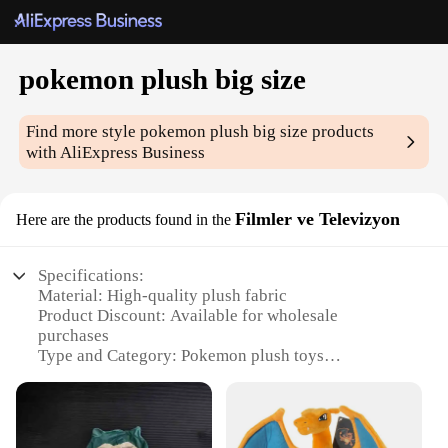
pokemon plush big size
Find more style
pokemon plush big size
products
with AliExpress Business
Filmler ve Televizyon
Here are the products found in the
Specifications:
Material: High-quality plush fabric
Product Discount: Available for wholesale
purchases
Type and Category: Pokemon plush toys
Design and Style: Authentic and detailed design
inspired by the beloved Pokemon series
Usage and Purpose: Ideal for collectors, fans, and as
gifts for Pokemon enthusiasts