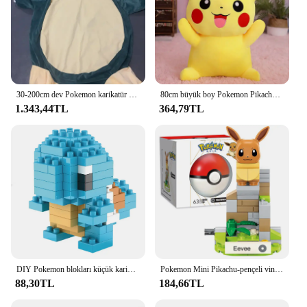
30-200cm dev Pokemon karikatür snorpeluş oyuncaklar yumuşak snorleather deri kabuk peluş Anime figürü büyük Gengar kendinizi doldurun oyuncak
80cm büyük boy Pokemon Pikachu peluş bebek japon animesi sevimli yaramaz Pikachu çocuk koleksiyonu oyuncaklar noel doğum günü hediyeleri
1.343,44TL
364,79TL
DIY Pokemon blokları küçük karikatür Mini yapı taşı Pikachu Pikachu Action Eevee Mewtwo Anime eylem modeli bebekler oyuncaklar birleştirin
Pokemon Mini Pikachu-pençeli vinç yapı taşları Gift Gift Pikachu bultle Bulbasaur montaj modeli eğitim çocuk oyuncak hediye için
88,30TL
184,66TL