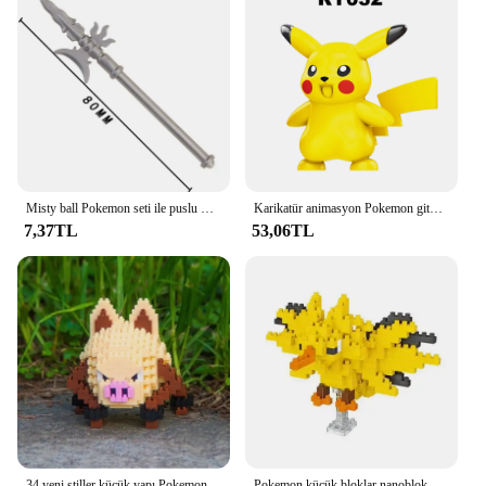
Misty ball Pokemon seti ile puslu mavi meşe kül Ketchum Pikachu yapı taşları Mini aksiyon figürü oyuncakları
Karikatür animasyon Pokemon gitmek Mini Model rakamlar yapı taşları klasik peri topu evcil Pikachu tuğla oyuncaklar setleri çocuklar hediyeler
7,37TL
53,06TL
34 yeni stiller küçük yapı Pokemon blokları küçük karikatür Children chu hayvan modeli eğitim oyunu grafik Pokemon oyuncaklar çocuklar için
Pokemon küçük bloklar nanoblok nanoçocuklar için doğum günü hediyesi Kyogre Groudon Rayquaza modeli eğitim grafik oyuncaklar için oyuncaklar