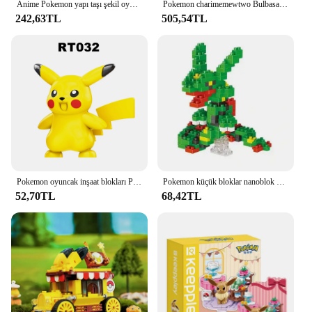
Anime Pokemon yapı taşı şekil oyuncaklar Pikachu Charmander Squirtle karikatür modeli ev dekorasyon bitki saksı çiçek tuğla oyuncak
Pokemon charimemewtwo Bulbasaur yapı taşları karikatür şekilli kalıp tuğla setleri film bebek modeli çocuk oyuncakları hediye
242,63TL
505,54TL
Pokemon oyuncak inşaat blokları Pikachu kül Ketchum Mini aksiyon figürleri Anime bebekler klasik karikatür tuğla modeli çocuk hediye seti için
Pokemon küçük bloklar nanoblok nanoçocuklar için doğum günü hediyesi Kyogre Groudon Rayquaza modeli eğitim grafik oyuncaklar için oyuncaklar
52,70TL
68,42TL