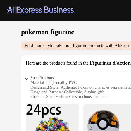
pokemon figurine
Find more style
pokemon figurine
products with AliExpre
Figurines d'action
Here are the products found in the
Specifications:
Material: High-quality PVC
Design and Style: Authentic Pokemon character representati
Usage and Purpose: Collectible, display, gift
Shape or Size: Various sizes to choose from
Performance and Property: Durable, detailed craftsmanship
Parts and Accessories: Includes display stand for each figuri
Features:
**Captivating Collectibles for Pokemon Enthusiasts**
Dive into the world of Pokemon with our exquisite collectio