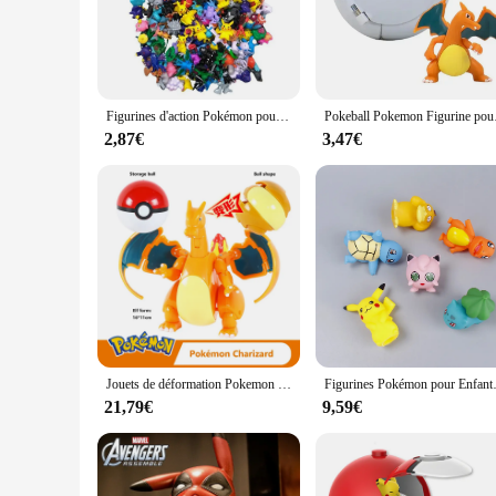
you're a seasoned collector or a newcomer to the Pokemon univ
can choose the perfect figurine to display on your shelf or d
**Versatile Display Options for Every Scenario**
Our Pokemon figurines aren't just collectibles; they're a st
Figurines d'action Pokémon pour enfants, mini figurines non répétitives, jouet modèle Pikachu, poupées de renforcement Anime, cadeaux d'anniversaire, 2-3cm, 24-144 pièces
Pokeball Pokemon Figuri
dynamic pose. Whether you're setting up a dedicated Pokemon
not just for display; they're a conversation starter and a wa
2,87€
3,47€
**A Gift That's Always in Season**
Looking for a gift that's sure to delight? Our Pokemon figurin
that any Pokemon fan will cherish. They're perfect for colle
the perfect set to gift to friends, family, or even vendors 
Jouets de déformation Pokemon Ball, Pikachu, Mewtwo, pouvez-vous arados, Pocket Monster, Pokeball, figurine d'action Pokemon, cadeau pour enfants
Figurines Pokémon pour Enfants, Pikach
21,79€
9,59€