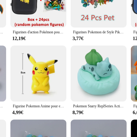
erse, these figurines are perfect for adding a touch of nostalgia and excitemen
esk, or to gift to a fellow Pokemon fan.
atement of your love for the franchise. Each figurine comes with a display stan
ne pour enfants, Elf Ball, Anime Figure, Cartoons, Pikachu, Charizard, Pocket Monster, Pet, Action Model Toy, Gifts
Figurines d'action Pokémon pour enfants, mini figurines non répétitives, jouet modèle Pikachu, poupées de renforcement Anime, cadeaux d'anniversaire, 2-3cm, ensemble de 24 pièces
Figurines Pokemon de Style Pikachu, jouets de collection, modèle d'action, décoration ornementale, cadeau de noël pour enfants, 144
 display in your room or adding a touch of whimsy to your office, these figur
y to connect with fellow Pokemon enthusiasts.
12,19€
3,77€
1
es are the ideal present for any occasion. Whether it's a birthday, holiday, or j
ctors, gamers, or anyone who appreciates the charm and nostalgia of the Pokemo
looking to stock up on Pokemon memorabilia.
u, Anime, Charmander, Psyresines, SLaura, Tile Jigglypuff, Bulbasaur, Modèle de Jouet, Cadeaux, Haute Qualité, 6Pcs
Figurine Pokemon Anime pour enfants, Pikachu, Charmander, SLaura, Tle Bulbasaur, Psyresines, Butter Pet, Action Strengthening Model, Toy Gift, Cute, 5-8cm
Pokemon Starry ReplSeries Action Figures, Pikachu, Eevee Poket Gift, Bulbasaur, Sicilax, Jirachi Monster Model Ornements
4,99€
8,79€
6