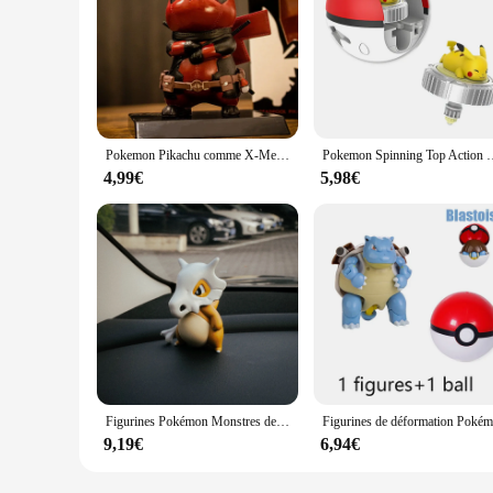
Pokemon Pikachu comme X-Men Deadpool Figure Modèle Poupées Jouets, Mignon
Pokemon Spinning Top Action Figure Set, Pikachu, Charmander, SLaura, Tle Mew, Ee
4,99€
5,98€
Figurines Pokémon Monstres de Poche Cubone, 8cm, Mignonnes, Ornements Montés sur Voiture, Modèle de Décoration, Jouets pour Enfants, Cadeaux
9,19€
6,94€