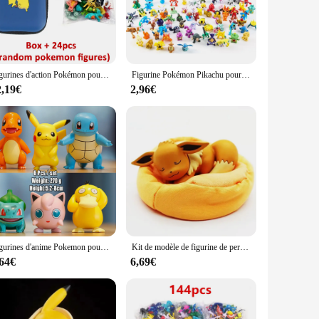
t to your collection. With a variety of sizes available, you
d, allowing you to showcase your favorite Pokemon in a
Figurines d'action Pokémon pour enfants, mini figurines non répétitives, jouet modèle Pikachu, poupées de renforcement Anime, cadeaux d'anniversaire, 2-3cm, ensemble de 24 pièces
Figurine Pokémon Pikachu pour enfants, jouets de renforcement, modèle d'anime, décoration ornementale, cadeau de Noël, style 144
ines are versatile enough to fit any environment. They're
2,19€
2,96€
ust because, these figurines are a thoughtful and unique gift
n universe. With their wholesale availability, you can find
Figurines d'anime Pokemon pour enfants, Pikachu, Charmander, Psyresines, SLaura, Jigglypuff, Bulbasaur, Poupées de renforcement Kawaii, Modèle de jouets, Cadeau chaud
Kit de modèle de figurine de personnages d'anime Pokemon, réplique étoilée, Pikachu, série Bulbasaur, intérieur de voiture, position de sommeil à la main, jouets cadeaux
,64€
6,69€