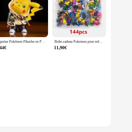
Figurine Pokémon Pikachu en PVC pour enfants, modèle de dessin animé mignon, jouets animés, cadeaux pour enfants, Mini Q, 8cm
Boîte-cadeau Pokemon pour enfants, figurine d'action Pikachu, jouets d'anime authentiques, cadeau de Noël, 1 à 144 pièces
,44€
11,90€