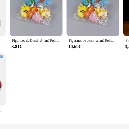
vee, Elf Ball, pouvez-vous ro Spinner Game, Strengthening Toy, Cadeau pour enfant
Figurines de Dessin Animé Pokémon en PVC pour Enfant, Jouets Pikachu, Décoration de Voiture, Ornements, Cadeaux d'Anniversaire et de Noël, 6 Pièces/Ensemble
Figurines de dessin animé Pokemon pour enfants, Pikachu, Charmander, Psyresines, SLaura, Tle Jigglypuff, Bulbasaur, Bulbasaur, Anime Kawaii, Butter Toys, Gifts
3,81€
10,69€
3
Figurines de déformation Pokémon Anime, Pikachu, Eevee, Mewtwo, Greninja, Pokeball, figurine d'action pour animaux de compagnie, jouets modèles, cadeaux pour enfants, 12 styles