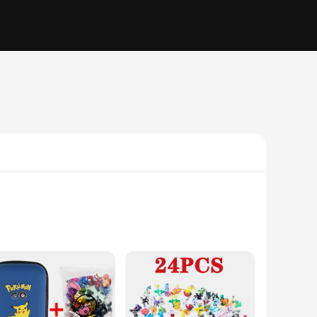
PVC, ensuring durability and a lifelike appearance. Whether