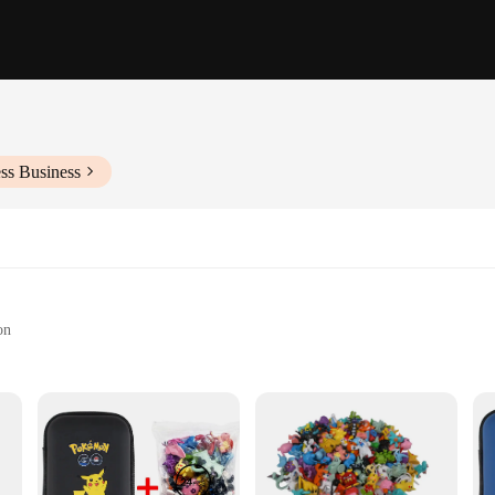
ss Business
on
ne
n of Pokemon figurines. Each piece is meticulously crafted from high-quality 