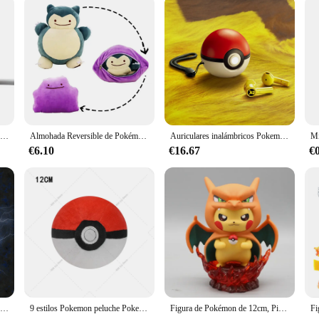
Figura de Anime de Pikachu Go, accesorios de utilería de Cosplay, funda protectora Usb, taza de Pikachu, mascota, muñecas Eevee, regalo de juguete
Almohada Reversible de Pokémon para niños, cojín de peluche de 20cm, transformable, Snorlax, regalo
Auriculares inalámbricos Pokemon Pikachu, Bluetooth 5,0, Razer Sport, reducción de ruido, Control táctil, micrófono, regalos universales
€6.10
€16.67
€
Figura de Anime Naruto Sasuke Cosplay Pikachu figura de acción juguetes muñeca de regalo de Halloween 11cm/4,33 in
9 estilos Pokemon peluche Pokeball Master Ball gran Ultra Premier Ball Strange Ball suave Anime juguetes de peluche muñeca monstruo de bolsillo
Figura de Pokémon de 12cm, Pikachu Cos Gengar Charizard, modelo de muñeca, juguete coleccionable, regalos, Kawaii estatuilla de dibujos animados, estatua, figuras de Anime