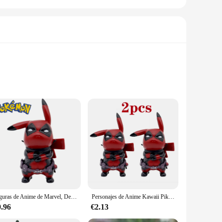
erene nature of Durmiente, making it an authentic addition
ins a cherished piece for years to come.
nvironment. Its compact size makes it an excellent choice for
is perfect for both personal collections and as a gift for
Figuras de Anime de Marvel, Deadpool, Pikachu, ryapparatuur, Q Editie, Pikachu, modelo de Anime, colección de escritorio, decoración, Kinderen, Gesch, 12Cm
Personajes de Anime Kawaii Pikachu Cos Deadpool, versión q de animación de dibujos animados, figura de juego de marea, decoración de coche de escritorio, pokemon, 12cm
 collection with ease. The set is also ideal for wholesale
0.96
€2.13
in pristine condition, ready to be displayed or gifted to