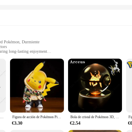
oved Pokémon, Durmiente
tors
uring long-lasting enjoyment
or at Pokémon events
ors
 for any Pokémon aficionado. The meticulous design mirrors the adorable and s
lly appealing but also durable, ensuring that it stands the test of time and rema
ur home, office, or event space, this set is versatile enough to fit into any e
 colors and striking design ensure that it stands out wherever it's placed. The set 
9 estilos Pokemon juguete de peluche Poké Ball Ultra Master Ball Strange Ball Dusk Ball Beast Ball Hisuian Ultra Ball juguetes de peluche suaves
Figura de acción de Pokémon Pikachu, Mini Q, modelo de dibujos animados lindo, juguetes de PVC, regalos para niños, 8CM
Bola de cristal de Pokémon 3D, Pikachu Gengar Mew Mewtwo, Base de lámpara, Pokeball de cristal, figura de bola de cristal de Pokémon, luz nocturna, regalo de cumpleaños
 a treasure trove. Available in sets, it provides the opportunity to expand your
€3.30
€2.54
€
ndise to their customers. The sets are packaged securely to ensure they arrive 