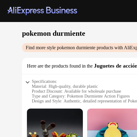
pokemon durmiente
Find more style
pokemon durmiente
products with AliExp
Juguetes de acció
Here are the products found in the
Specifications:
Material: High-quality, durable plastic
Product Discount: Available for wholesale purchase
Type and Category: Pokemon Durmiente Action Figures
Design and Style: Authentic, detailed representation of Pok
Usage and Purpose: Collectible items for Pokemon enthusias
Typical Adaptive Scenario: Display on shelves, desks, or in 
Shape or Size or Weight or Quantity: Variety of sizes and set
Features:
|Wholesale|