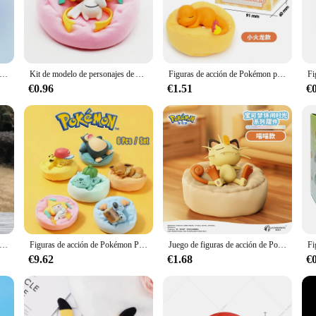
n of Pokemon Durmiente Action Figures. These meticulously crafted collectible
 newcomer to the Pokemon universe, these figures are sure to delight. Each fig
 unids/set Anime Pokemon Pikachu Squirtle Psyduck Snorlax juguetes Sleep Starry Dream Series figura de acción regalo de cumpleaños
Kit de modelo de personajes de Anime de Pokemon, figura de sueño estrellado, Pikachu, Bulbasaur, serie, coche Interior, mano, posición para dormir, juguetes, regalos
Figuras de acción de Pokémon para interiores, juguetes de posición para dormir, modelo de Anime, serie Leisure time, Slowpoke, Charmander, Gonbe, Rowlet
are a celebration of the beloved Pokemon franchise. The attention to detail in 
. The variety of sizes and sets available ensures that you can find the perfect 
€0.96
€1.51
€
ren or showcasing your collection in a dedicated display case, these Pokemon Du
 them an eye-catching addition to any room, while their interactive nature encou
 of the Pokemon universe.
Pokemon sueño estrellado Pikachu Bulbasaur Eevee Snorlax Jirachi Komala figuras de Anime durmiendo juguetes de PVC Kawaii
Figuras de acción de Pokémon Pikachu Bulbasaur, juguetes de Anime, serie Sleep Starry Dream, regalo de cumpleaños de dibujos animados, 6 piezas por juego
Juego de figuras de acción de Pokémon genuino, modelo de personajes de Anime, juguete de posición para dormir Interior de coche, sueño estrellado, Charmander, Gonbe, Rowlet
€9.62
€1.68
€