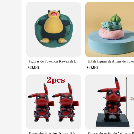
Performance and Property: Durable and resistant to wear and
Parts and Accessories: Comes as a set, including multiple 
Features:
**Unleash the Magic of Pokemon Durmiente**
Immerse yourself in the enchanting world of Pokemon with ou
the essence of your favorite Pokemon characters, ensuring tha
to gift a piece of Pokemon nostalgia, these durable and detail
**Perfect for Every Pokemon Enthusiast**
Our sets of Pokemon Durmiente figures are not just for displa
love for Pokemon in any room. The durable PVC material ensu
Figuras de Pokémon Kawaii de la serie de adornos de postura para dormir, juguetes de dibujos animados de Anime, Pikachu, tiempo Casual, regalos para niños
Kit de figur
enhance your personal space or seeking the perfect gift for a
€0.96
€0.96
**Versatile and Convenient for All**
With our wholesale and vendor options, we cater to a diverse 
making it easy to display your favorite Pokemon Durmiente f
versatile enough to fit any environment. With our commitment
Personajes de Anime Kawaii Pikachu Cos Deadpool, versión q de animación de dibujos animados, figura de juego de marea, decoración de coche de escritorio, pokemon, 12cm