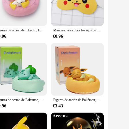
s are designed to capture the essence of your favorite
ure is made from high-quality, durable plastic, ensuring
Figuras de acción de Pikachu, Eevee, Poket, Serie de sueños estrellados de Pokemon, Bulbasaur, Snorlax, Jirachi, modelo de monstruo, adornos, regalo
Máscara para cubrir los ojos de Pokémon para dormir, figura de Pikachu bonita para dormir, máscara de sueño nocturno, vendaje, venda para los ojos para hombres y mujeres, relajación, salud, siesta
their design and style reflects the authenticity of each
addition to your collection, whether it's a single figure or
0.96
€0.96
rmiente Action Figures are versatile enough to fit any
rages imaginative play. These figures are not just for kids;
Figuras de acción de Pokémon, modelo de Anime de Pikachu, Snorlax, Squirtle, decoraciones interiores de coche, posición para dormir, regalos de Juguetes
Figuras de acción de Pokémon, muñecos de la serie Sleep Starry Dream, Pikachu, Jirachi, Eevee, Komala, Snorlax, juguetes de dibujos animados para regalo de cumpleaños
0.96
€3.43