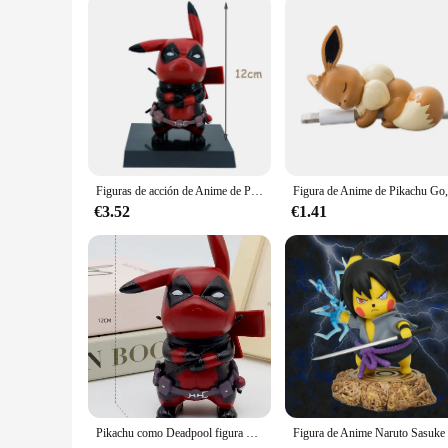
Figuras de acción de Anime de Pokémon, Pikachu, PVC, Deadpool, modelo Kawaii, adornos de colección, juguetes para niños, regalo, 11cm
€3.52
€1.41
Pikachu como Deadpool figura Linda modelo de muñecas Juguetes