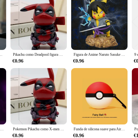
modelo coleccionable, Psyduck, Bulbasaur, Charmander, Squirtle
Pikachu como Deadpool figura Linda modelo de muñecas Juguetes
Figura de Anime Naruto Sasuke Cosplay Pikachu figura de acción juguetes muñeca de regalo de Halloween 11cm/4,33 in
€0.96
€0.96
€
Figuras de acción de Pokémon Pikachu Cos The Joker GK, colección de regalos de cumpleaños, decoración, estatuas, 12,5 cm
Pokemon Pikachu como X-men Deadpool figura bonita modelo muñecas Juguetes
Funda de silicona suave para Airpods Pro 2, bonita funda de Anime de dibujos animados en 3D para Airpods Pro, niños
€0.96
€0.96
€