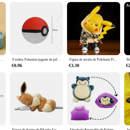
 tear
Pokemon Durmiente figures
r captivating collection of Pokemon Durmiente Derivatives/Peripherals. These 
t each piece is a testament to the vibrant animation that has captivated fans fo
ed figures are sure to delight.
y; they're a gateway to a world of adventure and imagination. Ideal for collect
res that these figures withstand the test of time, making them a valuable add
as de Anime de Pokémon para dormir, accesorios de coche de Pikachu, Bulbasaur, Psyduck, Charmander, posición para dormir, regalos para niños
9 estilos Pokemon juguete de peluche Poké Ball Ultra Master Ball Strange Ball Dusk Ball Beast Ball Hisuian Ultra Ball juguetes de peluche suaves
Figura de acción de Pokémon Pikachu, Mini Q, modelo de dibujos animados lindo, juguetes de PVC, regalos para niños, 8CM
 Pokemon enthusiast, these sets are the ultimate choice.
€0.96
€3.30
€
range of customers, from individual collectors to retailers looking to expand th
igures in any setting. Whether you're looking to decorate a child's room, a ga
 to quality and affordability, you can rest assured that you're getting the bes
Figuras de acción de Anime de Pokémon, Pikachu, PVC, Deadpool, modelo Kawaii, adornos de colección, juguetes para niños, regalo, 11cm
Figura de Anime de Pikachu Go, accesorios de utilería de Cosplay, funda protectora Usb, taza de Pikachu, mascota, muñecas Eevee, regalo de juguete
Almohada Reversible de Pokémon para niños, cojín de peluche de 20cm, transformable, Snorlax, regalo