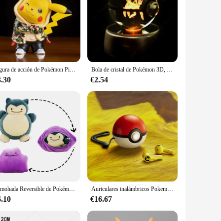
Figura de acción de Pokémon Pikachu, Mini Q, modelo de dibujos animados lindo, juguetes de PVC, regalos para niños, 8CM
Bola de cristal de Pokémon 3D, Pikachu Gengar Mew Mewtwo, Base de lámpara, Pokeball de cristal, figura de bola de cristal de Pokémon, luz nocturna, regalo de cumpleaños
3.30
€2.54
Almohada Reversible de Pokémon para niños, cojín de peluche de 20cm, transformable, Snorlax, regalo
Auriculares inalámbricos Pokemon Pikachu, Bluetooth 5,0, Razer Sport, reducción de ruido, Control táctil, micrófono, regalos universales
6.10
€16.67