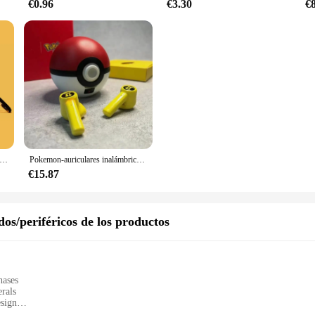
€0.96
€3.30
€
silicona suave para Airpods Pro 2, bonita funda de Anime de dibujos animados en 3D para Airpods Pro, niños
Pokemon-auriculares inalámbricos Pikachu 5,0, cascos deportivos con Bluetooth, reducción de ruido, Control táctil, micrófono, regalo Universal
€15.87
os/periféricos de los productos
hases
rals
esign