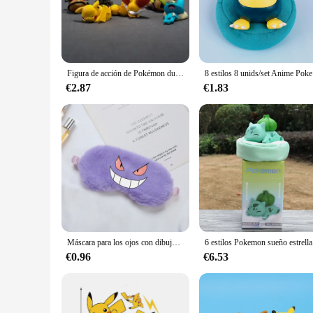
**Unleash the Adventure**
Immerse yourself in the world of Pokemon with our collectio
Pokemon characters. Whether you're a seasoned collector or a
they can withstand the rigors of play or display.
**For the Collector and the Enthusiast**
Figura de acción de Pokémon durmiente, juguete de monstruo de bolsillo, Pikachu, Dedenne, Fennekin, Bunnelby, Lucario, Mudkip, figura pequeña y blanda
8 estilos 8
Our Pokemon Durmiente Action Figures are not just toys; they 
character, making them a must-have for any Pokemon aficionado
€2.87
€1.83
a complete set.
**For Every Scenario**
Whether you're setting up a themed play area for your child
scenario. Their durable construction and vibrant colors make
they're for anyone who appreciates the charm and nostalgia
Máscara para los ojos con dibujos animados de Pokémon, mascarilla facial con expresión para dormir, Cute Pikachu, Gengar, Squirtle, Nap, banda para los ojos relajada, regalo
6 estilos 
€0.96
€6.53