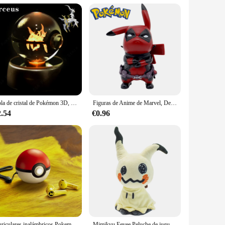
meticulously crafted collectibles are designed to capture
r generations. Whether you're a seasoned collector or looking
ors and fans alike, these sets are perfect for showcasing your
ition to any Pokemon collection. Whether you're looking to
Bola de cristal de Pokémon 3D, Pikachu Gengar Mew Mewtwo, Base de lámpara, Pokeball de cristal, figura de bola de cristal de Pokémon, luz nocturna, regalo de cumpleaños
Figuras de Anime de Marvel, Deadpool, Pikachu, ryapparatuur, Q Editie, Pikachu, modelo de Anime, colección de escritorio, decoración, Kinderen, Gesch, 12Cm
2.54
€0.96
eir offerings. The sets are designed to be convenient,
ming room, or a dedicated Pokemon sanctuary, these sets are
t value for your money.
Auriculares inalámbricos Pokemon Pikachu, Bluetooth 5,0, Razer Sport, reducción de ruido, Control táctil, micrófono, regalos universales
Mimikyu Eevee Peluche de juguete, Regalos de cumpleaños para niños, Navidad, Muñecas de personajes de anime de 7"