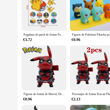
Pegatinas de pared de Anime Pokemon Pikachu para niños, decoración de pared de dibujos animados, pegatinas de Graffiti, carteles de dormitorio 3D de PVC, regalo
Figuras de Pokémon
€3.72
€0.96
Figuras de Anime de Marvel, Deadpool, Pikachu, ryapparatuur, Q Editie, Pikachu, modelo de Anime, colección de escritorio, decoración, Kinderen, Gesch, 12Cm
€0.96
€2.13