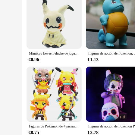
Mimikyu Eevee Peluche de juguete, Regalos de cumpleaños para niños, Navidad, Muñecas de personajes de anime de 7"
Figuras de acción de Pokémon, 
€0.96
€1.13
Figuras de Pokémon de 4 piezas para niños, Cosplay de Pikachu, Demon Slayer, Tanjirou, Nezuko, Zenitsu, Inosuke, colección de PVC, juguetes de cumpleaños, regalo
€8.75
€2.78