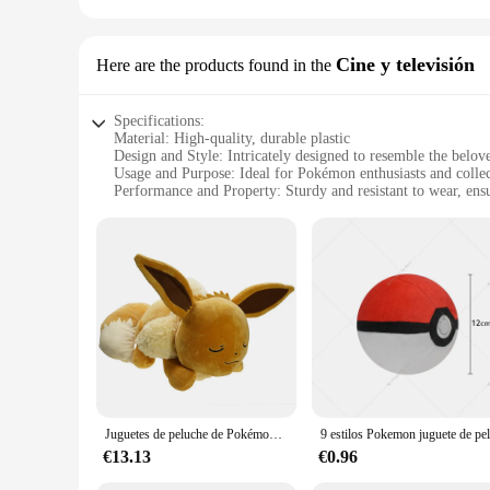
Cine y televisión
Here are the products found in the
Specifications:
Material: High-quality, durable plastic
Design and Style: Intricately designed to resemble the bel
Usage and Purpose: Ideal for Pokémon enthusiasts and collec
Performance and Property: Sturdy and resistant to wear, ens
Applicable Scenario: Perfect for display in homes, offices, 
Quantity: Available in sets for collectors and wholesale vend
Features:
**Captivating Design and Authenticity**
The Pokémon Durmiente Cine y televisión set is a must-have
to any Pokémon collection. The set's design is not only visua
**Versatile Display Options**
Whether you're looking to add a touch of Pokémon charm to yo
display on shelves, desks, or in glass cases, while its vibrant
fellow Pokémon enthusiasts.
Juguetes de peluche de Pokémon Eevee, muñecos de peluche de Anime, almohada gigante linda de 60cm, regalos de Navidad para dormir para niños
**Collector's Delight and Wholesale Opportunity**
For collectors, the Pokémon Durmiente Cine y televisión set is
€13.13
€0.96
vendors looking to offer unique and authentic Pokémon mercha
Pokémon fans of all ages.