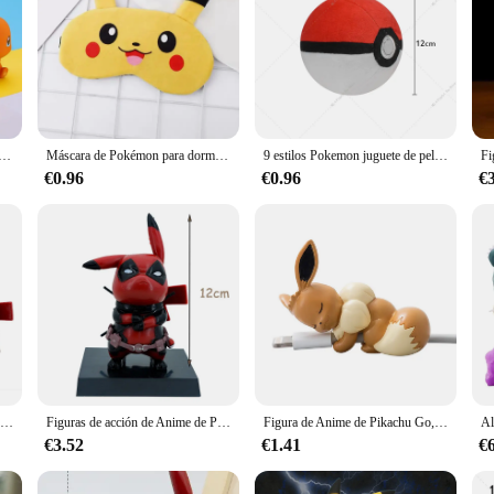
 Pikachu para baño, juguetes de baño de agua para niños, ducha rociadora, juguetes de natación
Máscara de Pokémon para dormir para hombres y mujeres, cubreojos de Pikachu, máscara de sueño nocturno, venda para los ojos, venda para relajarse, salud y siesta
9 estilos Pokemon juguete de peluche Poké Ball Ultra Master Ball Strange Ball Dusk Ball Beast Ball Hisuian Ultra Ball juguetes de peluche suaves
€0.96
€0.96
€
Personajes de Anime Kawaii Pikachu Cos Deadpool, versión q de animación de dibujos animados, figura de juego de marea, decoración de coche de escritorio, pokemon, 12cm
Figuras de acción de Anime de Pokémon, Pikachu, PVC, Deadpool, modelo Kawaii, adornos de colección, juguetes para niños, regalo, 11cm
Figura de Anime de Pikachu Go, accesorios de utilería de Cosplay, funda protectora Usb, taza de Pikachu, mascota, muñecas Eevee, regalo de juguete
€3.52
€1.41
€