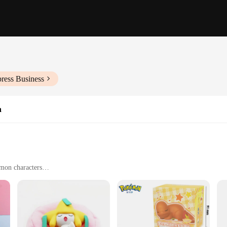
ress Business
n
emon characters
ts
play areas
s available