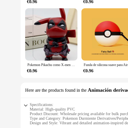
€0.96
€0.96
Pokemon Pikachu como X-men Deadpool figura bonita modelo muñecas Juguetes
Funda de 
€0.96
€0.96
Animación derivad
Here are the products found in the
Specifications:
Material: High-quality PVC
Product Discount: Wholesale pricing available for bulk purc
Type and Category: Pokemon Durmiente Derivatives/Periphe
Design and Style: Vibrant and detailed animation-inspired d
Usage and Purpose: Collectibles, gifts, and decorative items