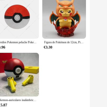
9 estilos Pokemon peluche Pokeball Master Ball gran Ultra Premier Ball Strange Ball suave Anime juguetes de peluche muñeca monstruo de bolsillo
Figura de Pokémon de 12cm, Pikachu Cos Gengar Charizard, modelo de muñeca, juguete coleccionable, regalos, Kawaii estatuilla de dibujos animados, estatua, figuras de Anime
0.96
€3.30
Pokemon-auriculares inalámbricos Pikachu 5,0, cascos deportivos con Bluetooth, reducción de ruido, Control táctil, micrófono, regalo Universal
15.87