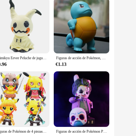
Mimikyu Eevee Peluche de juguete, Regalos de cumpleaños para niños, Navidad, Muñecas de personajes de anime de 7"
Figuras de acción de Pokémon, modelo coleccionable, Psyduck, Bulbasaur, Charmander, Squirtle
0.96
€1.13
Figuras de Pokémon de 4 piezas para niños, Cosplay de Pikachu, Demon Slayer, Tanjirou, Nezuko, Zenitsu, Inosuke, colección de PVC, juguetes de cumpleaños, regalo
Figuras de acción de Pokémon Pikachu Cos The Joker GK, colección de regalos de cumpleaños, decoración, estatuas, 12,5 cm