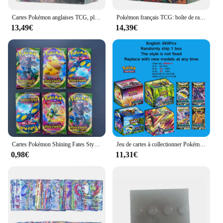
Cartes Pokémon anglaises TCG, planchers let & Glass PALDEA EVOLVED Booster Box, 36 paquets, 324 pièces
Pokémon français TCG: boîte de rappel en verre écarlate, carte Pokémon, 36 paquets, 360 pièces
13,49€
14,39€
Cartes Pokémon Shining Fates Style English Booster Battle Card, Trading Game Collection, GX, V, EX Cards Toys, Kids Gifts, 10 PCs, 20 PCs
Jeu de cartes à collectionner Pokémon anglais pour enfants, TCG: Hidden Fates, Evolutions Booster, 360 pièces
0,98€
11,31€