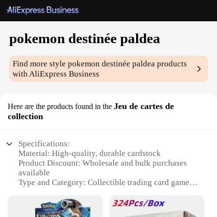
pokemon destinée paldea
Find more style
pokemon destinée paldea
products
with AliExpress Business
Jeu de cartes de
Here are the products found in the
collection
Specifications:
Material: High-quality, durable cardstock
Product Discount: Wholesale and bulk purchases
available
Type and Category: Collectible trading card game
Design and Style: Vibrant, detailed artwork
representing the Pokemon Destinée Paldea region
Usage and Purpose: Enhance your collection or