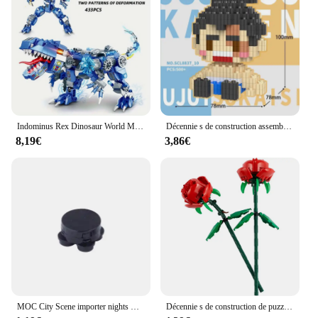
Indominus Rex Dinosaur World Model importer décennie ks for Children, Mecha Bricks, Mechanical Toy Gifts, Réaliste, Cool, 2IN1 208.assic
Décennie s de construction assemblés amusants, Gojo Satoru Xia Youjie, blocs de puzzle japonais, jeu d'attaque de seau, jouets de loisirs
8,19€
3,86€
MOC City Scene importer nights Mini jouet, aspirateur, machine à laver, réfrigérateur, lit, canapé, console de jeu, briques, meubles, TV, K028
Décennie s de construction de puzzle pour enfants, poubelle, tulipes, Narcisse, jouets d'épissage de difficulté élevée, cadeau de fête des mères, offre spéciale, 40460, 40461, 40646