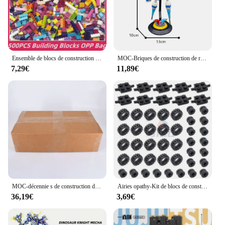
Ensemble de blocs de construction pour enfants, jouets de bricolage, blocs de construction classiques urbains, cadeau de Noël pour garçons et filles
MOC-Briques de construction de robot de dessin animé pour enfants, modèle de nuit de sauvetage, jeu de mission, cadeaux créatifs, assemblage de bricolage, populaire, Astro Bot
7,29€
11,89€
MOC-décennie s de construction de train de ville pour enfants, idées de tiges créatives, voies droites et incurvées, illeur de commutateur, R64.Bricks, jouets de bricolage, cadeau
Airies opathy-Kit de blocs de construction pour enfants, plaque de support de roues doubles, pièces compatibles, 4600, 4624, 3641, 6014, 87697, MOC, briques de voiture Lego, jouets pour enfants
36,19€
3,69€