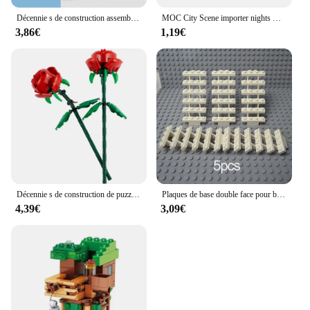
Décennie s de construction assemblés amusants, Gojo Satoru Xia Youjie, blocs de puzzle japonais, jeu d'attaque de seau, jouets de loisirs
MOC City Scene importer nights Mini jouet, aspirateur, machine à laver, réfrigérateur, lit, canapé, console de jeu, briques, meubles, TV, K028
3,86€
1,19€
Décennie s de construction de puzzle pour enfants, poubelle, tulipes, Narcisse, jouets d'épissage de difficulté élevée, cadeau de fête des mères, offre spéciale, 40460, 40461, 40646
Plaques de base double face pour blocs de construction, briques en plastique, compatibles avec les blocs de construction classiques, jouets de construction, 32*32, 32*16
4,39€
3,09€