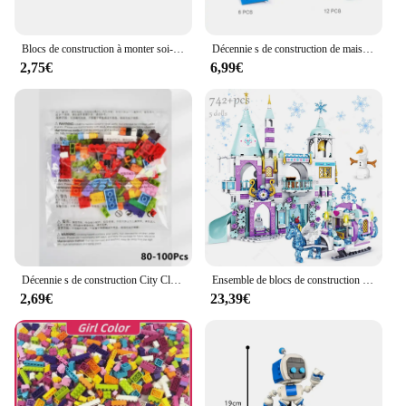
Blocs de construction à monter soi-même, figurines fines, briques 4x8, 12 couleurs, éducatif, créatif, Compatible avec la marque de jouets pour enfants, 15 pièces, 3035
Décennie s de construction de maison pour enfants, jouets d'architecture de ville, compatibles avec Lego, porte et fenêtre, bricolage, 102 pièces
2,75€
6,99€
Décennie s de construction City Classic pour enfants, briques créatives de marque, figurines modèles en vrac, jouets de bricolage, petite taille, tous disponibles
Ensemble de blocs de construction de luxe pour filles, château de glace, maison de terrain de jeu, films d'hiver, figurines de cheval de neige, cadeau de bricolage, jouet d'amis, princesse
2,69€
23,39€