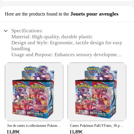
Jouets pour aveugles
Here are the products found in the
Specifications:
Material: High-quality, durable plastic
Design and Style: Ergonomic, tactile design for easy
handling
Usage and Purpose: Enhances sensory development
and cognitive skills
Performance and Property: Resistant to wear and
tear, safe for children
Parts and Accessories: Comes with a variety of
tactile elements for interactive play
Applicable People: Ideal for individuals with visual
impairments
Features:
**Engaging Sensory Play for All**
The Pokemon Destinée Paldea set is not just a toy;
Jeu de cartes à collectionner Pokemon Sto.org, couronne obsidienne, flammes, paradoxe, Rift Paldea, Evolved Lost Origin, Evolutions, Booster Collecting
Cartes Pokémon PalGYFates, 36 paquets de boosters, affichage scellé en usine
it's a gateway to a world of tactile exploration and
11,89€
11,89€
sensory development. Designed specifically for