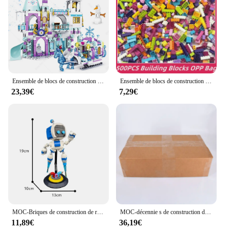
Ensemble de blocs de construction de luxe pour filles, château de glace, maison de terrain de jeu, films d'hiver, figurines de cheval de neige, cadeau de bricolage, jouet d'amis, princesse
Ensemble de blocs de construction pour enfants, jouets de bricolage, blocs de construction classiques urbains, cadeau de Noël pour garçons et filles
23,39€
7,29€
MOC-Briques de construction de robot de dessin animé pour enfants, modèle de nuit de sauvetage, jeu de mission, cadeaux créatifs, assemblage de bricolage, populaire, Astro Bot
MOC-décennie s de construction de train de ville pour enfants, idées de tiges créatives, voies droites et incurvées, illeur de commutateur, R64.Bricks, jouets de bricolage, cadeau
11,89€
36,19€