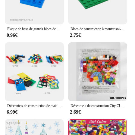
Plaque de base de grands blocs de construction pour enfants, pièces de briques de planche de connexion, compatibles avec l'emploi d'origine, jouets assemblés
Blocs de construction à monter soi-même, figurines fines, briques 4x8, 12 couleurs, éducatif, créatif, Compatible avec la marque de jouets pour enfants, 15 pièces, 3035
0,96€
2,75€
Décennie s de construction de maison pour enfants, jouets d'architecture de ville, compatibles avec Lego, porte et fenêtre, bricolage, 102 pièces
Décennie s de construction City Classic pour enfants, briques créatives de marque, figurines modèles en vrac, jouets de bricolage, petite taille, tous disponibles
6,99€
2,69€