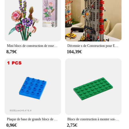
Mini blocs de construction de roses pour enfants, bouquet en pot de simulation de fleurs, modèle 3D, décoration de la maison, jouets de bricolage, cadeau pour fille
Décennie s de Construction pour Enfants, Ensemble de Travailleurs, Cadeau d'Anniversaire, 3772 Pièces, Journal 03/Bubandit, Immeuble de Bureau, Compatibles 76178
8,79€
104,39€
Plaque de base de grands blocs de construction pour enfants, pièces de briques de planche de connexion, compatibles avec l'emploi d'origine, jouets assemblés
Blocs de construction à monter soi-même, figurines fines, briques 4x8, 12 couleurs, éducatif, créatif, Compatible avec la marque de jouets pour enfants, 15 pièces, 3035
0,96€
2,75€