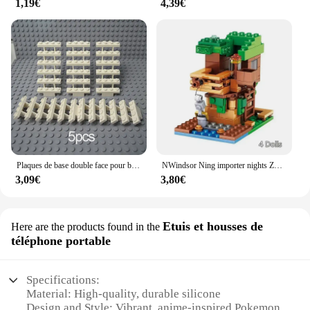
1,19€
4,39€
Plaques de base double face pour blocs de construction, briques en plastique, compatibles avec les blocs de construction classiques, jouets de construction, 32*32, 32*16
NWindsor Ning importer nights Zombie Alex Action Bricks Toys, ferme de diversification de montagne, maison de villages, kits pour enfants, cadeau
3,09€
3,80€
Etuis et housses de
Here are the products found in the
téléphone portable
Specifications:
Material: High-quality, durable silicone
Design and Style: Vibrant, anime-inspired Pokemon