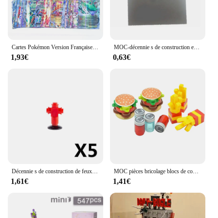
Cartes Pokémon Version Française Vstar V GX MEGA TAG TEAM EX, 20 Pièces
MOC-décennie s de construction en pierre tombale d'Halloween pour enfants, modèle d'araignée de Aliments, cadeaux de nuit de bricolage, jouets
1,93€
0,63€
Décennie s de construction de feux de circulation de ville, veilleuses MOC, assemblage de jouet bricolage, lampadaire, meubles, siège, canapé-lit, bibliothèque de téléphone, poisson précieux K20, 5 pièces
MOC pièces bricolage blocs de construction nourriture pain poisson fruits rôti poulet jouets ville accessoires briques compatibles pièces classiques
1,61€
1,41€