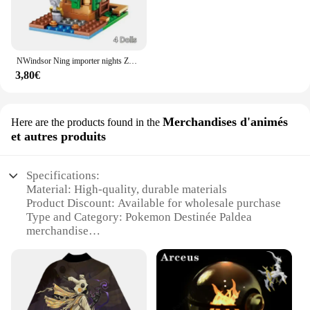
NWindsor Ning importer nights Zombie Alex Action Bricks Toys, ferme de diversification de montagne, maison de villages, kits pour enfants, cadeau
3,80€
Merchandises d'animés
Here are the products found in the
et autres produits
Specifications:
Material: High-quality, durable materials
Product Discount: Available for wholesale purchase
Type and Category: Pokemon Destinée Paldea
merchandise
Design and Style: Authentic, detailed design
inspired by the Pokemon Destinée Paldea series
Usage and Purpose: Ideal for fans and collectors
Typical Adaptive Scenario: Perfect for events, gifts,
or personal collections