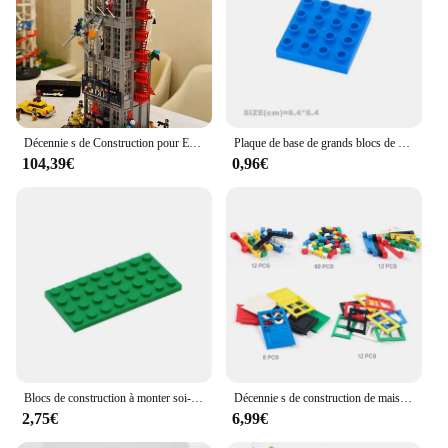
Décennie s de Construction pour Enfants, Ensemble de Travailleurs, Cadeau d'Anniversaire, 3772 Pièces, Journal 03/Bubandit, Immeuble de Bureau, Compatibles 76178
Plaque de base de grands blocs de construction pour enfants, pièces de briques de planche de connexion, compatibles avec l'emploi d'origine, jouets assemblés
104,39€
0,96€
Blocs de construction à monter soi-même, figurines fines, briques 4x8, 12 couleurs, éducatif, créatif, Compatible avec la marque de jouets pour enfants, 15 pièces, 3035
Décennie s de construction de maison pour enfants, jouets d'architecture de ville, compatibles avec Lego, porte et fenêtre, bricolage, 102 pièces
2,75€
6,99€