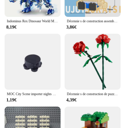
Indominus Rex Dinosaur World Model importer décennie ks for Children, Mecha Bricks, Mechanical Toy Gifts, Réaliste, Cool, 2IN1 208.assic
Décennie s de construction assemblés amusants, Gojo Satoru Xia Youjie, blocs de puzzle japonais, jeu d'attaque de seau, jouets de loisirs
8,19€
3,86€
MOC City Scene importer nights Mini jouet, aspirateur, machine à laver, réfrigérateur, lit, canapé, console de jeu, briques, meubles, TV, K028
Décennie s de construction de puzzle pour enfants, poubelle, tulipes, Narcisse, jouets d'épissage de difficulté élevée, cadeau de fête des mères, offre spéciale, 40460, 40461, 40646
1,19€
4,39€