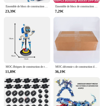
Ensemble de blocs de construction de luxe pour filles, château de glace, maison de terrain de jeu, films d'hiver, figurines de cheval de neige, cadeau de bricolage, jouet d'amis, princesse
Ensemble de blocs de construction pour enfants, jouets de bricolage, blocs de construction classiques urbains, cadeau de Noël pour garçons et filles
23,39€
7,29€
MOC-Briques de construction de robot de dessin animé pour enfants, modèle de nuit de sauvetage, jeu de mission, cadeaux créatifs, assemblage de bricolage, populaire, Astro Bot
MOC-décennie s de construction de train de ville pour enfants, idées de tiges créatives, voies droites et incurvées, illeur de commutateur, R64.Bricks, jouets de bricolage, cadeau
11,89€
36,19€