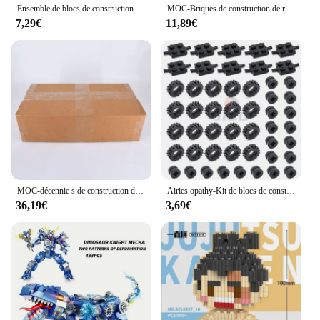
Ensemble de blocs de construction pour enfants, jouets de bricolage, blocs de construction classiques urbains, cadeau de Noël pour garçons et filles
MOC-Briques de construction de robot de dessin animé pour enfants, modèle de nuit de sauvetage, jeu de mission, cadeaux créatifs, assemblage de bricolage, populaire, Astro Bot
7,29€
11,89€
MOC-décennie s de construction de train de ville pour enfants, idées de tiges créatives, voies droites et incurvées, illeur de commutateur, R64.Bricks, jouets de bricolage, cadeau
Airies opathy-Kit de blocs de construction pour enfants, plaque de support de roues doubles, pièces compatibles, 4600, 4624, 3641, 6014, 87697, MOC, briques de voiture Lego, jouets pour enfants
36,19€
3,69€