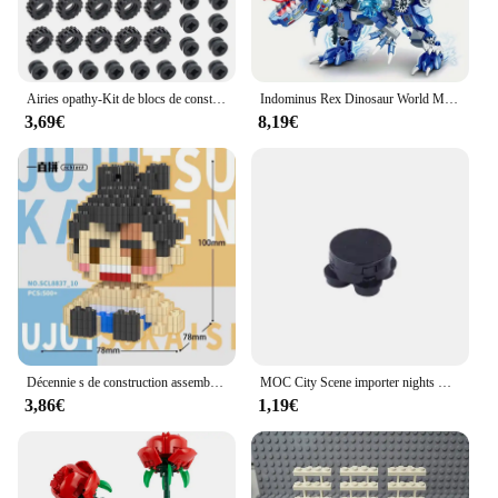
Airies opathy-Kit de blocs de construction pour enfants, plaque de support de roues doubles, pièces compatibles, 4600, 4624, 3641, 6014, 87697, MOC, briques de voiture Lego, jouets pour enfants
Indominus Rex Dinosaur World Model importer décennie ks for Children, Mecha Bricks, Mechanical Toy Gifts, Réaliste, Cool, 2IN1 208.assic
3,69€
8,19€
Décennie s de construction assemblés amusants, Gojo Satoru Xia Youjie, blocs de puzzle japonais, jeu d'attaque de seau, jouets de loisirs
MOC City Scene importer nights Mini jouet, aspirateur, machine à laver, réfrigérateur, lit, canapé, console de jeu, briques, meubles, TV, K028
3,86€
1,19€