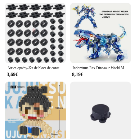
Airies opathy-Kit de blocs de construction pour enfants, plaque de support de roues doubles, pièces compatibles, 4600, 4624, 3641, 6014, 87697, MOC, briques de voiture Lego, jouets pour enfants
Indominus Rex Dinosaur World Model importer décennie ks for Children, Mecha Bricks, Mechanical Toy Gifts, Réaliste, Cool, 2IN1 208.assic
3,69€
8,19€