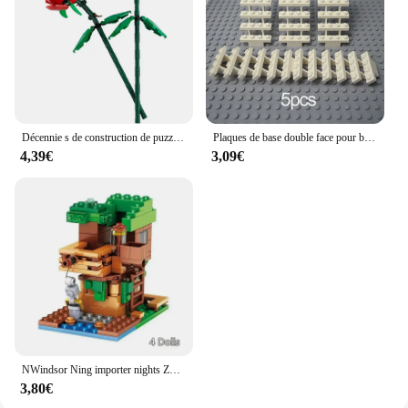
Décennie s de construction de puzzle pour enfants, poubelle, tulipes, Narcisse, jouets d'épissage de difficulté élevée, cadeau de fête des mères, offre spéciale, 40460, 40461, 40646
Plaques de base double face pour blocs de construction, briques en plastique, compatibles avec les blocs de construction classiques, jouets de construction, 32*32, 32*16
4,39€
3,09€
NWindsor Ning importer nights Zombie Alex Action Bricks Toys, ferme de diversification de montagne, maison de villages, kits pour enfants, cadeau
3,80€